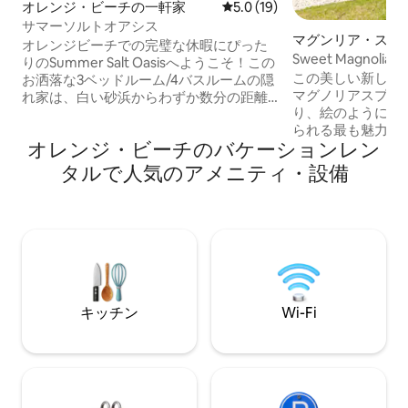
オレンジ・ビーチの一軒家
レビュー19件、5つ星中5.0
5.0 (19)
サマーソルトオアシス
マグンリア・スプ
オレンジビーチでの完璧な休暇にぴった
一軒家
Sweet Magnol
りのSummer Salt Oasisへようこそ！この
／フォーリーから
この美しい新しい
お洒落な3ベッドルーム/4バスルームの隠
マグノリアスプリ
れ家は、白い砂浜からわずか数分の距離
り、絵のように美
にあります。明るく開放感のあるリビン
られる最も魅力的
グスペースでくつろいだり、設備の充実
オレンジ・ビーチのバケーションレン
あります。 便利なロケーションにあるこ
したモダンなキッチンで料理をしたり、
の2ベッドルーム/
専用バルコニーでリラックスしたりでき
タルで人気のアメニティ・設備
さな町の魅力を体験
ます。各ベッドルームには、快適さとプ
イル - ガルフショ
ライバシーを確保するため、専用のエン
イル - ザ・ワーフ
スイート・バスルームとテレビがありま
イル - スポーツプレ
す。プール、ファイヤーピット、パッテ
ワパークアンドリゾー
ィンググリーンなどのリゾートスタイル
ジェアウトレットモ
の特典に加え、ファミリーゲーム、自転
14マイル - グ
車、屋外の炭火グリル、そして椅子、日
トアンドスパ * 16
陰、カート、備品などのビーチ用品をご
キッチン
Wi-Fi
ジェシーズレスト
用意しています。海岸でのんびり過ごせ
ます。