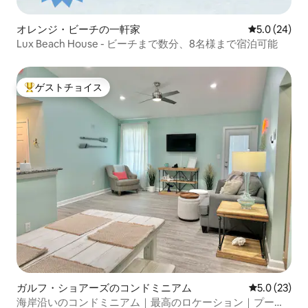
オレンジ・ビーチの一軒家
レビュー24
5.0 (24)
Lux Beach House - ビーチまで数分、8名様まで宿泊可能
ゲストチョイス
大好評のゲストチョイスです。
ガルフ・ショアーズのコンドミニアム
レビュー23
5.0 (23)
海岸沿いのコンドミニアム｜最高のロケーション｜プール