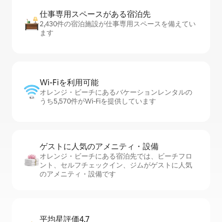
仕事専用ス⁠ペ⁠ー⁠スがあ⁠る宿⁠泊⁠先
2,430件の宿泊施設が仕事専用スペースを備えてい
ます
Wi-Fiを利⁠用⁠可⁠能
オレンジ・ビーチにあるバケーションレンタルの
うち5,570件がWi-Fiを提供しています
ゲストに人⁠気⁠のア⁠メ⁠ニ⁠テ⁠ィ・設⁠備
オレンジ・ビーチにある宿泊先では、ビーチフロ
ント、セ⁠ル⁠フチ⁠ェ⁠ッ⁠ク⁠イ⁠ン、ジムがゲストに人気
のアメニティ・設備です
平均星評価4.7