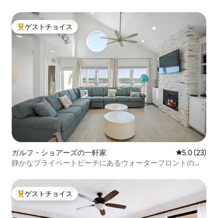
｜ガルフショア
ゲストチョイス
大好評のゲストチョイスです。
ガルフ・ショアーズの一軒家
レビュー23
5.0 (23)
静かなプライベートビーチにあるウォーターフロントの豪
華な家
ゲストチョイス
大好評のゲストチョイスです。