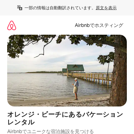
コ
一部の情報は自動翻訳されています。
原文を表示
ン
テ
ン
Airbnbでホスティング
ツ
に
ス
キ
ッ
プ
オレンジ・ビーチにあるバケーション
レンタル
Airbnbでユニークな宿泊施設を見つける