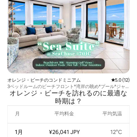
オレンジ・ビーチのコンドミニアム
レビュー12
5.0 (12)
3ベッドルームのビーチフロント*湾岸の眺め*プール*ジャ
オレンジ・ビーチを訪⁠れ⁠るの⁠に最⁠適⁠な
グジー*ジム
時⁠期⁠は⁠？
月
平均料金
平均気温
1月
¥26,041 JPY
12°C