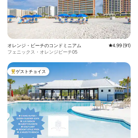
オレンジ・ビーチのコンドミニアム
レビュー91件
4.99 (91)
フェニックス・オレンジビーチ05
ゲストチョイス
大好評のゲストチョイスです。