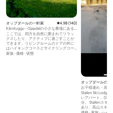
オップダールの一軒家
レビュー140件、5つ星中4.98
4.98 (140)
Kårstuggu - Oppdalの小さな農場にある
居心地の良い家
ここでは、四方を自然に囲まれてリラッ
クスしたり、アクティブに過ごすことが
できます。リビングルームのドアの外に
はハイキングコースとサイクリングコー
スがあり、スキー場やスキーリフトまで
家族
·
価格
·
状態
すぐです。 3ベッドルームと2階に6 ～ 8
名様用のお部屋を備えた新しく改装され
た実用的なお部屋です。家は洗いたてで
お会いし、すべてが準備されています。
ベッドリネン、タオル、最終清掃料金は
料金に含まれています。新しいスーパー
オップダールのマ
構造と地元のビジュアルアートと応用さ
ン・アパート
お子様連れ・高級
れたアートを備えた、思い出に残るログ
ー・アウト
Stølen Ski L
ハウス。新しいファイバーネットワー
いアパート、Oppda
ク。 InstagramでKårstuggu_Uppdalを検
分。 Stølenス
索して、写真と情報をもっと見る
あり、高山スキー
キーの両方にスキ
価格
·
家族
·
ハイキ