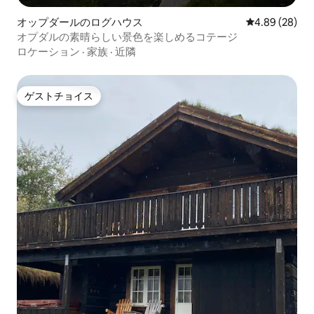
オップダールのログハウス
レビュー28件
4.89 (28)
オプダルの素晴らしい景色を楽しめるコテージ
ロケーション
·
家族
·
近隣
ゲストチョイス
ゲストチョイス