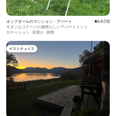
オップダールのマンション・アパート
レビュー13
5.0 (13)
モダンなコテージの素晴らしいアパートメント
ロケーション
·
清潔さ
·
状態
ゲストチョイス
ゲストチョイス