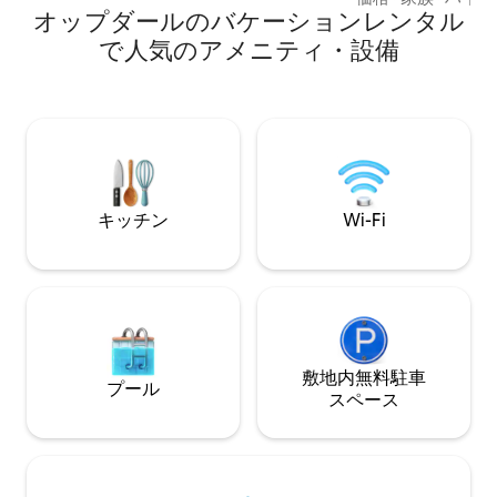
オップダールのバケーションレンタル
可能です。 マウ
に最適です。 リ
で人気のアメニティ・設備
ン、廊下、バスル
ムの暖房付きの高水準。 テラ
いダイニングテー
の周りでカッパで
ださい。 お子様の
ビーチェア、ベビ
使用したいゲーム
ます。
キッチン
Wi-Fi
敷地内無料駐⁠車
プール
ス⁠ペ⁠ー⁠ス