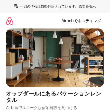
コ
一部の情報は自動翻訳されています。
原文を表示
ン
テ
ン
Airbnbでホスティング
ツ
に
ス
キ
ッ
プ
オップダールにあるバケーションレン
タル
Airbnbでユニークな宿泊施設を見つける