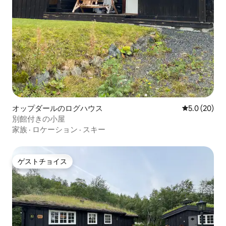
オップダールのログハウス
レビュー20
5.0 (20)
別館付きの小屋
家族
·
ロケーション
·
スキー
ゲストチョイス
ゲストチョイス