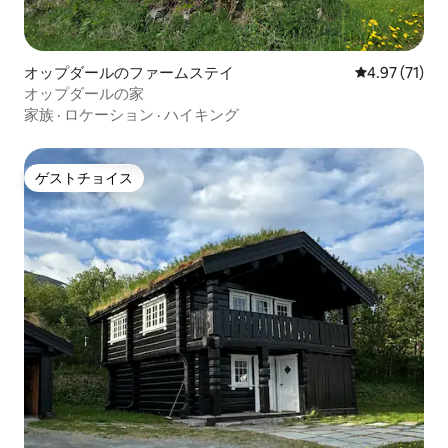
オップダールのファームステイ
レビュー71件
4.97 (71)
オップダールの家
家族
·
ロケーション
·
ハイキング
ゲストチョイス
ゲストチョイス