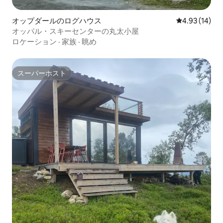
オップダールのログハウス
レビュー14件
4.93 (14)
オッパル・スキーセンターの丸太小屋
ロケーション
·
家族
·
眺め
スーパーホスト
スーパーホスト