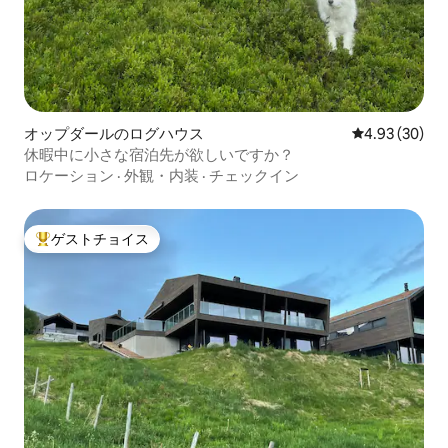
オップダールのログハウス
レビュー30件
4.93 (30)
休暇中に小さな宿泊先が欲しいですか？
ロケーション
·
外観・内装
·
チェックイン
ゲストチョイス
大好評のゲストチョイスです。