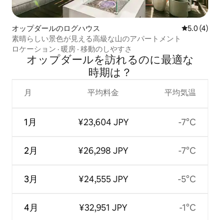
オップダールのログハウス
レビュー4
5.0 (4)
素晴らしい景色が見える高級な山のアパートメント
ロケーション
·
暖房
·
移動のしやすさ
オップダールを訪⁠れ⁠るの⁠に最⁠適⁠な
時⁠期⁠は⁠？
月
平均料金
平均気温
1月
¥23,604 JPY
-7°C
2月
¥26,298 JPY
-7°C
3月
¥24,555 JPY
-5°C
4月
¥32,951 JPY
-1°C