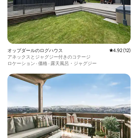
オップダールのログハウス
レビュー12件
4.92 (12)
アネックスとジャグジー付きのコテージ
ロケーション
·
価格
·
露天風呂・ジャグジー