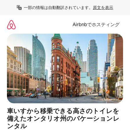
コ
一部の情報は自動翻訳されています。
原文を表示
ン
テ
ン
Airbnbでホスティング
ツ
に
ス
キ
ッ
プ
車いすから移乗できる高さのトイレを
備えたオンタリオ州のバケーションレ
ンタル