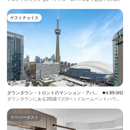
可能
ゲストチョイス
ゲストチョイス
ダウンタウン・トロントのマンション・アパー
レビュー45件
4.89 (45)
ト
ダウンタウンにある2階建ての3ベッドルームペントハウ
ス！
スーパーホスト
スーパーホスト