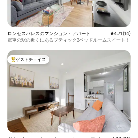
ロンセスバレスのマンション・アパート
レビュー14件
4.71 (14)
電車の駅の近くにあるブティック2ベッドルームスイート！
ゲストチョイス
大好評のゲストチョイスです。