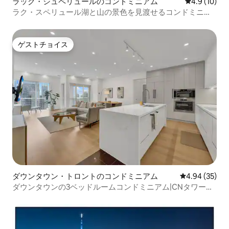
ラック・シュペリュールのコンドミニアム
レビュー10
4.9 (10)
ラク・スペリュール湖と山の景色を見渡せるコンドミニア
ム
ゲストチョイス
ゲストチョイス
ダウンタウン・トロントのコンドミニアム
レビュー35件
4.94 (35)
ダウンタウンの3ベッドルームコンドミニアム|CNタワーと
湖の眺望！