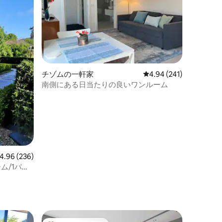
チゾムの一軒家
レビュー241件、5つ星
4.94 (241)
南側にある日当たりの良いワンルーム
ビュー236件、5つ星中4.96つ星の平均評価
4.96 (236)
ム/1バス
ト
場付き）