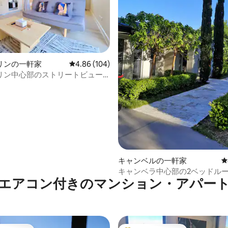
リンの一軒家
レビュー104件、5つ星中4.86つ星の平均評価
4.86 (104)
リン中心部のストリートビュー
中4.91つ星の平均評価
キャンベルの一軒家
レ
キャンベラ中心部の2ベッドルー
エアコン付きのマンション・アパー
ルームの隠れ家（ガレージ駐車