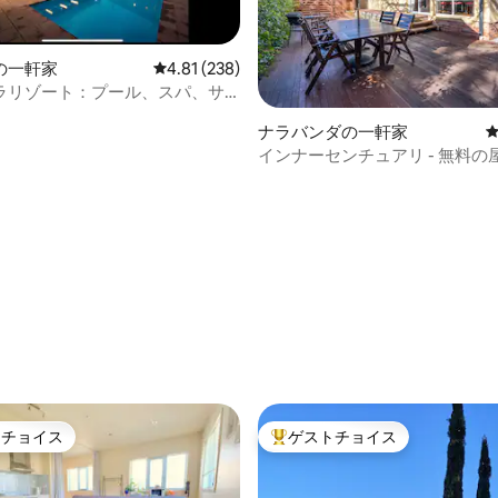
の一軒家
レビュー238件、5つ星中4.81つ星の平均評価
4.81 (238)
ラリゾート：プール、スパ、サ
外ダイニング
ナラバンダの一軒家
インナーセンチュアリ - 無料の
中4.9つ星の平均評価
車場
トチョイス
ゲストチョイス
ゲストチョイスです。
大好評のゲストチョイスです。