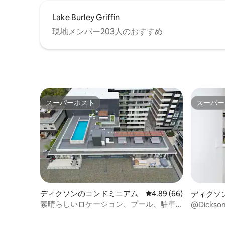
Lake Burley Griffin
現地メンバー203人のおすすめ
スーパーホスト
スーパー
スーパーホスト
スーパー
ディクソンのコンドミニアム
レビュー66件、5つ星中
4.89 (66)
ディクソ
素晴らしいロケーション、プール、駐車
@Dick
場のある、素敵なモダンな1ベッドルーム
ルコニー
アパート