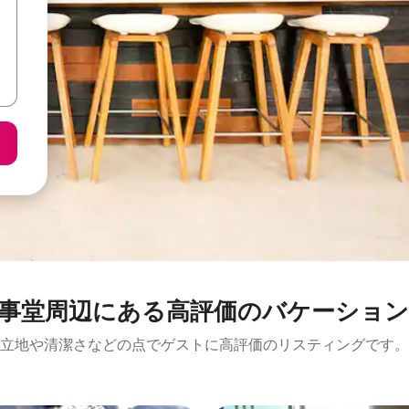
⁠周⁠辺⁠に⁠あ⁠る高⁠評⁠価⁠のバ⁠ケ⁠ー⁠シ⁠ョ⁠ン⁠
立地や清潔さなどの点でゲストに高評価のリスティングです。