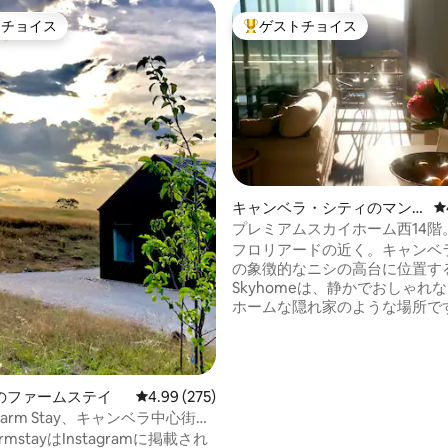
トチョイス
ゲストチョイス
ゲストチョイスです。
大好評のゲストチョイスです。
キャンベラ・シティのマン
レ
ション・アパート
プレミアムスカイホーム西14階
つ星中5つ星の平均評価
無料駐車場
フロリアードの近く。キャンベ
の象徴的なニシの高台に位置す
Skyhomeは、静かでおしゃれ
ホームな隠れ家のような場所で
な仕事場をお探しのエグゼクテ
マンチックな場所をお探しのバ
ン中のカップル、またはお一人
トに、Skyhomeは完璧です！
のファームステイ
レビュー275件、5つ星中4.99つ星の平均評価
4.99 (275)
当て駐車場と高速Wi-Fi。完全
ot Farm Stay、キャンベラ中心街か
シー、優れた防音。冬は水暖房
farmstayはInstagramに掲載され
い。大きなバルコニー。湖とAN