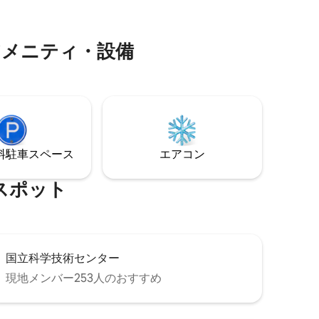
ルな朝
家族連れに最適です。 ユニットには階段
。手でア
がなく、駐車場または正面玄関からエレ
利いたオ
ベーターで簡単にアクセスできます。
メ⁠ニ⁠テ⁠ィ⁠・⁠設⁠備
⁠車ス⁠ペ⁠ー⁠ス
エアコン
⁠ポ⁠ッ⁠ト
国立科学技術センター
現地メンバー253人のおすすめ