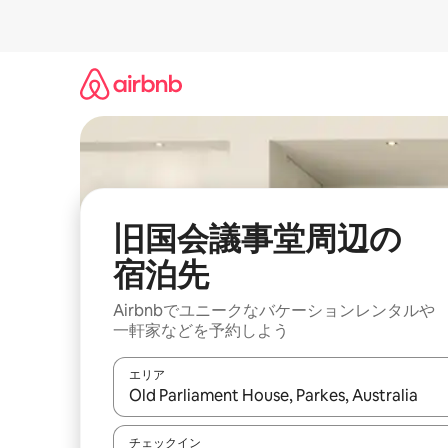
コ
ン
テ
ン
ツ
に
ス
キ
ッ
プ
旧国会議事堂⁠周⁠辺⁠の
宿⁠泊⁠先
Airbnbでユニークなバ⁠ケ⁠ー⁠シ⁠ョ⁠ンレ⁠ン⁠タ⁠ルや
一⁠軒⁠家な⁠ど⁠を予⁠約⁠し⁠よ⁠う
エリア
検索結果が表示されたら、上下の矢印キーを使っ
チェックイン