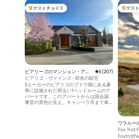
ゲストチョイス
ゲス
大好評のゲストチョイスです。
大好評の
ピアリーゴのマンション・アパ
レビュー207件、5
5 (207)
ート
ピアリゴ・ヴァインズ - 田舎の邸宅
5エーカーのピアリゴのブドウ畑にある豪
華に設備された明るい1ベッドルームのア
パートです。このアパートからは国会議
事堂の景色が見え、キャンベラ市まで車
でわずか8分、空港まで車で3分です。
Rodneys Nursery Cafe、Beltana Farm、
Tulips Cafe、Vibe Hotelまで徒歩ですぐ
ワラルー
で、どこも美味しい地元の食材と5つ星の
Fox Tr
料理を提供しています。 街中で田舎の味
ら20分
Foxtrot
を堪能できます。 ガス暖炉、スマートテ