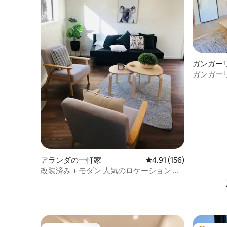
ガンガー
ガンガー
スタジオ
アランダの一軒家
レビュー156件、5つ星
4.91 (156)
改装済み＋モダン 人気のロケーション 〜5
つ星