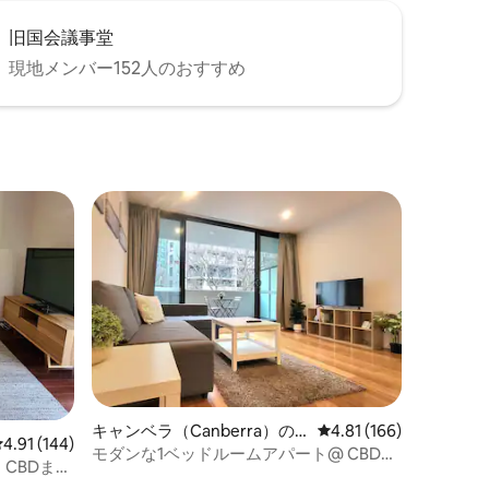
旧国会議事堂
現地メンバー152人のおすすめ
キャンベラ（Canberra）の
レビュー166件、5つ星
4.81 (166)
レビュー144件、5つ星中4.91つ星の平均評価
4.91 (144)
コンドミニアム
モダンな1ベッドルームアパート@ CBD＆
CBDまで
無料駐車場＆静か