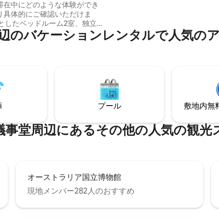
滞在中にどのような体験ができ
ば。観光の便利な拠点。シンプ
り具体的にご確認いただけま
食、充実したパントリー。生花
々としたベッドルーム2室、独立し
イロンがけされたリネン。気の
バ⁠ケ⁠ー⁠シ⁠ョ⁠ン⁠レ⁠ン⁠タ⁠ル⁠で人⁠気⁠のア⁠
ブを備えた豪華なバスルーム、
ーナー／ホスト。
しいオープンプランのキッチン
ジからは、連なる丘陵と広大な
壮大な眺望を楽しめます。 私
しいテキサス・ロングホーン種
mmyとRustyと一緒に、息をのむ
しい夕日を眺めながらリラック
呼吸をしたり、敷地内を散策し
i
プール
敷地内無料駐
たりしましょう。寒い季節に
てのベッドに電気毛布をご用意
す。また、キツネ🦊が走り回っ
堂⁠周⁠辺⁠に⁠あ⁠るそ⁠の⁠他⁠の人⁠気⁠の観⁠光⁠ス
能性もありますので、ご注意く
オーストラリア国立博物館
現地メンバー282人のおすすめ