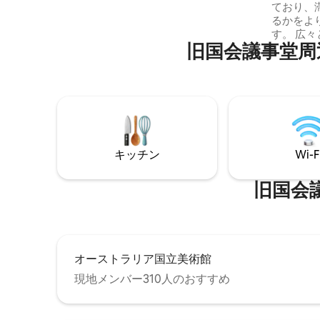
ており、
レビ、Wi-Fi、Mieleのオーブン、コーヒー
るかをよ
メーカー、電子レンジ、ケトル、トース
す。 広
ター、フルサイズ冷蔵庫を含む設備の整
旧国会議事堂⁠周⁠辺⁠の
たバスタ
ったキッチンなど、全体的に美しく装飾
そして美
されています。 ゲストをお迎えするの
／ラウン
は、チーズ、ビスケット、ワイン（赤、
田園地帯の
白、スパークリング）、パン、牛乳、甘
たちの美
いビスケット、シリアル、マギー、ビ
の牛、Ji
ア、オプララの自由飼い鶏が産んだ新鮮
ような美
な卵、そしてお好きなお茶です。 2ウェイ
スして深
バスルームには、MORのシャンプー、コ
キッチン
Wi-F
て探索し
ンディショナー、ボディウォッシュ、ボ
は、すべ
ディローション、石鹸が備わっていま
していま
旧国会議事
す。 必需品をお忘れになった方のため
ている可
に、マウスウォッシュ、歯ブラシ、歯磨
ださい。
き粉、シャワーキャップ、トラベルキッ
ト（裁縫用品付き）、シェービングキッ
トもご用意しています。
オーストラリア国立美術館
現地メンバー310人のおすすめ