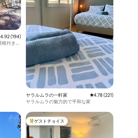
レビュー194件、5つ星中4.92つ星の平均評価
4.92 (194)
屋根付き駐
ヤラルムラの一軒家
レビュー221件、5つ星
4.78 (221)
ヤラルムラの魅力的で平和な家
ゲストチョイス
大好評のゲストチョイスです。