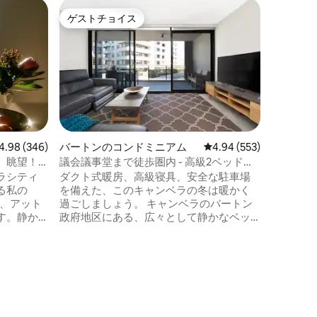
キングス
ゲストチョイス
ゲス
ゲストチョイス
大好評
パート
2B 2B
グストン
受賞歴の
室2バス
意を払っ
ショナル
さを完璧に
と究極の
お楽しみ
ェ、ショ
ビュー346件、5つ星中4.98つ星の平均評価
4.98 (346)
バートンのコンドミニアム
レビュー553件、5つ星
4.94 (553)
市内生活
。眺望！
議会議事堂まで徒歩圏内 - 高級2ベッドル
リラック
ーム | 安全な駐車場2台分
ラシティ
ダクト式暖房、高級寝具、安全な駐車場
も、この空
る私の
を備えた、このキャンベラの冬は暖かく
ぐ宿泊先
な、アット
過ごしましょう。 キャンベラのバートン
イフスタ
す。静か
政府地区にある、広々として静かなベッ
ィブ、ロ
ドルーム2室、バスルーム2室のアパート
ケーショ
です。キングサイズのベッド2台、安全な
様のゲス
駐車スペース2台分、専用ワークスペー
無料の割り
ス、大きなバルコニーが備わっていま
なプライバ
す。国会議事堂、政府機関、レイクBG、
で暖か
国の観光スポットまで徒歩圏内。政府関
Uのそ
係者の出張者、プロジェクトチーム、ご