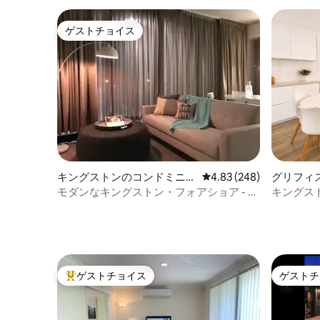
ゲストチョイス
ゲストチョイス
キングストンのコンドミニア
レビュー248件、5つ星中
4.83 (248)
グリフィ
ム
モダンなキングストン・フォアショア - ク
キングス
イーンベッド1台/ベッドアパートメント
ト
+駐車場
ゲストチョイス
ゲストチ
大好評のゲストチョイスです。
ゲストチ