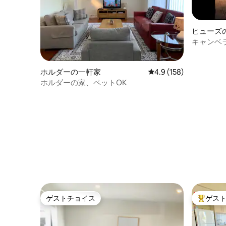
ヒューズ
キャンベ
ウナ、屋
ホルダーの一軒家
レビュー158件、5つ星
4.9 (158)
ホルダーの家、ペットOK
ゲストチョイス
ゲス
ゲストチョイス
大好評の