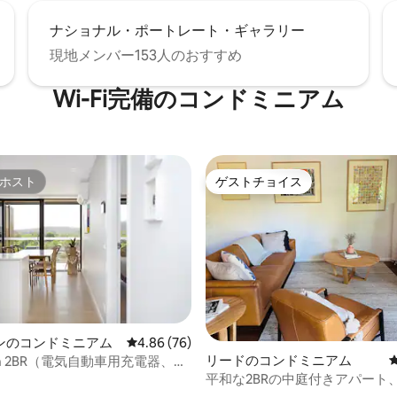
ナショナル・ポートレート・ギャラリー
現地メンバー153人のおすすめ
Wi-Fi完備のコンドミニアム
ホスト
ゲストチョイス
ホスト
ゲストチョイス
4.89つ星の平均評価
ンのコンドミニアム
レビュー76件、5つ星中4.86つ星の平均評価
4.86 (76)
リードのコンドミニアム
son 2BR（電気自動車用充電器、バ
、CBDに近い、駐車場付き）
平和な2BRの中庭付きアパート、
2分