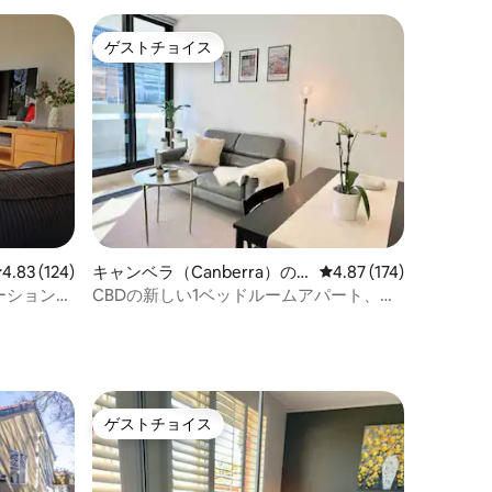
ゲストチョイス
ゲストチョイス
レビュー124件、5つ星中4.83つ星の平均評価
4.83 (124)
キャンベラ（Canberra）の
レビュー174件、5つ星
4.87 (174)
コンドミニアム
ーションに
CBDの新しい1ベッドルームアパート、無
料駐車場付き#豪華で居心地の良い
ゲストチョイス
ゲストチョイス