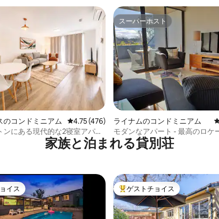
スーパーホスト
スーパーホスト
4.83つ星の平均評価
スのコンドミニアム
レビュー476件、5つ星中4.75つ星の平均評価
4.75 (476)
ライナムのコンドミニアム
トンにある現代的な2寝室アパー
モダンなアパート - 最高のロケ
家族と泊まれる貸別荘
あり、温水プール付き
ョイス
ゲストチョイス
ョイス
大好評のゲストチョイスです。