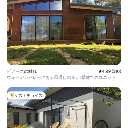
ピアースの離れ
レビュー210件
4.99 (210)
ウォーデンバレーにある風通しの良い1階建てのユニット
ゲストチョイス
大好評のゲストチョイスです。