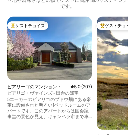
立地や清潔さなどの点でゲストに高評価のリスティング
です。
ゲストチョイス
ゲストチョイス
大好評のゲストチョイスです。
大好評のゲストチ
ピアリーゴのマンション・ア
レビュー207件、5つ星中5.0
5.0 (207)
パート
ピアリゴ・ヴァインズ - 田舎の邸宅
5エーカーのピアリゴのブドウ畑にある豪
華に設備された明るい1ベッドルームのア
パートです。このアパートからは国会議
事堂の景色が見え、キャンベラ市まで車
でわずか8分、空港まで車で3分です。
Rodneys Nursery Cafe、Beltana Farm、
Tulips Cafe、Vibe Hotelまで徒歩ですぐ