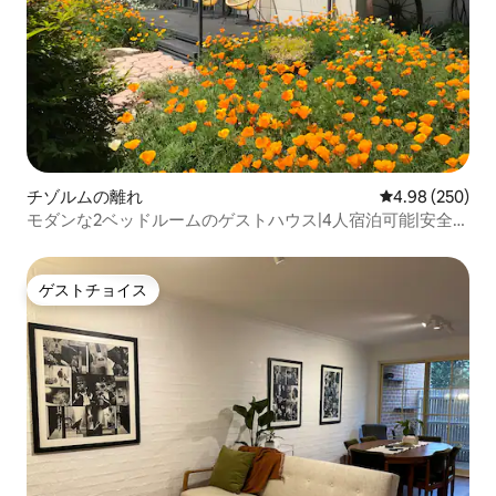
チゾルムの離れ
レビュー250件
4.98 (250)
モダンな2ベッドルームのゲストハウス|4人宿泊可能|安全な
駐車場
ゲストチョイス
ゲストチョイス