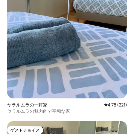
ヤラルムラの一軒家
レビュー221件
4.78 (221)
ヤラルムラの魅力的で平和な家
ゲストチョイス
ゲストチョイス