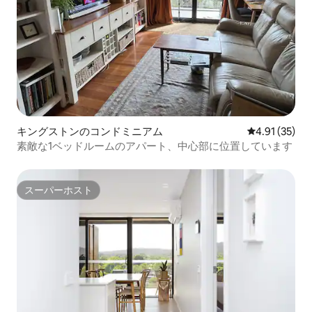
キングストンのコンドミニアム
レビュー35件
4.91 (35)
素敵な1ベッドルームのアパート、中心部に位置しています
スーパーホスト
スーパーホスト