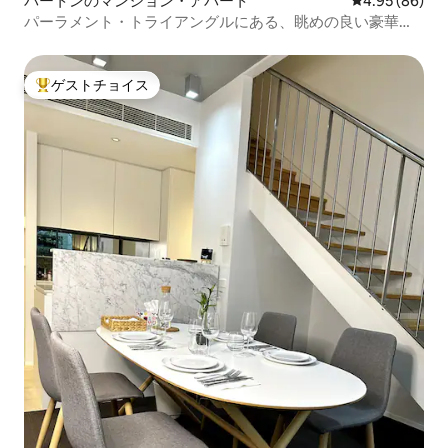
バートンのマンション・アパート
レビュー86件
4.95 (86)
パーラメント・トライアングルにある、眺めの良い豪華な
ホテル
ゲストチョイス
大好評のゲストチョイスです。