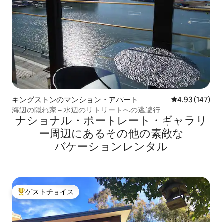
キングストンのマンション・アパート
レビュー147件
4.93 (147)
海辺の隠れ家 – 水辺のリトリートへの逃避行
ナショナル・ポートレート・ギャラリ
ー⁠周⁠辺⁠に⁠あ⁠るそ⁠の⁠他⁠の素⁠敵⁠な
バ⁠ケ⁠ー⁠シ⁠ョ⁠ン⁠レ⁠ン⁠タ⁠ル
ゲストチョイス
大好評のゲストチョイスです。