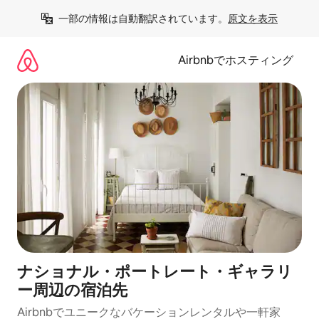
コ
一部の情報は自動翻訳されています。
原文を表示
ン
テ
ン
Airbnbでホスティング
ツ
に
ス
キ
ッ
プ
ナショナル・ポートレート・ギャラリ
ー⁠周⁠辺⁠の宿⁠泊⁠先
Airbnbでユニークなバ⁠ケ⁠ー⁠シ⁠ョ⁠ンレ⁠ン⁠タ⁠ルや一⁠軒⁠家