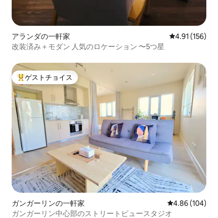
アランダの一軒家
レビュー156件
4.91 (156)
改装済み＋モダン 人気のロケーション 〜5つ星
ゲストチョイス
大好評のゲストチョイスです。
ガンガーリンの一軒家
レビュー104件
4.86 (104)
ガンガーリン中心部のストリートビュースタジオ