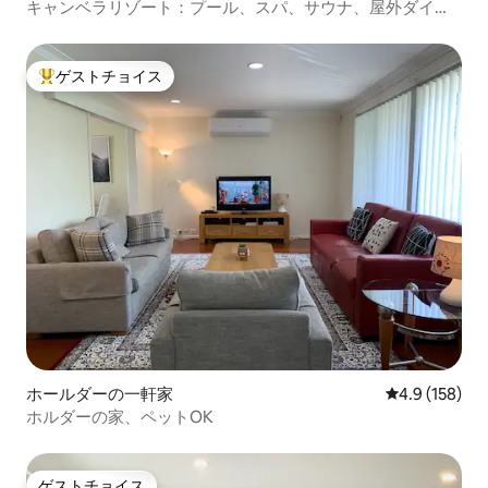
キャンベラリゾート：プール、スパ、サウナ、屋外ダイニ
ング
ゲストチョイス
大好評のゲストチョイスです。
ホールダーの一軒家
レビュー158
4.9 (158)
ホルダーの家、ペットOK
ゲストチョイス