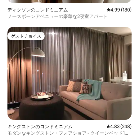
ディクソンのコンドミニアム
レビュー180件
4.99 (180)
ノースボーンアベニューの豪華な2寝室アパート
ゲストチョイス
ゲストチョイス
キングストンのコンドミニアム
レビュー248件
4.83 (248)
モダンなキングストン・フォアショア - クイーンベッド1台/
ベッドアパートメント+駐車場