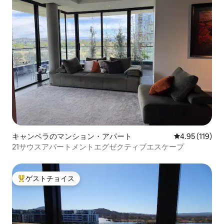
キャンベラのマンション・アパート
レビュー119件
4.95 (119)
21サウスアパートメントエグゼクティブエスケープ
ゲストチョイス
大好評のゲストチョイスです。