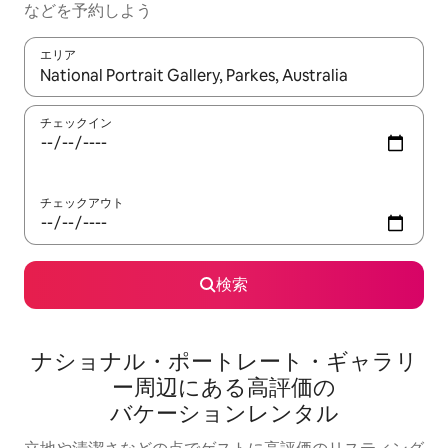
な⁠ど⁠を予⁠約⁠し⁠よ⁠う
エリア
検索結果が表示されたら、上下の矢印キーを使って移動するか、
チェックイン
チェックアウト
検索
ナショナル・ポートレート・ギャラリ
ー⁠周⁠辺⁠に⁠あ⁠る高⁠評⁠価⁠の
バ⁠ケ⁠ー⁠シ⁠ョ⁠ン⁠レ⁠ン⁠タ⁠ル