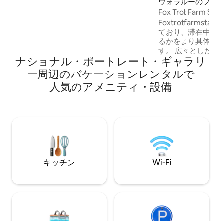
ウォラルーのファ
で、どこも美味しい地元の食材と5つ星の
イ
Fox Trot Far
料理を提供しています。 街中で田舎の味
ら20分
Foxtrotfarmst
を堪能できます。 ガス暖炉、スマートテ
ており、滞在中に
レビ、Wi-Fi、Mieleのオーブン、コーヒ
るかをより具体的
ーメーカー、電子レンジ、ケトル、トー
す。 広々としたベ
スター、フルサイズ冷蔵庫を含む設備の
ナショナル・ポートレート・ギャラリ
たバスタブを備え
整ったキッチンなど、全体的に美しく装
そして美しいオー
ー⁠周⁠辺⁠のバ⁠ケ⁠ー⁠シ⁠ョ⁠ン⁠レ⁠ン⁠タ⁠ル⁠で
飾されています。 ゲストをお迎えするの
／ラウンジからは
は、チーズ、ビスケット、ワイン（赤、
人⁠気⁠のア⁠メ⁠ニ⁠テ⁠ィ⁠・⁠設⁠備
田園地帯の壮大な眺
白、スパークリング）、パン、牛乳、甘
たちの美しいテキ
いビスケット、シリアル、マギー、ビ
の牛、JimmyとR
ア、オプララの自由飼い鶏が産んだ新鮮
ような美しい夕日
な卵、そしてお好きなお茶です。 2ウェイ
スして深呼吸をし
バスルームには、MORのシャンプー、コ
て探索したりしま
ンディショナー、ボディウォッシュ、ボ
は、すべてのベッ
ディローション、石鹸が備わっていま
しています。また
す。 必需品をお忘れになった方のため
キッチン
Wi-Fi
ている可能性もあ
に、マウスウォッシュ、歯ブラシ、歯磨
ださい。
き粉、シャワーキャップ、トラベルキッ
ト（裁縫用品付き）、シェービングキッ
トもご用意しています。