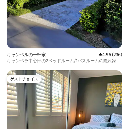
キャンベルの一軒家
レビュー236件
4.96 (236)
キャンベラ中心部の2ベッドルーム/1バスルームの隠れ家
（ガレージ駐車場付き）
ゲストチョイス
ゲストチョイス