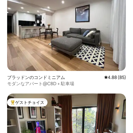
ブラッドンのコンドミニアム
レビュー85件
4.88 (85)
モダンなアパート@CBD + 駐車場
ゲストチョイス
大好評のゲストチョイスです。