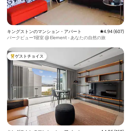
キングストンのマンション・アパート
レビュー607件
4.94 (607)
パークビュー1寝室 @ Element - あなたの自然の旅
ゲストチョイス
大好評のゲストチョイスです。