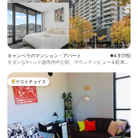
キャンベラのマンション・アパート
レビュー115
4.9 (115)
モダンな1ベッド@市内中心部、マウンテンビュー＆駐車場
付き
ゲストチョイス
大好評のゲストチョイスです。