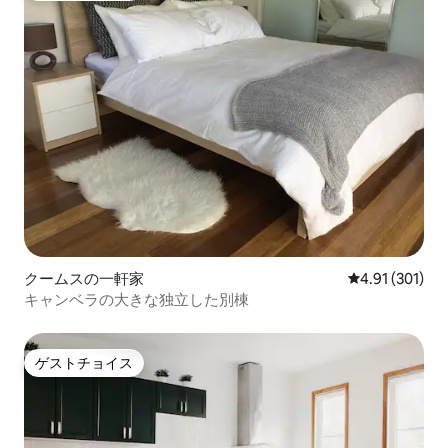
クームスの一軒家
レビュー301件
4.91 (301)
キャンベラの大きな独立した別棟
ゲストチョイス
ゲストチョイス