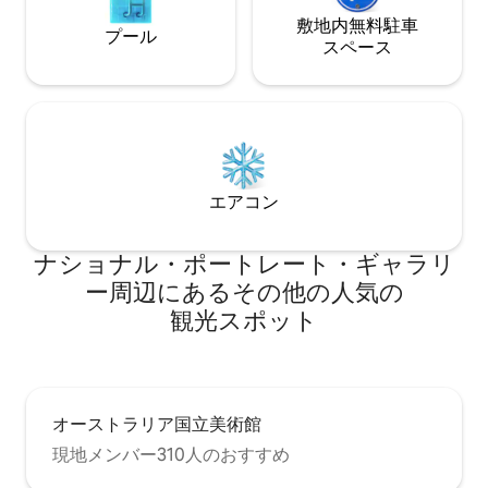
敷地内無料駐⁠車
プール
ス⁠ペ⁠ー⁠ス
エアコン
ナショナル・ポートレート・ギャラリ
ー⁠周⁠辺⁠に⁠あ⁠るそ⁠の⁠他⁠の人⁠気⁠の
観⁠光⁠ス⁠ポ⁠ッ⁠ト
オーストラリア国立美術館
現地メンバー310人のおすすめ