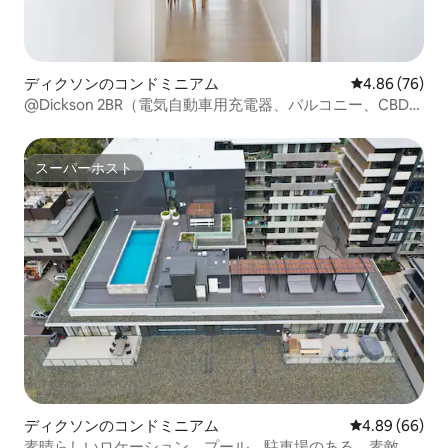
ディクソンのコンドミニアム
レビュー76件
4.86 (76)
@Dickson 2BR（電気自動車用充電器、バルコニー、CBDに
近い、駐車場付き）
スーパーホスト
スーパーホスト
ディクソンのコンドミニアム
レビュー66件
4.89 (66)
素晴らしいロケーション、プール、駐車場のある、素敵な