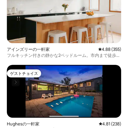
アインズリーの一軒家
レビュー355件
4.88 (355)
フルキッチン付きの静かな2ベッドルーム。市内まで徒歩圏
内
ゲストチョイス
ゲストチョイス
Hughesの一軒家
レビュー238件
4.81 (238)