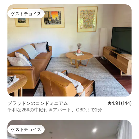
ゲストチョイス
ゲストチョイス
ブラッドンのコンドミニアム
レビュー144件
4.91 (144)
平和な2BRの中庭付きアパート、CBDまで2分
ゲストチョイス
ゲストチョイス