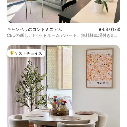
キャンベラのコンドミニアム
レビュー173件
4.87 (173)
CBDの新しい1ベッドルームアパート、無料駐車場付き#豪
華で居心地の良い
ゲストチョイス
大好評のゲストチョイスです。