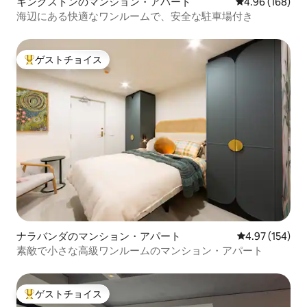
キングストンのマンション・アパート
レビュー168件
4.96 (168)
海辺にある快適なワンルームで、安全な駐車場付き
ゲストチョイス
大好評のゲストチョイスです。
ナラバンダのマンション・アパート
レビュー154件
4.97 (154)
素敵で小さな高級ワンルームのマンション・アパート
ゲストチョイス
大好評のゲストチョイスです。