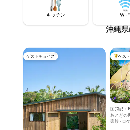
夕陽が伊江島に落ちると、満天の星空と
生息して
潮騒にひっそりと包まれる…いまだ手付か
が良けれ
ずの自然に恵まれた古宇利島の中でも、
キッチン
Wi-F
ることができます 余
他にはない唯一無二の景色が望める絶好
貯めて使
のロケーション。 この時、この場所を訪
エアコン
沖縄県
れたお客様だけが感じることができる、
す オフグリッドハウスを建てたい方にも
かけがえのない体験を大切にしたい。レ
最適なコ
トワールは、この特別な場所にふさわし
ンしまし
い宿でありたいと願っています。真っ白
能です 水道は近くの清流から高性能なフ
なリビングから大開口ガラス窓に映える
ィルターを通
ゲストチョイス
ゲス
雄大な沖縄の海の眺望を独り占め出来る
ゲストチョイス
大好評の
流に流し
贅沢な造り。紺碧の海と一体化するイン
再利用し
フィニティプールにゆったりと浮かびな
させています 台風が来ると
がら、移りゆく時の流れとともに姿を変
行止めに
える大海原の表情を飽きずにご堪能いた
になりま
だけます。
国頭郡・
おとぎの
希少で特
家族
·
ロ