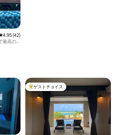
レビュー42件、5つ星中4.95つ星の平均評価
4.95 (42)
で最高の
ゲストチョイス
大好評のゲストチョイスです。