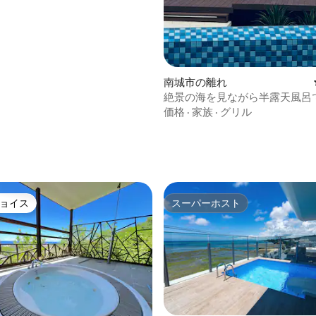
南城市の離れ
絶景の海を見ながら半露天風呂
癒しを。
価格
·
家族
·
グリル
つ星中5つ星の平均評価
ョイス
スーパーホスト
ョイス
スーパーホスト