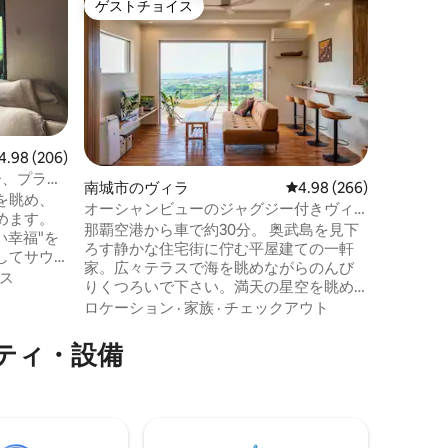
ゲストチョイス
ゲス
ゲストチョイス
大好評
［202
ある静かな
[シンボ
縄の木々
まれ”ア
だけます
そのまま
ロケーシ
のひと時をお
な傾斜に
ビュー206件、5つ星中4.98つ星の平均評価
4.98 (206)
きる反面
ー、プライ
南城市のヴィラ
レビュー266件、5つ星
4.98 (266)
れる際に
を眺め、
オーシャンビューのジャグジー付きヴィ
必要です
めます。
ラ【villa modama】
那覇空港から車で約30分。 奥武島を見下
一読のう
い幸福"を
ろす静かな住宅街に佇む平屋建ての一軒
美しい海
してサウ
家。広々テラスで海を眺めながらのんび
まで15
しと心の
ス
りくつろいで下さい。満天の星空を眺め
に設置す
ておりま
ながら入るジャグジーも最高ですよ。 出
滞在も可
ロケーション
·
家族
·
チェックアウト
張アロママッサージもテラスで受けられ
分） ・
海の景色
ますので日々の疲れを癒やしてくださ
トランで
ティ・設備
知らせく
い。 お庭でBBQも出来ます。［夜9時ま
施設での
で。BBQ用具貸し出し可（コンロ、炭、
験等”雨の日の
お目通し
網等一式1000円）要事前予約］ 興味があ
での快適か
れば三線の貸し出しや極簡単なレクチャ
感じられ
ーもいたします！ また、ホストの自宅が
客室玄関