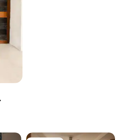
ル
国頭郡・