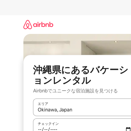
コ
ン
テ
ン
ツ
に
ス
キ
ッ
プ
沖縄県にあるバケーシ
ョンレンタル
Airbnbでユニークな宿泊施設を見つける
エリア
検索結果が表示されたら、上下の矢印キーを使っ
チェックイン