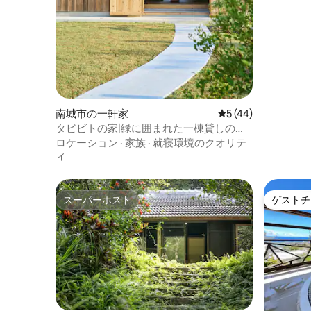
南城市の一軒家
レビュー44件、5
5 (44)
タビビトの家|緑に囲まれた一棟貸しの家|
海まで車で15分
ロケーション
·
家族
·
就寝環境のクオリテ
ィ
スーパーホスト
ゲストチ
スーパーホスト
ゲストチ