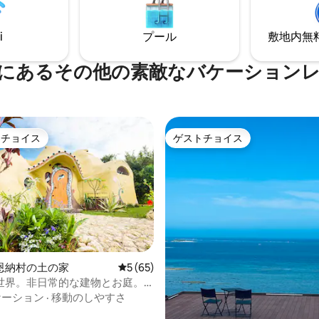
おり、動物観察に最適です。運
から独立した構造により［1棟
ばベランダからノグチゲラを見
滞在をお楽しみいただけます。 ★お子様
i
プール
敷地内無料駐
った電気は蓄電池に
の宿泊に関する注意事項(12歳以
用します 雨が降り続いたときは
は木造建築の為、隣の客室に音
は使用できない可能性がありま
すい構造となっております。 客
にあるその他の素敵なバケーション
段には、手すりがございません。
テージで 設備もホストがデザイ
ルコニーの手すりの幅が広いた
たので 説明会も別料金で案内可
気を付けて頂く必要うがございま
のテラスの前は、崖になってお
して 利用します。 排水は清
12歳以下のお子様の宿泊の際に
トチョイス
ゲストチョイス
ゲストチョイスです。
ゲストチョイス
たくないので、排水をトイレに
ご理解の上ご予約をお願いいた
、余った排水は敷地内にて蒸発
道が倒木で通
なりますので直前でキャンセル
す。台風時の宿泊はできません
恩納村の土の家
レビュー65件、5つ星中5つ星の平均評価
5 (65)
世界。非日常的な建物とお庭。
別な宿泊体験。チオンの家。
ケーション
·
移動のしやすさ