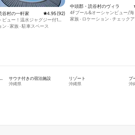
中4.85つ星の平均評価
中頭郡・読谷村のヴィラ
4Fプール&オーシャンビュー/海
読谷村の一軒家
レビュー92件、5つ星中4.95つ星の平均評価
4.95 (92)
最大8名【cerisier villa Yomitan
家族
·
ロケーション
·
チェックア
トビュー！温水ジャグジー付1棟
ウトドアリビング・BBQ・青の
ョン
·
家族
·
駐車スペース
うきふねテラス】
ビスアパートメントの宿泊施設
サウナ付きの宿泊施設
リゾート
プ
沖縄県
沖縄県
沖