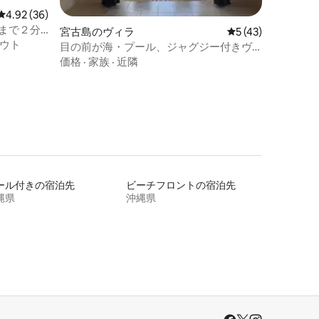
レビュー36件、5つ星中4.92つ星の平均評価
4.92 (36)
まで２分/
宮古島のヴィラ
レビュー43件、5
5 (43)
】
ウト
目の前が海・プール、ジャグジー付きヴ
ィラ・リニューアルオープン・一棟まる
価格
·
家族
·
近隣
まる貸し出し
ール付きの宿泊先
ビーチフロントの宿泊先
縄県
沖縄県