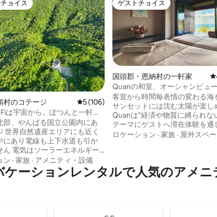
トチョイス
ゲストチョイス
ゲストチョイスです。
ゲストチョイス
国頭郡・恩納村の一軒家
レ
Quanの和室、オーシャンビュ
4.98つ星の平均評価
ベートサウナ付きの隠れ家
客室から時間毎表情の変わる海
頭村のコテージ
レビュー106件、5つ星中5つ星の平均評価
5 (106)
サンセットには沈む太陽が楽し
-Fiは宇宙から。ぽつんと一軒
Quanは"経済や物質に縛られな
ばる国立公園の中にあるオフグ
北部、やんばる国立公園内にあ
テーマにゲストへ滞在体験を通
テージ
ジ 世界自然遺産エリアにも近く
ナやベッドスパを含め様々な癒
ロケーション
·
家族
·
屋外スペー
中にあり電線も上下水道も引か
静寂を提供することを目的とし
せん 電気はソーラーエネルギー
す。 ご滞在の中でぜひホストとのコミュ
Wi-Fiはスターリンクを使用して
ョン
·
家族
·
アメニティ・設備
ニケーション、恩納村の美しい
バケーションレンタルで人気のアメニ
iが届きます 夜は近くに街灯
とともにご希望される内容をお
め満点の星空 満月の月明かりは
ださいませ。 また、施設利用にあたり別
想です 騒音もほとんどなく穏や
項目（その他留意事項）に必ず
過ごすことができます！ 敷地
をお願いいたします。 ＊サウナは別途有
国の特別天然記念物ヤンバルク
料のご案内です。 ✴︎宿全体の写真では表
グチゲラなどの貴重な生き物が
面的には繋がっていますが、各