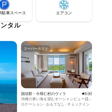
隣接しているのできめ細かいサービスを
貸し］でご
心がけています。 ☆当施設は駐車場から
玄関まで階段が30段ありますのでご了承
⁠車ス⁠ペ⁠ー⁠ス
エアコン
下) 等施設
ください。 ☆大人のみでのご予約の場合
が響きや
は定員４名様まででお願い致します。 ☆
室内の階
レンタル
ご宿泊人数が4名を超える場合追加料金を
 2階のバ
頂戴しておりますが、ご家族連れの場合
め十分に
お子様は何歳でも無料ですので人数に入
す。 1階
れないでご予約頂き、メッセージでその
ります。
旨お知らせくださいませ。
はこの点を
スーパーホスト
スーパーホスト
します。
国頭郡・今帰仁村のヴィラ
レビュー4件、5
5 (4)
沖縄の青い海を望むオーシャンビュー貸
切ヴィラ｜プール・サウナ・焚き火・
ロケーション
·
おもてなし
·
チェックイン
BBQを満喫