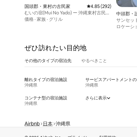
国頭郡・東村の古民家
レビュー292件、5つ星
4.85 (292)
むいの宿(Mui No Yado) ー 沖縄東村古民家
中頭郡・
グランピング
価格
·
家族
·
グリル
サンセッ
貸切｜ア
ロケーシ
洞窟 【
ぜひ訪⁠れ⁠た⁠い目⁠的⁠地
その他のタ⁠イ⁠プ⁠の宿⁠泊⁠先
やるべきこと
離れタイプの宿泊施設
サー
沖縄県
沖縄県
コンテナ型の宿泊施設
さらに表示
沖縄県
Airbnb
日本
沖縄県