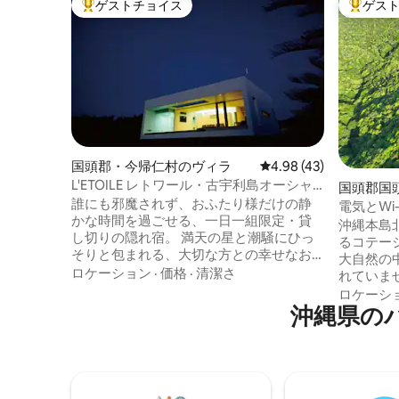
ゲストチョイス
ゲス
大好評のゲストチョイスです。
大好評の
国頭郡・今帰仁村のヴィラ
レビュー43件、5つ星中
4.98 (43)
L'ETOILE レトワール・古宇利島オーシャ
国頭郡国
ンフロントプールヴィラ・ 一組限定貸し
誰にも邪魔されず、おふたり様だけの静
電気とWi
切りの隠れ宿
かな時間を過ごせる、一日一組限定・貸
家。やん
沖縄本島
し切りの隠れ宿。 満天の星と潮騒にひっ
リッドコ
るコテー
そりと包まれる、大切な方との幸せなお
大自然の
時間をどうぞごゆっくりとお過ごしくだ
ロケーション
·
価格
·
清潔さ
れていま
さい。 L'Etoile（レトワール）は、沖縄本
を利用し 
ロケーシ
島北部・古宇利島の観光客で賑わうビー
沖縄県の
宇宙からWi-F
チの喧騒から遠く離れた島の最果て、人
も無いた
けのない灯台のそばにたたずむ瀟洒なモ
とても幻
ダンプールヴィラです。日中は真っ青な
かな休日を
空と海がパノラミックなガラス窓いっぱ
内には、
いに広がり、あたり一面を真紅に染めた
イナやノ