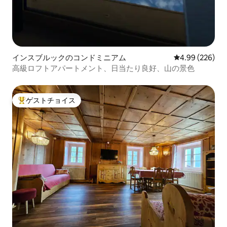
インスブルックのコンドミニアム
レビュー226件
4.99 (226)
高級ロフトアパートメント、日当たり良好、山の景色
ゲストチョイス
大好評のゲストチョイスです。