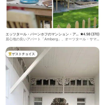
エッツタール・バーンホフのマンション・ア
レビュー370件
4.98 (370)
パート
居心地の良いアパート「Amberg」、オーツタール・サマ
ーカード付き
ゲストチョイス
大好評のゲストチョイスです。