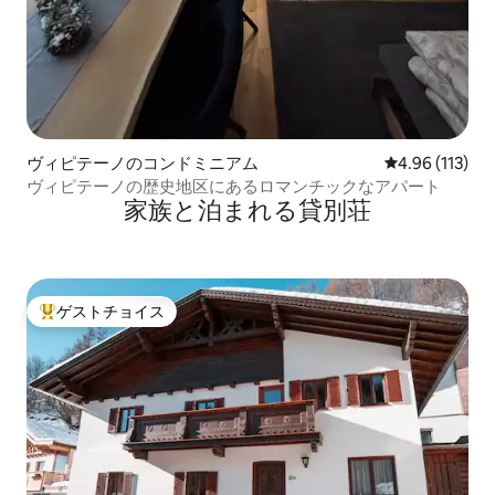
ヴィピテーノのコンドミニアム
レビュー113件
4.96 (113)
ヴィピテーノの歴史地区にあるロマンチックなアパート
家族と泊まれる貸別荘
ゲストチョイス
大好評のゲストチョイスです。