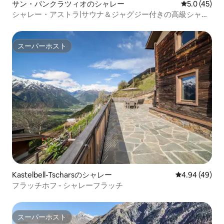
サン・パンクラツィオのシャレー
レビュー45
5.0 (45)
シャレー・アストラ|サウナ＆ジャグジー付きの高級シャレ
ー
スーパーホスト
スーパーホスト
Kastelbell-Tscharsのシャレー
レビュー49件
4.94 (49)
フラッチホフ - シャレーフラッチ
スーパーホスト
スーパーホスト