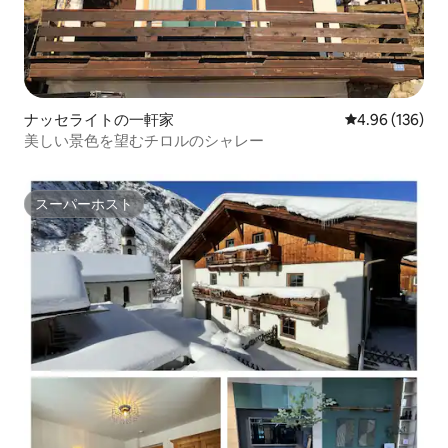
ナッセライトの一軒家
レビュー136件
4.96 (136)
美しい景色を望むチロルのシャレー
スーパーホスト
スーパーホスト