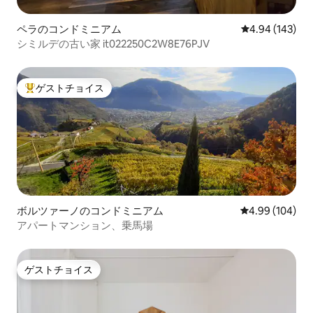
ペラのコンドミニアム
レビュー143件
4.94 (143)
シミルデの古い家 it022250C2W8E76PJV
ゲストチョイス
大好評のゲストチョイスです。
ボルツァーノのコンドミニアム
レビュー104件
4.99 (104)
アパートマンション、乗馬場
ゲストチョイス
ゲストチョイス