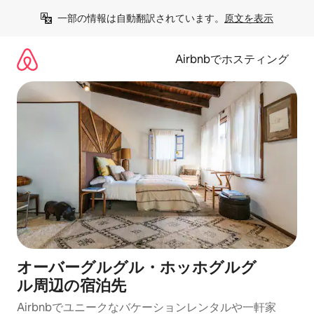
コ
一部の情報は自動翻訳されています。
原文を表示
ン
テ
ン
Airbnbでホスティング
ツ
に
ス
キ
ッ
プ
オーバーグルグル・ホッホグルグ
ル⁠周⁠辺⁠の宿⁠泊⁠先
Airbnbでユニークなバ⁠ケ⁠ー⁠シ⁠ョ⁠ンレ⁠ン⁠タ⁠ルや一⁠軒⁠家