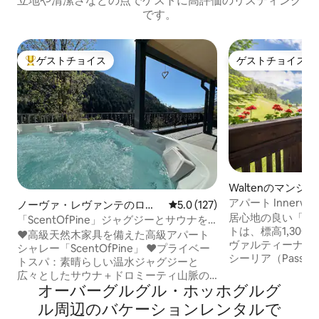
立地や清潔さなどの点でゲストに高評価のリスティング
です。
ゲストチョイス
ゲストチョイス
大好評のゲストチョイスです。
ゲストチョイス
Waltenのマンシ
ート
アパート Innerwalt
ノーヴァ・レヴァンテのログ
レビュー127件、5つ星中5.0
5.0 (127)
居心地の良い「Inne
ハウス
「ScentOfPine」ジャグジーとサウナを
トは、標高1,300
備えたドロミテの豪華な宿泊先
♥️高級天然木家具を備えた高級アパート
ヴァルティーナ（Va
シャレー「ScentOfPine」 ♥️プライベー
シーリア（Passi
トスパ：素晴らしい温水ジャグジーと
（San Leonar
広々としたサウナ＋ドロミーティ山脈の
たアパートメント
オーバーグルグル・ホッホグルグ
絶景 ♥️ボルツァーノ中心部までわずか25
と各2人用のソフ
分 ♥️スキーリゾート「CAREZZA」までわ
ル⁠周⁠辺⁠のバ⁠ケ⁠ー⁠シ⁠ョ⁠ン⁠レ⁠ン⁠タ⁠ル⁠で
いリビング/寝室
ずか600メートル ♥️山の村での魔法のよ