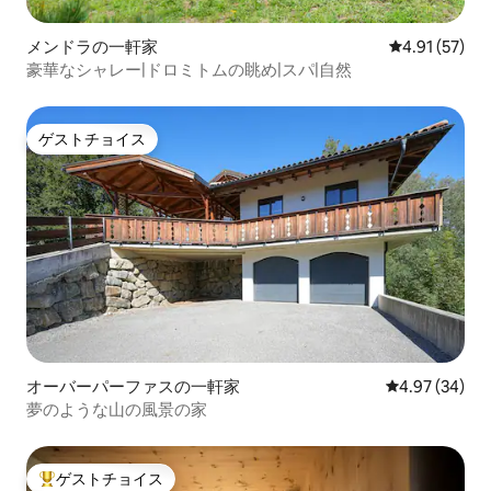
メンドラの一軒家
レビュー57件
4.91 (57)
豪華なシャレー|ドロミトムの眺め|スパ|自然
ゲストチョイス
ゲストチョイス
オーバーパーファスの一軒家
レビュー34件
4.97 (34)
夢のような山の風景の家
ゲストチョイス
大好評のゲストチョイスです。