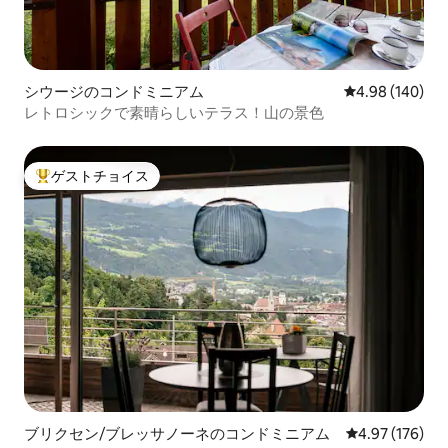
シウージのコンドミニアム
レビュー140件
4.98 (140)
レトロシックで素晴らしいテラス！山の景色
ゲストチョイス
大好評のゲストチョイスです。
ブリクセン/ブレッサノーネのコンドミニアム
レビュー176件
4.97 (176)