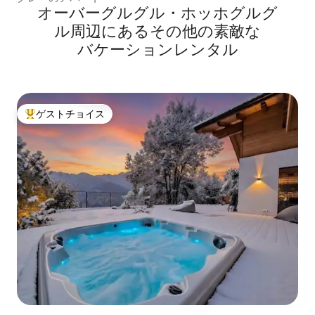
オーバーグルグル・ホッホグルグ
ル⁠周⁠辺⁠に⁠あ⁠るそ⁠の⁠他⁠の素⁠敵⁠な
バ⁠ケ⁠ー⁠シ⁠ョ⁠ン⁠レ⁠ン⁠タ⁠ル
ゲストチョイス
大好評のゲストチョイスです。