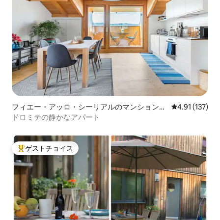
フィエー・アッロ・シーリアルのマンション・
レビュー137
4.91 (137)
アパート
ドロミテの静かなアパート
ゲストチョイス
大好評のゲストチョイスです。