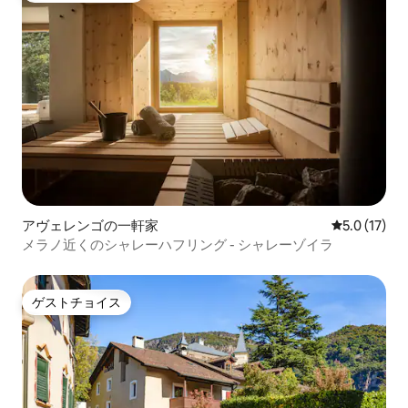
アヴェレンゴの一軒家
レビュー17
5.0 (17)
メラノ近くのシャレーハフリング - シャレーゾイラ
ゲストチョイス
ゲストチョイス