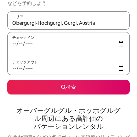
な⁠ど⁠を予⁠約⁠し⁠よ⁠う
エリア
検索結果が表示されたら、上下の矢印キーを使って移動するか、
チェックイン
チェックアウト
検索
オーバーグルグル・ホッホグルグ
ル⁠周⁠辺⁠に⁠あ⁠る高⁠評⁠価⁠の
バ⁠ケ⁠ー⁠シ⁠ョ⁠ン⁠レ⁠ン⁠タ⁠ル