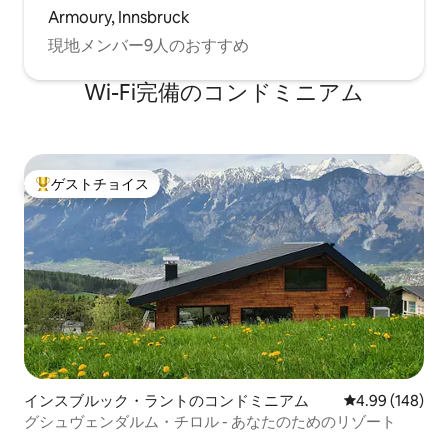
Armoury, Innsbruck
現地メンバー9人のおすすめ
Wi-Fi完備のコンドミニアム
ゲストチョイス
大好評のゲストチョイスです。
インスブルック・ラントのコンドミニアム
レビュー148件
4.99 (148)
グシュヴェンダルム・チロル - あなたのためのリゾート