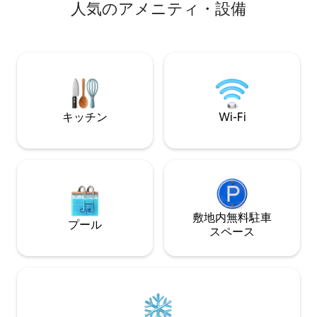
人⁠気⁠のア⁠メ⁠ニ⁠テ⁠ィ⁠・⁠設⁠備
きます。ダブルベ
うな滞在 ♥️庭園とパノラマテラス ♥️2つ
室、2つのコンロ
の美しいダブルルーム シャワー付きの豪
さなキッチン、バ
華なバスルーム♥️2室 ♥️電気自動車の充電
スルームもあります
♥️Wi-Fi、55インチスマートテレビ2台
ビ、ケーブルテレ
280平方メートル以上のプライベートスペ
ースを♥️夢見る！
キッチン
Wi-Fi
敷地内無料駐⁠車
プール
ス⁠ペ⁠ー⁠ス