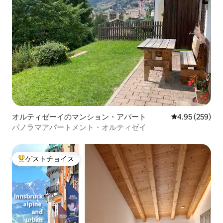
オルティゼーイのマンション・アパート
レビュー259件
4.95 (259)
パノラマアパートメント・オルティゼイ
ゲストチョイス
大好評のゲストチョイスです。