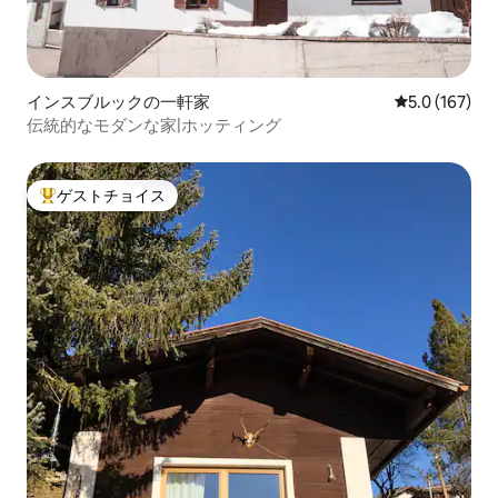
インスブルックの一軒家
レビュー167
5.0 (167)
伝統的なモダンな家|ホッティング
ゲストチョイス
大好評のゲストチョイスです。