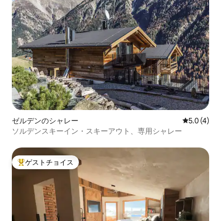
ゼルデンのシャレー
レビュー4
5.0 (4)
ソルデンスキーイン・スキーアウト、専用シャレー
ゲストチョイス
大好評のゲストチョイスです。