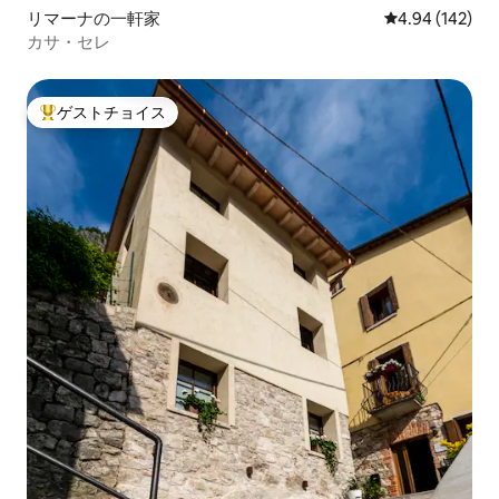
リマーナの一軒家
レビュー142件
4.94 (142)
カサ・セレ
ゲストチョイス
大好評のゲストチョイスです。