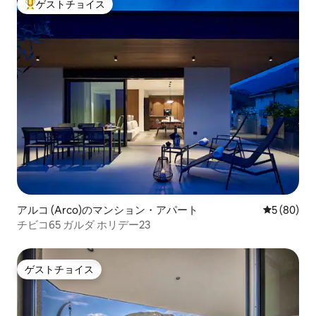
ゲストチョイス
大好評のゲストチョイスです。
アルコ (Arco)のマンション・アパート
レビュー8
5 (80)
チビコ65 ガルダ ホリデー23
ゲストチョイス
ゲストチョイス