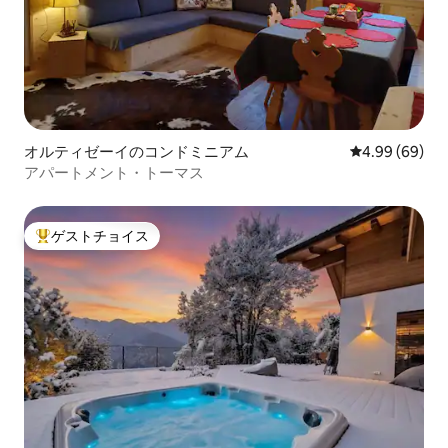
オルティゼーイのコンドミニアム
レビュー69件
4.99 (69)
アパートメント・トーマス
ゲストチョイス
大好評のゲストチョイスです。