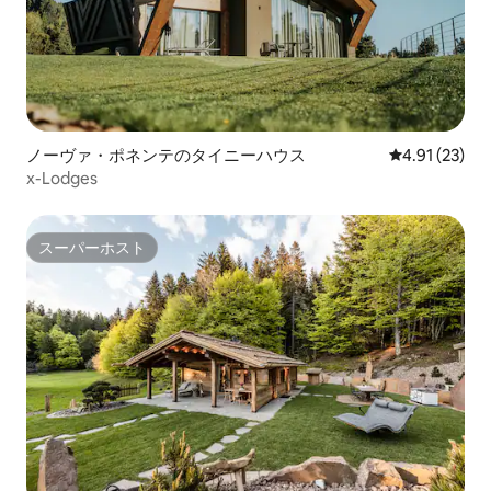
ノーヴァ・ポネンテのタイニーハウス
レビュー23件
4.91 (23)
x-Lodges
スーパーホスト
スーパーホスト