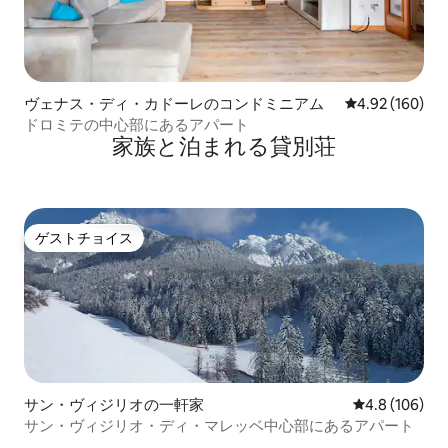
ヴェナス・ディ・カドーレのコンドミニアム
レビュー160件
4.92 (160)
ドロミテの中心部にあるアパート
家族と泊まれる貸別荘
ゲストチョイス
ゲストチョイス
サン・ヴィジリオの一軒家
レビュー106
4.8 (106)
サン・ヴィジリオ・ディ・マレッベ中心部にあるアパート