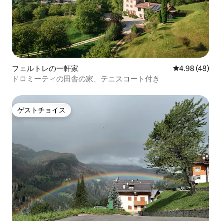
フェルトレの一軒家
レビュー48件
4.98 (48)
ドロミーティの田舎の家、テニスコート付き
ゲストチョイス
ゲストチョイス