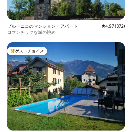
ブルーニコのマンション・アパート
レビュー372件
4.97 (372)
ロマンチックな城の眺め
ゲストチョイス
大好評のゲストチョイスです。