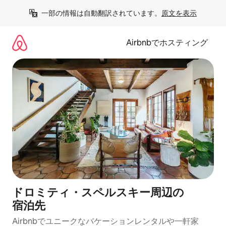
コ
一部の情報は自動翻訳されています。
原文を表示
ン
テ
ン
Airbnbでホスティング
ツ
に
ス
キ
ッ
プ
ドロミティ・スペルスキー⁠周⁠辺⁠の
宿⁠泊⁠先
Airbnbでユニークなバ⁠ケ⁠ー⁠シ⁠ョ⁠ンレ⁠ン⁠タ⁠ルや一⁠軒⁠家