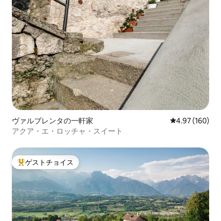
ヴァルブレンタの一軒家
レビュー160件
4.97 (160)
アクア・エ・ロッチャ・スイート
ゲストチョイス
大好評のゲストチョイスです。