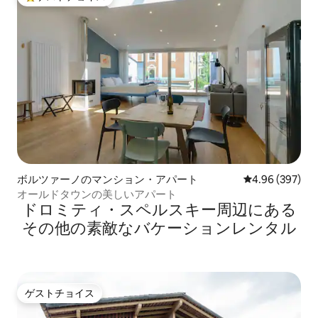
大好評のゲストチョイスです。
ボルツァーノのマンション・アパート
レビュー397件
4.96 (397)
オールドタウンの美しいアパート
ドロミティ・スペルスキー⁠周⁠辺⁠に⁠あ⁠る
そ⁠の⁠他⁠の素⁠敵⁠なバ⁠ケ⁠ー⁠シ⁠ョ⁠ン⁠レ⁠ン⁠タ⁠ル
ゲストチョイス
ゲストチョイス