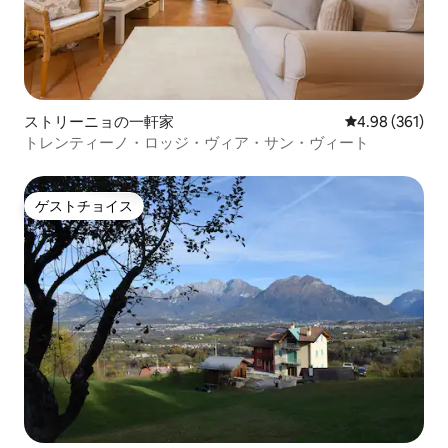
ストリーニョの一軒家
レビュー361件
4.98 (361)
トレンティーノ・ロッジ・ヴィア・サン・ヴィート
ゲストチョイス
ゲストチョイス