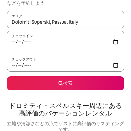
な⁠ど⁠を予⁠約⁠し⁠よ⁠う
エリア
検索結果が表示されたら、上下の矢印キーを使って移動するか、
チェックイン
チェックアウト
検索
ドロミティ・スペルスキー⁠周⁠辺⁠に⁠あ⁠る
高⁠評⁠価⁠のバ⁠ケ⁠ー⁠シ⁠ョ⁠ン⁠レ⁠ン⁠タ⁠ル
立地や清潔さなどの点でゲストに高評価のリスティング
です。