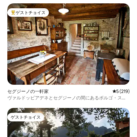
ゲストチョイス
大好評のゲストチョイスです。
セグジーノの一軒家
レビュー21
5 (219)
ヴァルドッビアデネとセグジーノの間にあるボルゴ・スト
ラマレ
ゲストチョイス
ゲストチョイス