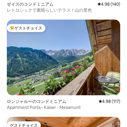
ゼイスのコンドミニアム
レビュー140件
4.98 (140)
レトロシックで素晴らしいテラス！山の景色
ゲストチョイス
大好評のゲストチョイスです。
ロンジャルーのコンドミニアム
レビュー117件
4.98 (117)
Apartment Porta - Kaiser - Mesamunt
ゲストチョイス