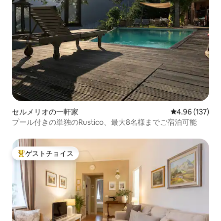
セルメリオの一軒家
レビュー137件
4.96 (137)
プール付きの単独のRustico、最大8名様までご宿泊可能
ゲストチョイス
大好評のゲストチョイスです。