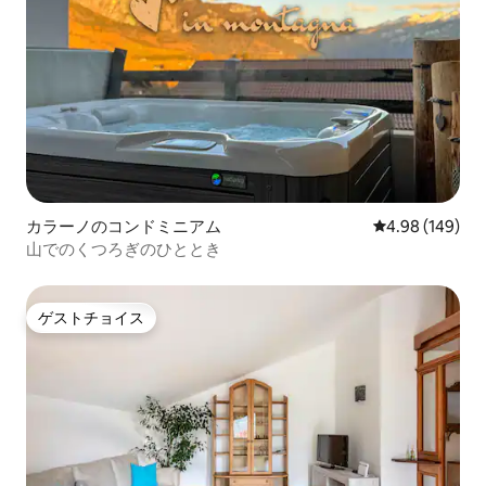
カラーノのコンドミニアム
レビュー149件
4.98 (149)
山でのくつろぎのひととき
ゲストチョイス
ゲストチョイス