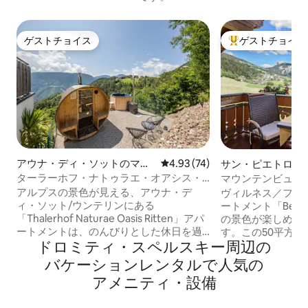
ゲストチョイス
ゲストチョイス
ゲストチョイス
大好評のゲストチ
アウナ・ディ・ソットのマン
レビュー74件、5つ星中4.93
4.93 (74)
サン・ピエトロの
ション・アパート
ン・アパート
ターラーホフ・ナトゥラエ・オアシス・
マウンテンビューアプ
リッテン
アルプスの景色が見える、アウナ・デ
ヴィルネス／フー
ィ・ソット/ウンテリンにある
ートメント「Bergbli
「Thalerhof Naturae Oasis Ritten」アパ
の景色が楽しめる
ートメントは、のんびりとした休日を過
す。この50平方
ドロミティ・スペルスキー⁠周⁠辺⁠の
ごすのに最適です。38平方メートルの宿
は、食器洗い機付
泊施設には、リビングルーム、食器洗い
チン兼リビングル
バ⁠ケ⁠ー⁠シ⁠ョ⁠ン⁠レ⁠ン⁠タ⁠ル⁠で人⁠気⁠の
機付きのキッチン、寝室1室、バスルーム
室、ゲスト用トイ
ア⁠メ⁠ニ⁠テ⁠ィ⁠・⁠設⁠備
1室があり、2名様のご宿泊が可能です。
様までご宿泊いた
アメニティにはWi-Fiとテレビが含まれま
ィ・設備には、高速