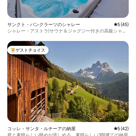
サンクト・パンクラーツのシャレー
レビュー4
5 (45)
シャレー・アストラ|サウナ＆ジャグジー付きの高級シャレ
ー
ゲストチョイス
大好評のゲストチョイスです。
コッレ・サンタ・ルチーアの納屋
レビュー4
5 (42)
庭と素晴らしい眺めが楽しめる、素晴らしい3階建ての納屋