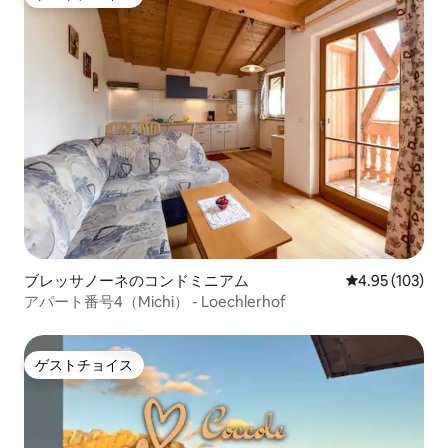
ゲストチョイス
ブレッサノーネのコンドミニアム
レビュー103件
4.95 (103)
アパート番号4（Michi） - Loechlerhof
ゲストチョイス
ゲストチョイス