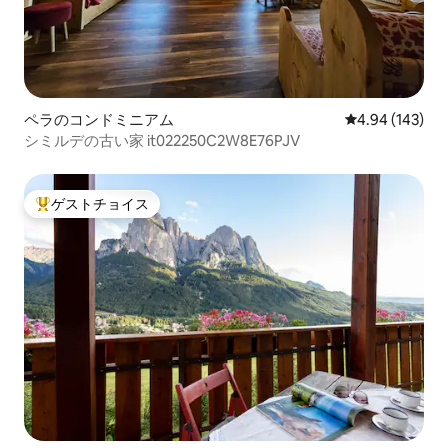
ペラのコンドミニアム
レビュー143件
4.94 (143)
シミルデの古い家 it022250C2W8E76PJV
ゲストチョイス
大好評のゲストチョイスです。