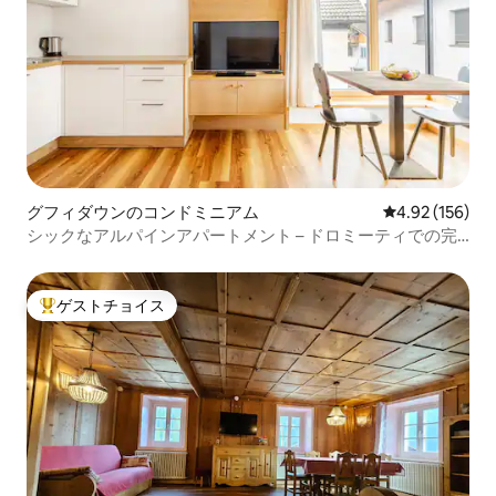
グフィダウンのコンドミニアム
レビュー156件
4.92 (156)
シックなアルパインアパートメント – ドロミーティでの完
璧な休暇
ゲストチョイス
大好評のゲストチョイスです。