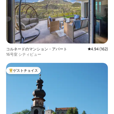
コルネードのマンション・アパート
レビュー162件
4.94 (162)
16号室 シティビュー
ゲストチョイス
大好評のゲストチョイスです。