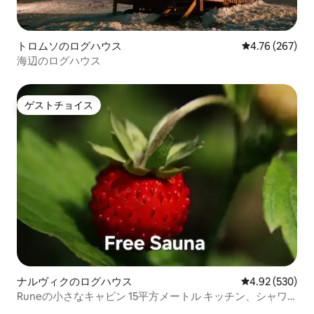
トロムソのログハウス
レビュー267件
4.76 (267)
海辺のログハウス
ゲストチョイス
ゲストチョイス
ナルヴィクのログハウス
レビュー530件
4.92 (530)
Runeの小さなキャビン 15平方メートル キッチン、シャワ
ー、トイレ