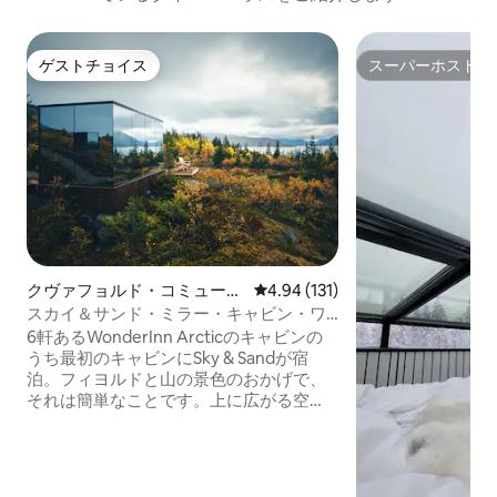
ゲストチョイス
スーパーホスト
ゲストチョイス
スーパーホスト
クヴァフョルド・コミューン
レビュー131件、5つ星中4.94
4.94 (131)
のタイニーハウス
スカイ＆サンド・ミラー・キャビン・ワ
ンダーイン・アークティック
6軒あるWonderInn Arcticのキャビンの
うち最初のキャビンにSky & Sandが宿
泊。フィヨルドと山の景色のおかげで、
それは簡単なことです。上に広がる空
と、下に広がる淡い色のクヴェフィヨル
ドの海岸線に囲まれていることにちなん
で名付けられました。鏡のようなガラス
は、光の変化に合わせて両方を反射しま