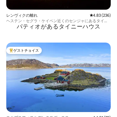
レンヴィクの離れ
レビュー236件
4.83 (236)
ヘステン・セグラ・ケイペン近くのセンジャにあるタイニ
パティオがあるタイニーハウス
ーハウス！
ゲストチョイス
大好評のゲストチョイスです。