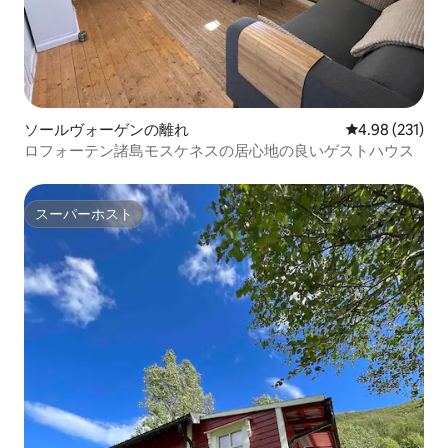
ソールヴォーゲンの離れ
レビュー231件
4.98 (231)
ロフォーテン諸島モスケネスの居心地の良いゲストハウス
スーパーホスト
スーパーホスト