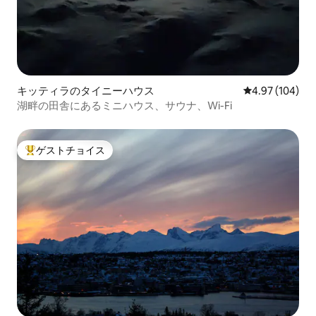
キッティラのタイニーハウス
レビュー104件
4.97 (104)
湖畔の田舎にあるミニハウス、サウナ、Wi-Fi
ゲストチョイス
大好評のゲストチョイスです。