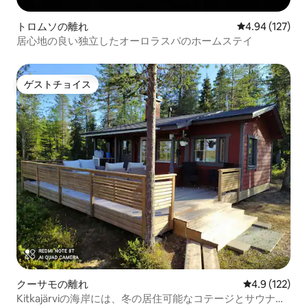
トロムソの離れ
レビュー127件
4.94 (127)
居心地の良い独立したオーロラスパのホームステイ
ゲストチョイス
ゲストチョイス
クーサモの離れ
レビュー122
4.9 (122)
Kitkajärviの海岸には、冬の居住可能なコテージとサウナが