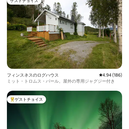
ゲストチョイス
ゲストチョイス
フィンスネスのログハウス
レビュー186件
4.94 (186)
ミット・トロムス・パール。屋外の専用ジャグジー付き
ゲストチョイス
大好評のゲストチョイスです。