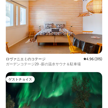
ロヴァニエミのコテージ
レビュー315件
4.96 (315)
ガーデンコテージ29 -薪の温水サウナ＆駐車場
ゲストチョイス
ゲストチョイス