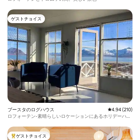
ゲストチョイス
ゲストチョイス
ブースタのログハウス
レビュー210件
4.94 (210)
ロフォーテン-素晴らしいロケーションにあるホリデーハウ
ス！
ゲストチョイス
大好評のゲストチョイスです。