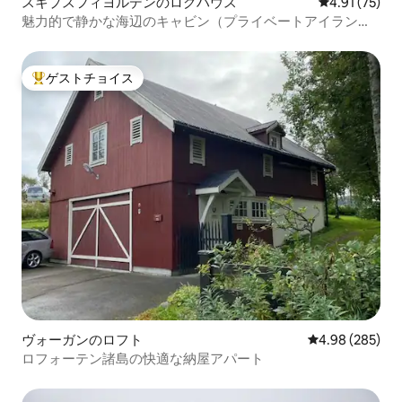
スキプスフィヨルデンのログハウス
レビュー75件
4.91 (75)
魅力的で静かな海辺のキャビン（プライベートアイラン
ド）
ゲストチョイス
大好評のゲストチョイスです。
ヴォーガンのロフト
レビュー285件
4.98 (285)
ロフォーテン諸島の快適な納屋アパート