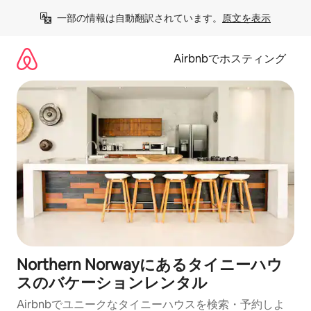
コ
一部の情報は自動翻訳されています。
原文を表示
ン
テ
ン
Airbnbでホスティング
ツ
に
ス
キ
ッ
プ
Northern Norwayにあるタイニーハウ
スのバケーションレンタル
Airbnbでユニークなタイニーハウスを検索・予約しよ