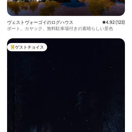
ヴェストヴォーゴイのログハウス
レビュー123件
4.92 (123)
ボート、カヤック、無料駐車場付きの素晴らしい景色
ゲストチョイス
大好評のゲストチョイスです。