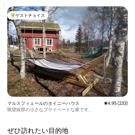
あります。
ゲストチョイス
大好評のゲストチョイスです。
マルスフィェールのタイニーハウス
レビュー233件
4.95 (233)
眺望抜群の小さなプライベートな家です。
ぜひ訪⁠れ⁠た⁠い目⁠的⁠地