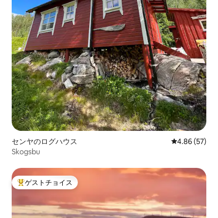
センヤのログハウス
レビュー57件
4.86 (57)
Skogsbu
ゲストチョイス
大好評のゲストチョイスです。