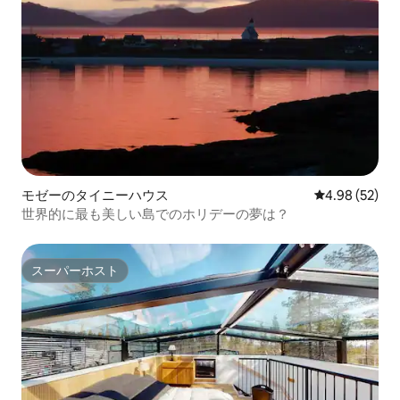
モゼーのタイニーハウス
レビュー52件
4.98 (52)
世界的に最も美しい島でのホリデーの夢は？
スーパーホスト
スーパーホスト