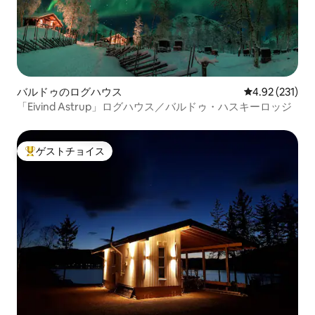
バルドゥのログハウス
レビュー231件
4.92 (231)
「Eivind Astrup」ログハウス／バルドゥ・ハスキーロッジ
ゲストチョイス
大好評のゲストチョイスです。