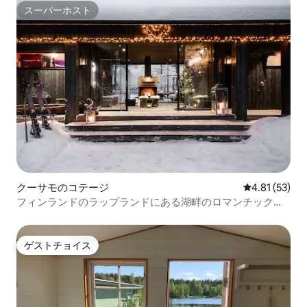
スーパーホスト
スーパーホスト
クーサモのコテージ
レビュー53件
4.81 (53)
フィンランドのラップランドにある湖畔のロマンチックな
隠れ家
ゲストチョイス
ゲストチョイス