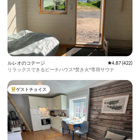
ルレオのコテージ
レビュー422件
4.87 (422)
リラックスできるビーチハウス*焚き火*専用サウナ
ゲストチョイス
大好評のゲストチョイスです。