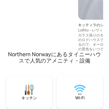
す。 2人用のミラーキャビン：床から天井
までのガラス、プライベートテラスのジ
ャグジー、ベッドからの眺め。最も広い
空に面しています。オーロラや真夜中の
太陽を見るのに最適です。 ハースタまで
20分、エヴェネスまで1時間。敷地内のサ
キッティラのシャ
ウナをご予約いただけます。リネン、タ
Loihtu - レ
オル、バスローブ、スリッパ。天窓、遮
ス屋根キャビン
ガラス張りのモダ
光なし - スリープマスク。
のログハウスです
るので、オーロラ
の景色をいつでも
Northern Norwayにあるタイニーハウ
す。 専用サウナと屋外ジャグジーを備
え、さらに贅沢な
スで人気のアメニティ・設備
ただけます。 38平方メートルのキャビン
には、バルコニーに
140 cmのソフ
す。 食器洗い機を備えた設備の整った台
所。 無料Wi-Fi、駐車場、乾燥機付き洗濯
機。 料金には最終清掃、ベッドリネン、
キッチン
Wi-Fi