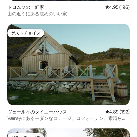
トロムソの一軒家
レビュー196件
4.95 (196)
山の近くにある眺めのいい家
ゲストチョイス
ゲストチョイス
ヴェールイのタイニーハウス
レビュー192件
4.89 (192)
Værøyにあるモダンなコテージ、ロフォーテン、素晴らし
い眺め！