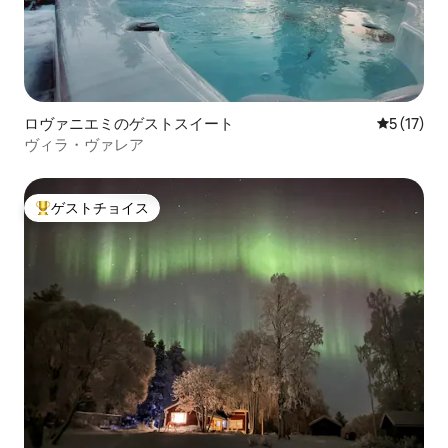
ロヴァニエミのゲストスイート
レビュー1
5 (17)
ヴィラ・ヴァレア
ゲストチョイス
大好評のゲストチョイスです。