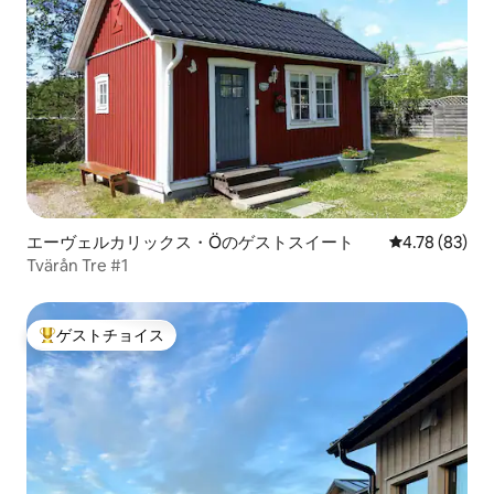
エーヴェルカリックス・Öのゲストスイート
レビュー83件
4.78 (83)
Tvärån Tre #1
ゲストチョイス
大好評のゲストチョイスです。