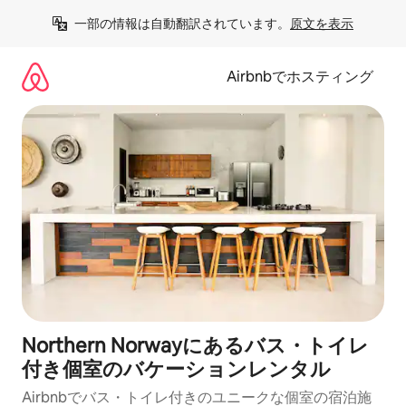
コ
一部の情報は自動翻訳されています。
原文を表示
ン
テ
ン
Airbnbでホスティング
ツ
に
ス
キ
ッ
プ
Northern Norwayにあるバス・トイレ
付き個室のバケーションレンタル
Airbnbでバス・トイレ付きのユニークな個室の宿泊施