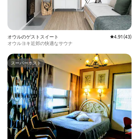
オウルのゲストスイート
レビュー43件
4.91 (43)
オウルヨキ近郊の快適なサウナ
スーパーホスト
スーパーホスト