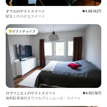
オウルのゲストスイート
レビュー427件
4.68 (427)
駅近くの小さなスイート
ゲストチョイス
大好評のゲストチョイスです。
ロヴァニエミのゲストスイート
レビュー167件
4.92 (167)
無料駐車場付きヴァルプリンムッカ・スイート