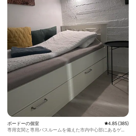
ボードーの個室
レビュー385件
4.85 (385)
専用玄関と専用バスルームを備えた市内中心部にあるゲス
トルーム。