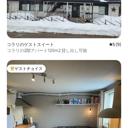
コラリのゲストスイート
レビュー
5 (9)
コラリの2階アパート120m2 貸し出し可能
ゲストチョイス
大好評のゲストチョイスです。