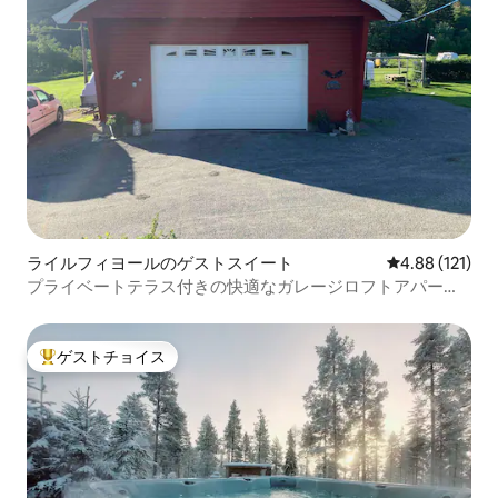
ライルフィヨールのゲストスイート
レビュー121件
4.88 (121)
プライベートテラス付きの快適なガレージロフトアパート
メント
ゲストチョイス
大好評のゲストチョイスです。