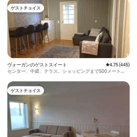
ゲストチョイス
ゲストチョイス
ヴォーガンのゲストスイート
レビュー445件
4.75 (445)
センター、中庭、テラス。ショッピングまで500メート
ル。
ゲストチョイス
ゲストチョイス