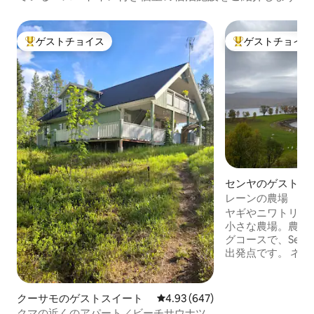
ゲストチョイス
ゲストチョイス
大好評のゲストチョイスです。
大好評のゲストチ
センヤのゲストス
レーンの農場
ヤギやニワトリが
小さな農場。農場
グコースで、Sen
出発点です。 ネ
でレンタル可能で
料品店、ガソリン
ック、居酒屋、地
クーサモのゲストスイート
レビュー647件、5つ星中4.93
4.93 (647)
Senja Houseま
クマの近くのアパート／ビーチサウナツ