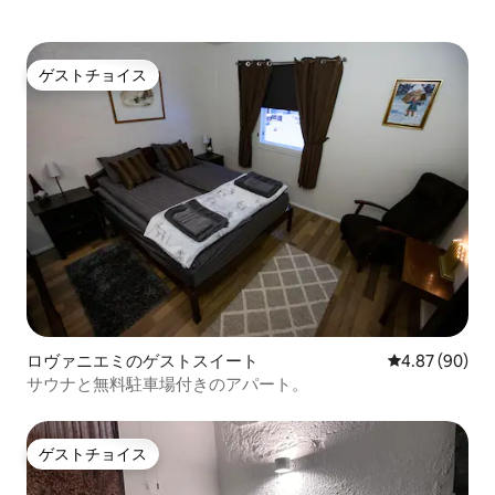
ゲストチョイス
ゲストチョイス
ロヴァニエミのゲストスイート
レビュー90件
4.87 (90)
サウナと無料駐車場付きのアパート。
ゲストチョイス
ゲストチョイス