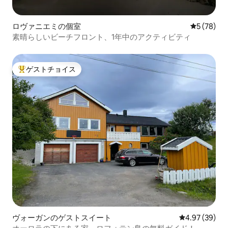
ロヴァニエミの個室
レビュー7
5 (78)
素晴らしいビーチフロント、1年中のアクティビティ
ゲストチョイス
大好評のゲストチョイスです。
ヴォーガンのゲストスイート
レビュー39件
4.97 (39)