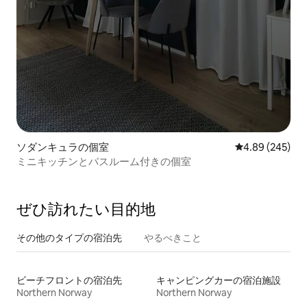
ソダンキュラの個室
レビュー245件
4.89 (245)
ミニキッチンとバスルーム付きの個室
ぜひ訪⁠れ⁠た⁠い目⁠的⁠地
その他のタ⁠イ⁠プ⁠の宿⁠泊⁠先
やるべきこと
ビーチフロントの宿泊先
キャンピングカーの宿泊施設
Northern Norway
Northern Norway