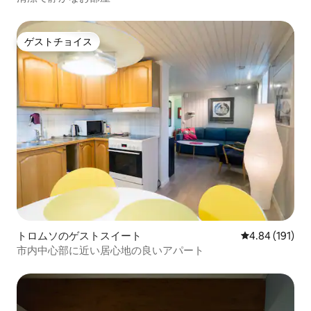
ゲストチョイス
ゲストチョイス
トロムソのゲストスイート
レビュー191件
4.84 (191)
市内中心部に近い居心地の良いアパート