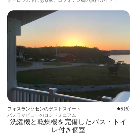
オーロラの下にある家。ロフォテン島の無料ガイド！
フォスランソセンのゲストスイート
レビュー
5 (6)
パノラマビューのコンドミニアム
洗濯機と乾燥機を完備したバス・トイ
レ付き個室