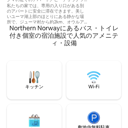
っと見たいですか？ 
アー
私たちの家では、専用の入り口がある別
ズガードを検索。
のアパートに安全に滞在できます。美し
る、静かでのどか
いユーマ湖上部のほとりにある静かな場
近い素敵なハイキン
所で、ジューマ村から約2km、オウルア
探索するのに簡単
Northern Norwayにあるバス・トイレ
ンカン国立公園の近くにある小さなカル
フンキエロクセから3kmです。近くに
付き個室の宿泊施設で人気のアメニテ
は、Karhunkierrokset、Riisitunturi、
ィ・設備
Ruka、Kiutaköngäsなどの素晴らしい自
然スポットがあります。近くのスポット
への日帰り旅行ができます。ビーチサウ
ナをご利用いただけます。加熱方法をご
案内します。WiFiをご利用いただけま
す。料金には、3名様分のリネンとタオル
が含まれています。
キッチン
Wi-Fi
敷地内無料駐⁠車