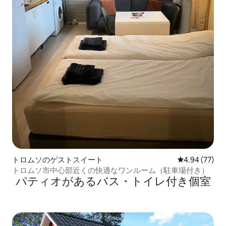
トロムソのゲストスイート
レビュー77件
4.94 (77)
トロムソ市中心部近くの快適なワンルーム（駐車場付き）
パティオがあるバス・トイレ付き個室