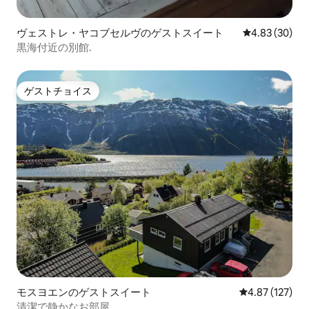
ヴェストレ・ヤコブセルヴのゲストスイート
レビュー30件
4.83 (30)
黒海付近の別館.
ゲストチョイス
ゲストチョイス
モスヨエンのゲストスイート
レビュー127件
4.87 (127)
清潔で静かなお部屋