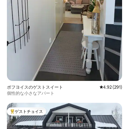
ポフヨイスのゲストスイート
レビュー291件
4.92 (291)
個性的な小さなアパート
ゲストチョイス
大好評のゲストチョイスです。