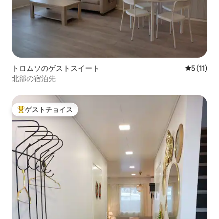
トロムソのゲストスイート
レビュー1
5 (11)
北部の宿泊先
ゲストチョイス
大好評のゲストチョイスです。