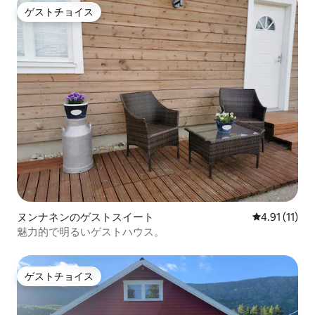
ゲストチョイス
ゲストチョイス
ヌンナネンのゲストスイート
レビュー11件
4.91 (11)
魅力的で明るいゲストハウス。
ゲストチョイス
ゲストチョイス