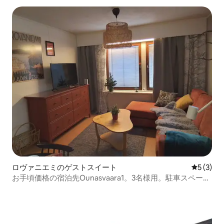
ロヴァニエミのゲストスイート
レビュー
5 (3)
お手頃価格の宿泊先Ounasvaara1。3名様用。駐車スペー
ス。専用玄関。