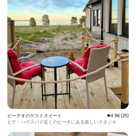
ピーテオのゲストスイート
レビュー25件
4.96 (25)
ピテ・ハヴスバド近くのビーチにある新しいスタジオ