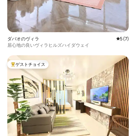
ダバオのヴィラ
レビュー
5 (7)
居心地の良いヴィラヒルズハイダウェイ
ゲストチョイス
大好評のゲストチョイスです。