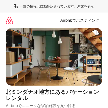
コ
一部の情報は自動翻訳されています。
原文を表示
ン
テ
ン
Airbnbでホスティング
ツ
に
ス
キ
ッ
プ
北ミンダナオ地方にあるバケーション
レンタル
Airbnbでユニークな宿泊施設を見つける