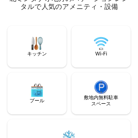
付き。 SMダウンタウン、Centrio、
💖キッチン、 
タルで人気のアメニティ・設備
Limketkaiまで5分。 「できれば6つ星を
ブル、ビーチフロン
つけたいです」- 最近のゲスト ⭐ 伝説的な
なパーティー/ディス
快適さとカフェの温かさが融合。今すぐ
グリル材料/グリル
予約！
ーティー ビーチの
グ/ダイビングが
あり、良いサンゴ
す。👍 「💖我が家にいるような気分💖」
家族や友達に💖最
キッチン
Wi-Fi
敷地内無料駐⁠車
プール
ス⁠ペ⁠ー⁠ス