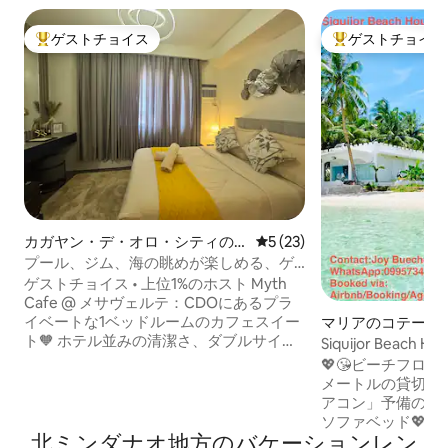
ゲストチョイス
ゲストチョイス
大好評のゲストチョイスです。
大好評のゲストチ
カガヤン・デ・オロ・シティの
レビュー23件、5つ星中5つ
5 (23)
コンドミニアム
プール、ジム、海の眺めが楽しめる、ゲ
ストに人気の寝室1室のコンドミニアム
ゲストチョイス • 上位1%のホスト Myth
Cafe @ メサヴェルテ：CDOにあるプラ
イベートな1ベッドルームのカフェスイー
マリアのコテージ
ト🧡 ホテル並みの清潔さ、ダブルサイズ
Siquijor Beac
ベッド、高級リネン、遮光カーテン。 無
ィラ）
💖😘ビーチフロント
料のコーヒー、ケーキまたはペストリ
メートルの貸切 
ー、Honest Shopのおやつが用意された
アコン」予備の電
Myth Cafe Pantry。 高速Wi-Fi、Netflix、
ソファベッド💖2台
仕事用デスク、エアコン。プールとジム
北ミンダナオ地方のバケーションレン
ルーム、 💖2トイ