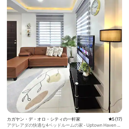
カガヤン・デ・オロ・シティの一軒家
レビュー1
5 (17)
アデレアダの快適な4ベッドルームの家 - Uptown Haven by