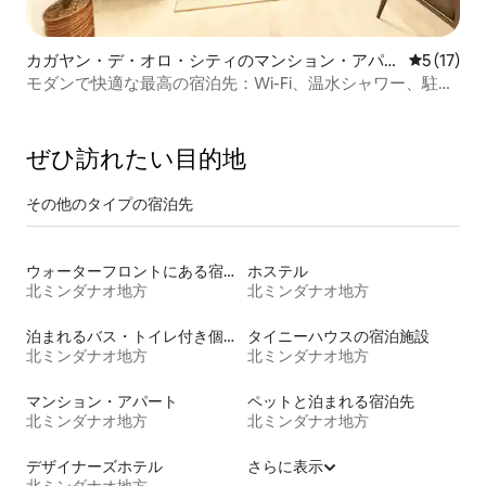
カガヤン・デ・オロ・シティのマンション・アパー
レビュー1
5 (17)
ト
モダンで快適な最高の宿泊先：Wi-Fi、温水シャワー、駐車
場
ぜひ訪⁠れ⁠た⁠い目⁠的⁠地
その他のタ⁠イ⁠プ⁠の宿⁠泊⁠先
ウォーターフロントにある宿泊施設
ホステル
北ミンダナオ地方
北ミンダナオ地方
泊まれるバス・トイレ付き個室
タイニーハウスの宿泊施設
北ミンダナオ地方
北ミンダナオ地方
マンション・アパート
ペットと泊まれる宿泊先
北ミンダナオ地方
北ミンダナオ地方
デザイナーズホテル
さらに表示
北ミンダナオ地方