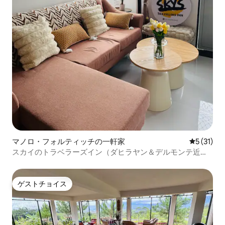
マノロ・フォルティッチの一軒家
レビュー3
5 (31)
スカイのトラベラーズイン（ダヒラヤン＆デルモンテ近
く）
ゲストチョイス
ゲストチョイス