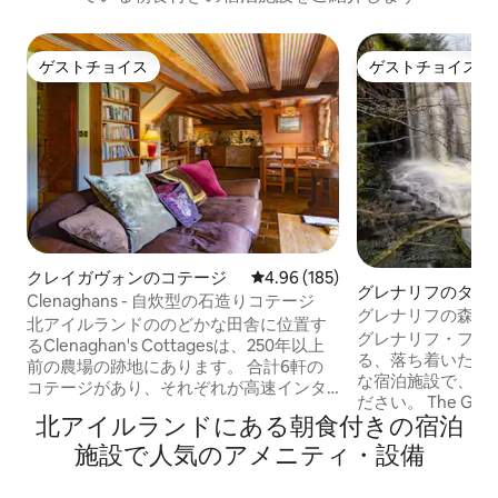
ゲストチョイス
ゲストチョイス
ゲストチョイス
ゲストチョイス
クレイガヴォンのコテージ
レビュー185件、5つ星中4.96
4.96 (185)
グレナリフのタイ
Clenaghans - 自炊型の石造りコテージ
グレナリフの森で
北アイルランドののどかな田舎に位置す
グレナリフ・フォ
るClenaghan's Cottagesは、250年以上
る、落ち着いた雰
前の農場の跡地にあります。 合計6軒の
な宿泊施設で、の
コテージがあり、それぞれが高速インタ
ださい。 The Getawayは、専用の露天風
ーネットやワイドスクリーンテレビなど
北アイルランドにある朝食付きの宿泊
呂・ジャグジーと
のモダンな設備を備えた高仕様に改装さ
備えたモダンでス
施設で人気のアメニティ・設備
れています。 各アパートにはリビングエ
トです。こちらの宿
リア、キッチン、寝室、専用バスルーム
掲載されている当
があります。 到着時には、朝のアルスタ