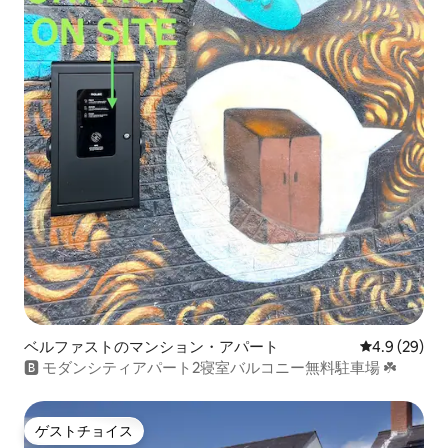
ベルファストのマンション・アパート
レビュー29
4.9 (29)
🅱️ モダンシティアパート2寝室バルコニー無料駐車場 ☘️
ゲストチョイス
ゲストチョイス