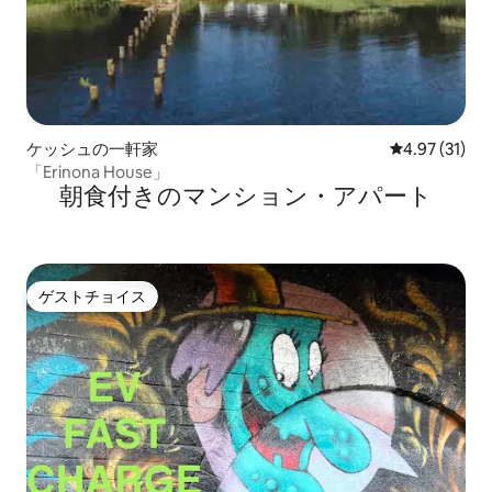
ケッシュの一軒家
レビュー31件
4.97 (31)
「Erinona House」
朝食付きのマンション・アパート
ゲストチョイス
ゲストチョイス