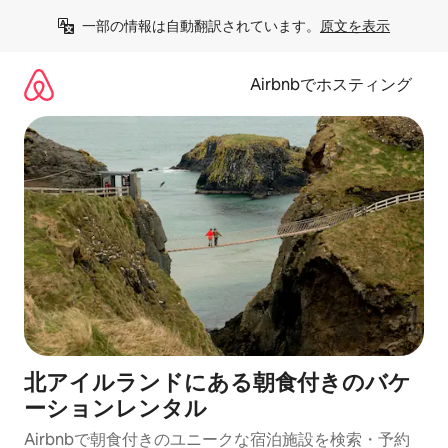
コ
一部の情報は自動翻訳されています。
原文を表示
ン
テ
ン
Airbnbでホスティング
ツ
に
ス
キ
ッ
プ
北アイルランドにある朝食付きのバケ
ーションレンタル
Airbnbで朝食付きのユニークな宿泊施設を検索・予約