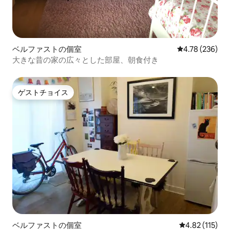
ベルファストの個室
レビュー236件
4.78 (236)
大きな昔の家の広々とした部屋、朝食付き
ゲストチョイス
ゲストチョイス
ベルファストの個室
レビュー115
4.82 (115)