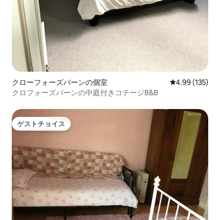
クローフォーズバーンの個室
レビュー135件
4.99 (135)
クロフォーズバーンの中庭付きコテージB&B
ゲストチョイス
ゲストチョイス