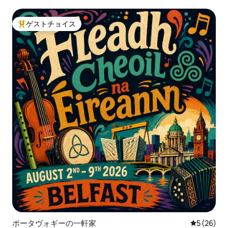
ゲストチョイス
大好評のゲストチョイスです。
ポータヴォギーの一軒家
レビュー2
5 (26)