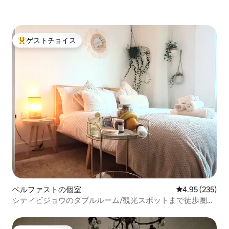
ゲストチョイス
大好評のゲストチョイスです。
ベルファストの個室
レビュー235件
4.95 (235)
シティビジョウのダブルルーム/観光スポットまで徒歩圏
内/無料朝食