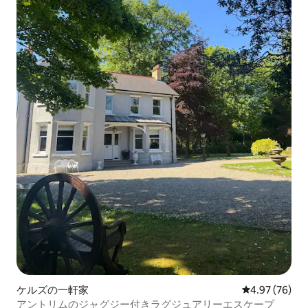
ケルズの一軒家
レビュー76件
4.97 (76)
アントリムのジャグジー付きラグジュアリーエスケープ