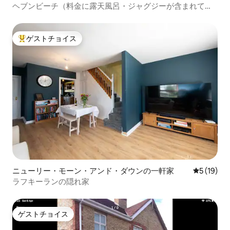
ヘブンビーチ（料金に露天風呂・ジャグジーが含まれてい
ます！）
ゲストチョイス
大好評のゲストチョイスです。
ニューリー・モーン・アンド・ダウンの一軒家
レビュー1
5 (19)
ラフキーランの隠れ家
ゲストチョイス
ゲストチョイス