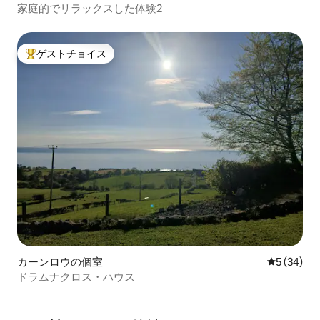
家庭的でリラックスした体験2
ゲストチョイス
大好評のゲストチョイスです。
カーンロウの個室
レビュー3
5 (34)
ドラムナクロス・ハウス