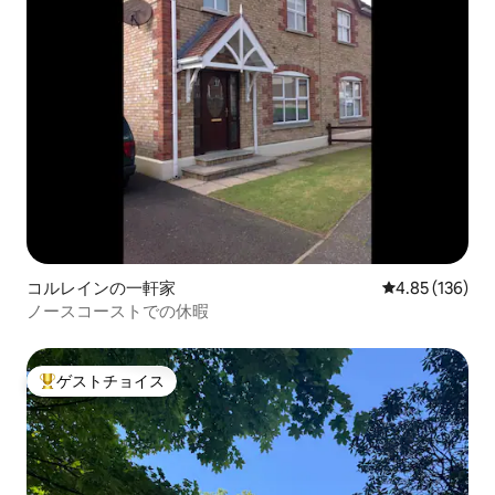
コルレインの一軒家
レビュー136件
4.85 (136)
ノースコーストでの休暇
ゲストチョイス
大好評のゲストチョイスです。