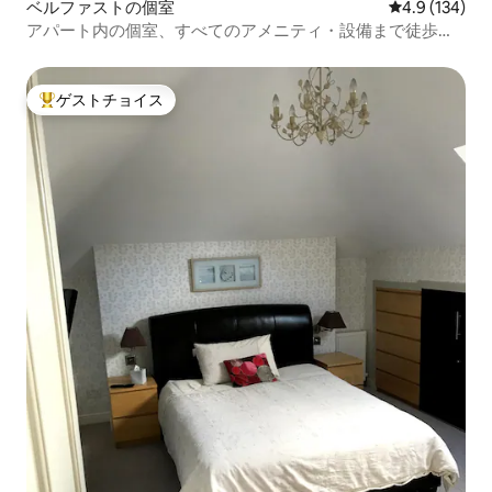
ベルファストの個室
レビュー134
4.9 (134)
アパート内の個室、すべてのアメニティ・設備まで徒歩圏
内
ゲストチョイス
大好評のゲストチョイスです。