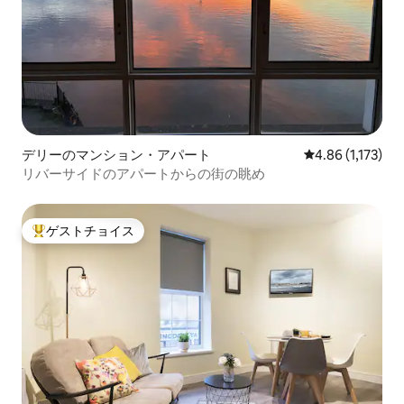
デリーのマンション・アパート
レビュー1,173
4.86 (1,173)
リバーサイドのアパートからの街の眺め
ゲストチョイス
大好評のゲストチョイスです。