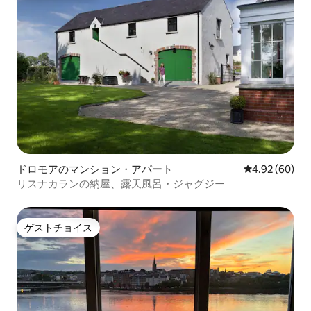
ドロモアのマンション・アパート
レビュー60件
4.92 (60)
リスナカランの納屋、露天風呂・ジャグジー
ゲストチョイス
ゲストチョイス