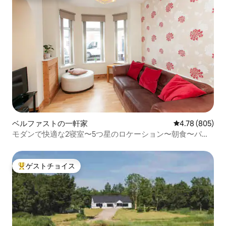
ベルファストの一軒家
レビュー805件
4.78 (805)
モダンで快適な2寝室〜5つ星のロケーション〜朝食〜パッ
ケージ
ゲストチョイス
大好評のゲストチョイスです。