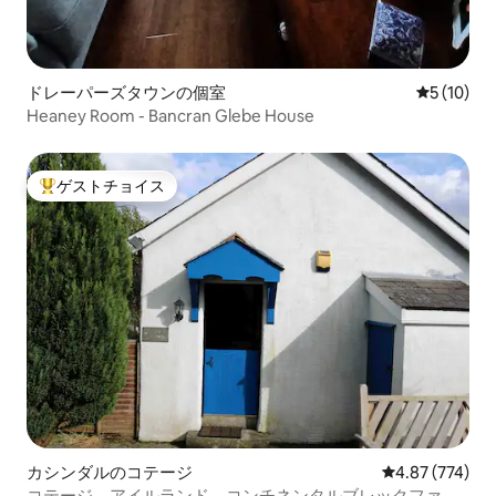
ドレーパーズタウンの個室
レビュー1
5 (10)
Heaney Room - Bancran Glebe House
ゲストチョイス
大好評のゲストチョイスです。
カシンダルのコテージ
レビュー774件
4.87 (774)
コテージ、アイルランド、コンチネンタルブレックファス