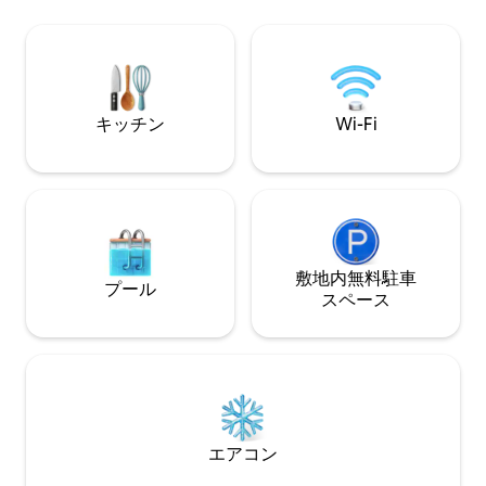
とつで、グレナリ
ーフライを作るのに必要なものや、パ
クの隣にある当社
ン、牛乳、チーズなどが詰まったウェル
ます。 露天風呂・ジャグジーのご利用に
カムパックが備わった冷蔵庫が用意され
は追加料金がかか
ています。 また、受賞歴のある
ください。 キャンプベッド／ベビーベッ
Clenaghan's Restaurantも敷地内にあ
ドをご用意してお
り、水曜日から日曜日まで営業していま
キッチン
Wi-Fi
てご用意いたしま
す。 車でわずか5分のところにある趣のあ
たは小型のペット
るモイラ村には、バー、レストラン、カ
スペースです。
フェがたくさんあります。 モイラは、ラ
ーガンとリズバーンの間にある北アイル
ランドM 1高速道路（ジャンクション9 ）
のそばにあります。 ベルファストは車で
25分、モイラ駅から車で5分です。
敷地内無料駐⁠車
プール
ス⁠ペ⁠ー⁠ス
エアコン