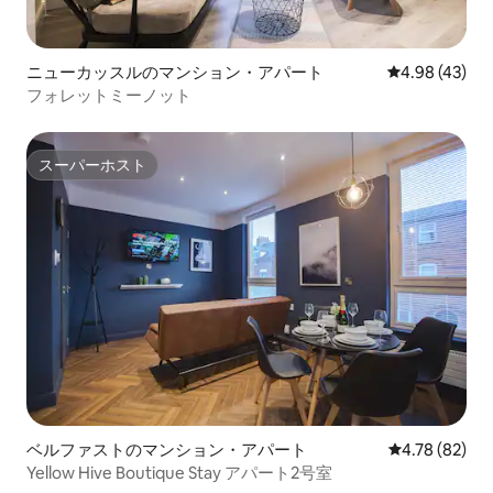
ニューカッスルのマンション・アパート
レビュー43件
4.98 (43)
フォレットミーノット
スーパーホスト
スーパーホスト
ベルファストのマンション・アパート
レビュー82件
4.78 (82)
Yellow Hive Boutique Stay アパート2号室