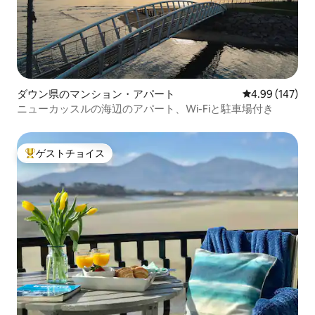
ダウン県のマンション・アパート
レビュー147件
4.99 (147)
ニューカッスルの海辺のアパート、Wi-Fiと駐車場付き
ゲストチョイス
大好評のゲストチョイスです。