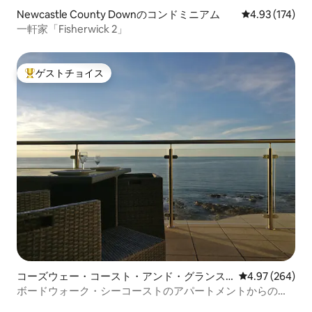
Newcastle County Downのコンドミニアム
レビュー174件
4.93 (174)
一軒家「Fisherwick 2」
ゲストチョイス
大好評のゲストチョイスです。
コーズウェー・コースト・アンド・グランス
レビュー264件
4.97 (264)
のコンドミニアム
ボードウォーク・シーコーストのアパートメントからのパ
ノラマビュー