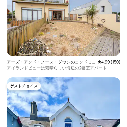
アーズ・アンド・ノース・ダウンのコンドミ
レビュー150件
4.99 (150)
ニアム
アイランドビューは素晴らしい海辺の2寝室アパート
ゲストチョイス
ゲストチョイス