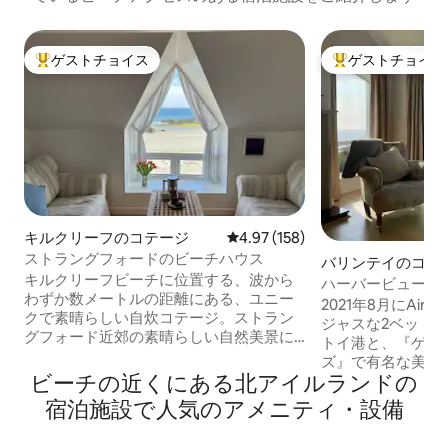
ゲストチョイス
ゲストチョイス
大好評のゲストチョイスです。
大好評のゲストチ
キルクリーフのコテージ
レビュー158件、5つ星中4.97
4.97 (158)
ストラングフォードのビーチハウス
バリンテイのコテ
キルクリーフビーチに位置する、波から
ハーバービュー・
わずか数メートルの距離にある、ユニー
2021年8月にAi
クで素晴らしい自炊コテージ。ストラン
ジャスな2ベッドコ
グフォード近郊の素晴らしい自然美景に
トイ港と、『ゲー
囲まれたエリアに位置します。こちらの
ズ』で有名な美し
居心地のよい1ベッドルームの宿泊施設で
ビーチの近くにある北アイルランドの
しています。 広
は、ウォータースポーツ（特に水泳）、
イアンツ・コーズ
宿泊施設で人気のアメニティ・設備
ウォーキング、サイクリング、バードウ
リーキャッスルまで
ォッチング、リラックスなど、さまざま
ェイ海岸のすべて