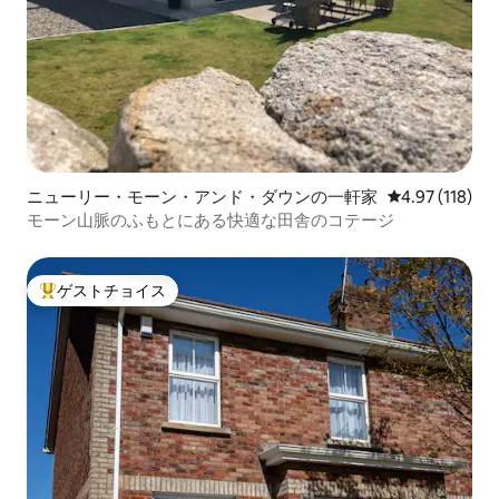
ニューリー・モーン・アンド・ダウンの一軒家
レビュー118件
4.97 (118)
モーン山脈のふもとにある快適な田舎のコテージ
ゲストチョイス
大好評のゲストチョイスです。