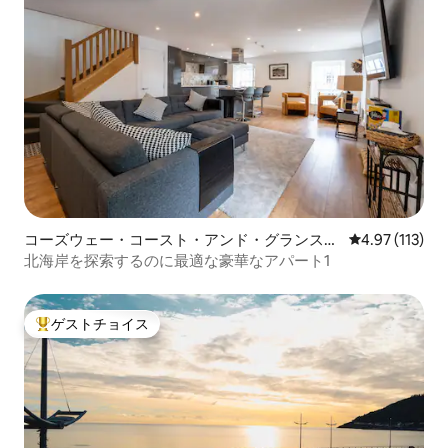
コーズウェー・コースト・アンド・グランスの
レビュー113
4.97 (113)
マンション・アパート
北海岸を探索するのに最適な豪華なアパート1
ゲストチョイス
大好評のゲストチョイスです。