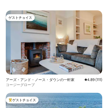
ゲストチョイス
ゲストチョイス
アーズ・アンド・ノース・ダウンの一軒家
レビュー111
4.89 (111)
コージーグローブ
ゲストチョイス
大好評のゲストチョイスです。