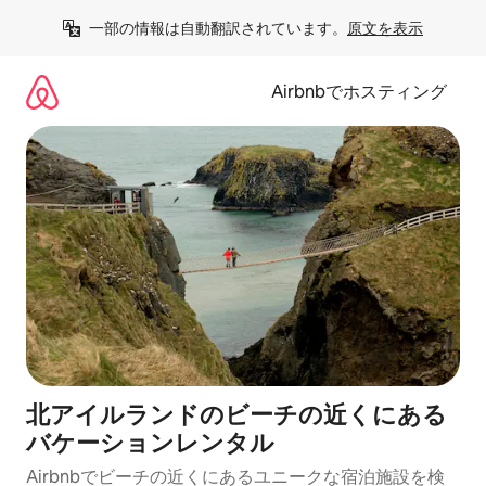
コ
一部の情報は自動翻訳されています。
原文を表示
ン
テ
ン
Airbnbでホスティング
ツ
に
ス
キ
ッ
プ
北アイルランドのビーチの近くにある
バケーションレンタル
Airbnbでビーチの近くにあるユニークな宿泊施設を検