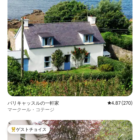
バリキャッスルの一軒家
レビュー270件
4.87 (270)
マークール・コテージ
ゲストチョイス
大好評のゲストチョイスです。