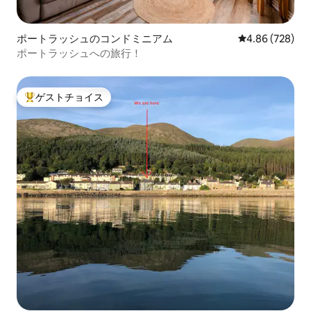
ポートラッシュのコンドミニアム
レビュー728件
4.86 (728)
ポートラッシュへの旅行！
ゲストチョイス
大好評のゲストチョイスです。