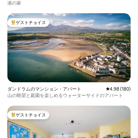
のマンション・アパート
港の家
ゲストチョイス
大好評のゲストチョイスです。
ダンドラムのマンション・アパート
レビュー180件
4.98 (180)
山の眺望と庭園を楽しめるウォーターサイドのアパート
ゲストチョイス
大好評のゲストチョイスです。