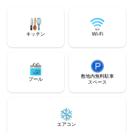
なアクティビティをお楽しみいただけま
ートラッシュゴル
す。 Tourism NIの認定を受けており、す
適な拠点です。 
べてのお部屋（バスルームを除く！）か
す。 広いリビン
らは素晴らしい海の景色をお楽しみいた
Wi-Fi、55インチテ
だけます。 レストランは車ですぐの場所
サイズベッド1台
にあり、山、ゴルフコース、自然保護区
バスタブ、パワー
キッチン
Wi-Fi
などにも簡単にアクセスできます。
ルーム、White C
敷地内無料駐⁠車
プール
ス⁠ペ⁠ー⁠ス
エアコン