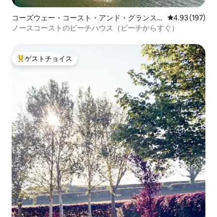
コーズウェー・コースト・アンド・グランス
レビュー197件
4.93 (197)
の一軒家
ノースコーストのビーチハウス（ビーチからすぐ）
ゲストチョイス
大好評のゲストチョイスです。