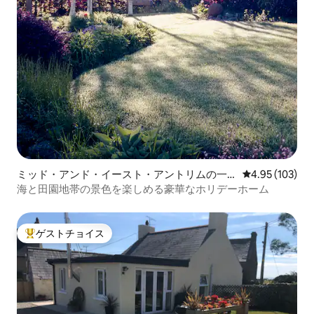
ミッド・アンド・イースト・アントリムの一
レビュー103件
4.95 (103)
軒家
海と田園地帯の景色を楽しめる豪華なホリデーホーム
ゲストチョイス
大好評のゲストチョイスです。