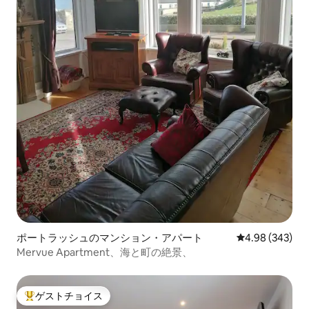
ポートラッシュのマンション・アパート
レビュー343件
4.98 (343)
Mervue Apartment、海と町の絶景、
ゲストチョイス
大好評のゲストチョイスです。