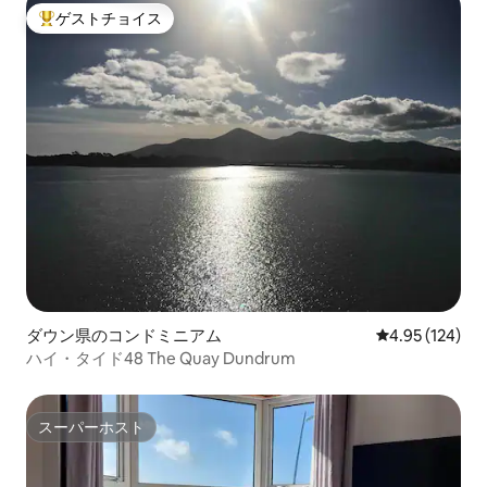
ゲストチョイス
大好評のゲストチョイスです。
ダウン県のコンドミニアム
レビュー124件
4.95 (124)
ハイ・タイド48 The Quay Dundrum
スーパーホスト
スーパーホスト