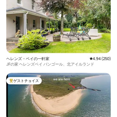
ヘレンズ・ベイの一軒家
レビュー250件
4.94 (250)
JFの家 ヘレンズベイ バンゴール、北アイルランド
ゲストチョイス
大好評のゲストチョイスです。