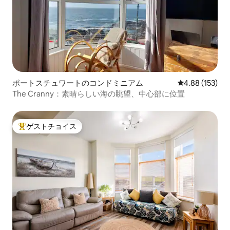
ポートスチュワートのコンドミニアム
レビュー153件
4.88 (153)
The Cranny：素晴らしい海の眺望、中心部に位置
ゲストチョイス
大好評のゲストチョイスです。