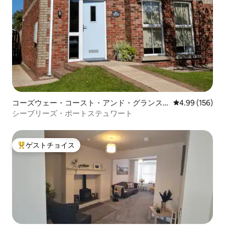
コーズウェー・コースト・アンド・グランス
レビュー156件
4.99 (156)
の一軒家
シーブリーズ・ポートステュワート
ゲストチョイス
大好評のゲストチョイスです。