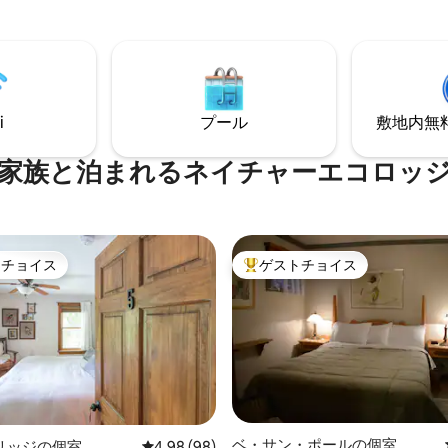
な他のノマドに会ったり、話を
家族、またはおひとり様の休暇
することができるかもしれませ
さんの楽しみ方があります。 季節限定
設は、必要なすべてのサービス、
で、10月12日まで営業しています。 
、パン屋、薬局、ガソリンスタ
再開します。
から2分です。モンブランまで5
トランブラン国立公園とトラン
リゾートの南側または北側まで15
i
プール
敷地内無料駐
家族と泊まれるネイチャーエコロッ
トチョイス
ゲストチョイス
ゲストチョイスです。
大好評のゲストチョイスです。
ベ・サン・ポールの個室
リッジの個室
レビュー98件、5つ星中4.98つ星の平均評価
4.98 (98)