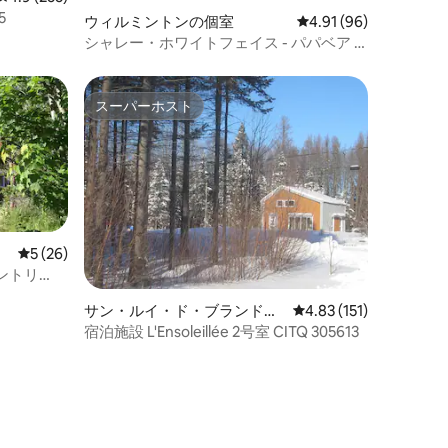
5
ウィルミントンの個室
レビュー96件、5つ星
4.91 (96)
シャレー・ホワイトフェイス - パパベア -
ハイピークスADK
スーパーホスト
スーパーホスト
レビュー26件、5つ星中5つ星の平均評価
5 (26)
ントリ
サン・ルイ・ド・ブランドフ
レビュー151件、5つ星
4.83 (151)
ォードの個室
宿泊施設 L'Ensoleillée 2号室 CITQ 305613