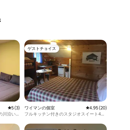
ジ
ゲストチョイス
ゲストチョイス
レビュー3件、5つ星中5つ星の平均評価
5 (3)
ワイマンの個室
レビュー20件、5つ星
4.95 (20)
の川沿い
フルキッチン付きのスタジオスイート4、
4名様用