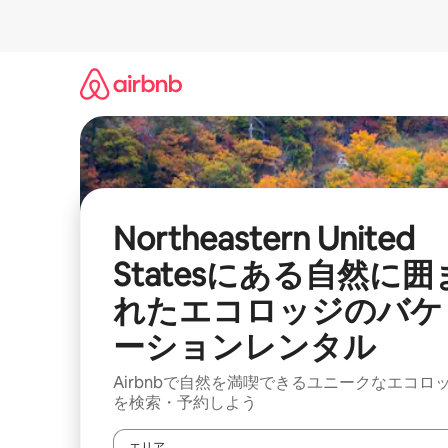
コ
ン
テ
ン
ツ
に
ス
キ
ッ
プ
Northeastern United
Statesにある自然に囲
れたエコロッジのバケ
ーションレンタル
Airbnbで自然を満喫できるユニークなエコロ
を検索・予約しよう
エリア