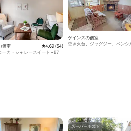
ゲインズの個室
焚き火台、ジャグジー、ペンシ
の個室
レビュー54件、5つ星中4.69つ星の平均評価
4.69 (54)
州グランドキャニオン、フライ
ーカ・シャレースイート - B7
ング
4.94つ星の平均評価
スーパーホスト
スーパーホスト