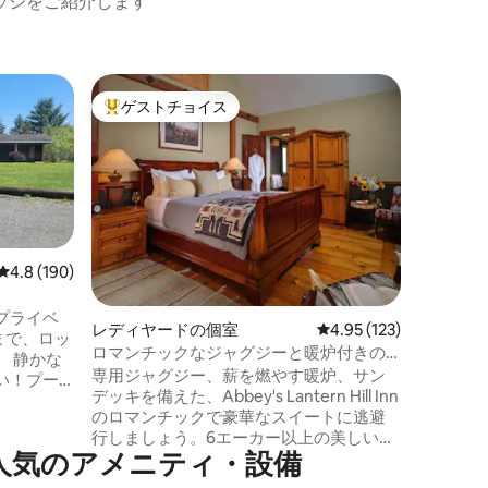
ッジをご紹介します
ベントン
ゲストチョイス
ゲス
大好評のゲストチョイスです。
大好評
リケッツ
ッドルー
22以上
リケッツ
マイルの
こそ。私
の50,
ています
り、ハイ
レビュー190件、5つ星中4.8つ星の平均評価
4.8 (190)
むことが
した後は
プライベ
レディヤードの個室
レビュー123件、5つ星
4.95 (123)
ックスした
フィッシ
ロマンチックなジャグジーと暖炉付きの
な
たりでき
スイート（コネチカット州ミスティッ
専用ジャグジー、薪を燃やす暖炉、サン
い！プー
ク）
デッキを備えた、Abbey's Lantern Hill Inn
スコー
のロマンチックで豪華なスイートに逃避
ボード、
行しましょう。6エーカー以上の美しい敷
す。 歴
ロッジで人気のアメニティ・設備
地内にあるこのスイートには、ハイキン
からわず
グコース、ハンモック、焚き火台、ガス