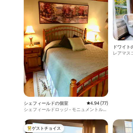
ドワイト
レアマスコ
シェフィールドの個室
レビュー77件、5つ星中
4.94 (77)
シェフィールドロッジ - モニュメントルー
ム
ゲストチョイス
大好評のゲストチョイスです。