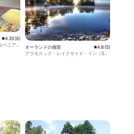
レビュー6件、5つ星中4.33つ星の平均評価
4.33 (6)
ルベニア
オーランドの個室
レビュー5件、5つ星
4.8 (5)
フィッシ
アラモスック・レイクサイド・イン（3号
室）