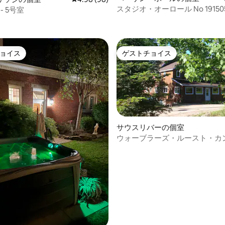
スタジオ・オーロール No 19150
 - 5号室
4.93つ星の平均評価
ョイス
ゲストチョイス
ョイス
ゲストチョイス
サウスリバーの個室
ウォーブラーズ・ルースト・カ
ー・イン・ルーム6号室