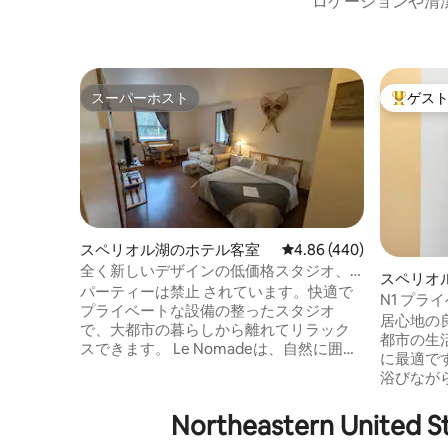
ロケーションや清
スーパーホスト
ゲス
スーパーホスト
大好評の
スペリオル湖のホテル客室
レビュー440件、5つ星中
4.86 (440)
全く新しいデザインの低価格スタジオ、
スペリオ
トレンブラン地区
パーティーは禁止 されています。快適で
N1 プラ
プライベートな設備の整ったスタジオ
バービュ
居心地の
で、大都市の暮らしから離れてリラック
都市の生
スできます。 Le Nomadeは、自然に囲ま
に最適で
れた5つのワンルームユニットを備えたロ
浴びなが
ッジです。 あなたはこの地域を旅してい
みください。
るあなたのような他の遊牧民に会った
からわず
Northeastern U
り、聞いたりするかもしれません。 必要
です。 
なサービス、食料品店、パン屋、ドラッ