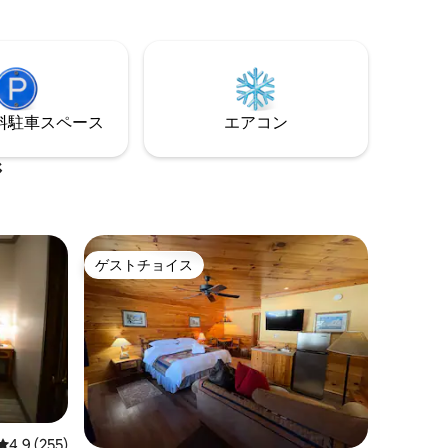
グリル、カヤックが備わっており、コネ
にもたく
チカット州ミスティックからわずか6マイ
ルの静かな休暇を楽しめます。 このお部
5月に
屋は、週末、休日、夏/秋にすぐに予約が
入ります。ご希望の日程を確保するため
に、早めのご予約をおすすめします。
⁠車ス⁠ペ⁠ー⁠ス
エアコン
ジ
ゲストチョイス
ゲストチョイス
レビュー255件、5つ星中4.9つ星の平均評価
4.9 (255)