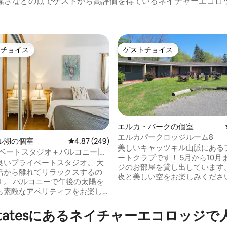
潔さなどの点でゲストから高評価を得ているネイチャーエコロ
トチョイス
ゲストチョイス
ゲストチョイスです。
ゲストチョイス
4.86つ星の平均評価
エルカ・パークの個室
エルカパークロッジルーム8
ル湖の個室
レビュー249件、5つ星中4.87つ星の平均評価
4.87 (249)
美しいキャッツキル山脈にある
イベートスタジオ＋バルコニー|リ
ートクラブです！ 5月から10月まで、ロッ
ー|午後の日差し
良いプライベートスタジオ。 大
ジのお部屋を貸し出しています。 静か
活から離れてリラックスするの
夜と美しい空をお楽しみくださ
す。 バルコニーで午後の太陽を
ル、バレーボールネット、テニ
ら素敵なアペリティフをお楽し
ト、ホースシュー、シャッフル
 Le Nomadeは、高速道路117
遊び場、美しいトレイルがありま
か5分の自然に囲まれた宿泊施設
nited Statesにあるネイチャーエコ
史的なタナーズビルとハンター
このエリアを旅行している、あな
か数分の場所にあります。 カップルやご