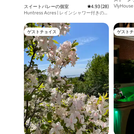
VlyHouse
スイートバレーの個室
レビュー28件、5つ星中
4.93 (28)
Huntress Acres | レインシャワー付きの
Ishtarブティックルーム
ゲストチョイス
ゲストチ
ゲストチョイス
ゲストチ