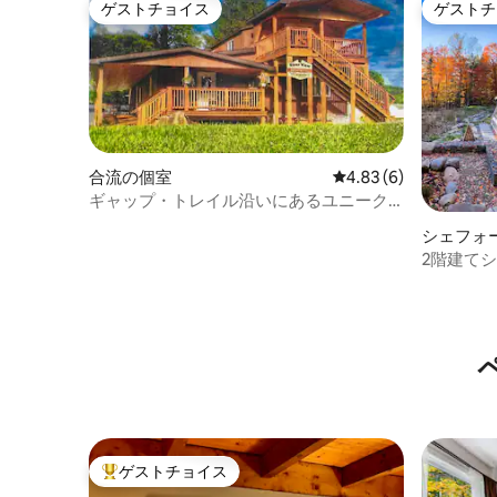
ゲストチョイス
ゲストチ
ゲストチョイス
ゲストチ
合流の個室
レビュー6件、5つ星中
4.83 (6)
ギャップ・トレイル沿いにあるユニーク
な5寝室の宿泊施設
シェフォ
2階建てシャ
ゲストチョイス
大好評のゲストチョイスです。