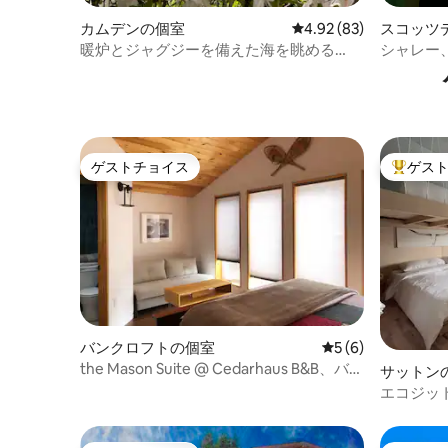
カムデンの個室
レビュー83件、5つ星中
4.92 (83)
スコッツ
暖炉とジャグジーを備えた海を眺める
シャレー
Kineo Cottage
き。セブ
ゲストチョイス
ゲス
ゲストチョイス
大好評の
バンクロフトの個室
レビュー6件、5つ
5 (6)
the Mason Suite @ Cedarhaus B&B、バン
サットン
クロフト
エコジット
- 1号室