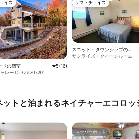
ョイス
ゲストチョイス
ョイス
ゲストチョイス
4.83つ星の平均評価
スコット・タウンシップの個
室
サンライズ・クイーンルーム
ードの個室
レビュー16件、5つ星中5つ星の平均評価
5 (16)
レー CITQ #307201
ペットと泊まれるネイチャーエコロッ
スーパーホスト
スーパーホスト