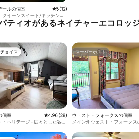
4.92つ星の平均評価
デールの個室
レビュー12件、5つ星中5つ星の平均評価
5 (12)
、クイーンスイート/キッチン付
パティオがあるネイチャーエコロッ
ンスプリングスまで22マイル
トチョイス
スーパーホスト
ゲストチョイスです。
スーパーホスト
星中5つ星の平均評価
の個室
レビュー28件、5つ星中4.96つ星の平均評価
4.96 (28)
ウェスト・フォークスの個室
・ヘリテージ - 広々とした客室
メイン州ウェスト・フォークス
のクイーンルーム