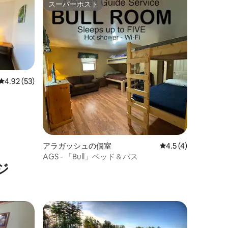
スーパーホスト
スーパーホスト
レビュー53件、5つ星中4.92つ星の平均評価
4.92 (53)
アラガッシュの個室
レビュー4件、5つ星
4.5 (4)
AGS - 「Bull」ベッド＆バス
ジ