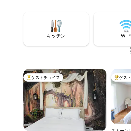
たのよう
グストア、ガソリンスタンド++から2分で
聞いたり
す。5分、国立公園とトレンブランリゾー
ん。 施
トから15分。 また、このエリアではたく
食料品店
さんのハイキング、ゴルフ、アクティビ
ンドなど
ティからわずか数分です。 6歳未満のお子
分、モン
様はお断りします
ブラント
キッチン
Wi-F
分です。
ゲストチョイス
ゲス
大好評のゲストチョイスです。
大好評の
ストーン