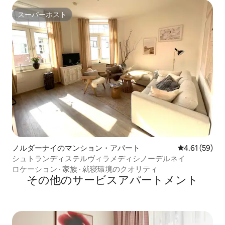
スーパーホスト
スーパーホスト
ノルダーナイのマンション・アパート
レビュー59件
4.61 (59)
シュトランディステルヴィラメディシノーデルネイ
ロケーション
·
家族
·
就寝環境のクオリティ
その他のサービスアパートメント