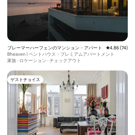
ブレーマーハーフェンのマンション・アパート
レビュー74件
4.86 (74)
Bheaven | ペントハウス・プレミアムアパートメント
家族
·
ロケーション
·
チェックアウト
ゲストチョイス
ゲストチョイス