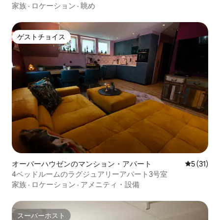
家族
·
ロケーション
·
眺め
ゲストチョイス
ゲストチョイス
オーバーハウゼンのマンション・アパート
レビュー3
5 (31)
4ベッドルームのラグジュアリーアパート3号室
家族
·
ロケーション
·
アメニティ・設備
スーパーホスト
スーパーホスト