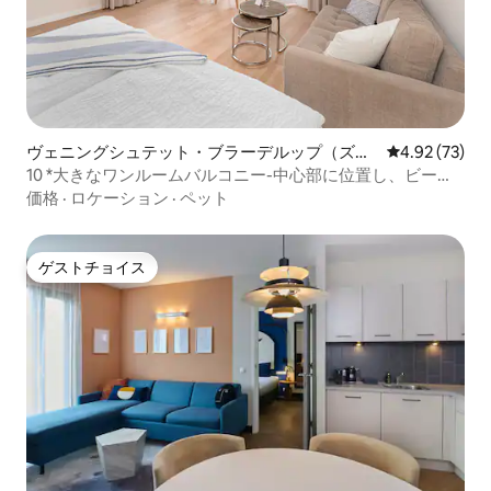
ヴェニングシュテット・ブラーデルップ（ズィ
レビュー73件
4.92 (73)
ルト）のマンション・アパート
10 *大きなワンルームバルコニー-中心部に位置し、ビーチ
に近い
価格
·
ロケーション
·
ペット
ゲストチョイス
ゲストチョイス