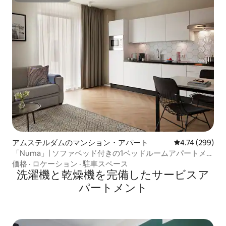
アムステルダムのマンション・アパート
レビュー299件
4.74 (299)
「Numa」| ソファベッド付きの1ベッドルームアパートメン
ト
価格
·
ロケーション
·
駐車スペース
洗濯機と乾燥機を完備したサービスア
パートメント