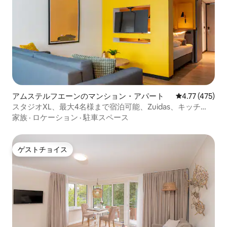
アムステルフエーンのマンション・アパート
レビュー475件
4.77 (475)
スタジオXL、最大4名様まで宿泊可能、Zuidas、キッチ
ン、38㎡
家族
·
ロケーション
·
駐車スペース
ゲストチョイス
ゲストチョイス