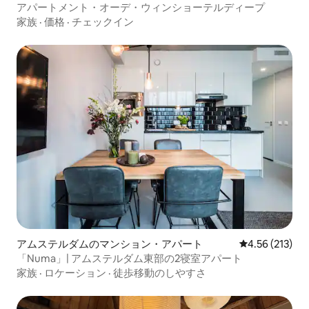
アパートメント・オーデ・ウィンショーテルディープ
家族
·
価格
·
チェックイン
アムステルダムのマンション・アパート
レビュー213件
4.56 (213)
「Numa」| アムステルダム東部の2寝室アパート
家族
·
ロケーション
·
徒歩移動のしやすさ