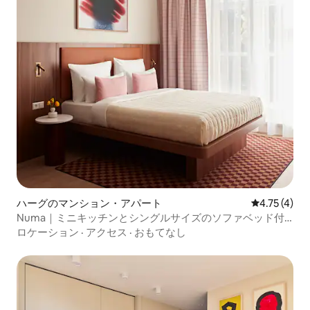
ハーグのマンション・アパート
レビュー4件
4.75 (4)
Numa｜ミニキッチンとシングルサイズのソファベッド付
きのXLサイズのスタジオ
ロケーション
·
アクセス
·
おもてなし