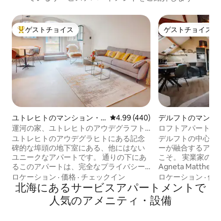
ゲストチョイス
ゲストチョイス
大好評のゲストチョイスです。
ゲストチョイス
ユトレヒトのマンション・
レビュー440件、5つ星中4.99
4.99 (440)
デルフトのマンシ
アパート
ト
運河の家、ユトレヒトのアウデグラフト
ロフトアパートメント -
の高級マンション・アパート
Marken Erfgoed
ユトレヒトのアウデグラヒトにある記念
デルフトの中心部
碑的な埠頭の地下室にある、他にはない
ーが融合するアパー
ユニークなアパートです。 通りの下にあ
こそ。 実業家のJacques van Markenと
るこのアパートは、完全なプライバシー
Agneta Matt
を提供し、ユニークな体験のための静か
内装のロフトアパ
ロケーション
·
価格
·
チェックイン
ロケーション
·
価
な天国です。 設備の整ったキッチンとバ
北海にあるサービスアパートメントで
ださい。 デルフト中心部から徒歩わずか2
スルームを備えた自給自足型の埠頭セラ
分のこの歴史的な
人気のアメニティ・設備
ーは、滞在中のニーズに対応するために
オランダ最初の電
完全に改装されています。 アパートはス
ました！ 🔹 3階のレストランHermanos