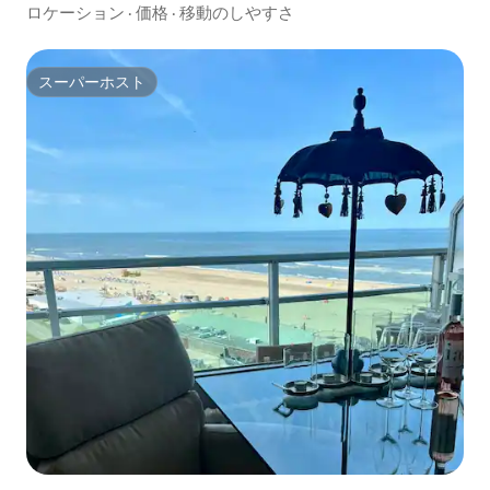
ント
ロケーション
·
価格
·
移動のしやすさ
スーパーホスト
スーパーホスト