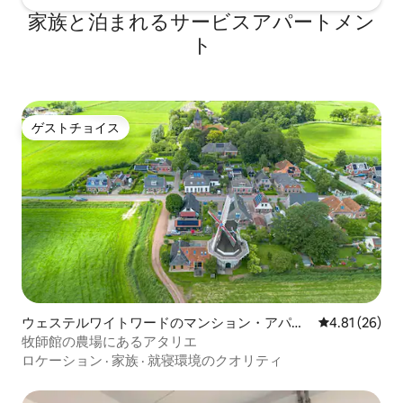
家族と泊まれるサービスアパートメン
ト
ゲストチョイス
ゲストチョイス
ウェステルワイトワードのマンション・アパー
レビュー26件
4.81 (26)
ト
牧師館の農場にあるアタリエ
ロケーション
·
家族
·
就寝環境のクオリティ