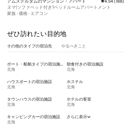
アムステルダムのマンション・アパート
レビュー188件
4.54 (188)
ヌマ|ソファベッド付き1ベッドルームアパートメント
家族
·
価格
·
エアコン
ぜひ訪⁠れ⁠た⁠い目⁠的⁠地
その他のタ⁠イ⁠プ⁠の宿⁠泊⁠先
やるべきこと
ボート・船舶タイプの宿泊施設
朝食付きの宿泊施設
北海
北海
ハウスボートの宿泊施設
ホステル
北海
北海
タウンハウスの宿泊施設
ホテルの客室
北海
北海
キャンピングカーの宿泊施設
さらに表示
北海