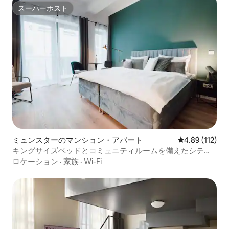
スーパーホスト
スーパーホスト
ミュンスターのマンション・アパート
レビュー112件
4.89 (112)
キングサイズベッドとコミュニティルームを備えたシティ
スタジオ
ロケーション
·
家族
·
Wi-Fi