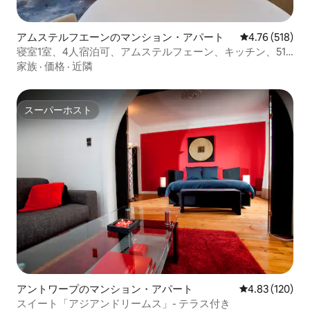
アムステルフエーンのマンション・アパート
レビュー518件
4.76 (518)
寝室1室、4人宿泊可、アムステルフェーン、キッチン、51
㎡
家族
·
価格
·
近隣
スーパーホスト
スーパーホスト
アントワープのマンション・アパート
レビュー120件
4.83 (120)
スイート「アジアンドリームス」- テラス付き