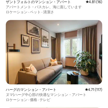
ザントフォルトのマンション・アパート
レビュー16件
4.81 (16)
アパートメント・パスカレ、海に面しています
ロケーション
·
ペット
·
清潔さ
ハーグのマンション・アパート
レビュー117
4.71 (117)
ヌマ|ハーグ中心部の快適なマンション・アパート
ロケーション
·
価格
·
テレビ