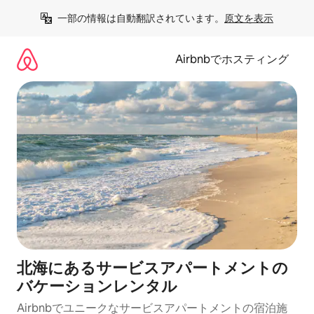
コ
一部の情報は自動翻訳されています。
原文を表示
ン
テ
ン
Airbnbでホスティング
ツ
に
ス
キ
ッ
プ
北海にあるサービスアパートメントの
バケーションレンタル
Airbnbでユニークなサービスアパートメントの宿泊施