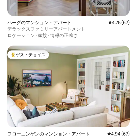
ハーグのマンション・アパート
レビュー67件
4.75 (67)
デラックスファミリーアパートメント
ロケーション
·
家族
·
情報の正確さ
ゲストチョイス
大好評のゲストチョイスです。
フローニンゲンのマンション・アパート
レビュー67件
4.94 (67)