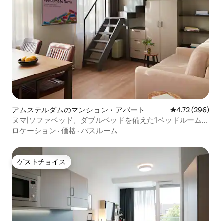
アムステルダムのマンション・アパート
レビュー296件
4.72 (296)
ヌマ|ソファベッド、ダブルベッドを備えた1ベッドルームア
パートメント
ロケーション
·
価格
·
バスルーム
ゲストチョイス
ゲストチョイス