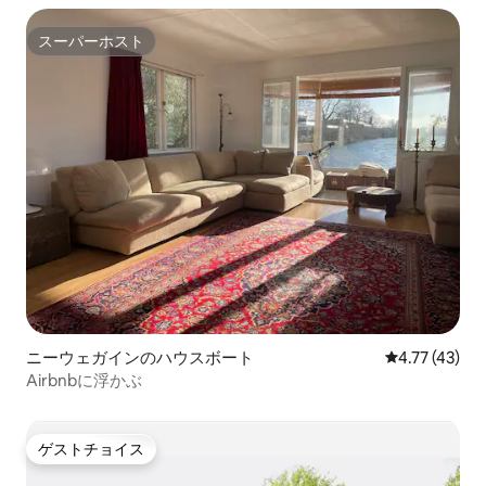
スーパーホスト
スーパーホスト
ニーウェガインのハウスボート
レビュー43件
4.77 (43)
Airbnbに浮かぶ
ゲストチョイス
ゲストチョイス