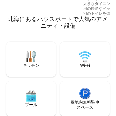
の出入りをしましょう。 美術館、レスト
大きなダイニング
ラン、建築、公園、テラスなど、アムス
用の快適なベッド
テルダムの魅力を発見したいゲストをお
別のトイレを備え
迎えしたいと考えています。
北海にあるハウスボートで人気のアメ
を提供しています
眺めるクイーンサ
ニティ・設備
ーと大きなバスタ
あります。正面に
かの座席とスイン
中心部に非常に近
にあります。中央
は徒歩15分です
んが、ご自身で準
本的な食材をたく
キッチン
Wi-Fi
す。
敷地内無料駐⁠車
プール
ス⁠ペ⁠ー⁠ス