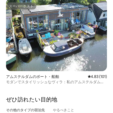
スーパーホスト
スーパーホスト
アムステルダムのボート・船舶
レビュー101件
4.83 (101)
モダンでスタイリッシュなヴィラ：私のアムステルダムの
ハウスボート
ぜひ訪⁠れ⁠た⁠い目⁠的⁠地
その他のタ⁠イ⁠プ⁠の宿⁠泊⁠先
やるべきこと