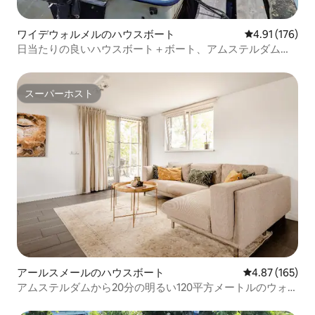
ワイデウォルメルのハウスボート
レビュー176件
4.91 (176)
日当たりの良いハウスボート＋ボート、アムステルダムと
風車の近く！
スーパーホスト
スーパーホスト
アールスメールのハウスボート
レビュー165件
4.87 (165)
アムステルダムから20分の明るい120平方メートルのウォー
ターヴィラ