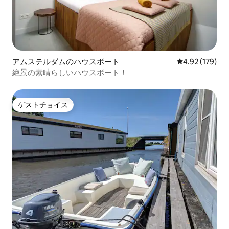
アムステルダムのハウスボート
レビュー179件
4.92 (179)
絶景の素晴らしいハウスボート！
ゲストチョイス
ゲストチョイス