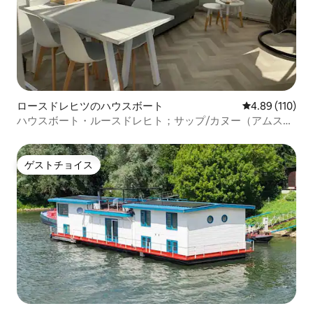
ロースドレヒツのハウスボート
レビュー110件
4.89 (110)
ハウスボート・ルースドレヒト；サップ/カヌー（アムステ
ルダム近郊）
ゲストチョイス
ゲストチョイス