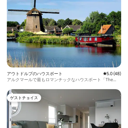
アウトドルプのハウスボート
レビュー48
5.0 (48)
アルクマールで最もロマンチックなハウスボート「The
Liefke」
ゲストチョイス
ゲストチョイス