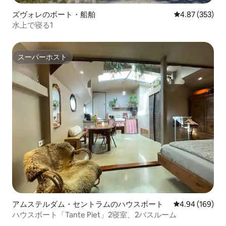
ズヴォレのボート・船舶
レビュー353件
4.87 (353)
水上で寝る1
スーパーホスト
スーパーホスト
アムステルダム・セントラムのハウスボート
レビュー169件
4.94 (169)
ハウスボート「Tante Piet」2寝室、2バスルーム