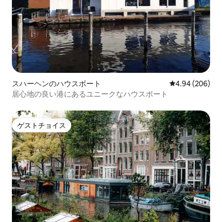
スハーヘンのハウスボート
レビュー206件
4.94 (206)
居心地の良い港にあるユニークなハウスボート
ゲストチョイス
ゲストチョイス