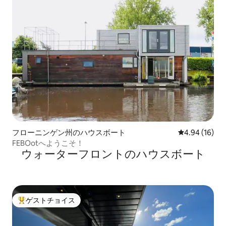
フローニンゲン州のハウスボート
レビュー16件
4.94 (16)
FEBOotへようこそ！
ウォーターフロントのハウスボート
ゲストチョイス
大好評のゲストチョイスです。