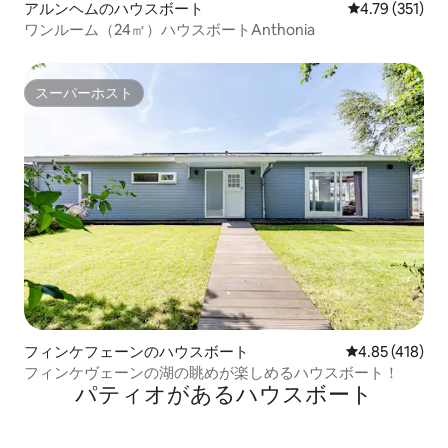
アルンヘムのハウスボート
レビュー351件
4.79 (351)
ワンルーム（24㎡）ハウスボートAnthonia
スーパーホスト
スーパーホスト
フィンケフェーンのハウスボート
レビュー418件
4.85 (418)
フィンケヴェーンの湖の眺めが楽しめるハウスボート！
パティオがあるハウスボート