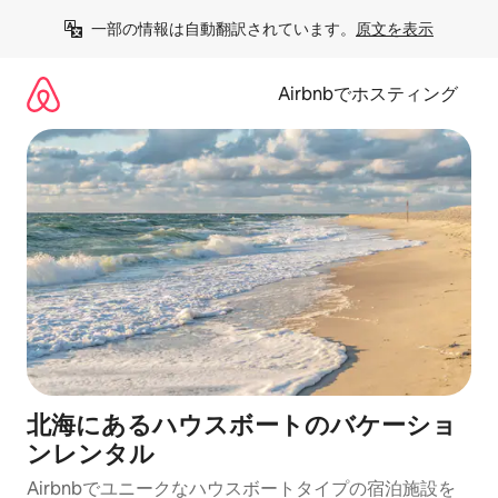
コ
一部の情報は自動翻訳されています。
原文を表示
ン
テ
ン
Airbnbでホスティング
ツ
に
ス
キ
ッ
プ
北海にあるハウスボートのバケーショ
ンレンタル
Airbnbでユニークなハウスボートタイプの宿泊施設を