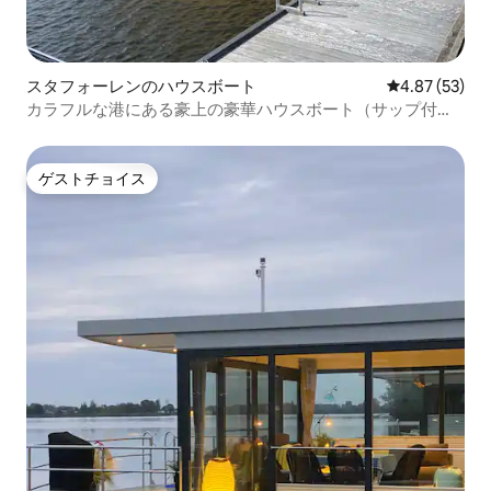
スタフォーレンのハウスボート
レビュー53件
4.87 (53)
カラフルな港にある豪上の豪華ハウスボート（サップ付
き）
ゲストチョイス
ゲストチョイス