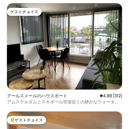
ゲストチョイス
ゲストチョイス
アールスメールのハウスボート
レビュー312件
4.88 (312)
アムステルダムとスキポール空港近くの静かなウォーター
ロフト WS11
ゲストチョイス
大好評のゲストチョイスです。