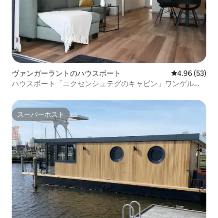
ヴァンガーラントのハウスボート
レビュー53件
4.96 (53)
ハウスボート「ニクセンシュテグのキャビン」ワンゲルミ
ール、犬同伴OK
スーパーホスト
スーパーホスト