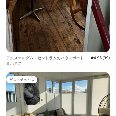
アムステルダム・セントラムのハウスボート
レビュー99件
4.96 (99)
ヨハネス
ゲストチョイス
ゲストチョイス