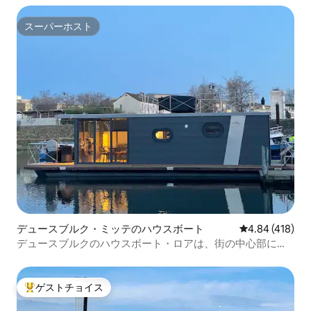
スーパーホスト
スーパーホスト
デュースブルク・ミッテのハウスボート
レビュー418件
4.84 (418)
デュースブルクのハウスボート・ロアは、街の中心部にあ
ります。
ゲストチョイス
大好評のゲストチョイスです。