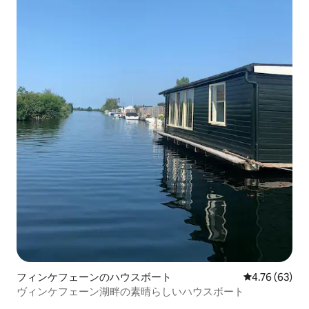
フィンケフェーンのハウスボート
レビュー63件
4.76 (63)
ヴィンケフェーン湖畔の素晴らしいハウスボート