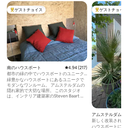
ゲストチョイス
ゲストチョイス
大好評のゲストチョイスです。
大好評のゲストチ
南のハウスボート
レビュー217件、5つ星中4.94
4.94 (217)
都市の緑の中でハウスボートのユニーク
なスタジオ
緑豊かなハウスボートにあるユニークで
モダンなワンルーム。 アムステルダムの
隠れ家的で大切な場所。 このスタジオ
は、インテリア建築家のSteven Baart （
Typography Interiority & Other Serious
Matters ）と協力してオーナーによって
設計・建設されました。 すべてがすぐに
アムステルダム・
手に入ることができます。 徒歩、自転
のハウスボート
新しく改装されたハ
車、または公共交通機関を利用して、町
Waterhouse
ハウスボートに泊