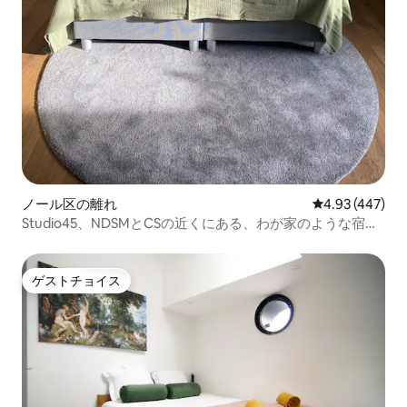
ノール区の離れ
レビュー447件
4.93 (447)
Studio45、NDSMとCSの近くにある、わが家のような宿泊
先
ゲストチョイス
ゲストチョイス