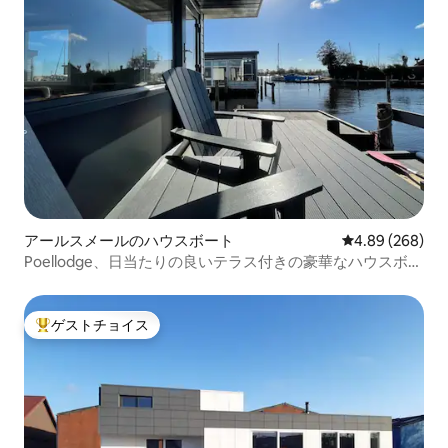
アールスメールのハウスボート
レビュー268件
4.89 (268)
Poellodge、日当たりの良いテラス付きの豪華なハウスボー
ト
ゲストチョイス
大好評のゲストチョイスです。