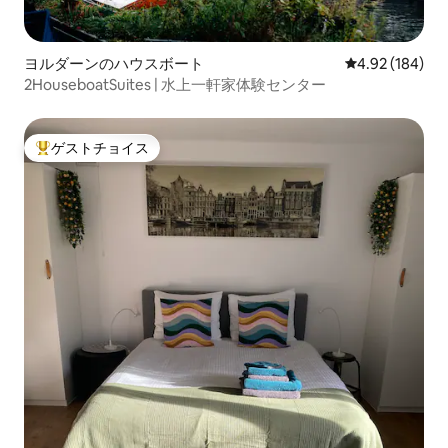
ヨルダーンのハウスボート
レビュー184件
4.92 (184)
2HouseboatSuites | 水上一軒家体験センター
ゲストチョイス
大好評のゲストチョイスです。