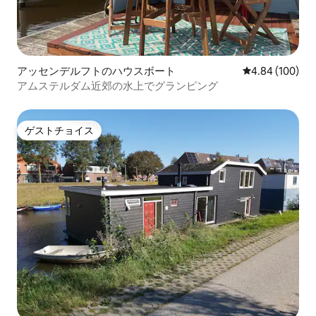
アッセンデルフトのハウスボート
レビュー100件
4.84 (100)
アムステルダム近郊の水上でグランピング
ゲストチョイス
ゲストチョイス