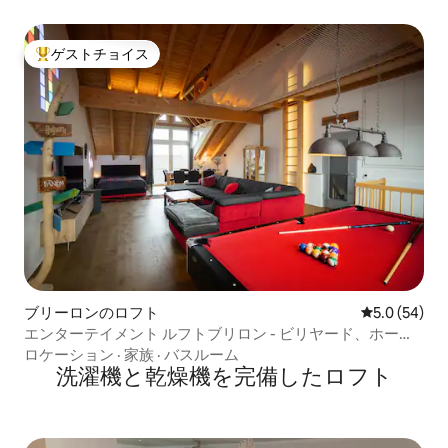
ゲストチョイス
大好評のゲストチョイスです。
ブリーロンのロフト
レビュー54
5.0 (54)
エンターテイメント ルフトブリロン - ビリヤード、ホーム
シネマなど
ロケーション
·
家族
·
バスルーム
洗濯機と乾燥機を完備したロフト