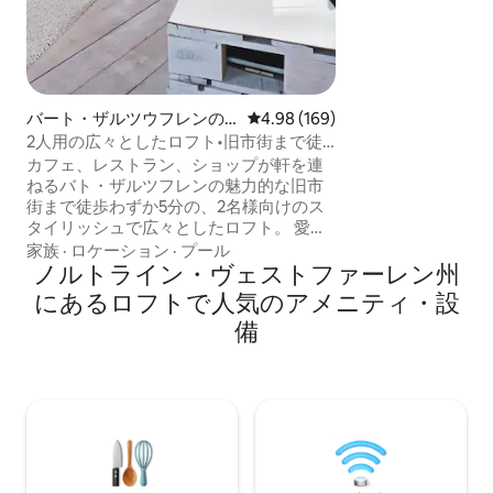
を開けることがで
をオープンエアに
す。 大きなキッ
トに適しています ワインクーラー、ガス
4本、セランフィ
います。
バート・ザルツウフレンの
レビュー169件、5つ星中4.98
4.98 (169)
ロフト
2人用の広々としたロフト•旧市街まで徒
歩5分
カフェ、レストラン、ショップが軒を連
ねるバト・ザルツフレンの魅力的な旧市
街まで徒歩わずか5分の、2名様向けのス
タイリッシュで広々としたロフト。 愛情
を込めて修復された100年の歴史を持つタ
家族
·
ロケーション
·
プール
ウンハウス内にある、この明るい最上階
ノルトライン・ヴェストファーレン州
のロフトは、個性とモダンな快適さが融
にあるロフトで人気のアメニティ・設
合した他にはない空間を提供します。2人
備
でのゆったりとした滞在に最適です。 一
般的なホテルの客室よりも広々とした空
間、おしゃれなスタイル、素敵な雰囲気
をお楽しみください。また、徒歩で簡単
にあらゆる場所を探索できます。 ゲスト
としてお迎えできるのを楽しみにしてお
ります。 どうぞよろしくお願いいたしま
す。 ラルフ・キューン