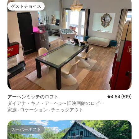
ゲストチョイス
ゲストチョイス
アーヘンミッテのロフト
レビュー519件
4.84 (519)
ダイアナ・キノ・アーヘン - 旧映画館のロビー
家族
·
ロケーション
·
チェックアウト
スーパーホスト
スーパーホスト