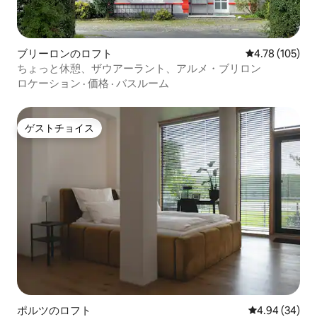
ブリーロンのロフト
レビュー105件
4.78 (105)
ちょっと休憩、ザウアーラント、アルメ・ブリロン
ロケーション
·
価格
·
バスルーム
ゲストチョイス
ゲストチョイス
ポルツのロフト
レビュー34件
4.94 (34)