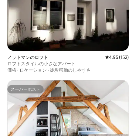
メットマンのロフト
レビュー152件
4.95 (152)
ロフトスタイルの小さなアパート
価格
·
ロケーション
·
徒歩移動のしやすさ
スーパーホスト
スーパーホスト