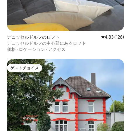
デュッセルドルフのロフト
レビュー126件
4.83 (126)
デュッセルドルフの中心部にあるロフト
価格
·
ロケーション
·
アクセス
ゲストチョイス
ゲストチョイス