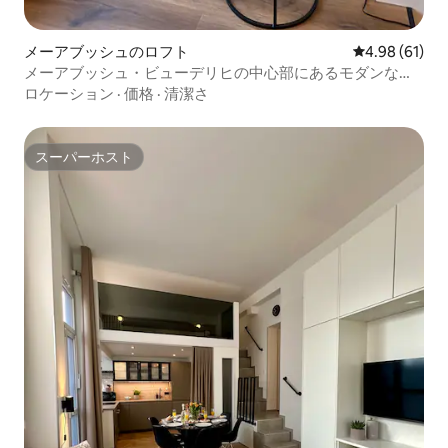
メーアブッシュのロフト
レビュー61件
4.98 (61)
メーアブッシュ・ビューデリヒの中心部にあるモダンなロ
フト
ロケーション
·
価格
·
清潔さ
スーパーホスト
スーパーホスト