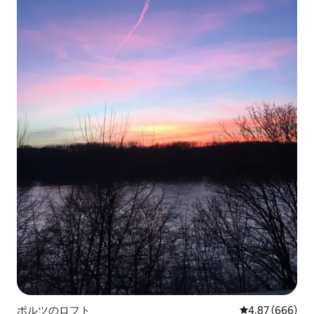
ポルツのロフト
レビュー666件
4.87 (666)