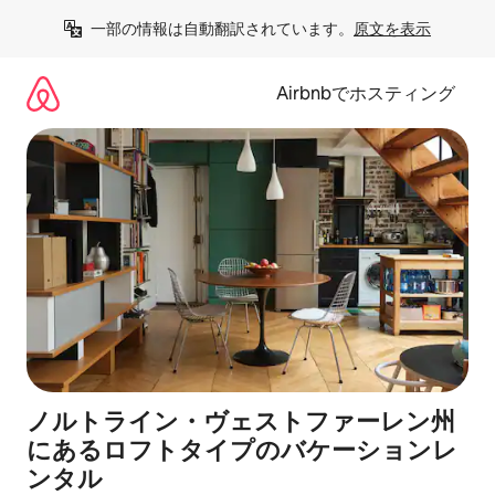
コ
一部の情報は自動翻訳されています。
原文を表示
ン
テ
ン
Airbnbでホスティング
ツ
に
ス
キ
ッ
プ
ノルトライン・ヴェストファーレン州
にあるロフトタイプのバケーションレ
ンタル