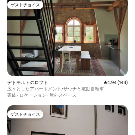
ゲストチョイス
ゲストチョイス
デトモルトのロフト
レビュー144件
4.94 (144)
広々としたアパートメント/サウナと電動自転車
家族
·
ロケーション
·
屋外スペース
ゲストチョイス
ゲストチョイス