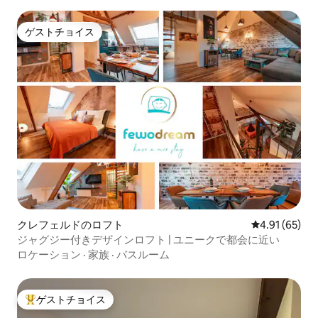
ゲストチョイス
ゲストチョイス
クレフェルドのロフト
レビュー65件
4.91 (65)
ジャグジー付きデザインロフト | ユニークで都会に近い
ロケーション
·
家族
·
バスルーム
ゲストチョイス
大好評のゲストチョイスです。