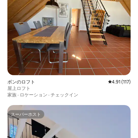
ボンのロフト
レビュー117
4.91 (117)
屋上ロフト
家族
·
ロケーション
·
チェックイン
スーパーホスト
スーパーホスト