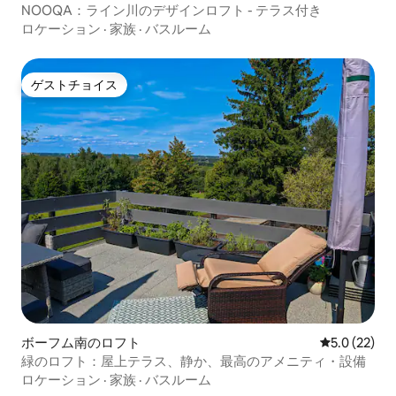
NOOQA：ライン川のデザインロフト - テラス付き
ロケーション
·
家族
·
バスルーム
ゲストチョイス
ゲストチョイス
ボーフム南のロフト
レビュー22
5.0 (22)
緑のロフト：屋上テラス、静か、最高のアメニティ・設備
ロケーション
·
家族
·
バスルーム