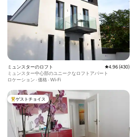
ミュンスターのロフト
レビュー430件
4.96 (430)
ミュンスター中心部のユニークなロフトアパート
ロケーション
·
価格
·
Wi-Fi
ゲストチョイス
大好評のゲストチョイスです。