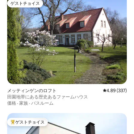
ゲストチョイス
ゲストチョイス
メッティンゲンのロフト
レビュー337件
4.89 (337)
田園地帯にある歴史あるファームハウス
価格
·
家族
·
バスルーム
ゲストチョイス
大好評のゲストチョイスです。