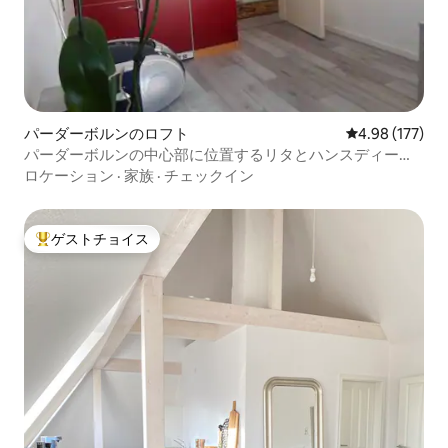
パーダーボルンのロフト
レビュー177件
4.98 (177)
パーダーボルンの中心部に位置するリタとハンスディータ
ーの家
ロケーション
·
家族
·
チェックイン
ゲストチョイス
大好評のゲストチョイスです。