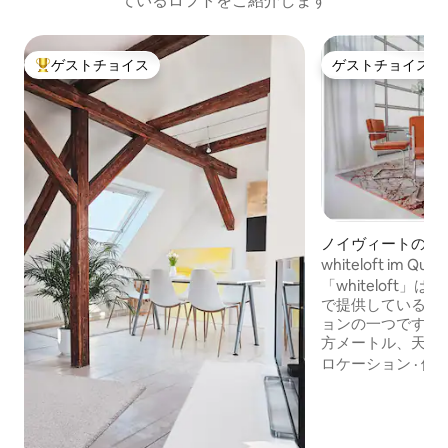
ているロフトをご紹介します
ゲストチョイス
ゲストチョイス
大好評のゲストチョイスです。
ゲストチョイス
ノイヴィートのロ
whiteloft im Q
ン
「whiteloft」は、
で提供している私
ョンの一つです。 
方メートル、天井の
す。 50％のスペースはウェルネス＆リビ
ロケーション
·
価
ング専用に設計さ
ブ、デイベッド、
ー、 本物の木製の暖炉は、あらゆる希望
を叶えます。 夏には