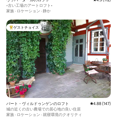
•古い工場のアートロフト•
家族
·
ロケーション
·
静か
ゲストチョイス
大好評のゲストチョイスです。
バート・ヴィルドゥンゲンのロフト
レビュー147件
4.88 (147)
城の近くの古い農場での居心地の良い住居
家族
·
ロケーション
·
就寝環境のクオリティ