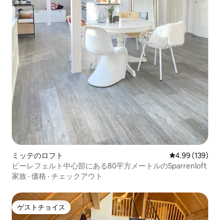
ミッテのロフト
レビュー139件
4.99 (139)
ビーレフェルト中心部にある80平方メートルのSparrenloft
家族
·
価格
·
チェックアウト
ゲストチョイス
ゲストチョイス