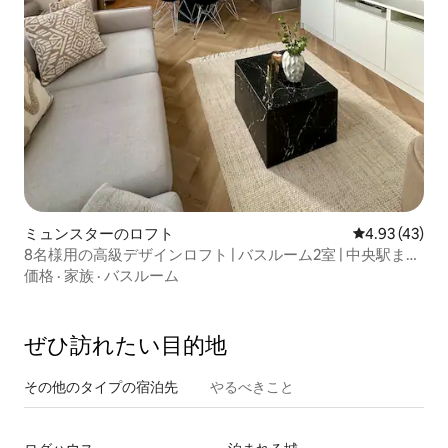
ミュンスターのロフト
レビュー43件
4.93 (43)
8名様用の高級デザインロフト | バスルーム2室 | 中央駅まで
2分
価格
·
家族
·
バスルーム
ぜひ訪⁠れ⁠た⁠い目⁠的⁠地
その他のタ⁠イ⁠プ⁠の宿⁠泊⁠先
やるべきこと