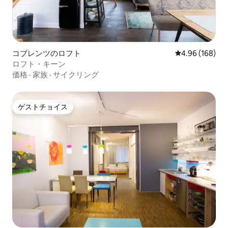
コブレンツのロフト
レビュー168件
4.96 (168)
ロフト・キーン
価格
·
家族
·
サイクリング
ゲストチョイス
ゲストチョイス