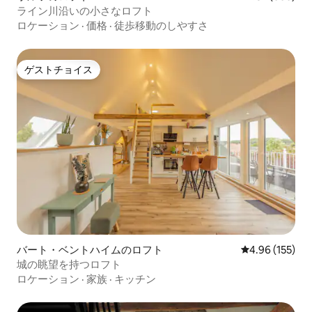
ライン川沿いの小さなロフト
ロケーション
·
価格
·
徒歩移動のしやすさ
ゲストチョイス
ゲストチョイス
バート・ベントハイムのロフト
レビュー155件
4.96 (155)
城の眺望を持つロフト
ロケーション
·
家族
·
キッチン