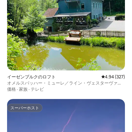
イーゼンブルクのロフト
レビュー327件
4.94 (327)
オメルスバッハー・ミューレ／ライン・ヴェスターヴァル
ト自然公園
価格
·
家族
·
テレビ
スーパーホスト
スーパーホスト