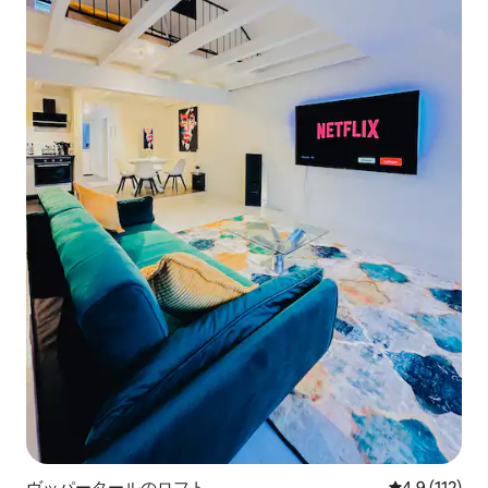
ヴッパータールのロフト
レビュー112
4.9 (112)