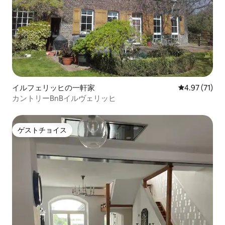
イルフェリッヒの一軒家
レビュー71件
4.97 (71)
カントリーBnBイルヴェリッヒ
ゲストチョイス
ゲストチョイス