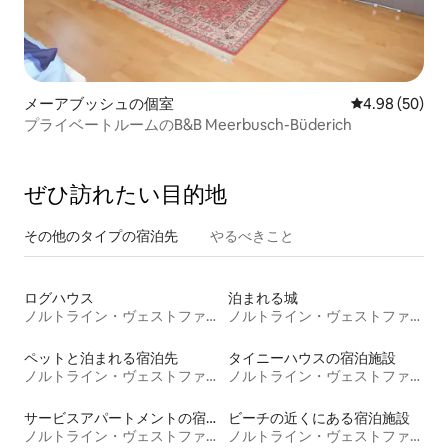
メーアブッシュの個室
レビュー50件
4.98 (50)
プライベートルームのB&B Meerbusch-Büderich
ぜひ訪⁠れ⁠た⁠い目⁠的⁠地
その他のタ⁠イ⁠プ⁠の宿⁠泊⁠先
やるべきこと
ログハウス
泊まれる城
ノルトライン・ヴェストファーレン州
ノルトライン・ヴェストファーレン州
ペットと泊まれる宿泊先
タイニーハウスの宿泊施設
ノルトライン・ヴェストファーレン州
ノルトライン・ヴェストファーレン州
サービスアパートメントの宿泊施設
ビーチの近くにある宿泊施設
ノルトライン・ヴェストファーレン州
ノルトライン・ヴェストファーレン州