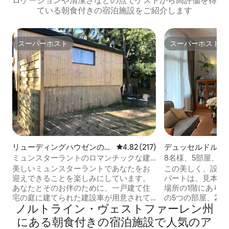
ロケーションや清潔さなどの点でゲストから高評価を得
ている朝食付きの宿泊施設をご紹介します
スーパーホスト
スーパーホスト
スーパーホスト
スーパーホスト
リューディングハウゼンのキ
レビュー217件、5つ星中4.82
4.82 (217)
デュッセルドルフ
ャンピングカー・RV
ン・アパート
ミュンスターラントのロマンチックな建
8名様、5部屋、
設トレーラー
ック・アパートの
美しいミュンスターラントであなたをお
この美しく、設備
迎えできることを楽しみにしています。
パートは、見本市
あなたとそのお伴のために、一戸建て住
場所の1階にありま
宅の庭に建てられた建設車が用意されて
の5つの部屋、2
ノルトライン・ヴェストファーレン州
います。ここはとても静かです。ここで
居心地の良い冬の
は自然の音だけが聞こえます。それで
ことができます。2
にある朝食付きの宿泊施設で人気のア
も、リューディングハウゼンの中心街ま
ームが完全に改装