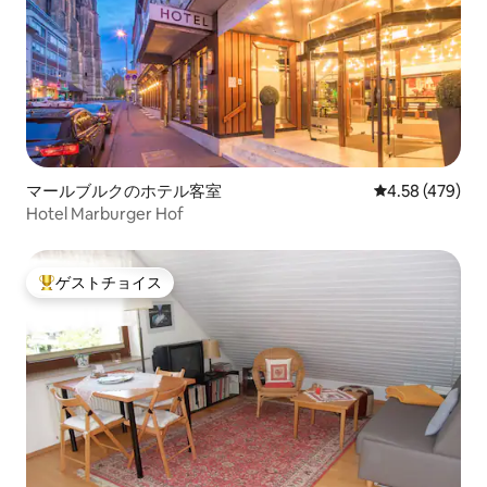
マールブルクのホテル客室
レビュー479件
4.58 (479)
Hotel Marburger Hof
ゲストチョイス
大好評のゲストチョイスです。