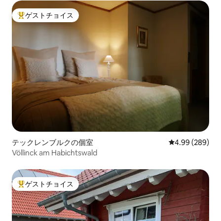
ゲストチョイス
大好評のゲストチョイスです。
テックレンブルクの個室
レビュー289件
4.99 (289)
Völlinck am Habichtswald
ゲストチョイス
大好評のゲストチョイスです。