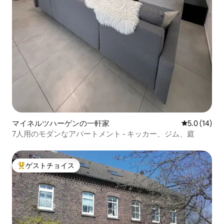
マイネルツハーゲンの一軒家
レビュー14
5.0 (14)
7人用のモダンなアパートメント - キッカー、ジム、庭
ゲストチョイス
大好評のゲストチョイスです。