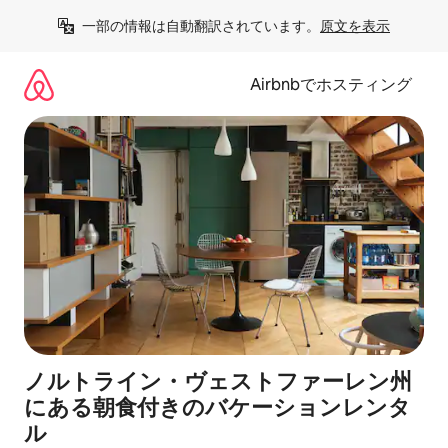
コ
一部の情報は自動翻訳されています。
原文を表示
ン
テ
ン
Airbnbでホスティング
ツ
に
ス
キ
ッ
プ
ノルトライン・ヴェストファーレン州
にある朝食付きのバケーションレンタ
ル