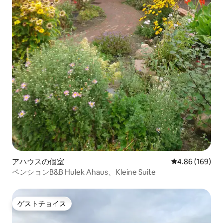
アハウスの個室
レビュー169件
4.86 (169)
ペンションB&B Hulek Ahaus、Kleine Suite
ゲストチョイス
ゲストチョイス