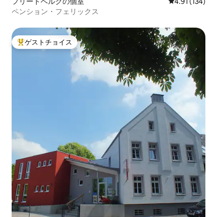
フリートベルクの個室
レビュー134件
4.91 (134)
ペンション・フェリックス
ゲストチョイス
大好評のゲストチョイスです。