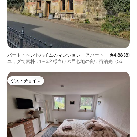
バート・ベントハイムのマンション・アパート
レビュー8件
4.88 (8)
ユリグで素朴：1～3名様向けの居心地の良い宿泊先（56
㎡）
ゲストチョイス
ゲストチョイス