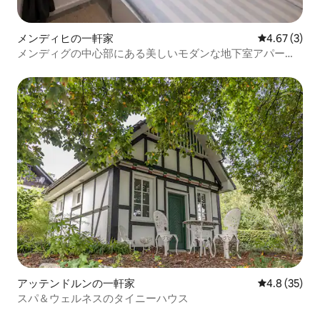
メンディヒの一軒家
レビュー3件
4.67 (3)
メンディグの中心部にある美しいモダンな地下室アパート
メント
アッテンドルンの一軒家
レビュー35
4.8 (35)
スパ＆ウェルネスのタイニーハウス