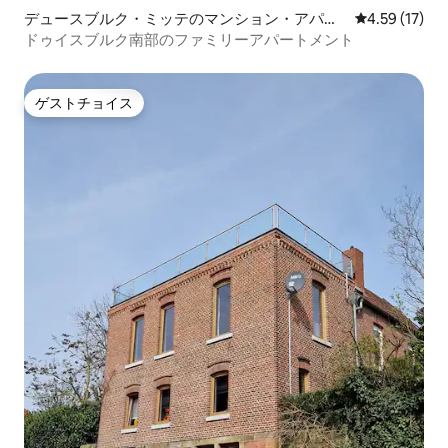
デュースブルク・ミッテのマンション・アパー
レビュー17件
4.59 (17)
ト
ドゥイスブルク南部のファミリーアパートメント
ゲストチョイス
ゲストチョイス