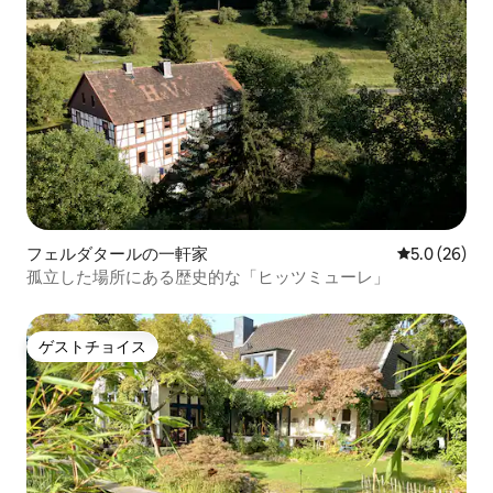
フェルダタールの一軒家
レビュー26
5.0 (26)
孤立した場所にある歴史的な「ヒッツミューレ」
ゲストチョイス
ゲストチョイス