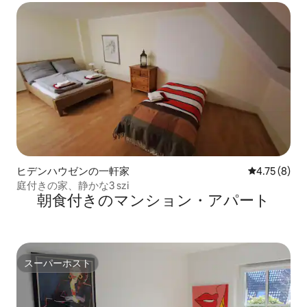
ヒデンハウゼンの一軒家
レビュー8件
4.75 (8)
庭付きの家、静かな3 szi
朝食付きのマンション・アパート
スーパーホスト
スーパーホスト