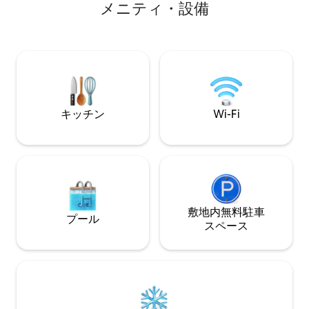
メニティ・設備
では1キロという距離です。ベーカリー、
ルームには、広々
Lidl、マクドナルドが400メートル先にあ
ンと暖炉がありま
ります。市内への短い旅行のための自転
タッコが施されて
車は無料でお借りいただけます。エキサ
は可能です。 ご到着時に、1人1泊3ユーロ
イティングな旅行先はすぐそこまで来て
の税金がかかりま
います。
キッチン
Wi-Fi
敷地内無料駐⁠車
プール
ス⁠ペ⁠ー⁠ス