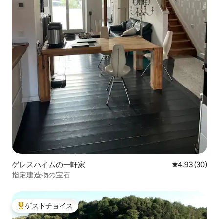
ゲレスハイムの一軒家
レビュー30件
4.93 (30)
指定建造物の宝石
ゲストチョイス
大好評のゲストチョイスです。