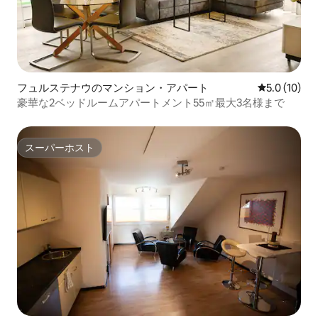
フュルステナウのマンション・アパート
レビュー10
5.0 (10)
豪華な2ベッドルームアパートメント55㎡最大3名様まで
スーパーホスト
スーパーホスト