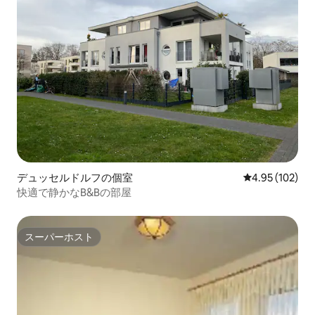
デュッセルドルフの個室
レビュー102件
4.95 (102)
快適で静かなB&Bの部屋
スーパーホスト
スーパーホスト