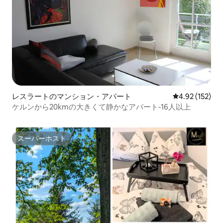
レスラートのマンション・アパート
レビュー152件
4.92 (152)
ケルンから20kmの大きくて静かなアパート-16人以上
スーパーホスト
スーパーホスト