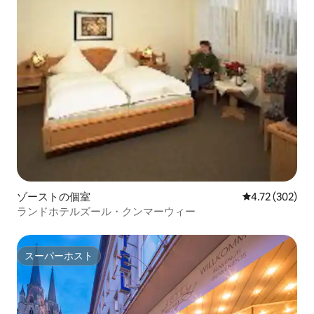
ゾーストの個室
レビュー302件
4.72 (302)
ランドホテルズール・クンマーウィー
スーパーホスト
スーパーホスト