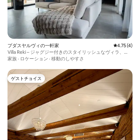
プダスヤルヴィの一軒家
レビュー4件
4.75 (4)
Villa Reki – ジャグジー付きのスタイリッシュなヴィラ、
Syöte
家族
·
ロケーション
·
移動のしやすさ
ゲストチョイス
ゲストチョイス