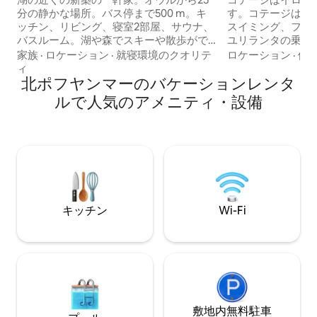
分の静かな場所。バス停まで500 m。キ
す。コテージは1〜3人
ッチン、リビング、寝室2部屋、サウナ、
スイミング、フィ
バスルーム。湖や森でスキーや散歩がで
ユリランタの乗馬
きます。最大4名まで。ジャグジーの利用
街地まで11キロ。
家族
·
ロケーション
·
就寝環境のクオリテ
ロケーション
·
価
は1日あたり50ユーロ追加（-20℃までの
立した薪ストーブ
ィ
利用に制限あり）。最低宿泊日数は2日間
北ポフヤンマーのバケーションレンタ
す。コテージには
です。オウルまたはキイミンキからの送
と寝具があります
ルで人気のアメニティ・設備
迎が可能です。 クロスカントリースキー
います。リネンは追
用のスキー板とスノーシューズを4セット
トは契約に応じて1
無料でご利用いただけます。ハスキーの
屋外ジャグジーは1
そり、オーロラ狩り、その他の冬のアク
用いただけます。 借主は最終清掃を行う
ティビティを手配することができます。
必要があります。
Ei juhlia, max 4 vierasta. オウルまで25分
場合は、80ユー
ロヴァニエミ2.5時間
キッチン
Wi-Fi
敷地内無料駐⁠車