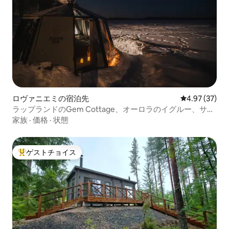
ロヴァニエミの宿泊先
レビュー37件
4.97 (37)
ラップランドのGem Cottage、オーロラのイグルー、サウ
ナ
家族
·
価格
·
状態
ゲストチョイス
大好評のゲストチョイスです。