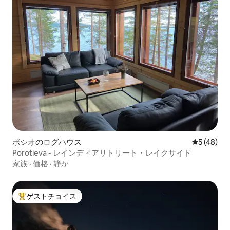
ポシオのログハウス
レビュー4
5 (48)
Porotieva - レインディアリトリート・レイクサイド
家族
·
価格
·
静か
ゲストチョイス
大好評のゲストチョイスです。