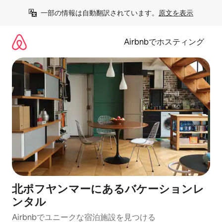
コ
一部の情報は自動翻訳されています。
原文を表示
ン
テ
ン
Airbnbでホスティング
ツ
に
ス
キ
ッ
プ
北ポフヤンマーにあるバケーションレ
ンタル
Airbnbでユニークな宿泊施設を見つける