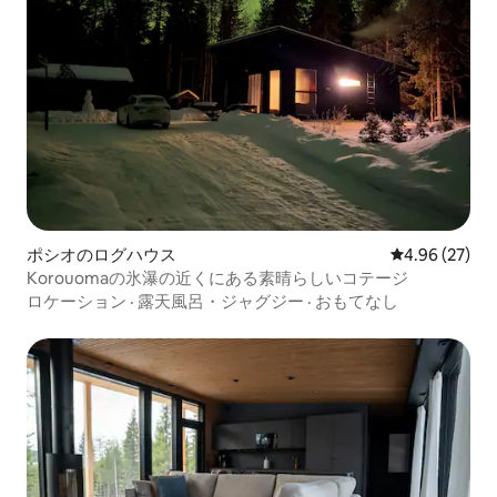
ポシオのログハウス
レビュー27件
4.96 (27)
Korouomaの氷瀑の近くにある素晴らしいコテージ
ロケーション
·
露天風呂・ジャグジー
·
おもてなし