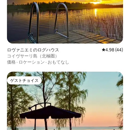
ロヴァニエミのログハウス
レビュー44件
4.98 (44)
コイヴサーリ島（北極圏）
価格
·
ロケーション
·
おもてなし
ゲストチョイス
ゲストチョイス