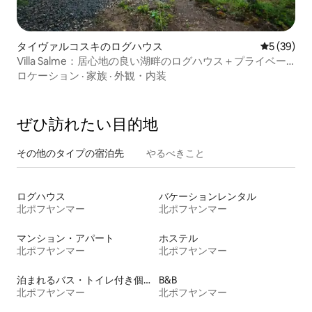
タイヴァルコスキのログハウス
レビュー3
5 (39)
Villa Salme：居心地の良い湖畔のログハウス＋プライベー
トビーチ
ロケーション
·
家族
·
外観・内装
ぜひ訪⁠れ⁠た⁠い目⁠的⁠地
その他のタ⁠イ⁠プ⁠の宿⁠泊⁠先
やるべきこと
ログハウス
バケーションレンタル
北ポフヤンマー
北ポフヤンマー
マンション・アパート
ホステル
北ポフヤンマー
北ポフヤンマー
泊まれるバス・トイレ付き個室
B&B
北ポフヤンマー
北ポフヤンマー