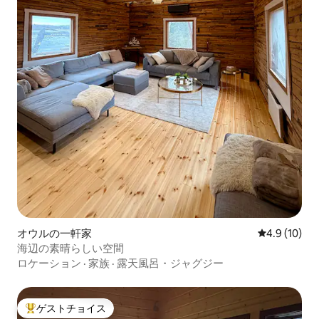
オウルの一軒家
レビュー10
4.9 (10)
海辺の素晴らしい空間
ロケーション
·
家族
·
露天風呂・ジャグジー
ゲストチョイス
大好評のゲストチョイスです。