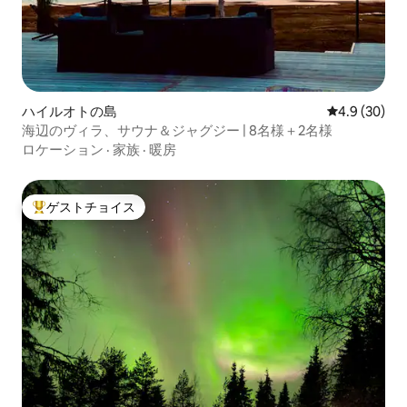
ハイルオトの島
レビュー30
4.9 (30)
海辺のヴィラ、サウナ＆ジャグジー | 8名様＋2名様
ロケーション
·
家族
·
暖房
ゲストチョイス
大好評のゲストチョイスです。