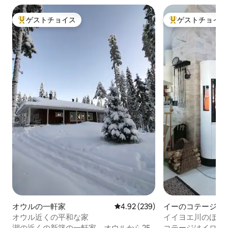
ゲストチョイス
ゲストチョイス
大好評のゲストチョイスです。
大好評のゲストチ
オウルの一軒家
レビュー239件、5つ星中4.92
4.92 (239)
イーのコテージ
オウル近くの平和な家
イイヨエ川のほと
ジ
湖の近くの新築の一軒家。オウルから25
コテージはイロヨ