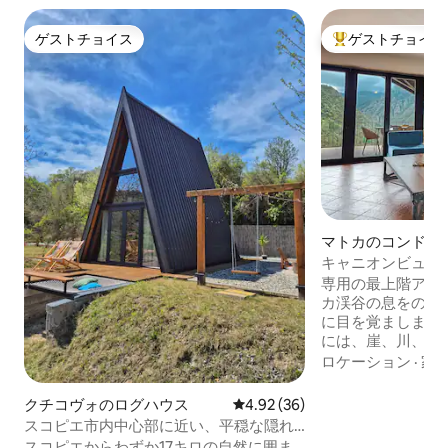
ゲストチョイス
ゲストチョイス
ゲストチョイス
大好評のゲストチ
マトカのコンドミ
キャニオンビューロ
上階のアパートメ
専用の最上階アパ
カ渓谷の息をのむ
に目を覚ましまし
には、崖、川、森
ャニオン・ビュー
ロケーション
·
家
ークの森の中にあ
パートメントでは
クチコヴォのログハウス
レビュー36件、5つ星中4.92
4.92 (36)
ド2台の寝室2室
スコピエ市内中心部に近い、平穏な隠れ
したリビングルー
家
スコピエからわずか17キロの自然に囲ま