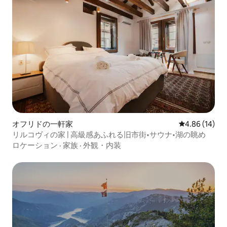
オフリドの一軒家
レビュー14件
4.86 (14)
リルコヴィの家 | 高級感あふれる旧市街•サウナ•湖の眺め
ロケーション
·
家族
·
外観・内装