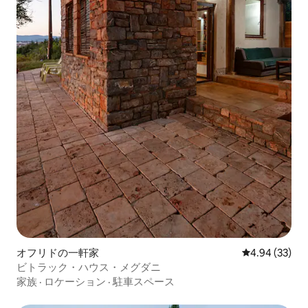
オフリドの一軒家
レビュー33件
4.94 (33)
ビトラック・ハウス・メグダニ
家族
·
ロケーション
·
駐車スペース