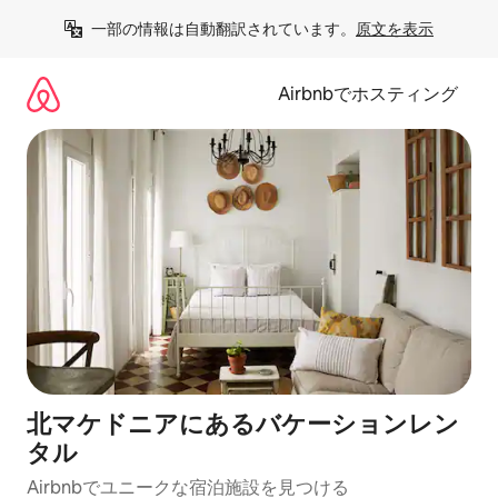
コ
一部の情報は自動翻訳されています。
原文を表示
ン
テ
ン
Airbnbでホスティング
ツ
に
ス
キ
ッ
プ
北マケドニアにあるバケーションレン
タル
Airbnbでユニークな宿泊施設を見つける