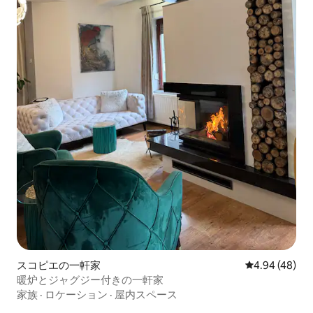
スコピエの一軒家
レビュー48件
4.94 (48)
暖炉とジャグジー付きの一軒家
家族
·
ロケーション
·
屋内スペース