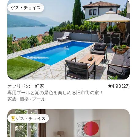
ゲストチョイス
ゲストチョイス
オフリドの一軒家
レビュー27件
4.93 (27)
専用プールと湖の景色を楽しめる旧市街の家！
家族
·
価格
·
プール
ゲストチョイス
大好評のゲストチョイスです。