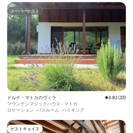
スーパーホスト
スーパーホスト
ドルナ・マトカのヴィラ
レビュー33件
4.82 (33)
マウンテンマジックハウス - マトカ
ロケーション
·
バスルーム
·
ハイキング
ゲストチョイス
ゲストチョイス