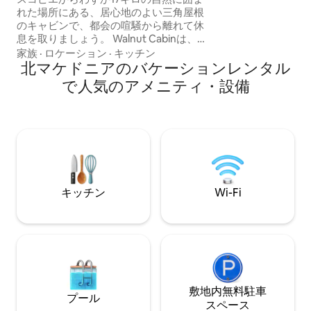
っくり楽しめるバ
れた場所にある、居心地のよい三角屋根
全体を貸切でご利用
のキャビンで、都会の喧騒から離れて休
ジから徒歩ですぐ
息を取りましょう。 Walnut Cabinは、ク
要なアトラクショ
チコボ村の緑に囲まれた静かな隠れ家で
家族
·
ロケーション
·
キッチン
遊覧、カヤック、
す。街の喧騒から離れて、ゆっくり過ご
北マケドニアのバケーションレンタル
す！
せる、シンプルな宿泊施設です。 朝は穏
で人気のアメニティ・設備
やかで、テラスでは柔らかな光が差し込
み、コーヒーを楽しめます。夜になる
と、ファイヤーピットのそばに座った
り、星空を眺めたりできます。 大切なの
は、たくさんのことをすることではな
く、休息を取り、呼吸し、再び自然との
距離が近いことを感じることです。
キッチン
Wi-Fi
敷地内無料駐⁠車
プール
ス⁠ペ⁠ー⁠ス