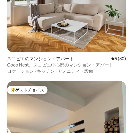
スコピエのマンション・アパート
レビュー3
5 (30)
Coco Nest、スコピエ中心部のマンション・アパート
ロケーション
·
キッチン
·
アメニティ・設備
ゲストチョイス
大好評のゲストチョイスです。