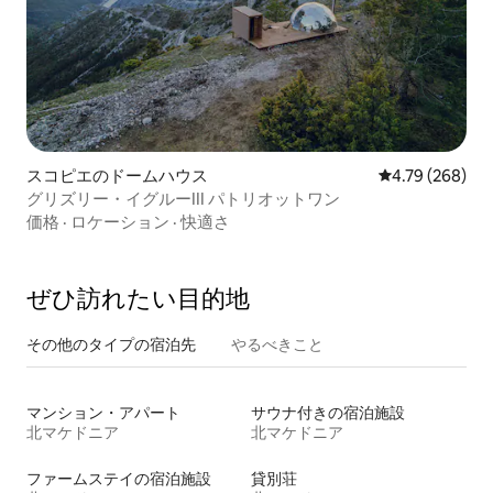
スコピエのドームハウス
レビュー268件
4.79 (268)
グリズリー・イグルーIII パトリオットワン
価格
·
ロケーション
·
快適さ
ぜひ訪⁠れ⁠た⁠い目⁠的⁠地
その他のタ⁠イ⁠プ⁠の宿⁠泊⁠先
やるべきこと
マンション・アパート
サウナ付きの宿泊施設
北マケドニア
北マケドニア
ファームステイの宿泊施設
貸別荘