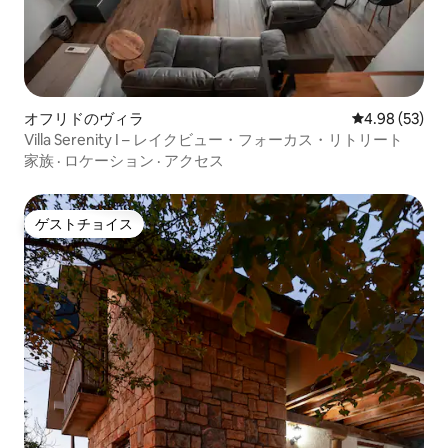
オフリドのヴィラ
レビュー53件
4.98 (53)
Villa Serenity I – レイクビュー・フォーカス・リトリート
家族
·
ロケーション
·
アクセス
ゲストチョイス
ゲストチョイス