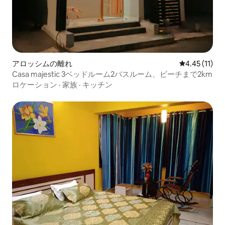
アロッシムの離れ
レビュー11件
4.45 (11)
Casa majestic 3ベッドルーム2バスルーム、ビーチまで2km
ロケーション
·
家族
·
キッチン