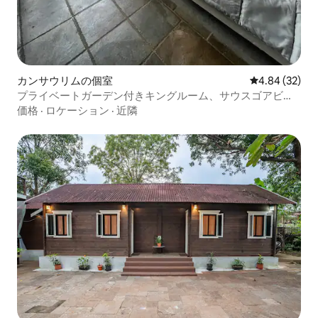
カンサウリムの個室
レビュー32件
4.84 (32)
プライベートガーデン付きキングルーム、サウスゴアビー
チまで10分
価格
·
ロケーション
·
近隣