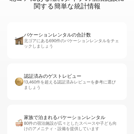
関⁠す⁠る簡⁠単⁠な統⁠計⁠情⁠報
バケーションレ⁠ン⁠タ⁠ル⁠の合⁠計⁠数
北ゴアにある690件のバケーションレンタルをチェ
ックしましょう
認証済みのゲ⁠ス⁠ト⁠レ⁠ビ⁠ュ⁠ー
13,460件を超える認証済みレビューを参考に選び
ましょう
家族で泊まれるバ⁠ケ⁠ー⁠シ⁠ョ⁠ンレ⁠ン⁠タ⁠ル
80件の宿泊施設が広々としたスペースや子ども向
けのアメニティ・設備を提供しています