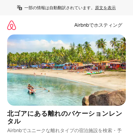
コ
一部の情報は自動翻訳されています。
原文を表示
ン
テ
ン
Airbnbでホスティング
ツ
に
ス
キ
ッ
プ
北ゴアにある離れのバケーションレン
タル
Airbnbでユニークな離れタイプの宿泊施設を検索・予