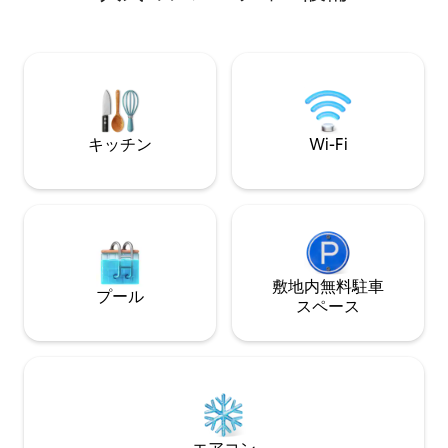
さと便利さの組み
ただけるでしょう。 お部屋は、心地
雰囲気、自然光、
必要なものがすべ
旅の方、カップル
最適です。
キッチン
Wi-Fi
敷地内無料駐⁠車
プール
ス⁠ペ⁠ー⁠ス