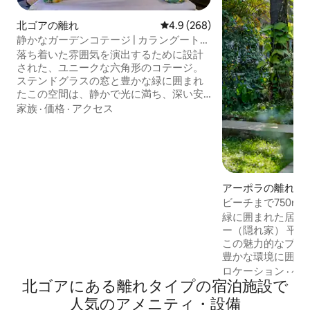
北ゴアの離れ
レビュー268件、5つ星中4.9
4.9 (268)
静かなガーデンコテージ | カラングート近
く l バガビーチ
落ち着いた雰囲気を演出するために設計
された、ユニークな六角形のコテージ。
ステンドグラスの窓と豊かな緑に囲まれ
たこの空間は、静かで光に満ち、深い安
らぎを感じさせ、瞬時に心が落ち着きま
家族
·
価格
·
アクセス
す。 外に出ると、カラングートの活気あ
ふれる街並みまでわずか数分です。中に
戻ると、すべてがゆっくりと流れます。
エネルギーを充電したり、静かに仕事を
したり、あるいは単にゴアのよりマイン
ドフルな側面を楽しみたいゲストに最適
アーポラの離れ
です。 オープンガーデンキッチンには、
ビーチまで750m
鳥の声や竹林の音を聞きながら簡単な料
部屋／隠れ家バー
緑に囲まれた居心
理を作れるように、必要な設備がすべて
ー（隠れ家） 平和な隠れ家へようこそ！
揃っています。
この魅力的なプラ
豊かな環境に囲ま
ずか数歩の場所で
ロケーション
·
ペ
北ゴアにある離れタイプの宿泊施設で
供しています。リ
こにいらっしゃる
人気のアメニティ・設備
めにここにいらっ