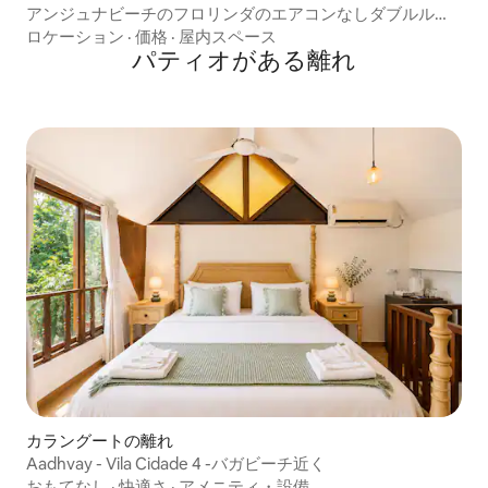
アンジュナビーチのフロリンダのエアコンなしダブルルー
ム（3）
ロケーション
·
価格
·
屋内スペース
パティオがある離れ
カラングートの離れ
Aadhvay - Vila Cidade 4 -バガビーチ近く
おもてなし
·
快適さ
·
アメニティ・設備