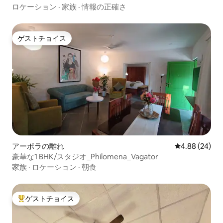
ロケーション
·
家族
·
情報の正確さ
ゲストチョイス
ゲストチョイス
アーポラの離れ
レビュー24件
4.88 (24)
豪華な1 BHK/スタジオ_Philomena_Vagator
家族
·
ロケーション
·
朝食
ゲストチョイス
大好評のゲストチョイスです。