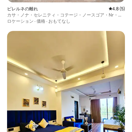
ピレルネの離れ
レビュー5
4.8 (5)
カサ・ノナ・セレニティ・コテージ・ノースゴア・Nr・カ
ンドリム
ロケーション
·
価格
·
おもてなし