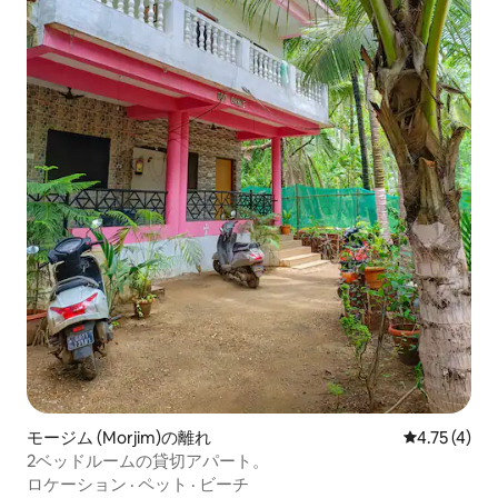
モージム (Morjim)の離れ
レビュー4件
4.75 (4)
2ベッドルームの貸切アパート。
ロケーション
·
ペット
·
ビーチ