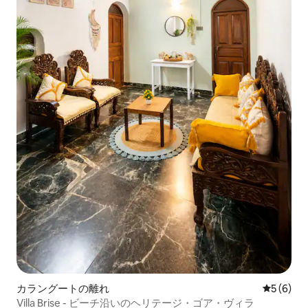
カラングートの離れ
レビュー
5 (6)
Villa Brise - ビーチ沿いのヘリテージ・ゴア・ヴィラ