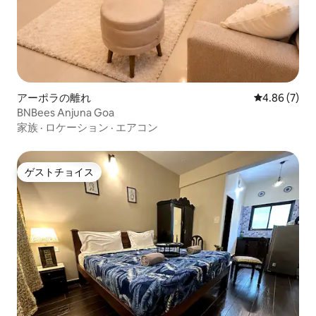
アーポラの離れ
レビュー7件
4.86 (7)
BNBees Anjuna Goa
家族
·
ロケーション
·
エアコン
ゲストチョイス
ゲストチョイス