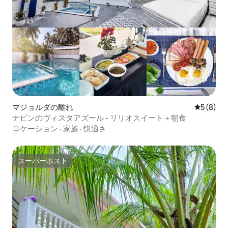
マジョルダの離れ
レビュー
5 (8)
ナビンのヴィスタアズール - リリオスイート＋朝食
ロケーション
·
家族
·
快適さ
スーパーホスト
スーパーホスト