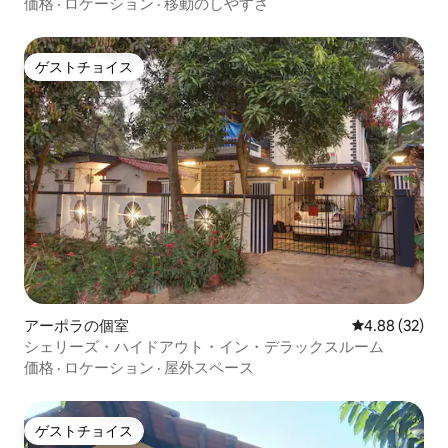
ワンルーム）
価格
·
ロケーション
·
移動のしやすさ
ゲストチョイス
ゲストチョイス
アーポラの個室
レビュー32件
4.88 (32)
シェリーズ・ハイドアウト・イン・デラックスルーム
価格
·
ロケーション
·
屋外スペース
ゲストチョイス
ゲストチョイス