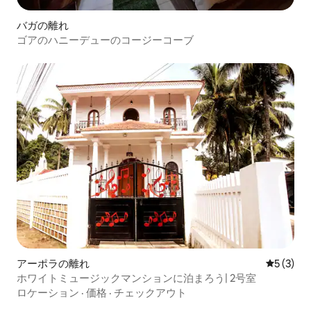
バガの離れ
ゴアのハニーデューのコージーコーブ
アーポラの離れ
レビュー
5 (3)
ホワイトミュージックマンションに泊まろう| 2号室
ロケーション
·
価格
·
チェックアウト