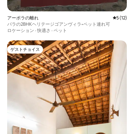
アーポラの離れ
レビュー1
5 (12)
パラの2BHKヘリテージゴアンヴィラ•ペット連れ可
ロケーション
·
快適さ
·
ペット
ゲストチョイス
ゲストチョイス