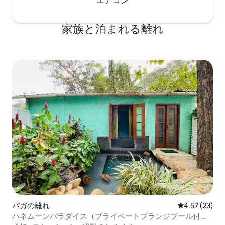
エアコン
家族と泊まれる離れ
バガの離れ
レビュー23件
4.57 (23)
ハネムーンパラダイス（プライベートプランジプール付き