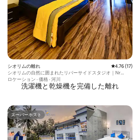
シオリムの離れ
レビュー17件
4.76 (17)
シオリムの自然に囲まれたリバーサイドスタジオ｜Nr
Thalassa
ロケーション
·
価格
·
河川
洗濯機と乾燥機を完備した離れ
スーパーホスト
スーパーホスト