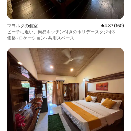
マヨルダの個室
レビュー160件
4.87 (160)
ビーチに近い、簡易キッチン付きのホリデースタジオ3
価格
·
ロケーション
·
共用スペース