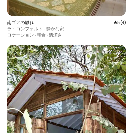
南ゴアの離れ
レビュー
5 (4)
ラ・コンフォルト - 静かな家
ロケーション
·
朝食
·
清潔さ