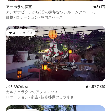
アーポラの個室
レビュー1
5 (17)
アンザナビーチから3分の素敵なワンルームアパート。
価格
·
ロケーション
·
屋内スペース
ゲストチョイス
ゲストチョイス
パナジの個室
レビュー136件
4.87 (136)
カルチェラタンのアフォンソス
ロケーション
·
家族
·
徒歩移動のしやすさ