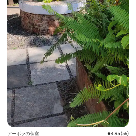
アーポラの個室
レビュー55件
4.95 (55)