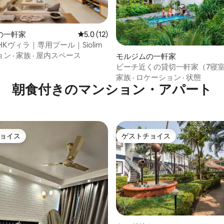
中4.9つ星の平均評価
の一軒家
レビュー12件、5つ星中5.0つ星の平均評価
5.0 (12)
HKヴィラ｜専用プール｜Siolim
ョン
·
家族
·
屋内スペース
モルジムの一軒家
ビーチ近くの貸切一軒家（7寝
家族
·
ロケーション
·
状態
朝食付きのマンション・アパート
ョイス
ゲストチョイス
ョイス
ゲストチョイス