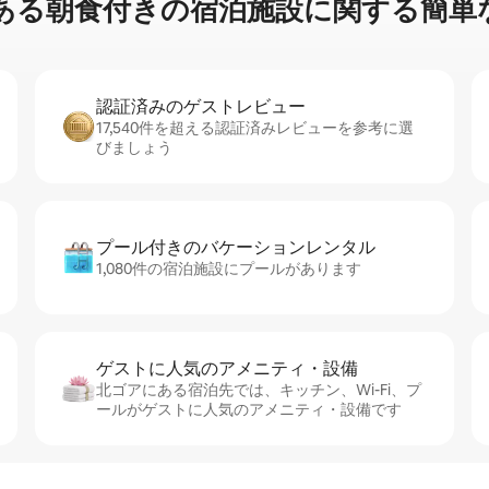
る朝⁠食⁠付⁠き⁠の宿⁠泊⁠施⁠設⁠に関⁠す⁠る簡⁠単⁠
認証済みのゲ⁠ス⁠ト⁠レ⁠ビ⁠ュ⁠ー
17,540件を超える認証済みレビューを参考に選
びましょう
プール付きのバ⁠ケ⁠ー⁠シ⁠ョ⁠ンレ⁠ン⁠タ⁠ル
1,080件の宿泊施設にプールがあります
ゲストに人⁠気⁠のア⁠メ⁠ニ⁠テ⁠ィ・設⁠備
北ゴアにある宿泊先では、キッチン、Wi-Fi、プ
ールがゲストに人気のアメニティ・設備です