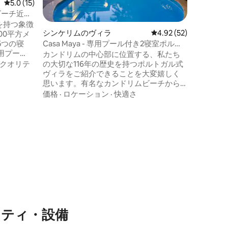
レビュー15件、5つ星中5.0つ星の平均評価
5.0 (15)
温かさを
ビーチ近く
ラックス
自分でお
を持つ象徴
シンケリムのヴィラ
レビュー52件、5つ星
4.92 (52)
ご用意さ
00平方メ
ジャグジ
5つの寝
Casa Maya - 専用プール付き2寝室ポルト
みRs10
用プー
ガル風ヴィラ
カンドリムの中心部に位置する、私たち
す。
ングアネ
クオリテ
の大切な116年の歴史を持つポルトガル式
の中庭が
ヴィラをご紹介できることを大変嬉しく
エリアを
思います。有名なカンドリムビーチから
お祝いや
わずか350メートルの場所に位置するこの
価格
·
ロケーション
·
快適さ
クのポル
2ベッドルームのヴィラは、文化、伝統、
オリジナ
贅沢、静寂の適切な調和を求めるゲスト
とさせ、
に最適です。本格的なポルトガルの家と
ダンな雰
しての歴史がありながら、モダンな快適
さがすべて手の届くところに揃っていま
す。このヴィラは愛情を込めて維持され
ており、中に入った瞬間に温かさと魅力
に包まれるでしょう。
ニティ・設備