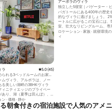
アーポラのヴィラ
独立した5寝室｜バゲーター・
｜50メートルのプール
バガトールにある400年の歴史
中4.89つ星の平均評価
的なヴィラに逃げましょう。 21
ートルに広がるこの宝石には、
室、壮大なリビングルーム、専
ル、サンベッドカバナ、ダイニ
ロケーション
·
家族
·
就寝環境の
ックス、そして素晴らしい中央
ィ
あります。 バーとバーベキュー
備えた30フィートのプールは、
集まりに最適です。 アンティー
トガル製家具、シャンデリア、
ルのタイルが過去の時代を彷彿
青い壁や快適なベッドなどのモ
囲気が豪華さを演出します。
ィラ
レビュー45件、5つ星中5.0つ星の平均評価
5.0 (45)
められる3ベッドルームのお家｜
ル
ャムヴィラ、アルポラは、ノー
ある美しい湖畔の3BHKヴィラ
フィニティエッジのプライベー
があり、湖（夏季は田んぼ）、
眺めることができます。 バガ
ョン
·
価格
·
静か
る朝食付きの宿泊施設で人気のアメ
、アンジュナとカラングートまで