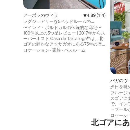
アーポラのヴィラ
レビュー114件、5つ星
4.89 (114)
ラグジュアリーな5ベッドルームの
Heritage Villa｜プライベートプール｜ア
〜インド・ポルトガルの伝統的な邸宅〜
ッサガオ
100件以上の5つ星レビュー | 2017年からス
ーパーホスト Casa de Tartaruga™は、北
ゴアの静かなアッサガオにある75年の歴
史を持つインド・ポルトガル様式の邸宅
ロケーション
·
家族
·
バスルーム
です。丁寧に修復されたヴィラは、古き
良き時代の魅力、緑豊かな熱帯庭園、現
代的な快適さを保っています。ビーチや
高級レストランのすぐそばでありなが
ら、プライベートな空間に佇むこの宿泊
バガのヴ
先は、家族連れ、親密なお祝い、洗練さ
夕日を眺
れた滞在に最適です。 ゴアの昔ながらの
専用プー
ブルージ
おもてなし、広いオープンスペース、プ
スゴアに
ライバシーを提供する広大なプライベー
で、イン
トエステート。
トプール
森、夕日を
ロケーシ
北ゴアにあ
まで5分
10分 スタイリッシュなインテリア、設備