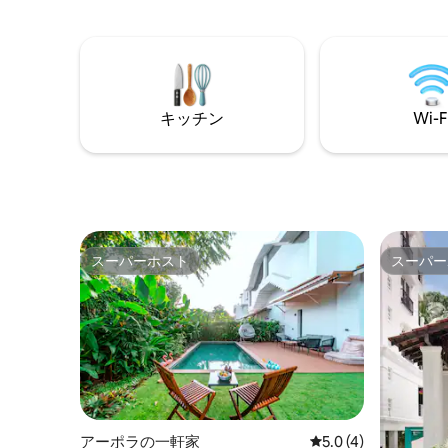
の整った
間365
分の駐車
てを備え
ナイトラ
所にあります。 ご家族
キッチン
Wi-F
用に最適で
のグルー
スーパーホスト
スーパー
スーパーホスト
スーパー
アーポラの一軒家
レビュー4件、5つ星
5.0 (4)