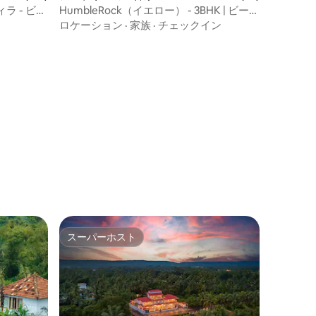
 - ビー
HumbleRock（イエロー） - 3BHK | ビーチ
まで700m l 朝食
ロケーション
·
家族
·
チェックイン
スーパーホスト
スーパーホスト