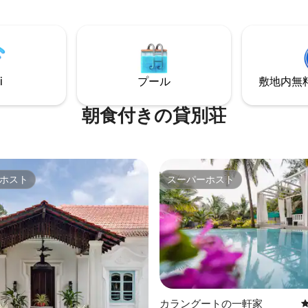
キッチン、常駐の世話人、24時
日発電機の電源バックアップ、2台
スペース、静けさ。これらすべ
、ゴアの人気ビーチ、カフェ、
イフ、アトラクションに近い場
やご友人とのご利
i
プール
敷地内無料駐
す。5人、6人、7人、8人、9人
プに最適です。
朝食付きの貸別荘
ホスト
スーパーホスト
ホスト
スーパーホスト
中5.0つ星の平均評価
カラングートの一軒家