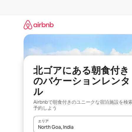
コ
ン
テ
ン
ツ
に
ス
キ
ッ
プ
北ゴアにある朝食付き
のバケーションレンタ
ル
Airbnbで朝食付きのユニークな宿泊施設を検
予約しよう
エリア
検索結果が表示されたら、上下の矢印キーを使っ