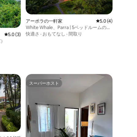
アーポラの一軒家
レビュー4件、5つ星
5.0 (4)
White Whale、Parra | 5ベッドルームのプ
ールヴィラ、ジム、ガゼボ付き
快適さ
·
おもてなし
·
間取り
レビュー3件、5つ星中5.0つ星の平均評価
5.0 (3)
室）
スーパーホスト
スーパーホスト