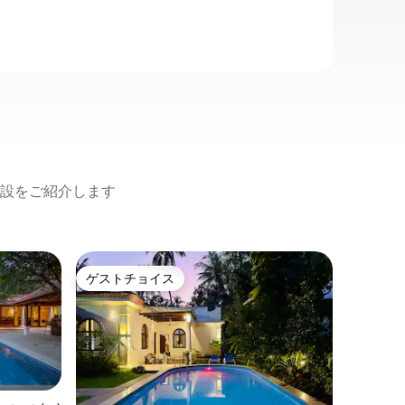
設をご紹介します
バガのマ
ゲストチョイス
ゲスト
ゲストチョイス
ゲスト
ウッドス
ャグジー
ウッドス
ある静か
で、快適
ます。賑
ガとアン
価格
·
家
ティック