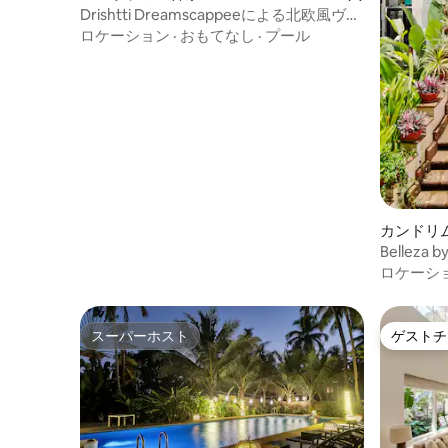
Drishtti Dreamscappeeによる北欧風ヴィ
ラ|アンジュナ
ロケーション
·
おもてなし
·
プール
カンドリ
Belleza b
プール
ロケーシ
スーパーホスト
ゲストチ
スーパーホスト
ゲストチ