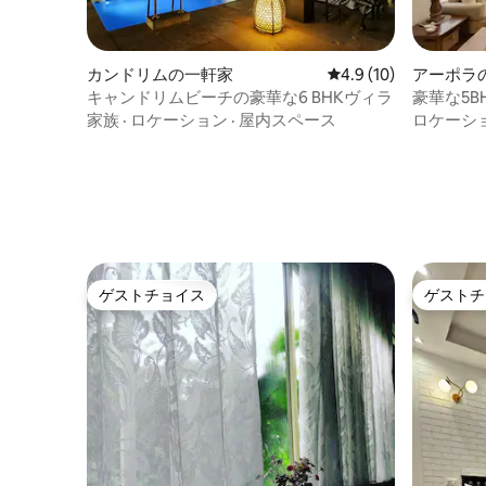
カンドリムの一軒家
レビュー10件、5つ星
4.9 (10)
アーポラ
キャンドリムビーチの豪華な6 BHKヴィラ
豪華な5B
家族
·
ロケーション
·
屋内スペース
ロケーシ
ゲストチョイス
ゲストチ
ゲストチョイス
ゲストチ