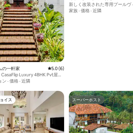
新しく改装された専用プールヴィラ
チまで1分
家族
·
価格
·
近隣
ムの一軒家
レビュー6件、5つ星中5.0つ星の平均評価
5.0 (6)
y CasaFlip Luxury 4BHK Pvt屋内
ョン
·
価格
·
近隣
ョイス
スーパーホスト
ョイス
スーパーホスト