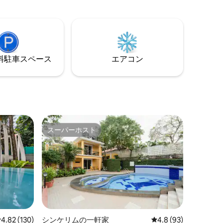
⁠車ス⁠ペ⁠ー⁠ス
エアコン
スーパーホスト
スーパーホスト
レビュー130件、5つ星中4.82つ星の平均評価
4.82 (130)
シンケリムの一軒家
レビュー93件、5つ星
4.8 (93)