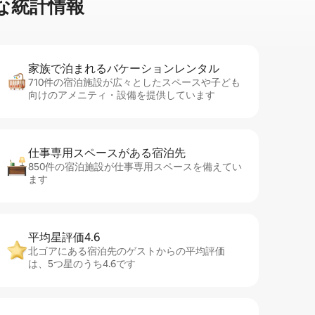
な統⁠計⁠情⁠報
家族で泊まれるバ⁠ケ⁠ー⁠シ⁠ョ⁠ンレ⁠ン⁠タ⁠ル
710件の宿泊施設が広々としたスペースや子ども
向けのアメニティ・設備を提供しています
仕事専用ス⁠ペ⁠ー⁠スがあ⁠る宿⁠泊⁠先
850件の宿泊施設が仕事専用スペースを備えてい
ます
平均星評価4.6
北ゴアにある宿泊先のゲストからの平均評価
は、5つ星のうち4.6です