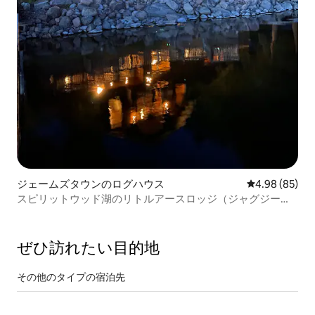
ジェームズタウンのログハウス
レビュー85件
4.98 (85)
スピリットウッド湖のリトルアースロッジ（ジャグジー付
き）
ぜひ訪⁠れ⁠た⁠い目⁠的⁠地
その他のタ⁠イ⁠プ⁠の宿⁠泊⁠先