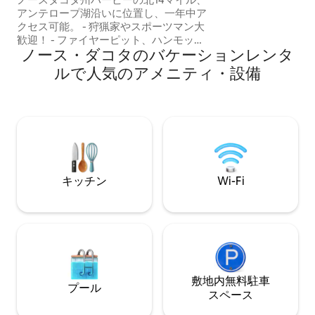
や、馬を連れてき
アンテロープ湖沿いに位置し、一年中ア
があります。 こ
クセス可能。 - 狩猟家やスポーツマン大
は、専用のジャグ
歓迎！ - ファイヤーピット、ハンモッ
なアメニティが備
ノース・ダコタのバケーションレンタ
ク、1.5エーカーの庭 - 電気暖炉、予備の
な雰囲気がありま
毛布、Rokuテレビ、季節の装飾で冬の滞
ルで人気のアメニティ・設備
在を快適に - 全年齢対象のおもちゃやゲ
ームがあり、ファミリーやペット連れで
泊まれます。 - 新築、静か、プライベー
ト感があり、居心地が良い - 広々として
清潔で設備の整ったキッチン、デッキに
ガスグリル - 壮大な景色が見える巨大な
窓 - 高速Wi-Fi - ステイケーションに最適
な隠れ家的な宿です。
キッチン
Wi-Fi
敷地内無料駐⁠車
プール
ス⁠ペ⁠ー⁠ス