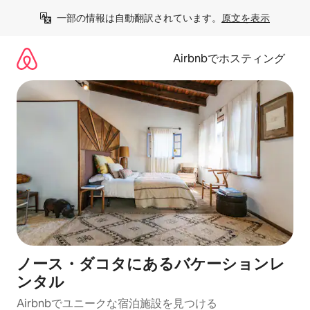
コ
一部の情報は自動翻訳されています。
原文を表示
ン
テ
ン
Airbnbでホスティング
ツ
に
ス
キ
ッ
プ
ノース・ダコタにあるバケーションレ
ンタル
Airbnbでユニークな宿泊施設を見つける