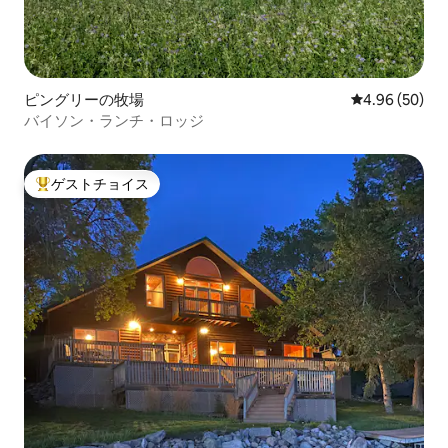
ピングリーの牧場
レビュー50件
4.96 (50)
バイソン・ランチ・ロッジ
ゲストチョイス
大好評のゲストチョイスです。