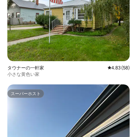
タウナーの一軒家
レビュー58件
4.83 (58)
小さな黄色い家
スーパーホスト
スーパーホスト