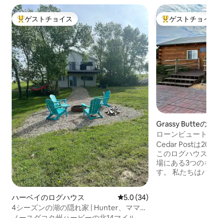
ゲストチョイス
ゲストチョイス
大好評のゲストチョイスです。
大好評のゲストチ
Grassy Butte
ローンビュート・ラ
Cedar Postは
このログハウスは
場にある3つのキ
す。 私たちはバ
置しており、セオ
立公園の北ユニッ
ハーベイのログハウス
レビュー34件、5つ星中5.0
5.0 (34)
イル、南ユニット
4シーズンの湖の隠れ家 | Hunter、ママ、
す。 何マイルも
犬に認められた場所
ノースダコタ州ハービーの北14マイル、