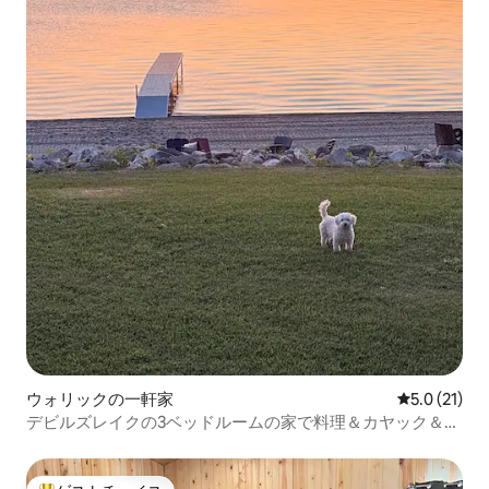
ウォリックの一軒家
レビュー21
5.0 (21)
デビルズレイクの3ベッドルームの家で料理＆カヤック＆ビ
ーチ