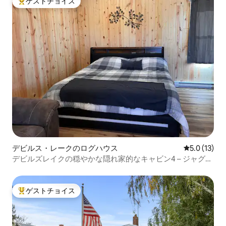
ゲストチョイス
大好評のゲストチョイスです。
デビルス・レークのログハウス
レビュー13
5.0 (13)
デビルズレイクの穏やかな隠れ家的なキャビン4 – ジャグジ
ーバス
ゲストチョイス
大好評のゲストチョイスです。