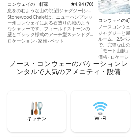
コンウェイの一軒家
レビュー70件、5つ星中4.94
4.94 (70)
息をのむような山の眺望|ジャグジー|シア
ター|パブ|城
Stonewood Chaletは、ニューハンプシャ
コンウェイの町家
ー州コンウェイにある石造りの城のよう
ノースコンウェイ
なシャレーです。フィールドストーンの
しめる、ジャグジ
ジャグジーと屋外
壁とゴシック様式のアーチ型ステンドグ
ルーム、2.5バス
ラスの窓からは、広大なパノラマデッキ
ロケーション
·
家族
·
ペット
で、完璧な山の休
からワシントン山の素晴らしい景色が見
「モート山脈」に
渡せます。広々としたパノラマデッキか
テン国有林の上に
価格
·
ロケーショ
らのワシントン山の眺望。 専用の屋根付
ノース・コンウェーのバケーションレ
完璧な日の出と夕
きジャグジー、バーのある映画室、暖
す。 このコンドミニアムは、家族連れや
炉、高速Wi-Fi。ロマンチックな旅行、ス
ンタルで人気のアメニティ・設備
最大6名様までの
キー旅行、お祝い、家族旅行に最適で
ハイキングや自転
す。 ここでは、物語に出てくるような山
の良いトレイルに
の魅力とモダンな快適さが融合していま
ションです。 ス
す。 スキー、ハイキング、ショッピン
レイク、アティタ
グ、ダイニングに簡単かつ迅速にアクセ
訪れたり、サッコ
スできる、山の静かな隠れ家をお楽しみ
う。 これらのア
ください。
アトラクションは
キッチン
Wi-Fi
ます！