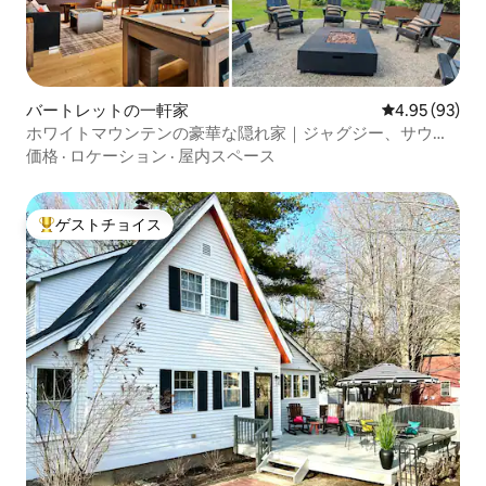
バートレットの一軒家
レビュー93件
4.95 (93)
ホワイトマウンテンの豪華な隠れ家｜ジャグジー、サウ
ナ、ゲームルーム
価格
·
ロケーション
·
屋内スペース
ゲストチョイス
大好評のゲストチョイスです。