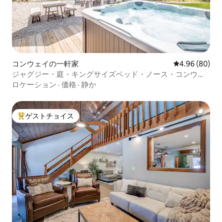
コンウェイの一軒家
レビュー80件
4.96 (80)
ジャグジー・庭・キングサイズベッド・ノース・コンウェ
イまで15分
ロケーション
·
価格
·
静か
ゲストチョイス
大好評のゲストチョイスです。