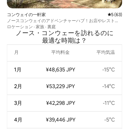
コンウェイの一軒家
レビュー6
5 (63)
ノースコンウェイのアドベンチャーハブ！お店やレストラ
ンまで徒歩圏内
ロケーション
·
家族
·
裏庭
ノース・コンウェーを訪⁠れ⁠るの⁠に
最⁠適⁠な時⁠期⁠は⁠？
月
平均料金
平均気温
1月
¥48,635 JPY
-15°C
2月
¥53,229 JPY
-14°C
3月
¥42,298 JPY
-11°C
4月
¥39,446 JPY
-5°C