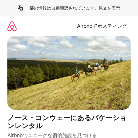
コ
一部の情報は自動翻訳されています。
原文を表示
ン
テ
ン
Airbnbでホスティング
ツ
に
ス
キ
ッ
プ
ノース・コンウェーにあるバケーショ
ンレンタル
Airbnbでユニークな宿泊施設を見つける