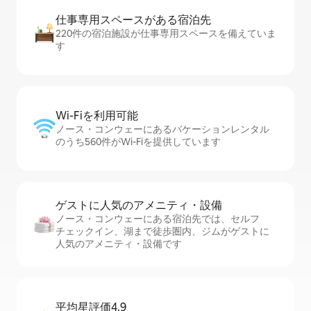
仕事専用ス⁠ペ⁠ー⁠スがあ⁠る宿⁠泊⁠先
220件の宿泊施設が仕事専用スペースを備えていま
す
Wi-Fiを利⁠用⁠可⁠能
ノース・コンウェーにあるバケーションレンタル
のうち560件がWi-Fiを提供しています
ゲストに人⁠気⁠のア⁠メ⁠ニ⁠テ⁠ィ・設⁠備
ノース・コンウェーにある宿泊先では、セ⁠ル⁠フ
チ⁠ェ⁠ッ⁠ク⁠イ⁠ン、湖まで徒歩圏内、ジムがゲストに
人気のアメニティ・設備です
平均星評価4.9