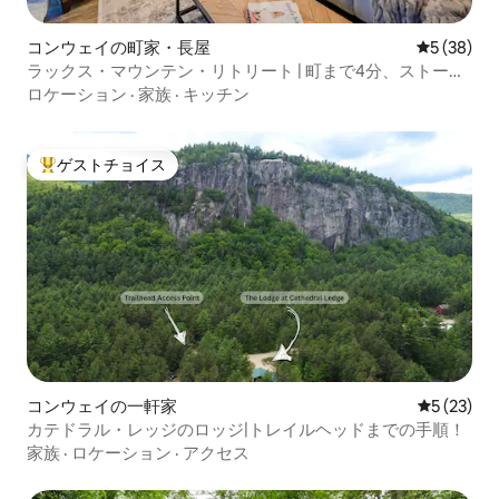
コンウェイの町家・長屋
レビュー3
5 (38)
ラックス・マウンテン・リトリート | 町まで4分、ストーリ
ーランドまで8分
ロケーション
·
家族
·
キッチン
ゲストチョイス
大好評のゲストチョイスです。
コンウェイの一軒家
レビュー2
5 (23)
カテドラル・レッジのロッジ|トレイルヘッドまでの手順！
家族
·
ロケーション
·
アクセス