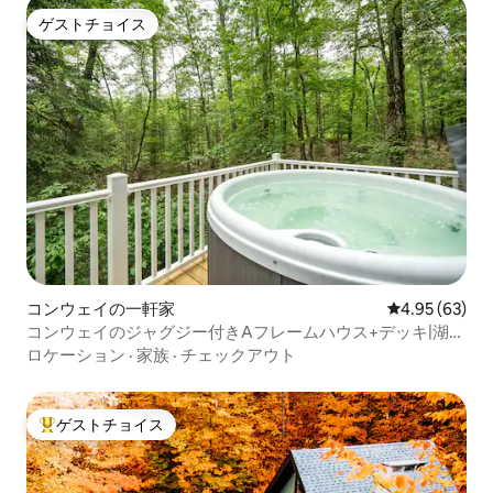
ゲストチョイス
ゲストチョイス
コンウェイの一軒家
レビュー63件
4.95 (63)
コンウェイのジャグジー付きAフレームハウス+デッキ|湖の
近く+エアコン
ロケーション
·
家族
·
チェックアウト
ゲストチョイス
大好評のゲストチョイスです。