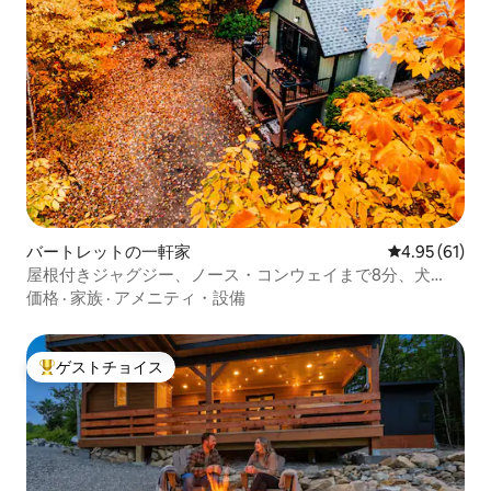
バートレットの一軒家
レビュー61件
4.95 (61)
屋根付きジャグジー、ノース・コンウェイまで8分、犬
OK！
価格
·
家族
·
アメニティ・設備
ゲストチョイス
大好評のゲストチョイスです。