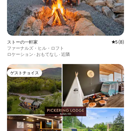
ストーの一軒家
レビュー
5 (8)
ファーナルズ・ヒル・ロフト
ロケーション
·
おもてなし
·
近隣
ゲストチョイス
ゲストチョイス