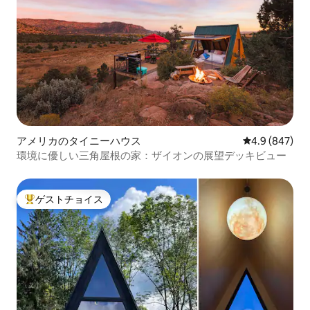
アメリカのタイニーハウス
レビュー847
4.9 (847)
環境に優しい三角屋根の家：ザイオンの展望デッキビュー
ゲストチョイス
大好評のゲストチョイスです。