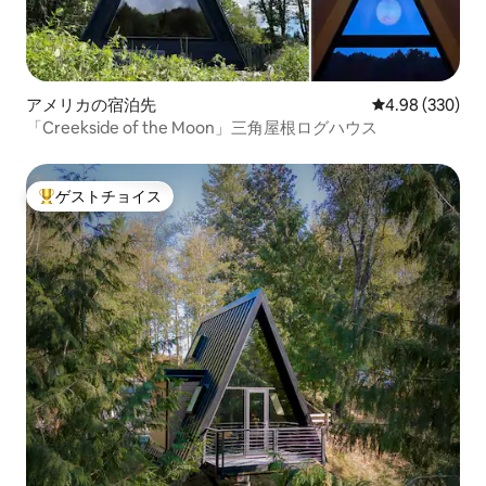
アメリカの宿泊先
レビュー330件
4.98 (330)
「Creekside of the Moon」三角屋根ログハウス
ゲストチョイス
大好評のゲストチョイスです。