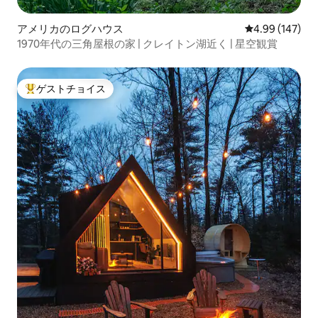
アメリカのログハウス
レビュー147件
4.99 (147)
1970年代の三角屋根の家 | クレイトン湖近く | 星空観賞
ゲストチョイス
大好評のゲストチョイスです。