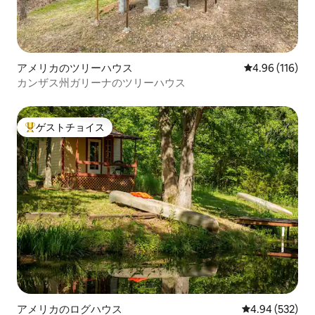
アメリカのツリーハウス
レビュー116件
4.96 (116)
カンザス州ガリーナのツリーハウス
ゲストチョイス
大好評のゲストチョイスです。
アメリカのログハウス
レビュー532件
4.94 (532)