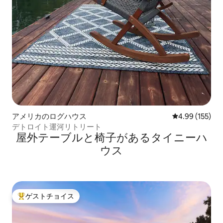
アメリカのログハウス
レビュー155件
4.99 (155)
デトロイト運河リトリート
屋外テーブルと椅子があるタイニーハ
ウス
ゲストチョイス
大好評のゲストチョイスです。