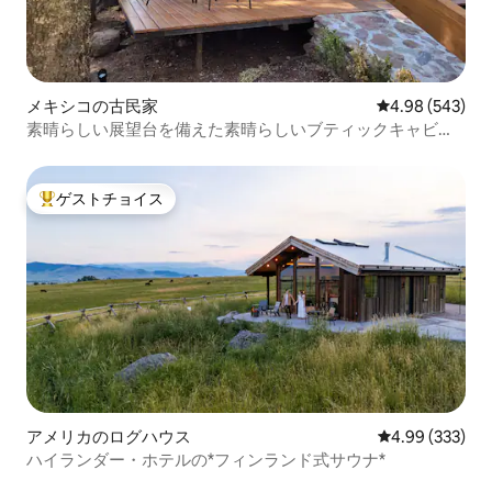
メキシコの古民家
レビュー543件
4.98 (543)
素晴らしい展望台を備えた素晴らしいブティックキャビ
ン。
ゲストチョイス
大好評のゲストチョイスです。
アメリカのログハウス
レビュー333件
4.99 (333)
ハイランダー・ホテルの*フィンランド式サウナ*