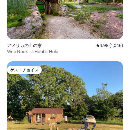
アメリカの土の家
レビュー1,046
4.98 (1,046)
Wee Nook - a Hobbit Hole
ゲストチョイス
ゲストチョイス