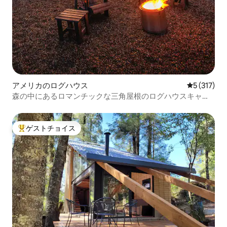
アメリカのログハウス
レビュー3
5 (317)
森の中にあるロマンチックな三角屋根のログハウスキャビ
ン
ゲストチョイス
大好評のゲストチョイスです。