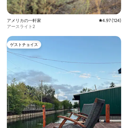
アメリカの一軒家
レビュー124件
4.97 (124)
アースライト2
ゲストチョイス
ゲストチョイス