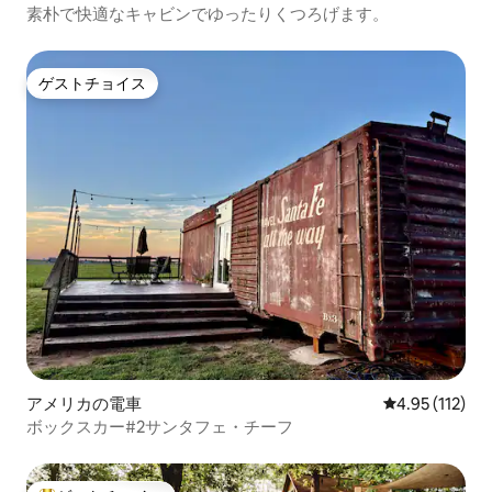
素朴で快適なキャビンでゆったりくつろげます。
ゲストチョイス
ゲストチョイス
アメリカの電車
レビュー112
4.95 (112)
ボックスカー#2サンタフェ・チーフ