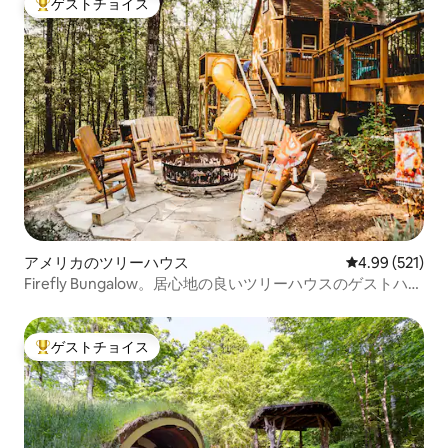
ゲストチョイス
大好評のゲストチョイスです。
アメリカのツリーハウス
レビュー521件
4.99 (521)
Firefly Bungalow。居心地の良いツリーハウスのゲストハウ
ス。
ゲストチョイス
大好評のゲストチョイスです。