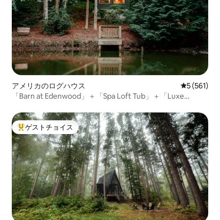
アメリカのログハウス
レビュー56
5 (561)
「Barn at Edenwood」＋「Spa Loft Tub」＋「Luxe
Couples Getaway」
ゲストチョイス
大好評のゲストチョイスです。