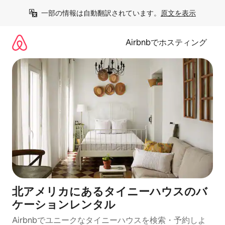
コ
一部の情報は自動翻訳されています。
原文を表示
ン
テ
ン
Airbnbでホスティング
ツ
に
ス
キ
ッ
プ
北アメリカにあるタイニーハウスのバ
ケーションレンタル
Airbnbでユニークなタイニーハウスを検索・予約しよ