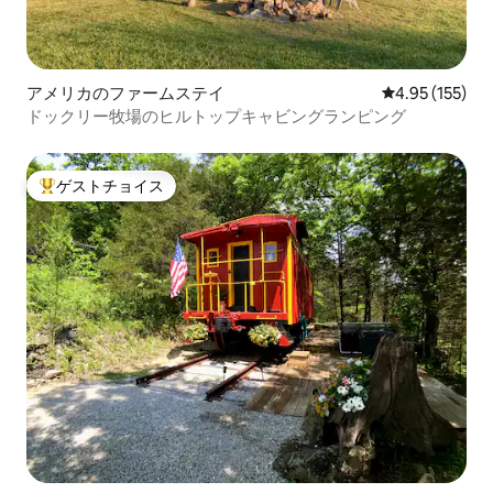
アメリカのファームステイ
レビュー155件
4.95 (155)
ドックリー牧場のヒルトップキャビングランピング
ゲストチョイス
大好評のゲストチョイスです。