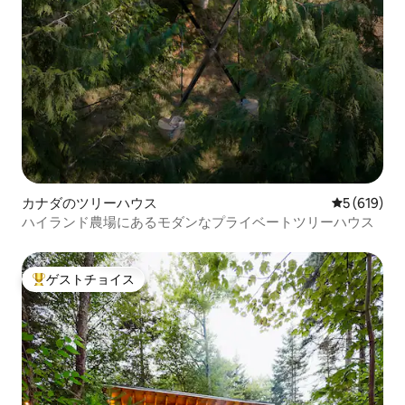
カナダのツリーハウス
レビュー61
5 (619)
ハイランド農場にあるモダンなプライベートツリーハウス
ゲストチョイス
大好評のゲストチョイスです。