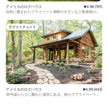
アメリカのログハウス
レビュー191件
4.96 (191)
自然に囲まれたプライベート湖畔のモダンな三角屋根のロ
グハウス
ゲストチョイス
大好評のゲストチョイスです。
アメリカのログハウス
レビュー443件
4.99 (443)
39号線から少し離れた場所にある、静かでプライベートな1
ベッドルームのログハウス