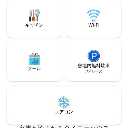
and the element.
す。 ✨当施設の新しいツリーハウス
「The TreeRis
らに高みの広々と
みいただけます。 ロマンチックな旅行、
キッチン
Wi-Fi
記念日、自分だけ
から離れて自分自
図的な旅行に最適
敷地内無料駐⁠車
プール
ス⁠ペ⁠ー⁠ス
エアコン