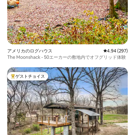
アメリカのログハウス
レビュー297件
4.94 (297)
The Moonshack - 50エーカーの敷地内でオフグリッド体験
ゲストチョイス
大好評のゲストチョイスです。