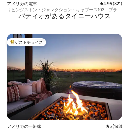
アメリカの電車
レビュー321件
4.95 (321)
リビングストン・ジャンクション・キャブース103 プライ
パティオがあるタイニーハウス
ベートジャグジー
ゲストチョイス
大好評のゲストチョイスです。
アメリカの一軒家
レビュー19
5 (193)