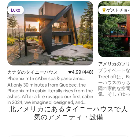
Luxe
ゲストチョイス
Luxe
大好評のゲストチ
アメリカのツリー
プライベートなツリ
カナダのタイニーハウス
レビュー448件、5つ星中4.99
4.99 (448)
天風呂・ジャグジ
TreeLoftは、B
Phoenix mtn cAbin spa & panoramic
ーハウスのうちの
view
At only 30 minutes from Quebec, the
隠れ家的な空間、
Phoenix mtn cabin literally rises from the
気、そしてゆった
ashes. After a fire ravaged our first cabin
みいただけるよう
in 2024, we imagined, designed, and
セントルイスから
北アメリカにあるタイニーハウスで人
rebuilt a space that allows nature to take
る私有の森林の中
center stage. The architecture is raw yet
気のアメニティ・設備
れる快適さと自然
thoughtful. The materials, the lines, the
ね備えています。
light: everything is there to give way to
グスポット、ワイ
what truly matters—the view, the space,
トまで20～35分