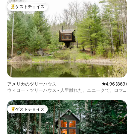
ゲストチョイス
大好評のゲストチョイスです。
アメリカのツリーハウス
レビュー869件
4.96 (869)
ウィロー・ツリーハウス - 人里離れた、ユニークで、ロマ
ンチック
ゲストチョイス
大好評のゲストチョイスです。