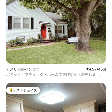
アメリカのバンガロー
レビュー465件
4.97 (465)
パドック・ブティック・ホームで遊びながら滞在しましょ
う！
ゲストチョイス
大好評のゲストチョイスです。