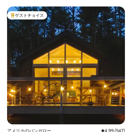
ゲストチョイス
大好評のゲストチョイスです。
アメリカのバンガロー
レビュー547件
4.99 (547)