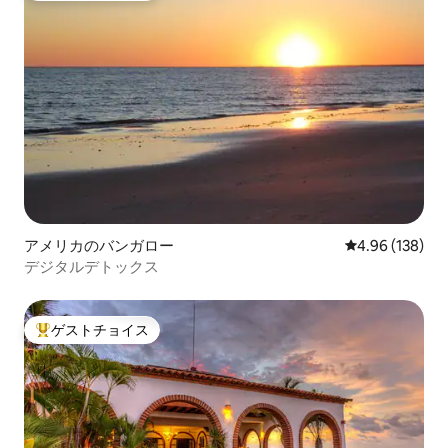
アメリカのバンガロー
レビュー138件
4.96 (138)
デジタルデトックス
ゲストチョイス
大好評のゲストチョイスです。