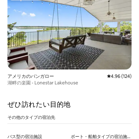
アメリカのバンガロー
レビュー124件
4.96 (124)
湖畔の楽園 - Lonestar Lakehouse
ぜひ訪⁠れ⁠た⁠い目⁠的⁠地
その他のタ⁠イ⁠プ⁠の宿⁠泊⁠先
バス型の宿泊施設
ボート・船舶タイプの宿泊施設