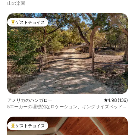
山の楽園
ゲストチョイス
大好評のゲストチョイスです。
アメリカのバンガロー
レビュー136件
4.98 (136)
5エーカーの理想的なロケーション、キングサイズベッド2
台／クイーンサイズベッド1台。静か。
ゲストチョイス
大好評のゲストチョイスです。