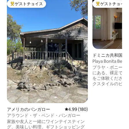
ゲストチョイス
ゲストチョイス
大好評のゲストチョイスです。
大好評のゲストチ
ドミニカ共和国の
ー
Playa Bonita Be
ャンフロント！
プラヤ・ボニータ
にある、裸足で楽
をご体験ください
クスタイルのビー
雑のない、真のビ
供します！ カップル1組または家族（最大
4名）向けに設計
適さと持続可能性
アメリカのバンガロー
レビュー180件、5つ星中4.99
4.99 (180)
ヨーロッパ式の防
アラウンド・ザ・ベンド・バンガロー
電によるバックアップ。 2人用
家族や友人と一緒にワインテイスティン
ラウンジベッド、
グ、美味しい料理、ギフトショッピング
壮大なテラスをお