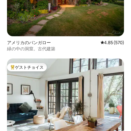
アメリカのバンガロー
レビュー570件
4.85 (570)
緑の中の洞窟。古代建築
ゲストチョイス
大好評のゲストチョイスです。