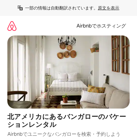
コ
一部の情報は自動翻訳されています。
原文を表示
ン
テ
ン
Airbnbでホスティング
ツ
に
ス
キ
ッ
プ
北アメリカにあるバンガローのバケー
ションレンタル
Airbnbでユニークなバンガローを検索・予約しよう