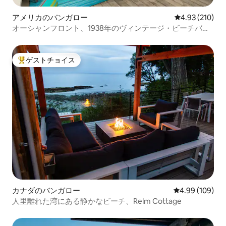
アメリカのバンガロー
レビュー210件
4.93 (210)
オーシャンフロント、1938年のヴィンテージ・ビーチバン
ガロー
ゲストチョイス
大好評のゲストチョイスです。
カナダのバンガロー
レビュー109件
4.99 (109)
人里離れた湾にある静かなビーチ、Relm Cottage