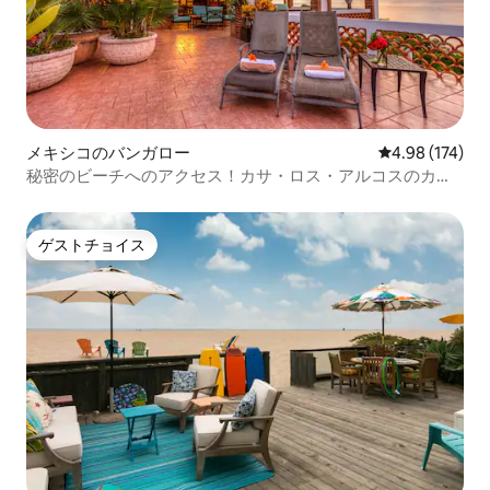
メキシコのバンガロー
レビュー174件
4.98 (174)
秘密のビーチへのアクセス！カサ・ロス・アルコスのカ
サ・ドン
ゲストチョイス
ゲストチョイス