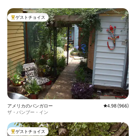
ゲストチョイス
大好評のゲストチョイスです。
アメリカのバンガロー
レビュー966件
4.98 (966)
ザ・バンブー・イン
ゲストチョイス
大好評のゲストチョイスです。