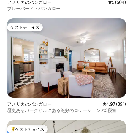
アメリカのバンガロー
レビュー50
5 (504)
ブルーバード・バンガロー
ゲストチョイス
ゲストチョイス
アメリカのバンガロー
レビュー391件
4.97 (391)
歴史あるパークヒルにある絶好のロケーションの3寝室
ゲストチョイス
大好評のゲストチョイスです。