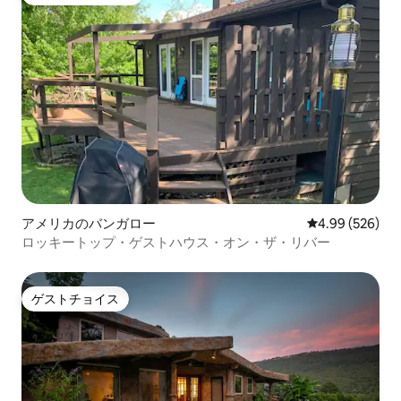
大好評のゲストチョイスです。
アメリカのバンガロー
レビュー526件
4.99 (526)
ロッキートップ・ゲストハウス・オン・ザ・リバー
ゲストチョイス
ゲストチョイス