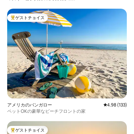
ゲストチョイス
大好評のゲストチョイスです。
アメリカのバンガロー
レビュー133件
4.98 (133)
ペットOKの豪華なビーチフロントの家
ゲストチョイス
大好評のゲストチョイスです。