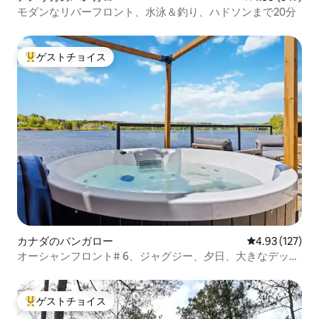
モダンなリバーフロント、水泳＆釣り、ハドソンまで20分
ゲストチョイス
大好評のゲストチョイスです。
カナダのバンガロー
レビュー127件
4.93 (127)
オーシャンフロント# 6、ジャグジー、夕日、大きなデッ
キ、バーベキュー、ベッド2台
ゲストチョイス
大好評のゲストチョイスです。