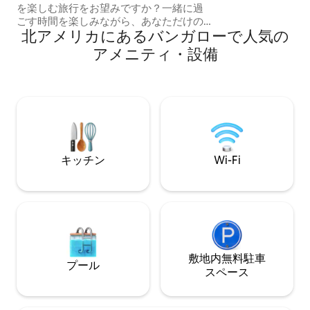
を楽しむ旅行をお望みですか？一緒に過
て海に面しています。 高速Wi-Fi
ごす時間を楽しみながら、あなただけの
い機付きのモダンなキ
北アメリカにあるバンガローで人気の
空間でくつろぎたいですか？ Around the
完璧な滞在をお楽
Bend BungalowとAirstream Alfresco
アメニティ・設備
は、数多くのレストランやユニークなお
店が軒を連ねるメインストリートから約
12分、息をのむような景色が楽しめるエ
ンチャンテッド・ロックから10分の場所
にあります。 ロッキングチェアに座っ
て、果てしなく広がる星空を眺めなが
ら、一日の終わりを迎えましょう。 私た
ちの牧場ではロングホーン種の牛が歩き
キッチン
Wi-Fi
回っており、この場所にはたくさんの野
生動物が生息しています！
敷地内無料駐⁠車
プール
ス⁠ペ⁠ー⁠ス