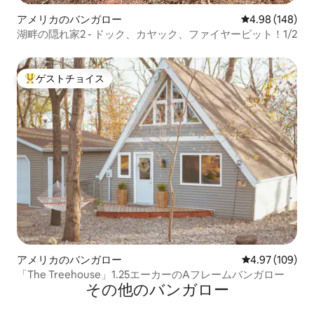
アメリカのバンガロー
レビュー148件
4.98 (148)
湖畔の隠れ家2 - ドック、カヤック、ファイヤーピット！1/2
ゲストチョイス
大好評のゲストチョイスです。
アメリカのバンガロー
レビュー109件
4.97 (109)
「The Treehouse」1.25エーカーのAフレームバンガロー
その他のバンガロー