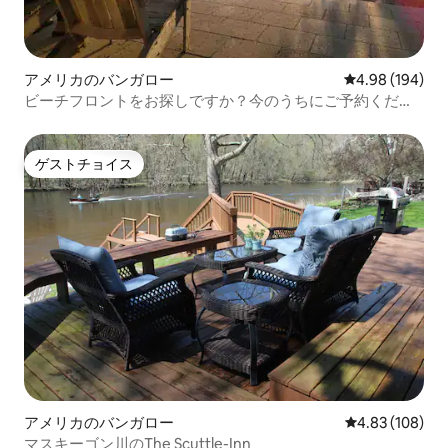
アメリカのバンガロー
レビュー194件
4.98 (194)
ビーチフロントをお探しですか？今のうちにご予約くださ
い！
ゲストチョイス
ゲストチョイス
アメリカのバンガロー
レビュー108件
4.83 (108)
マスキーゴン川のThe Scuttle-Inn