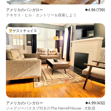
アメリカのバンガロー
レビュー739件
4.96 (739)
テキサス・ヒル・カントリーを探索しよう
ゲストチョイス
大好評のゲストチョイスです。
アメリカのバンガロー
レビュー432件
4.99 (432)
ジャグジーバスタブ付きのThe Harrell House - 犬歓迎