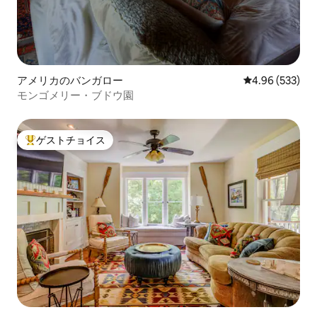
アメリカのバンガロー
レビュー533件
4.96 (533)
モンゴメリー・ブドウ園
ゲストチョイス
大好評のゲストチョイスです。