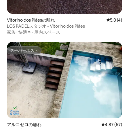
Vitorino dos Piãesの離れ
レビュー4
5.0 (4)
LOS PADELスタジオ - Vitorino dos Piães
家族
·
快適さ
·
屋内スペース
スーパーホスト
スーパーホスト
アルコゼロの離れ
レビュー67件
4.87 (67)