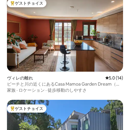
ゲストチョイス
大好評のゲストチョイスです。
ヴィレの離れ
レビュー14
5.0 (14)
ビーチと川の近くにあるCasa Mamoa Garden Dream（サ
ウナ付き）
家族
·
ロケーション
·
徒歩移動のしやすさ
ゲストチョイス
大好評のゲストチョイスです。