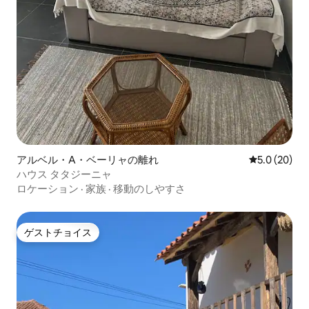
アルベル・A・ベーリャの離れ
レビュー20
5.0 (20)
ハウス タタジーニャ
ロケーション
·
家族
·
移動のしやすさ
ゲストチョイス
ゲストチョイス