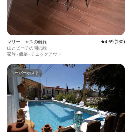
マリーニャスの離れ
レビュー230件
4.69 (230)
山とビーチの間の緑
家族
·
価格
·
チェックアウト
スーパーホスト
スーパーホスト