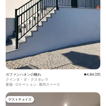
ガファンハオンの離れ
レビュー31件
4.84 (31)
クインタ・ダ・クスタレラ
家族
·
ロケーション
·
屋内スペース
ゲストチョイス
ゲストチョイス