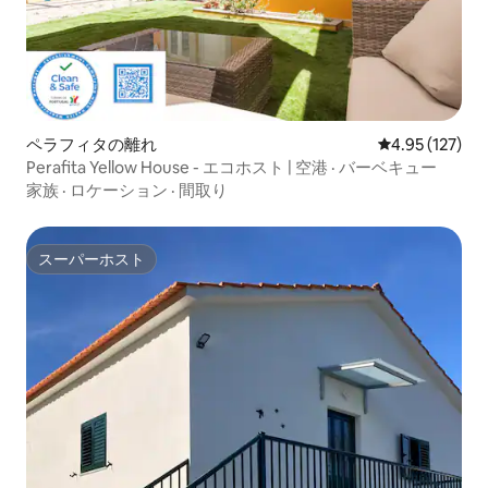
ペラフィタの離れ
レビュー127件
4.95 (127)
Perafita Yellow House - エコホスト | 空港 · バーベキュー
家族
·
ロケーション
·
間取り
スーパーホスト
スーパーホスト