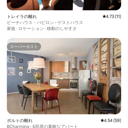
トレイラの離れ
レビュー11件
4.73 (11)
ビーチハウス・バビロン - ゲストハウス
家族
·
ロケーション
·
移動のしやすさ
スーパーホスト
スーパーホスト
ポルトの離れ
レビュー59件
4.54 (59)
BCharming - 6部屋の素敵なアパート