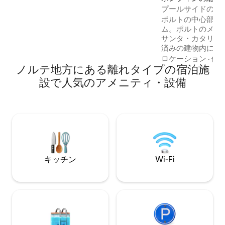
ンまで3 km、スーパー、カフェ、レスト
プールサイドのパ
ラン、郵便局などがあります。 次のもの
ンチックなポルト
もご用意しています。
ポルトの中心部に
airbnb.com/h/clayhouse-agroecologic-
ム。ポルトのメイ
farm
サンタ・カタリー
済みの建物内にあります。 
ド・ボリャオとカ
ロケーション
·
価
ノルテ地方にある離れタイプの宿泊施
まで徒歩圏内。ド
館、その他の人気
設で人気のアメニティ・設備
ロで簡単にアクセ
ップルでの滞在に最適です
ださい： → プー
→ 屋外用リクラ
外プール → ラウ
リアがある静かな庭園 
コンとストリーミ
キッチン
Wi-Fi