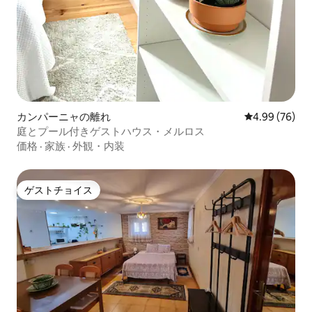
カンパーニャの離れ
レビュー76件
4.99 (76)
庭とプール付きゲストハウス・メルロス
価格
·
家族
·
外観・内装
ゲストチョイス
ゲストチョイス