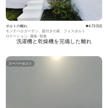
ポルトの離れ
レビュー52件
4.73 (52)
モンテベロガーデン、庭付きの家、フォスポルト
ロケーション
·
価格
·
朝食
洗濯機と乾燥機を完備した離れ
スーパーホスト
スーパーホスト