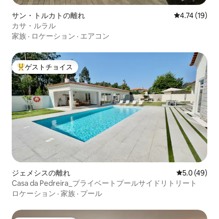
サン・トルカトの離れ
レビュー19件
4.74 (19)
カサ・ルラル
家族
·
ロケーション
·
エアコン
ゲストチョイス
大好評のゲストチョイスです。
ジェメシスの離れ
レビュー49
5.0 (49)
Casa da Pedreira_プライベートプールサイドリトリート
ロケーション
·
家族
·
プール