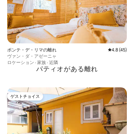
ポンテ・デ・リマの離れ
レビュー45
4.8 (45)
ヴァン・ダ・アゼーニャ
ロケーション
·
家族
·
近隣
パティオがある離れ
ゲストチョイス
ゲストチョイス