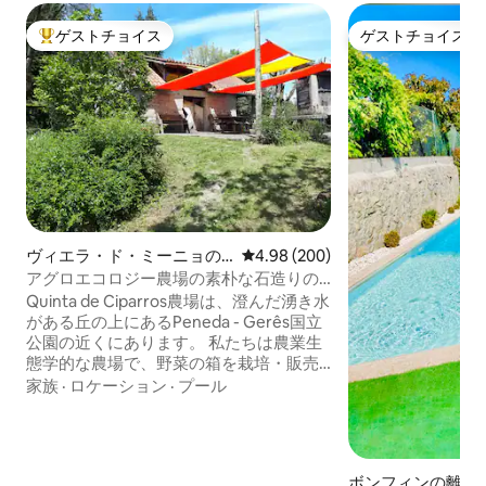
ゲストチョイス
ゲストチョイス
大好評のゲストチョイスです。
ゲストチョイス
ヴィエラ・ド・ミーニョの
レビュー200件、5つ星中4.98
4.98 (200)
離れ
アグロエコロジー農場の素朴な石造りの
家
Quinta de Ciparros農場は、澄んだ湧き水
がある丘の上にあるPeneda - Gerês国立
公園の近くにあります。 私たちは農業生
態学的な農場で、野菜の箱を栽培・販売
しています。 ゲストは注文することがで
家族
·
ロケーション
·
プール
きます。 グラニットテラス付きのシンプ
ルな家は、基本的に4人用のトリビュンの
就寝スペースと階下に併設されたバスル
ームがある1つの部屋です。 ビエイラタウ
ボンフィンの離れ