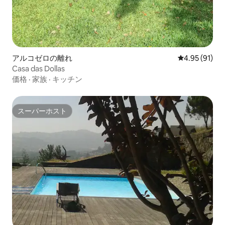
アルコゼロの離れ
レビュー91件
4.95 (91)
Casa das Dollas
価格
·
家族
·
キッチン
スーパーホスト
スーパーホスト