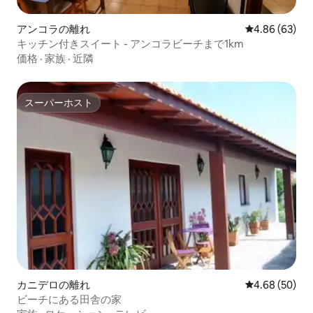
アンコラの離れ
レビュー63件
4.86 (63)
キッチン付きスイート - アンコラビーチまで1km
価格
·
家族
·
近隣
スーパーホスト
スーパーホスト
カニデロの離れ
レビュー50件
4.68 (50)
ビーチにある田舎の家