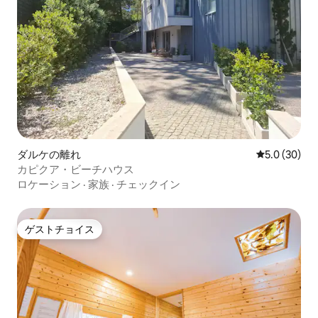
ダルケの離れ
レビュー30
5.0 (30)
カピクア・ビーチハウス
ロケーション
·
家族
·
チェックイン
ゲストチョイス
ゲストチョイス