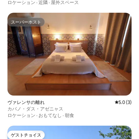
ロケーション
·
近隣
·
屋外スペース
スーパーホスト
スーパーホスト
ヴァレンサの離れ
レビュー3
5.0 (3)
カバノ・ダス・アゼニャス
ロケーション
·
おもてなし
·
朝食
ゲストチョイス
ゲストチョイス