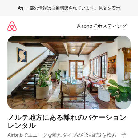
コ
一部の情報は自動翻訳されています。
原文を表示
ン
テ
ン
Airbnbでホスティング
ツ
に
ス
キ
ッ
プ
ノルテ地方にある離れのバケーション
レンタル
Airbnbでユニークな離れタイプの宿泊施設を検索・予