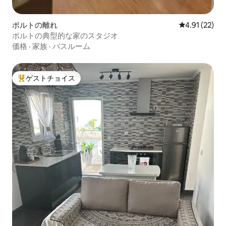
ポルトの離れ
レビュー22件
4.91 (22)
ポルトの典型的な家のスタジオ
価格
·
家族
·
バスルーム
ゲストチョイス
大好評のゲストチョイスです。