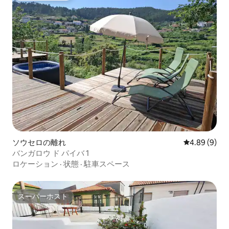
ソウセロの離れ
レビュー9件
4.89 (9)
バンガロウ ド パイバ 1
ロケーション
·
状態
·
駐車スペース
スーパーホスト
スーパーホスト