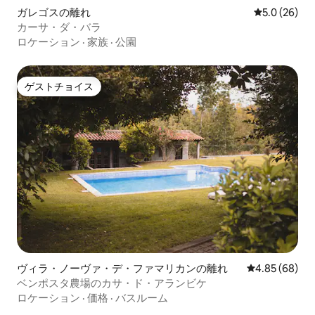
ガレゴスの離れ
レビュー26
5.0 (26)
カーサ・ダ・バラ
ロケーション
·
家族
·
公園
ゲストチョイス
ゲストチョイス
ヴィラ・ノーヴァ・デ・ファマリカンの離れ
レビュー68件
4.85 (68)
ベンポスタ農場のカサ・ド・アランビケ
ロケーション
·
価格
·
バスルーム