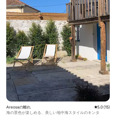
Areosaの離れ
レビュー15
5.0 (15)
海の景色が楽しめる、美しい地中海スタイルのキンタ