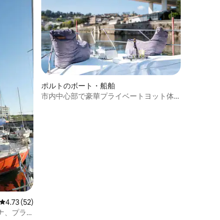
ポルトのボート・船舶
市内中心部で豪華プライベートヨット体
験
レビュー52件、5つ星中4.73つ星の平均評価
4.73 (52)
ナ、プラ