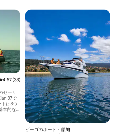
ヴィアナ
レビュー33件、5つ星中4.67つ星の平均評価
4.67 (33)
ート・船
素晴らし
いボート
この記憶
）のセーリ
ありませ
n 37で
マ川の水
ートは3つ
ナ・ド・
基本的な
を感じな
バスルー
歩きまし
食事や食
にあり、
ります。
ビーゴのボート・船舶
え、同じ
するのは、船