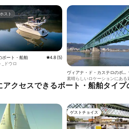
イア - ポルト
ホスト
ホスト
のボート・船舶
レビュー5件、5つ星中4.8つ星の平均評価
4.8 (5)
ット_ドウロ
ヴィアナ・ド・カステロのボ
ート・船舶
素晴らしいロケーションにある
にアクセスできるボート・船舶タイプ
いボート
ゲストチョイス
ゲストチョイス