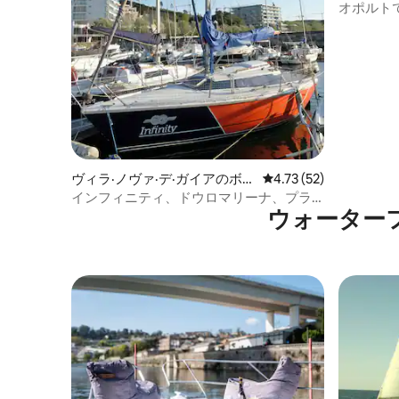
ート・船
オポルト
ツアー
ヴィラ·ノヴァ·デ·ガイアのボー
レビュー52件、5つ星中
4.73 (52)
ト・船舶
インフィニティ、ドウロマリーナ、プラ
ウォーター
イア - ポルト