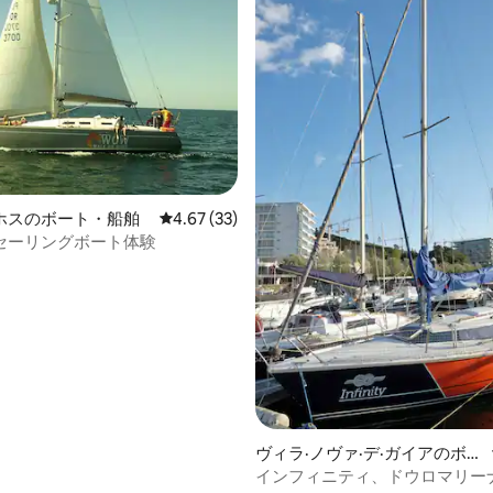
ホスのボート・船舶
レビュー33件、5つ星中4.67つ星の平均評価
4.67 (33)
セーリングボート体験
ヴィラ·ノヴァ·デ·ガイアのボー
ト・船舶
インフィニティ、ドウロマリー