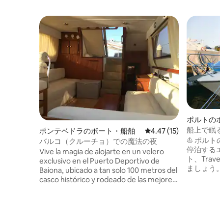
ポルトの
船上で眠る 
ポンテベドラのボート・船舶
レビュー15件、5つ星中
4.47 (15)
ショ
⛵ ポル
バルコ（クルーチョ）での魔法の夜
停泊する
Vive la magia de alojarte en un velero
ト、Tra
exclusivo en el Puerto Deportivo de
ましょう
Baiona, ubicado a tan solo 100 metros del
につき、
casco histórico y rodeado de las mejores
しい朝食
playas de la zona. Olvida los hoteles
様用）、
convencionales y sumérgete en una
備の整っ
experiencia única en nuestros veleros
グルーム
exclusivos. Avalon Dreams te ofrece el