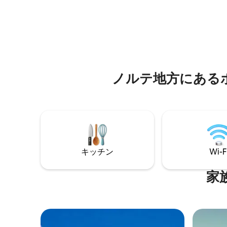
デッキを
refugio perfecto para familias y
からわず
aventureros que buscan privacidad,
ックな旅
puestas de sol inolvidables y la magia de
最適な宿
dormir sobre el agua, con todas las
comodidades de un hogar en tierra
firme.
ノルテ地方にある
キッチン
Wi-F
家