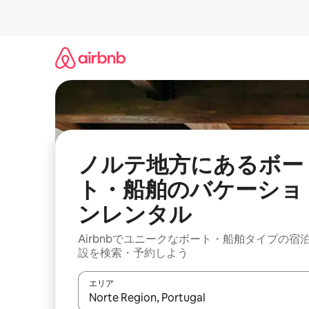
コ
ン
テ
ン
ツ
に
ス
キ
ッ
プ
ノルテ地方にあるボー
ト・船舶のバケーショ
ンレンタル
Airbnbでユニークなボート・船舶タイプの宿
設を検索・予約しよう
エリア
検索結果が表示されたら、上下の矢印キーを使っ