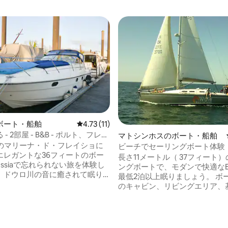
ボート・船舶
レビュー11件、5つ星中4.73つ星の平均評価
4.73 (11)
- 2部屋 - B&B - ポルト、フレイ
4.47つ星の平均評価
マトシンホスのボート・船舶
トのマリーナ・ド・フレイショに
ビーチでセーリングボート体験
エレガントな36フィートのボー
長さ11メートル（ 37フィート
vessiaで忘れられない旅を体験し
ングボートで、モダンで快適なEla
。ドウロ川の音に癒されて眠り
最低2泊以上眠りましょう。 ボ
目覚めると毎日提供される美味
のキャビン、リビングエリア、
が待っています。寝室2室（4名
調理用の小さなミニキッチン、
お湯の出るフルバスルーム、設
ムで構成されています。 外での
たキッチン、テレビ付きリビン
事にぴったりの小さな運河があ
、小型家電、くつろげる快適な
Windwalker IIの船上に滞在