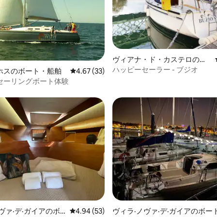
ヴィアナ・ド・カステロのボ
ート・船舶
ハッピーセーラー - ブジオ
4.47つ星の平均評価
ホスのボート・船舶
レビュー33件、5つ星中4.67つ星の平均評価
4.67 (33)
セーリングボート体験
ヴァ·デ·ガイアのボ
レビュー53件、5つ星中4.94つ星の平均評価
4.94 (53)
ヴィラ·ノヴァ·デ·ガイアのボー