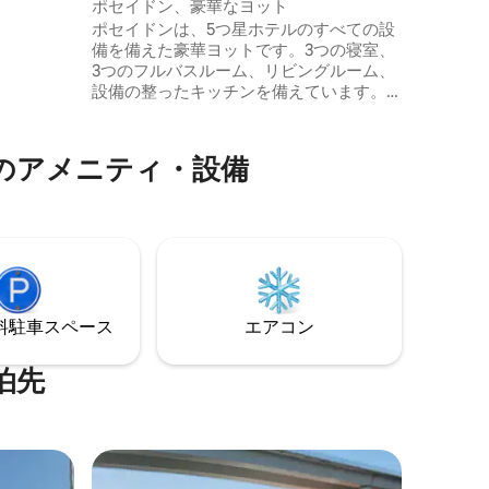
ポセイドン、豪華なヨット
（オプシ
す。 私
ポセイドンは、5つ星ホテルのすべての設
ょう。街
対する清
備を備えた豪華ヨットです。3つの寝室、
ることができます
潔で安全
3つのフルバスルーム、リビングルーム、
ない体験を
設備の整ったキッチンを備えています。
リアス・バイシャス周辺では、シエス諸
島、サン・シモン島、オンス島などを探
索したり、プライベートツアー、パドル
のアメニティ・設備
サーフィン、ジェットスキー、アロアセ
の観察、シュノーケリングなどのアクテ
ィビティを楽しむことができます。 週末
および祝祭日は、1日2,000ユーロからの
料金で、航海付きの宿泊が必須です。
⁠車ス⁠ペ⁠ー⁠ス
エアコン
泊先