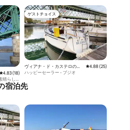
ゲストチョイス
ゲストチョイス
ヴィアナ・ド・カステロのボ
レビュー25件、5つ星
4.88 (25)
ート・船舶
ハッピーセーラー - ブジオ
レビュー18件、5つ星中4.83つ星の平均評価
4.83 (18)
素晴らし
の宿泊先