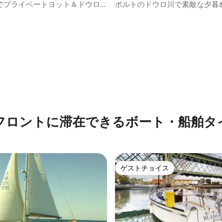
舶
でプライベートヨット＆ドウロ
ポルトのドウロ川で素敵な夕暮
セーリング体験
4.73つ星の平均評価
フロントに滞在できるボート・船舶タ
ゲストチョイス
ゲストチョイス