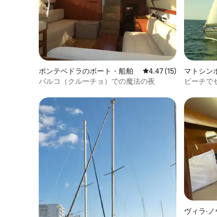
ポンテベドラのボート・船舶
レビュー15件、5つ星中
4.47 (15)
マトシン
バルコ（クルーチョ）での魔法の夜
ビーチで
ヴィラ·ノ