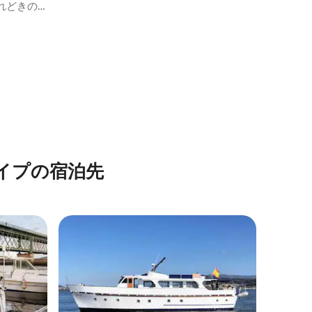
れどきの
イプの宿泊先