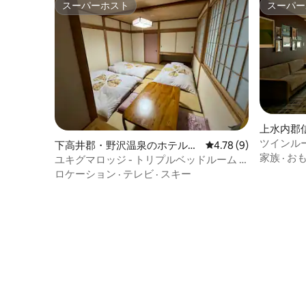
スーパーホスト
スーパー
スーパーホスト
スーパー
上水内郡
ツインル
下高井郡・野沢温泉のホテル客
レビュー9件、5つ星中
4.78 (9)
家族
·
お
室
ユキグマロッジ - トリプルベッドルーム -
307号室
ロケーション
·
テレビ
·
スキー