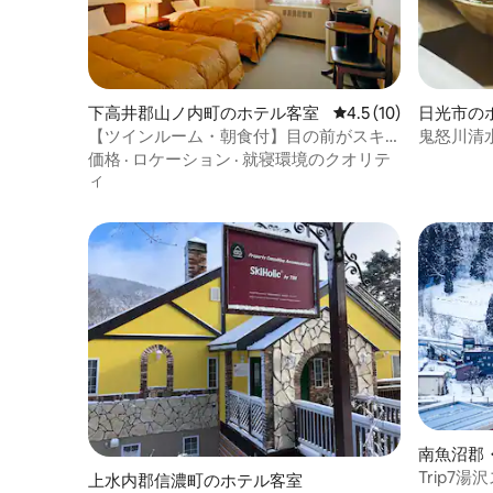
下高井郡山ノ内町のホテル客室
レビュー10件、5つ星
4.5 (10)
日光市の
【ツインルーム・朝食付】目の前がスキ
鬼怒川清水
ー場、実質徒歩0分！志賀高原の中心地一
様、2食
価格
·
ロケーション
·
就寝環境のクオリテ
ノ瀬エリアにあるホテルです
ィ
南魚沼郡
Trip7
上水内郡信濃町のホテル客室