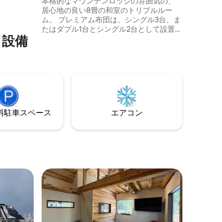
本格的なマウンテンロッジの雰囲気の、
居心地の良い8畳の和室のトリプルルー
ム。 プレミアム布団は、シングル3台、ま
たはダブル1台とシングル2台として設置可
・設⁠備
能です。 穏やかな森の景色、一年中快適
に過ごせる暖房とエアコン、さらに荷物
や持ち物を収納できる便利な収納スペー
ス。 ゲストは、以下のようなロッジの共
用設備をご利用いただけます。 - 毎日栄養
たっぷりの朝食 - 新しくリノベーションさ
れたトイレとシャワールームのある専用
バスルーム - 無料Wi-Fi - スノーボードのチ
⁠車ス⁠ペ⁠ー⁠ス
エアコン
ューニングベンチ - 山で1日過ごした後に
リラックスできる2つのゲストラウンジエ
リア。