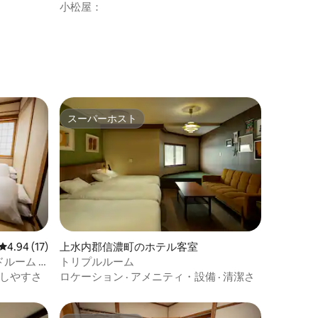
小松屋：
スーパーホスト
スーパーホスト
レビュー17件、5つ星中4.94つ星の平均評価
4.94 (17)
上水内郡信濃町のホテル客室
ルーム -
トリプルルーム
しやすさ
ロケーション
·
アメニティ・設備
·
清潔さ