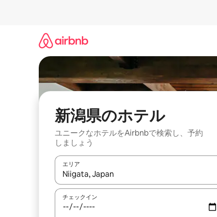
コ
ン
テ
ン
ツ
に
ス
キ
ッ
プ
新潟県のホ⁠テ⁠ル
ユニークなホ⁠テ⁠ル⁠をAirbnb⁠で検⁠索⁠し⁠、予⁠約
し⁠ま⁠し⁠ょ⁠う
エリア
検索結果が表示されたら、上下の矢印キーを使っ
チェックイン