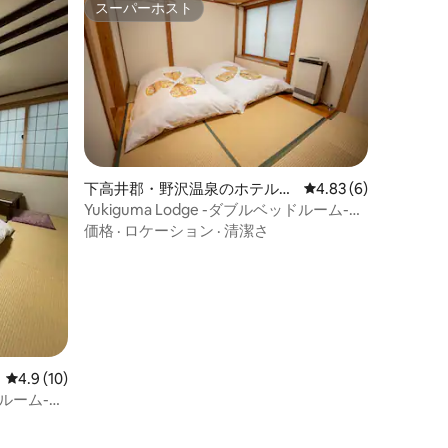
スーパーホスト
スーパーホスト
下高井郡・野沢温泉のホテル客
レビュー6件、5つ星中
4.83 (6)
室
Yukiguma Lodge -ダブルベッドルーム-
313号室
価格
·
ロケーション
·
清潔さ
レビュー10件、5つ星中4.9つ星の平均評価
4.9 (10)
ドルーム-