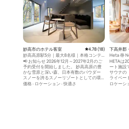
妙高市のホテル客室
レビュー18件、5つ星中
4.78 (18)
下高井郡
妙高高原駅5分｜最大8名様｜本格コンテ
Heta 蔕 
ナ薪サウナ付・極上リトリート｜波動
📢 お知らせ 2026年12月～2027年2月のご
HETAは
予約受付を開始しました。 妙高高原の豊
ート施設です。 スチー
かな雪原と深い森、日本有数のパウダー
サウナの
スノーを誇るスノーリゾートとしての環
ライベー
境を最大限に活かし、“禅サウナ”をコンセ
モンサワ
価格
·
ロケーション
·
快適さ
ロケーシ
プトとした 「ととのいの旅」 を国内外の
テルを楽
ゲストの皆さまへお届けしてまいりま
で、サウ
す。 妙高高原駅から、車で5分！ 【サウナ
ち寄りください。 野
イン新潟妙高高原】 緑豊かな妙高高原の
置してお
山中にあった旅館をリノベーションした
で徒歩7
大型宿泊施設です。 ■雄大な自然を駆け
と、野沢
抜けるトレイルランニングや、戦略性に
す！ お部屋はダブルルーム、ツインルー
富んだコースでのゴルフ。そんなアクテ
ム、ファ