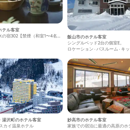
中4.5つ星の平均評価
ホテル客室
の宿302【禁煙（和室1〜4名
飯山市のホテル客室
付き）】
シングルベッド2台の個室E。
ロケーション
·
バスルーム
·
キッ
・湯沢町のホテル客室
妙高市のホテル客室
湯沢スカイ温泉ホテル
家族での宿泊に最適の高原のホ