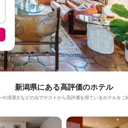
新潟県にある高⁠評⁠価⁠のホ⁠テ⁠ル
ンや清潔さなどの点でゲストから高評価を得ているホテルをご