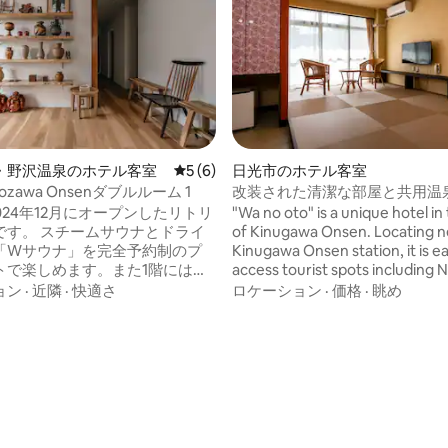
4.78つ星の平均評価
・野沢温泉のホテル客室
レビュー6件、5つ星中5つ星の平均評価
5 (6)
日光市のホテル客室
Nozawa Onsenダブルルーム 1
改装された清潔な部屋と共用温
2024年12月にオープンしたリトリ
"Wa no oto" is a unique hotel in
ムサウナとドライ
of Kinugawa Onsen. Locating n
「Wサウナ」を完全予約制のプ
Kinugawa Onsen station, it is e
トで楽しめます。また1階にはレ
access tourist spots including 
ーや地元の食材を活かしたカク
it is a bonus to enjoy onsen all n
ョン
·
近隣
·
快適さ
ロケーション
·
価格
·
眺め
しめるバーが併設していますの
The front desk is open from 6a
ナ後、夕食後の一杯にぜひお立
11:00pm, so stop by if you need
沢温泉の中心部に位
or tourist information.
り、長坂ゴンドラ、大湯通りま
分程度、一番近い外湯は徒歩20秒
温泉観光の拠点として最適で
ミリールーム（最大5名）、スイ