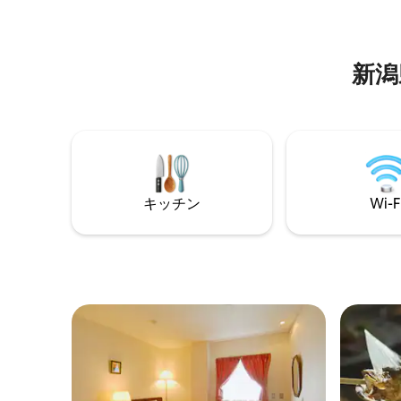
ィブな休日の拠点に、当施設は最適で
ートルー
す。唯一無二の薪サウナ体験。（冬はパ
各部屋に
ウダースノーにダイブ可能。） ■ミニマ
す。（キ
ル＆セルフスタイルホテルは「自分の別
のみ）
新潟県
荘のように過ごす」をコンセプトにした
禅サウナリトリートです。キッチンがあ
り、セルフチェックイン＆ミニマルサー
ビスで、長期滞在にも対応しておりま
す。 ■自然と調和する客室内に露天風呂
を用意。 当施設には、郵便ポストがない
ため、近くのコンビニにご配送くださ
い。 旅館業法の許可番号 | 新潟県上越保健
キッチン
Wi-F
所 | 新潟県上保 第4-56号