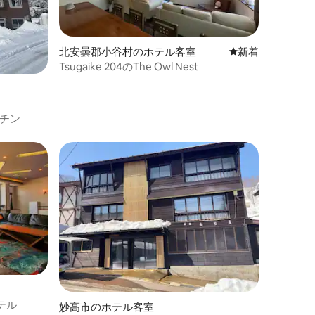
北安曇郡小谷村のホテル客室
新しい宿泊先
新着
Tsugaike 204のThe Owl Nest
チン
テル
妙高市のホテル客室