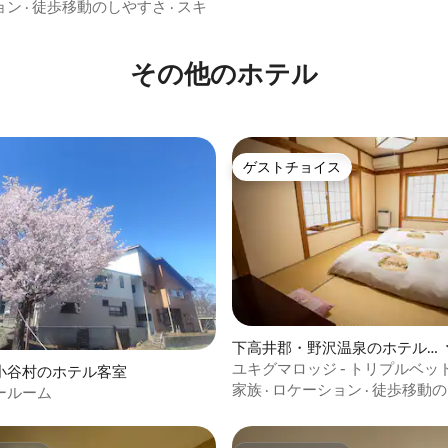
ョン
·
徒歩移動のしやすさ
·
スキ
その他のホテル
ゲストチョイス
ゲストチョイス
4.87つ星の平均評価
下高井郡・野沢温泉のホテル
客室
ユキグマロッジ - トリプルベッド
小谷村のホテル客室
312号室
家族
·
ロケーション
·
徒歩移動の
ールーム