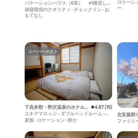
ロケーシ
バケーションハウス（6室） ※1棟貸しと
ー
なります
就寝環境のクオリティ
·
チェックイン
·
お
もてなし
スーパーホスト
スーパーホスト
下高井郡・野沢温泉のホテル
レビュー15件、5つ星中
4.87 (15)
客室
ユキグマロッジ - ダブルベッドルーム -
北安曇郡
306号室
家族
·
ロケーション
·
静か
ファミリ