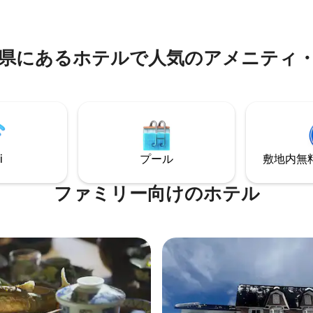
ム（最大7名）の4部屋があり、
専用のバスルームを備えていま
ッチンはファミリーとスイート
にあるホ⁠テ⁠ル⁠で人⁠気⁠のア⁠メ⁠ニ⁠テ⁠ィ⁠
i
プール
敷地内無料駐
ファミリー向⁠け⁠のホ⁠テ⁠ル