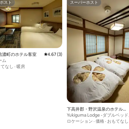
ホスト
スーパーホスト
ホスト
スーパーホスト
信濃町のホテル客室
レビュー3件、5つ星中4.67つ星の平均評価
4.67 (3)
ーム
4.78つ星の平均評価
もてなし
·
暖房
下高井郡・野沢温泉のホテル客
室
Yukiguma Lodge -ダブルベッ
305号室
ロケーション
·
価格
·
おもてなし