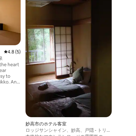
キングル
― ひと
う ― キングサイズベッドを1台備えた、
コンパク
室です。 アクティビティやサウナを楽し
んだあと
清潔さ
·
く休む。
ルな設え
くれます。 ひとりでの気ままな
レビュー5件、5つ星中4.8つ星の平均評価
4.8 (5)
ちろん、
泉
旅にもお
 the heart
覚に近い一室です。
ear
ッド × 1
asy to
Nikko. And,
ight long.
m to
 any help
妙高市のホテル客室
ロッジサンシャイン、妙高、戸隠 - トリプ
ルルーム