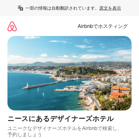
コ
一部の情報は自動翻訳されています。
原文を表示
ン
テ
ン
Airbnbでホスティング
ツ
に
ス
キ
ッ
プ
ニースにあるデ⁠ザ⁠イ⁠ナ⁠ー⁠ズホ⁠テ⁠ル
ユニークなデ⁠ザ⁠イ⁠ナ⁠ー⁠ズホ⁠テ⁠ル⁠をAirbnb⁠で検⁠索⁠し⁠、
予⁠約し⁠ま⁠し⁠ょ⁠う