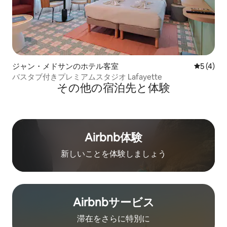
ジャン・メドサンのホテル客室
レビュー
5 (4)
バスタブ付きプレミアムスタジオ Lafayette
その他の宿⁠泊⁠先と体⁠験
Airbnb体験
新しいことを体験しましょう
Airbnb⁠サ⁠ー⁠ビ⁠ス
滞在をさ⁠ら⁠に特⁠別⁠に