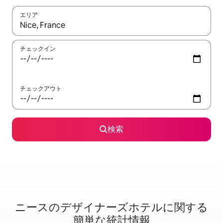
エリア
検索結果が表示されたら、上下の矢印キーを使って移動するか、
チェックイン
チェックアウト
検索
ニースのデ⁠ザ⁠イ⁠ナ⁠ー⁠ズホ⁠テ⁠ル⁠に関⁠す⁠る
簡⁠単⁠な統⁠計情⁠報