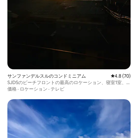
サンファンデルスルのコンドミニアム
レビュー70
4.8 (70)
SJDSのビーチフロントの最高のロケーション、寝室1室、
浴室1室
価格
·
ロケーション
·
テレビ