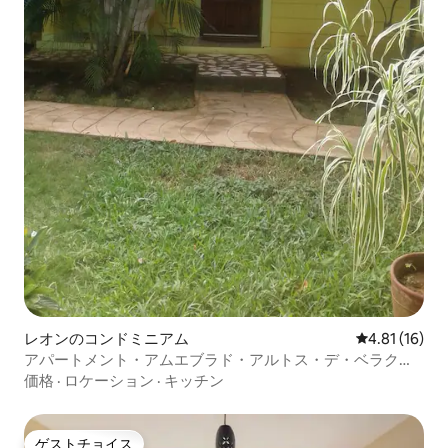
レオンのコンドミニアム
レビュー16件
4.81 (16)
アパートメント・アムエブラド・アルトス・デ・ベラクル
ス（AdeV）
価格
·
ロケーション
·
キッチン
ゲストチョイス