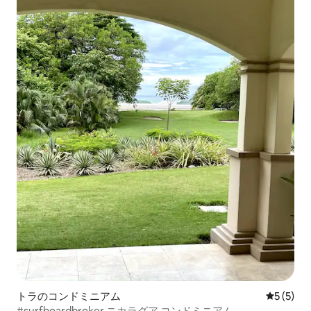
トラのコンドミニアム
レビュー
5 (5)
#surfboardbroker ニカラグア コンドミニアム