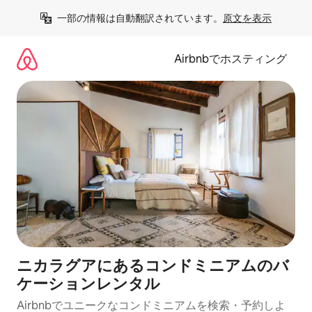
コ
一部の情報は自動翻訳されています。
原文を表示
ン
テ
ン
Airbnbでホスティング
ツ
に
ス
キ
ッ
プ
ニカラグアにあるコンドミニアムのバ
ケーションレンタル
Airbnbでユニークなコンドミニアムを検索・予約しよ