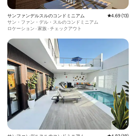
サンファンデルスルのコンドミニアム
レビュー13件
4.69 (13)
サン・ファン・デル・スルのコンドミニアム
ロケーション
·
家族
·
チェックアウト