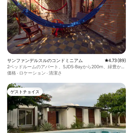
サンファンデルスルのコンドミニアム
レビュー89件
4.73 (89)
2ベッドルームのアパート、SJDS-Bayから200m、緑豊かな
庭園にあります
価格
·
ロケーション
·
清潔さ
ゲストチョイス
ゲストチョイス