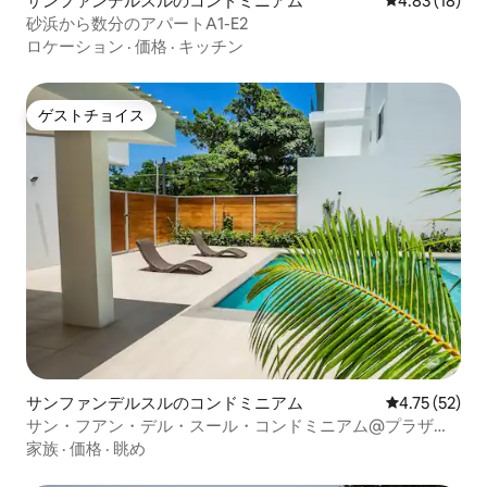
サンファンデルスルのコンドミニアム
レビュー18件
4.83 (18)
砂浜から数分のアパートA1-E2
ロケーション
·
価格
·
キッチン
ゲストチョイス
ゲストチョイス
サンファンデルスルのコンドミニアム
レビュー52件
4.75 (52)
サン・フアン・デル・スール・コンドミニアム@プラザ・
ラ・タランゲラ
家族
·
価格
·
眺め