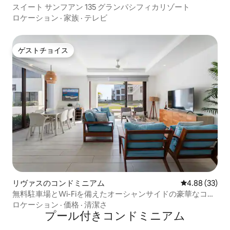
ム
スイート サンフアン 135 グランパシフィカリゾート
ロケーション
·
家族
·
テレビ
ゲストチョイス
ゲストチョイス
リヴァスのコンドミニアム
レビュー33件
4.88 (33)
無料駐車場とWi-Fiを備えたオーシャンサイドの豪華なコン
ドミニアム
ロケーション
·
価格
·
清潔さ
プール付きコンドミニアム