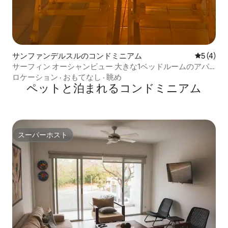
サンファンデルスルのコンドミニアム
レビュー
5 (4)
サーフィン オーシャンビュー 大きな1ベッドルームのアパ
ート
ロケーション
·
おもてなし
·
眺め
ペットと泊まれるコンドミニアム
スーパーホスト
スーパーホスト