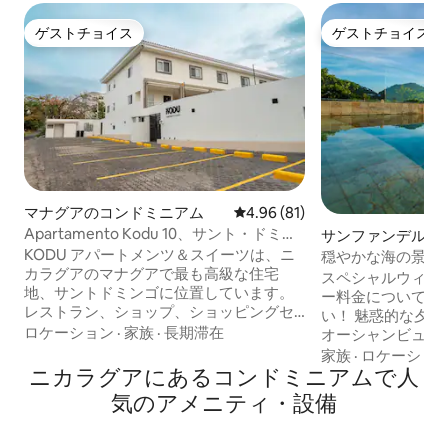
ゲストチョイス
ゲストチョイス
ゲストチョイス
ゲストチョイス
マナグアのコンドミニアム
レビュー81件、5つ星中4.96
4.96 (81)
Apartamento Kodu 10、サント・ドミン
サンファンデルス
ゴ、マナグア
ミニアム
KODU アパートメンツ＆スイーツは、ニ
穏やかな海の景色
カラグアのマナグアで最も高級な住宅
スペシャルウィー
地、サントドミンゴに位置しています。
ー料金については
レストラン、ショップ、ショッピングセ
い！ 魅惑的な夕日が沈む息をのむような
ンター、スーパーマーケットなどから数
ロケーション
·
家族
·
長期滞在
オーシャンビュー
メートルの場所に位置しています。 この
ィニティプール付
家族
·
ロケーショ
アパートには以下のものがあります： -
ニカラグアにあるコンドミニアムで人
ス、ハイエンドな
寝室2室 - 2 1/2バスルーム - リビングルー
ョンのおかげで、
気のアメニティ・設備
ム - ケーブルテレビ - Wi-Fi - 洗濯機と乾燥
に滞在することで
機 - デスク - 調理器具付きのキッチン - ダ
す。主寝室には、
イニングルーム - プール - ジム - 高層階に