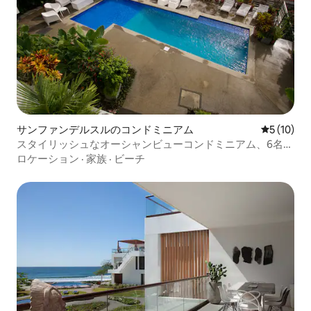
サンファンデルスルのコンドミニアム
レビュー1
5 (10)
スタイリッシュなオーシャンビューコンドミニアム、6名様
まで宿泊可能、ユニット2B
ロケーション
·
家族
·
ビーチ