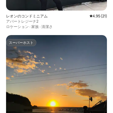
レオンのコンドミニアム
レビュー21件
4.95 (21)
アパートレジーナ2
ロケーション
·
家族
·
清潔さ
スーパーホスト
スーパーホスト