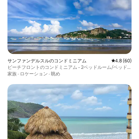
サンファンデルスルのコンドミニアム
レビュー60
4.8 (60)
ビーチフロントのコンドミニアム - 2ベッドルーム/ベッド4
台/バスルーム2 - 6人用
家族
·
ロケーション
·
眺め