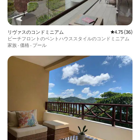
リヴァスのコンドミニアム
レビュー36件
4.75 (36)
ビーチフロントのペントハウススタイルのコンドミニアム
家族
·
価格
·
プール