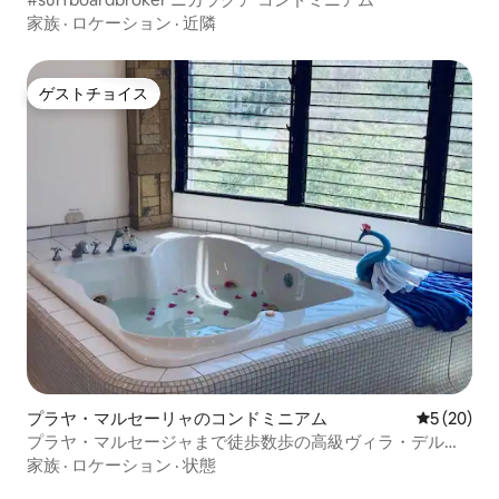
家族
·
ロケーション
·
近隣
ゲストチョイス
ゲストチョイス
プラヤ・マルセーリャのコンドミニアム
レビュー2
5 (20)
プラヤ・マルセージャまで徒歩数歩の高級ヴィラ・デル・
マール
家族
·
ロケーション
·
状態