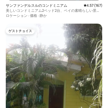
サンファンデルスルのコンドミニアム
レビュー167件
4.57 (167)
美しいコンドミニアム2ベッド2台、ベイの素晴らしい景色
を眺めることができます
ロケーション
·
価格
·
静か
ゲストチョイス
ゲストチョイス