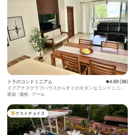
トラのコンドミニアム
レビュー38件
4.89 (38)
イグアナズクラブハウスからすぐのモダンなコンドミニア
ム
家族
·
価格
·
プール
ゲストチョイス
大好評のゲストチョイスです。