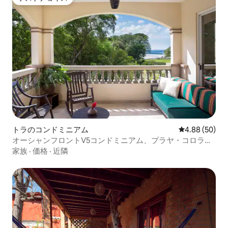
ゲストチョイス
トラのコンドミニアム
レビュー50件
4.88 (50)
オーシャンフロントV5コンドミニアム、プラヤ・コロラド
ス
家族
·
価格
·
近隣