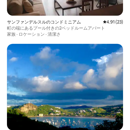
サンファンデルスルのコンドミニアム
レビュー23件
4.91 (23)
町の端にあるプール付きの2ベッドルームアパート
家族
·
ロケーション
·
清潔さ