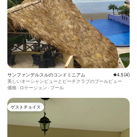
サンファンデルスルのコンドミニアム
レビュー4
4.5 (4)
美しいオーシャンビューとビーチクラブのプールビュー
価格
·
ロケーション
·
プール
ゲストチョイス
ゲストチョイス