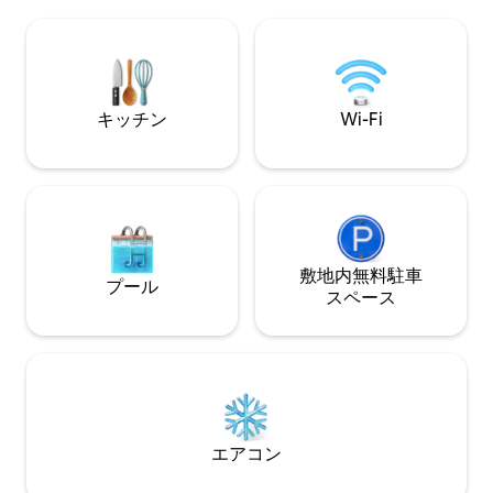
る最高級のキング
位置 - アパート内には、部屋やベッドに
ています。ゲート
上がるための階段があります。
は、プール、スナ
インターネットと
備えたコワーキン
ラブハウスがあり
キッチン
Wi-Fi
分。
敷地内無料駐⁠車
プール
ス⁠ペ⁠ー⁠ス
エアコン