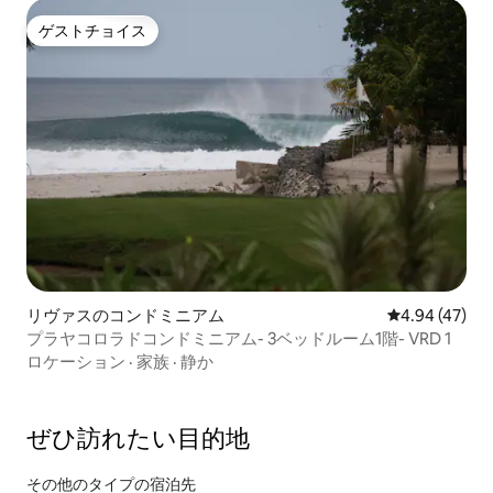
ゲストチョイス
ゲストチョイス
リヴァスのコンドミニアム
レビュー47件
4.94 (47)
プラヤコロラドコンドミニアム- 3ベッドルーム1階- VRD 1
ロケーション
·
家族
·
静か
ぜひ訪⁠れ⁠た⁠い目⁠的⁠地
その他のタ⁠イ⁠プ⁠の宿⁠泊⁠先