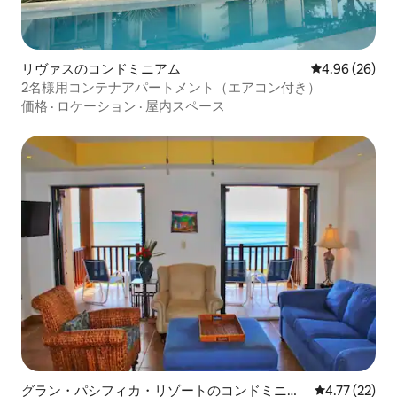
リヴァスのコンドミニアム
レビュー26件
4.96 (26)
2名様用コンテナアパートメント（エアコン付き）
価格
·
ロケーション
·
屋内スペース
グラン・パシフィカ・リゾートのコンドミニア
レビュー22件
4.77 (22)