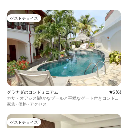
ゲストチョイス
ゲストチョイス
グラナダのコンドミニアム
レビュー
5 (6)
カサ・オアシス|静かなプールと平穏なゲート付きコンドミ
ニアム。
家族
·
価格
·
アクセス
ゲストチョイス
ゲストチョイス