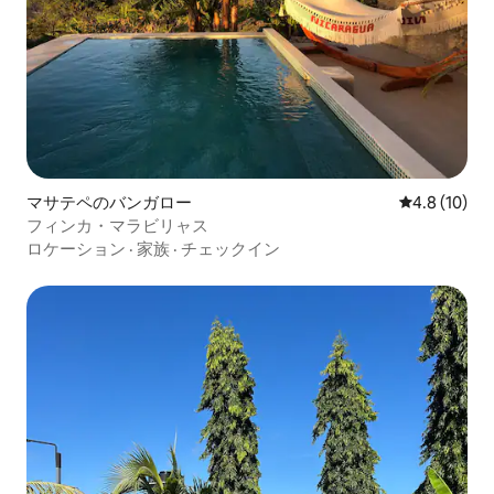
マサテペのバンガロー
レビュー10
4.8 (10)
フィンカ・マラビリャス
ロケーション
·
家族
·
チェックイン