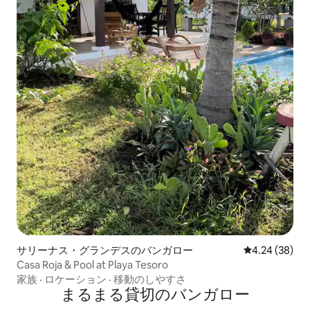
サリーナス・グランデスのバンガロー
レビュー38件
4.24 (38)
Casa Roja & Pool at Playa Tesoro
家族
·
ロケーション
·
移動のしやすさ
まるまる貸切のバンガロー