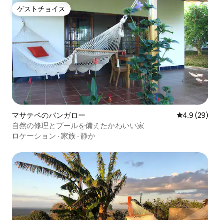
ゲストチョイス
ゲストチョイス
マサテペのバンガロー
レビュー29
4.9 (29)
自然の修理とプールを備えたかわいい家
ロケーション
·
家族
·
静か