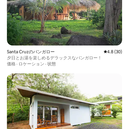
Santa Cruzのバンガロー
レビュー30
4.8 (30)
夕日とお湯を楽しめるデラックスなバンガロー！
価格
·
ロケーション
·
状態