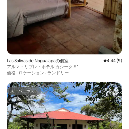
Las Salinas de Nagualapaの個室
レビュー9件
4.44 (9)
アルマ・リブレ・ホテル カシータ＃1
価格
·
ロケーション
·
ランドリー
スーパーホスト
スーパーホスト