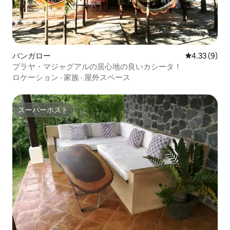
バンガロー
レビュー9件
4.33 (9)
プラヤ・マジャグアルの居心地の良いカシータ！
ロケーション
·
家族
·
屋外スペース
スーパーホスト
スーパーホスト