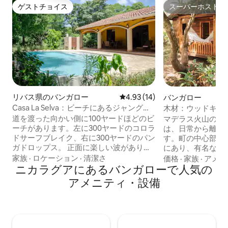
ゲストチョイス
スーパーホスト
ゲストチョイス
スーパーホスト
リバス県のバンガロー
レビュー14件、5つ星中4.93
4.93 (14)
バンガロー
Casa La Selva：ビーチにあるジャングル
木材：ウッドキャ
の隠れ家！
テペ島
道を渡った向かい側に100ヤードほどのビ
マデラス火山の麓
ーチがあります。左に300ヤードのコロラ
は、日常から離れ
ドサーフブレイク、右に300ヤードのパン
す。町の中心部か
ガドロップス。 正面に楽しい波がありま
にあり、有名なア
す。 寝室は3部屋あります。メインハウス
マグダレナから下
家族
·
ロケーション
·
清潔さ
価格
·
家族
·
アメニ
に2部屋、ゲストハウスに1部屋。6名様が
ニカラグアにあるバンガローで人気の
ります。 グループや家族連れの滞在に最
宿泊できます。 すべての寝室には、ゲス
適で、ベッドが2
アメニティ・設備
トの要望に応じてキングサイズのベッド
／キッチンエリア
またはXLツイン2台を設置できます 大き
ビンはすべて木材
な専用プール。 成熟したトロピカルガー
ルグから出る幹線
デン。 全体にオーダーメイドのハンドメ
環境に完璧に溶け込ん
イドのハードウッド家具。 最高品質の輸
人気スポットへの