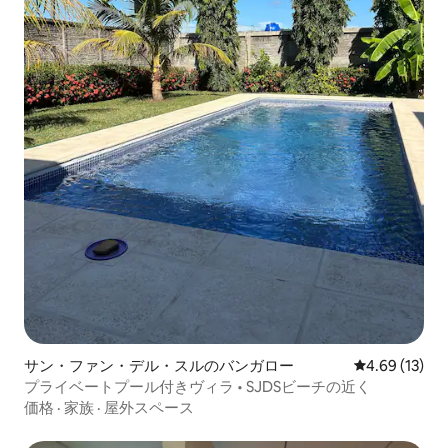
サン・ファン・デル・スルのバンガロー
レビュー13件
4.69 (13)
プライベートプール付きヴィラ • SJDSビーチの近く
価格
·
家族
·
屋外スペース