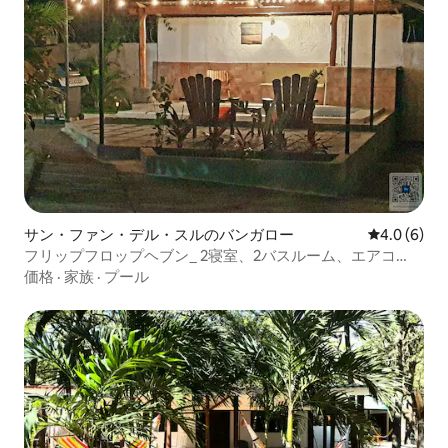
サン・ファン・デル・スルのバンガロー
レビュー6件
4.0 (6)
フリップフロップヘブン_ 2寝室、2バスルーム、エアコ
ン、プール
価格
·
家族
·
プール