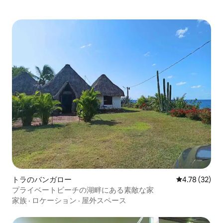
トラのバンガロー
レビュー32件
4.78 (32)
プライベートビーチの湖畔にある素敵な家
家族
·
ロケーション
·
屋外スペース