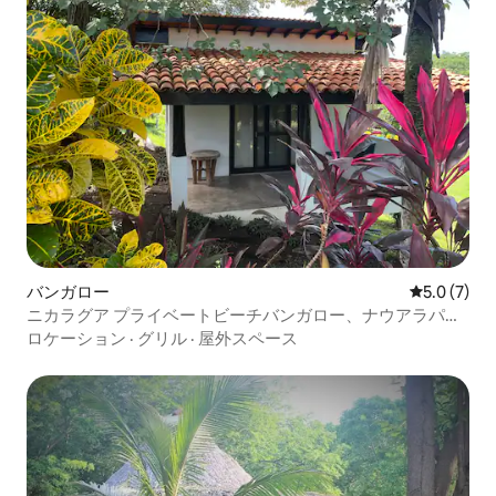
バンガロー
レビュー7
5.0 (7)
ニカラグア プライベートビーチバンガロー、ナウアラパビ
ーチ
ロケーション
·
グリル
·
屋外スペース