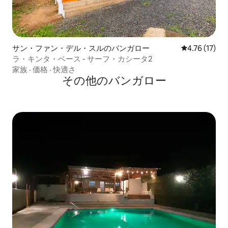
サン・ファン・デル・スルのバンガロー
レビュー17件
4.76 (17)
ラ・キンタ・ベース - サーフ・カシータ2
家族
·
価格
·
快適さ
その他のバンガロー