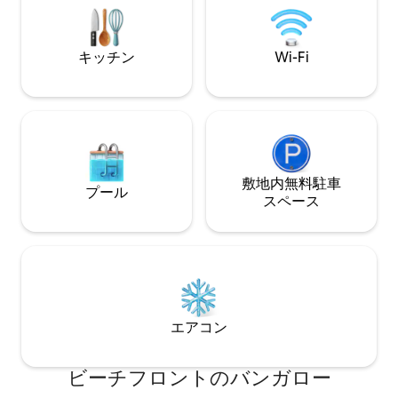
入マットレス。 世界で最も美しく最高の
で、ツアーやアク
サーフビーチの1つです！
はSelvistaチ
す。
キッチン
Wi-Fi
敷地内無料駐⁠車
プール
ス⁠ペ⁠ー⁠ス
エアコン
ビーチフロントのバンガロー