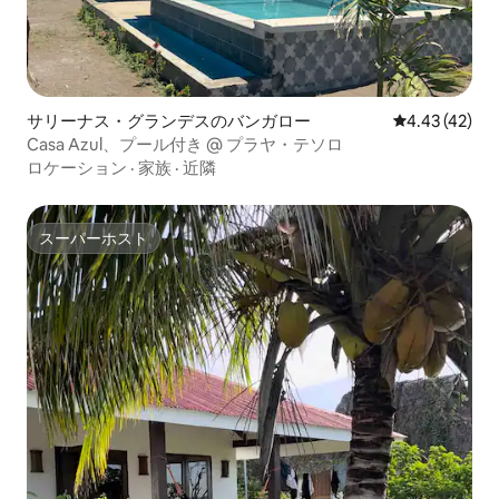
サリーナス・グランデスのバンガロー
レビュー42件
4.43 (42)
Casa Azul、プール付き @ プラヤ・テソロ
ロケーション
·
家族
·
近隣
スーパーホスト
スーパーホスト