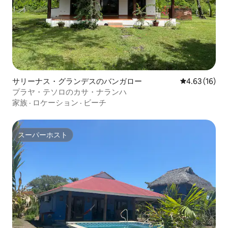
サリーナス・グランデスのバンガロー
レビュー16件
4.63 (16)
プラヤ・テソロのカサ・ナランハ
家族
·
ロケーション
·
ビーチ
スーパーホスト
スーパーホスト