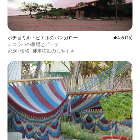
ポチョミル・ビエホのバンガロー
レビュー15
4.6 (15)
テコラパの農場とビーチ
家族
·
価格
·
徒歩移動のしやすさ