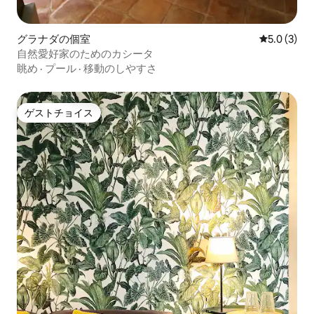
グラナダの個室
レビュー3
5.0 (3)
自然愛好家のためのカシータ
眺め
·
プール
·
移動のしやすさ
ゲストチョイス
ゲストチョイス