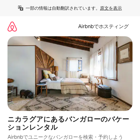
コ
一部の情報は自動翻訳されています。
原文を表示
ン
テ
ン
Airbnbでホスティング
ツ
に
ス
キ
ッ
プ
ニカラグアにあるバンガローのバケー
ションレンタル
Airbnbでユニークなバンガローを検索・予約しよう