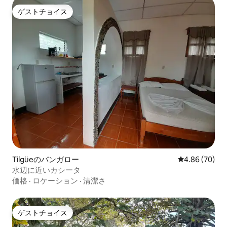
ゲストチョイス
ゲストチョイス
Tilgüeのバンガロー
レビュー70件
4.86 (70)
水辺に近いカシータ
価格
·
ロケーション
·
清潔さ
ゲストチョイス
ゲストチョイス