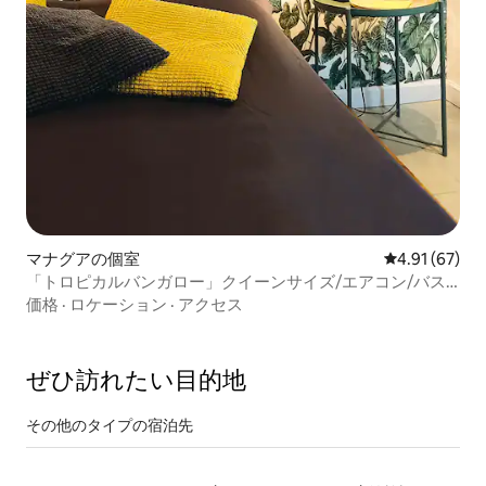
マナグアの個室
レビュー67件
4.91 (67)
「トロピカルバンガロー」クイーンサイズ/エアコン/バス/
専用テラス
価格
·
ロケーション
·
アクセス
ぜひ訪⁠れ⁠た⁠い目⁠的⁠地
その他のタ⁠イ⁠プ⁠の宿⁠泊⁠先