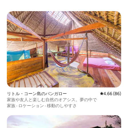
リトル・コーン島のバンガロー
レビュー86件
4.66 (86)
家族や友人と楽しむ自然のオアシス。夢の中で
家族
·
ロケーション
·
移動のしやすさ