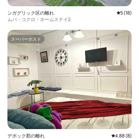
ンガグリック区の離れ
レビュー1
5 (18)
ムバ・コクロ・ホームステイ2
スーパーホスト
スーパーホスト
デポック郡の離れ
レビュー8件
4.88 (8)