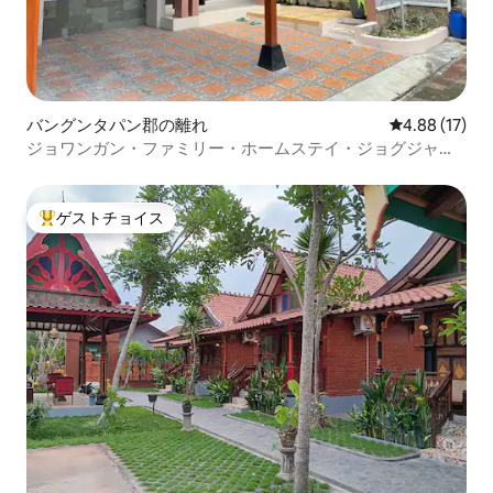
バングンタパン郡の離れ
レビュー17件
4.88 (17)
ジョワンガン・ファミリー・ホームステイ・ジョグジャカ
ルタ
ゲストチョイス
大好評のゲストチョイスです。