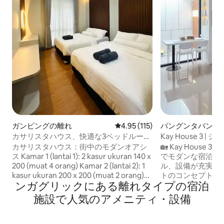
ガンピングの離れ
レビュー115件、5つ星中4.95
4.95 (115)
バングンタパンの
カサリスタハウス、快適な3ベッドルー
Kay House 3
ム、8人用、Wi-Fi、Netflix
リッシュな2ベッ
カサリスタハウス：街中のモダンオアシ
🏡 Kay House
ス Kamar 1 (lantai 1): 2 kasur ukuran 140 x
でモダンな宿泊先
200 (muat 4 orang) Kamar 2 (lantai 2): 1
ル、設備が充実✨ 一戸建ての家にアパー
kasur ukuran 200 x 200 (muat 2 orang)
トのコンセプトを
ンガグリックにある離れタイプの宿泊
Kamar 3 (lantai 2): 1 kasur ukuran 140 x
潔、コンパクト、モダン。 
200 (muat 2 orang) 静かなゲート付きの
ベッド2台、Wi-F
施設で人気のアメニティ・設備
コミュニティに囲まれた、素晴らしい2階
スマートテレビ、
建てのミニマリストの家に逃れましょ
ジ、炊飯器、給水
う。美しい庭園は、新鮮で穏やかな雰囲
い。絶好のアクセ