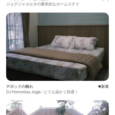
ジョグジャカルタの審美的なホームステイ
デポックの離れ
新しい宿
新着
​DJ Homestay Jogja - とても温かく快適！​