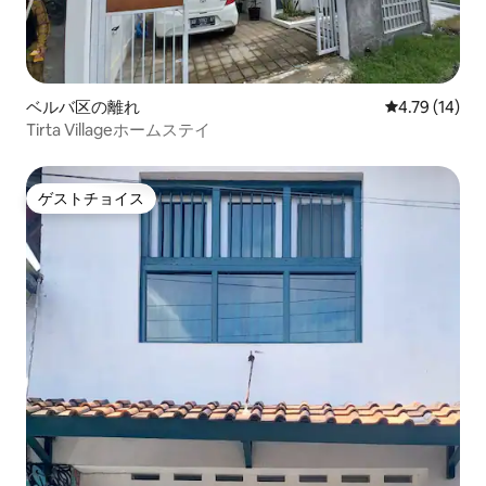
ベルバ区の離れ
レビュー14件
4.79 (14)
Tirta Villageホームステイ
ゲストチョイス
ゲストチョイス