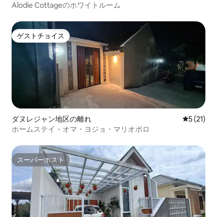
Alodie Cottageのホワイトルーム
ゲストチョイス
ゲストチョイス
ダヌレジャン地区の離れ
レビュー2
5 (21)
ホームステイ・オマ・ヨジョ・マリオボロ
スーパーホスト
スーパーホスト