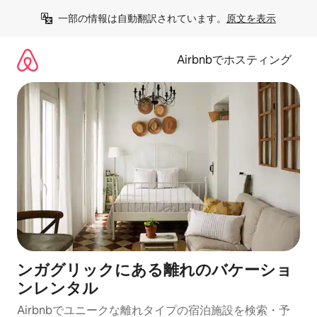
コ
一部の情報は自動翻訳されています。
原文を表示
ン
テ
ン
Airbnbでホスティング
ツ
に
ス
キ
ッ
プ
ンガグリックにある離れのバケーショ
ンレンタル
Airbnbでユニークな離れタイプの宿泊施設を検索・予