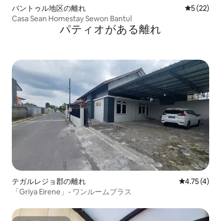
バントゥル地区の離れ
レビュー2
5 (22)
Casa Sean Homestay Sewon Bantul
パティオがある離れ
テガルレジョ郡の離れ
レビュー4件
4.75 (4)
「Griya Eirene」- ワンルームプラス