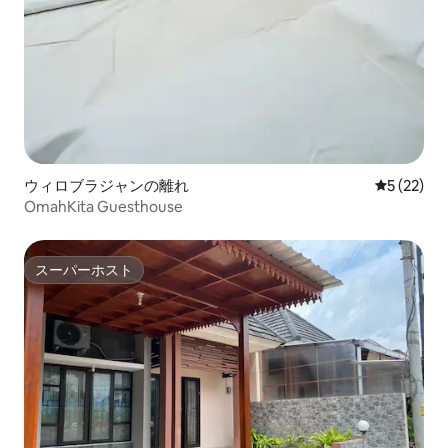
ウィロブラジャンの離れ
レビュー2
5 (22)
OmahKita Guesthouse
スーパーホスト
スーパーホスト