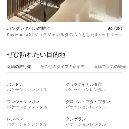
バングンタパンの離れ
レビュー2
5 (28)
Kay House 2 | ジョグジャカルタの広々とした3ベッドルー
ムの宿泊先
ぜひ訪⁠れ⁠た⁠い目⁠的⁠地
近場の旅行先
その他のタ⁠イ⁠プ⁠の宿⁠泊⁠先
近場で人気の観光
バンドン
ジョグジャカルタ市
バケーションレンタル
バケーションレンタル
プンジャリンガン
グロゴル・プタムブラン
バケーションレンタル
バケーションレンタル
レンバン
タンゲラン
バケーションレンタル
バケーションレンタル