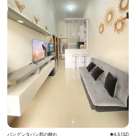
バングンタパン郡の離れ
レビュー32
4.5 (32)