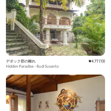
デポック郡の離れ
レビュー13件
4.77 (13)
Hidden Paradise - Budi Susanto