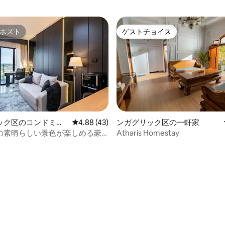
ホスト
ゲストチョイス
ホスト
ゲストチョイス
ック区のコンドミニ
レビュー43件、5つ星中4.88つ星の平均評価
4.88 (43)
ンガグリック区の一軒家
の素晴らしい景色が楽しめる豪
Atharis Homestay
つ星中5つ星の平均評価
ート