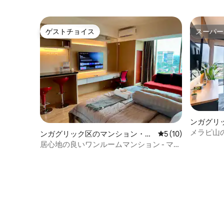
ゲストチョイス
スーパー
ゲストチョイス
スーパー
ンガグリ
アム
メラピ山
ンガグリック区のマンション・ア
レビュー10件、5
5 (10)
華なアパ
パート
居心地の良いワンルームマンション - マタ
ラム市 by bumikirana