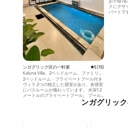
お子様1
クにデザ
パートで
モダンな
を備えた
お部屋です。 無料駐車場、
ム、カフ
ミニマー
【アメニ
テレビ Wi
蔵庫 - 
ポット -
具 アイロン 
ンガグリック区の一軒家
レビュー15件、5
5 (15)
はありま
Kaluna Villa、2ベッドルーム、ファミリー
向け、専用プール、Ngeyogja
2ベッドルーム・プライベートプール付き
ヴィラ 2つの独立した寝室があり、各寝室
にバスルームが備わっています。 水深1.2
メートルのプライベートプール。 プール
ンガグリック
エリアにはパントリーとダイニングテー
ブルが用意されています。 夜の水泳や家
族とのバーベキューにぴったりのスマー
トプロジェクター（Android）が用意され
ています。 面積 102 平方メートル キング
サイズのベッド1台 クイーンサイズベッド