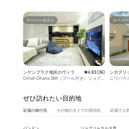
スーパーホスト
スーパー
スーパーホスト
スーパー
ンゲンプラク地区のヴィラ
レビュー36件、5つ星中
4.83 (36)
ンガグリ
Omah Ohana 2BR（プール付き）ジョグ
ニワハウス
ジャカルタ
ぜひ訪⁠れ⁠た⁠い目⁠的⁠地
近場の旅行先
その他のタ⁠イ⁠プ⁠の宿⁠泊⁠先
近場で人
バンドン
ジョグジャカルタ市