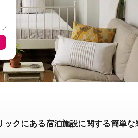
クに⁠あ⁠る宿⁠泊⁠施⁠設⁠に関⁠す⁠る簡⁠単⁠な統