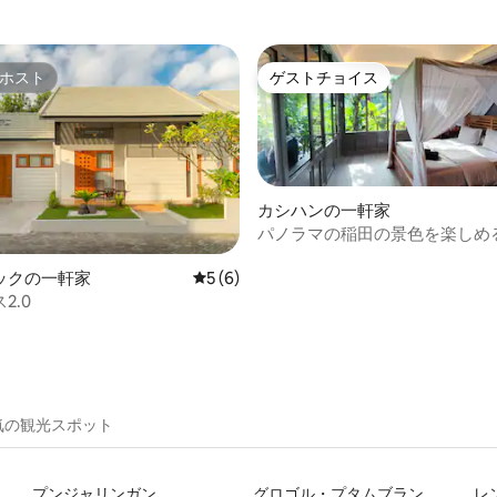
ホスト
ゲストチョイス
ホスト
ゲストチョイス
カシハンの一軒家
パノラマの稲田の景色を楽しめ
ナ・サワハウス
4.83つ星の平均評価
ックの一軒家
レビュー6件、5つ星中5つ星の平均評価
5 (6)
2.0
気の観光スポット
プンジャリンガン
グロゴル・プタムブラン
レ