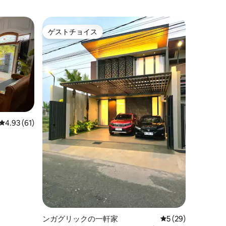
ゲストチョイス
ゲストチョイス
レビュー61件、5つ星中4.93つ星の平均評価
4.93 (61)
ンガグリックの一軒家
レビュー29件、5
5 (29)