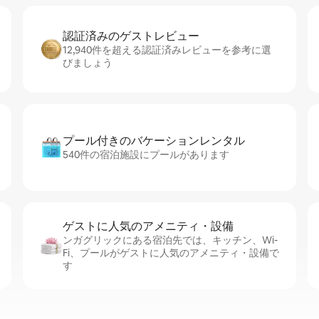
認証済みのゲ⁠ス⁠ト⁠レ⁠ビ⁠ュ⁠ー
12,940件を超える認証済みレビューを参考に選
びましょう
プール付きのバ⁠ケ⁠ー⁠シ⁠ョ⁠ンレ⁠ン⁠タ⁠ル
540件の宿泊施設にプールがあります
ゲストに人⁠気⁠のア⁠メ⁠ニ⁠テ⁠ィ・設⁠備
ンガグリックにある宿泊先では、キッチン、Wi-
Fi、プールがゲストに人気のアメニティ・設備で
す