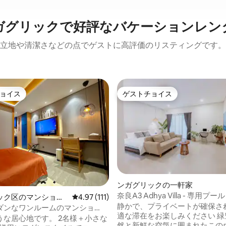
ガグリックで好評なバケーションレン
立地や清潔さなどの点でゲストに高評価のリスティングです。
ョイス
ゲストチョイス
ョイス
ゲストチョイス
ンガグリックの一軒家
奈良A3 Adhya Villa - 専用プール
ック区のマンショ
レビュー111件、5つ星中4.97つ星の平均評価
4.97 (111)
静かで、プライベートが確保さ
ート
ダンなワンルームのマンショ
適な滞在をお楽しみください 緑豊かな自
ート
うな居心地です。 2名様＋小さな
然と新鮮な空気に囲まれたこの