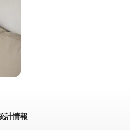
⁠計⁠情⁠報