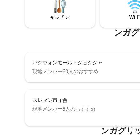
1台 主寝室にソファとスマートテレビ 主寝
室のバスタブ 給湯器 エアコン 冷蔵庫 食
キッチン
Wi-F
卓、コンロ、フライパン、食器、飲料水
付きのパントリーキッチン プライベート
プール スマートプロジェクター
ンガグ
パクウォンモール・ジョグジャ
現地メンバー60人のおすすめ
スレマン市庁舎
現地メンバー5人のおすすめ
ンガグリ