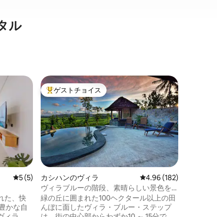
タル
スレマン
ゲストチョイス
スーパ
大好評のゲストチョイスです。
スーパ
フルトン
ィラ・パ
Pulas P
るテラコ
ストなト
良い、親
す。ジョ
でアクセ
ケーショ
ユニット
レビュー5件、5つ星中5つ星の平均評価
5 (5)
カシハンのヴィラ
レビュー182件、5つ星
4.96 (182)
エアコン、
ヴィラブルーの階段、素晴らしい景色を
ン、50
望む専用ヴィラ
れた、快
緑の丘に囲まれた100ヘクタール以上の田
場があり
んぼに面したヴィラ・ブルー・ステップ
には、沈
ヴィラ
は、街の中心部からわずか10 ～ 15分で、
に帰って