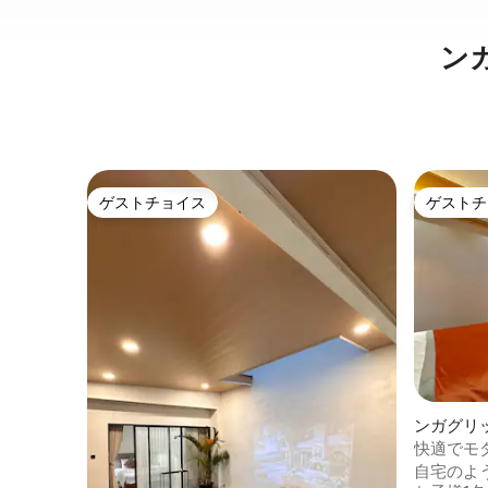
ン
ゲストチョイス
ゲストチ
ゲストチョイス
ゲストチ
ンガグリ
ン・アパ
快適でモ
ン・アパ
自宅のよ