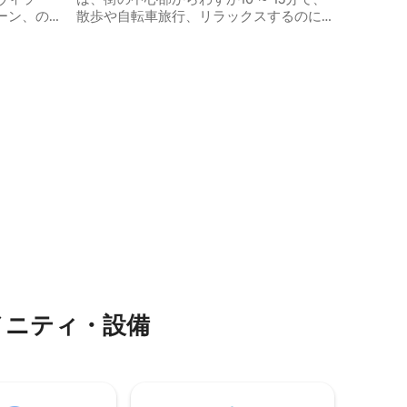
ーン、の
散歩や自転車旅行、リラックスするのに
の質の高
最適なエリアです。 こちらの復元された
肢です。
伝統的な家には、すべてのアメニティ、
プライベートガーデン、プールがありま
スマートテレ
す。朝食が含まれており、近くのBlue
• 水ディス
Stepsレストランからすべての食事に対応
タブ • ア
できます。 Villa Blue Stepsは、家族とプ
ブル • 簡
ライベートな時間を過ごすのにも、ロマ
 食器 •
ンチックな日々を一緒に過ごすのにも最
適な場所です！ レビューをチェック！
メニティ・設備