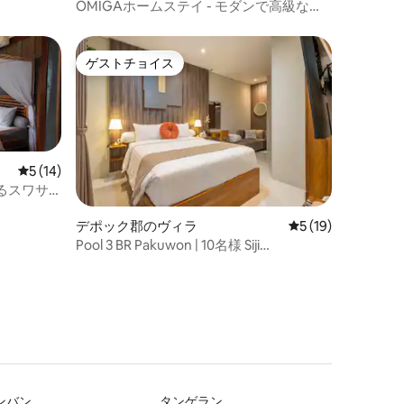
OMIGAホームステイ - モダンで高級な宿
泊施設
ゲストチョイス
ゲストチョイス
レビュー14件、5つ星中5つ星の平均評価
5 (14)
るスワサ
デポック郡のヴィラ
レビュー19件、5
5 (19)
Pool 3 BR Pakuwon | 10名様 Siji
Sanggrahan 3ユニット
ンバン
タンゲラン