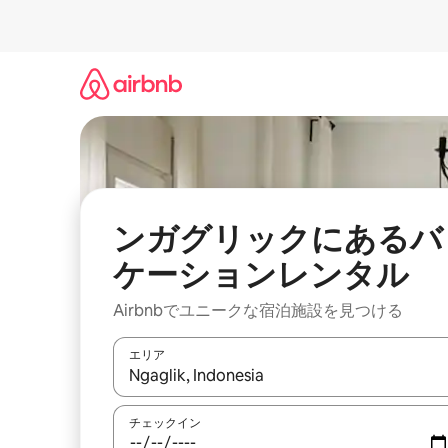
コ
ン
テ
ン
ツ
に
ス
キ
ッ
プ
ンガグリックにあるバ
ケーションレンタル
Airbnbでユニークな宿泊施設を見つける
エリア
検索結果が表示されたら、上下の矢印キーを使っ
チェックイン