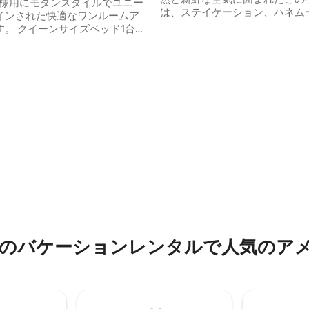
名様用にモダンスタイルでユニー
は、ステイケーション、ハネム
インされた快適なワンルームア
んびりした休暇、または家族と
す。 クイーンサイズベッド1台、
い時間を過ごすのに最適な選択
バスルーム、基本的な調理器具
⸻ ヴィラの設備 • エクストラキングサ
キッチン、バルコニーを備えた
イズベッド（200 x 200） • 
プール、ジ
ビ（Netflix対応） • 無料Wi-Fi 
ェ、レストラン、ランドリー、
ペンサー • 冷蔵庫 • 給湯器 • バス
ケットがあるロビーエリア。
メニティグッズ • ダイニングテー
ティ・設備】 55インチスマート
単な料理ができるミニパントリー •
-Fi エアコン ホットシャワー 冷
ヘアドライヤー
電子レンジ 電気コンロ ・湯沸かし
 キッチンシンク 基本的な調理器
ヘアドライヤー ノート： 朝食
つ星中5つ星の平均評価
せん。
のバケーションレンタルで人気のア