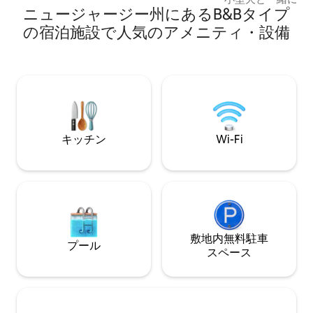
にあるのんびりした隠れ家へと完全に生
ニュージャージー州にあるB&Bタイプ
独立した玄関はあ
まれ変わったことを、一番乗りで体験し
キッチンスペース
の宿泊施設で人気のアメニティ・設備
ましょう。 内装と外装の両方を完全に改
いの魅力とラグジ
装した、従来のホテルスペースというよ
シュなシックなイ
りもワンルームアパートのような間取り
辺の静かでゆった
の、完全に改装されたお部屋で、ちょっ
ています。太陽に
とした休息とリラクゼーションをお楽し
日々を楽しみ、海
みください。 レンダリングには、2022年
い、800エーカー
のメモリアルデーの週末にデビューする
近くのレストラン
予定の洗練された新しい外観が含まれて
い、夕焼けを眺め
います。 14室のミッドセンチュリースタ
キッチン
Wi-Fi
う。忘れられない
イルのスイートはそれぞれ、スタイルを
な暮らしの静けさ
犠牲にすることなくスペースを最大限に
す。乳幼児・子ど
活用できるよう戦略的に設計されていま
す。 フルサイズの冷蔵庫、コンロ、電子
レンジ、キューリグコーヒーメーカー、
夕食用食器、調理器具を備えたキッチン
が完備されており、家のような心地よさ
敷地内無料駐⁠車
で旅行を楽しむことができます。 キッチ
プール
ス⁠ペ⁠ー⁠ス
ンセットには、追加の座席や食事スペー
スが備わっており、専用キッチンで調理
した家庭料理を楽しむのに最適です。 ス
ーツケースを広々としたドレッサーや大
きなクローゼットに収納して、滞在をシ