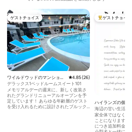
ゲストチョイス
ゲストチョイス
ゲストチョイス
大好評のゲストチ
ワイルドウッドのマンショ
レビュー26件、5つ星中4.85
4.85 (26)
ン・アパート
デラックス1ベッドルームスイート101
メモリアルデーの週末に、新しく改装さ
れたグランドリニューアルオープンを予
定しています！ あらゆる年齢層のゲスト
ハイランズの個室
を受け入れるために設計されたブルック
海辺の甘い生活 -
リンビーチクラブは、休息とリラクゼー
よう。
家全体ではなく、
ションを刺激する究極のバケーションス
ことになります。
ポットです。 かつては不適切だったモー
につき追加料金10
テルが、ビーチからわずか数分のところ
小型犬と一緒に家