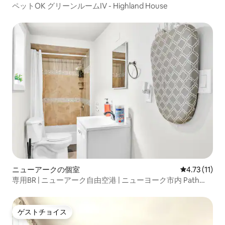
ペットOK グリーンルームIV - Highland House
ニューアークの個室
レビュー11件
4.73 (11)
専用BR | ニューアーク自由空港 | ニューヨーク市内 Path
Train（B）
ゲストチョイス
ゲストチョイス