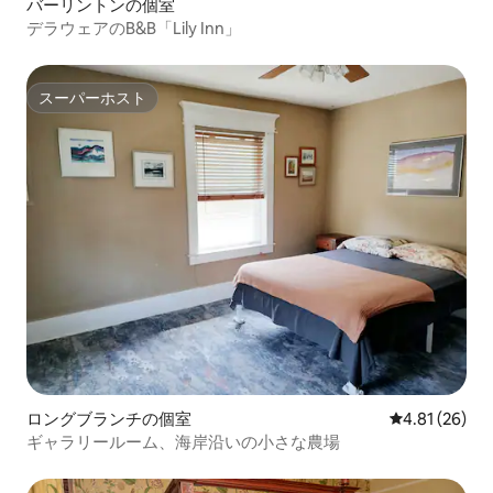
バーリントンの個室
デラウェアのB&B「Lily Inn」
スーパーホスト
スーパーホスト
ロングブランチの個室
レビュー26件
4.81 (26)
ギャラリールーム、海岸沿いの小さな農場