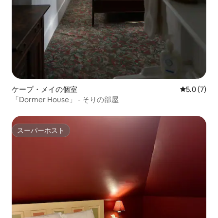
ケープ・メイの個室
レビュー7
5.0 (7)
「Dormer House」 - そりの部屋
スーパーホスト
スーパーホスト