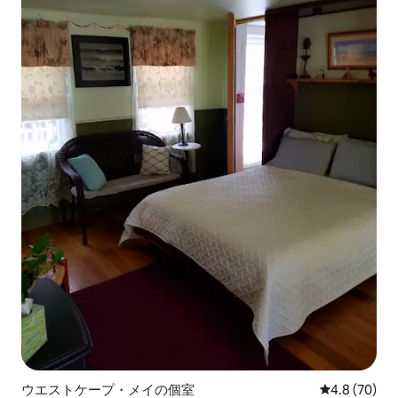
ウエストケープ・メイの個室
レビュー70
4.8 (70)