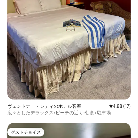
ヴェントナー・シティのホテル客室
レビュー17件
4.88 (17)
広々としたデラックス•ビーチの近く•朝食+駐車場
ゲストチョイス
ゲストチョイス