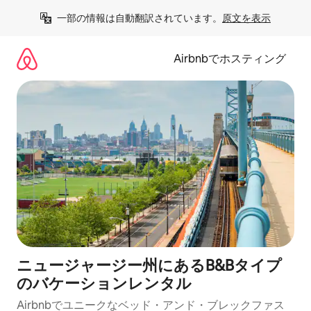
コ
一部の情報は自動翻訳されています。
原文を表示
ン
テ
ン
Airbnbでホスティング
ツ
に
ス
キ
ッ
プ
ニュージャージー州にあるB&Bタイプ
のバケーションレンタル
Airbnbでユニークなベッド・アンド・ブレックファス