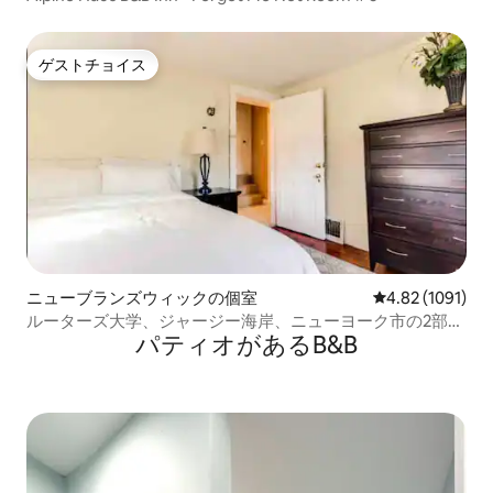
ゲストチョイス
ゲストチョイス
ニューブランズウィックの個室
レビュー1091
4.82 (1091)
ルーターズ大学、ジャージー海岸、ニューヨーク市の2部屋
パティオがあるB&B
の個室