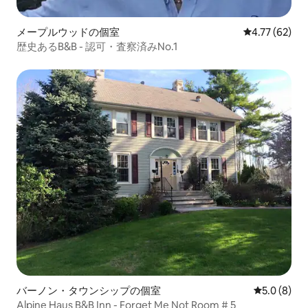
メープルウッドの個室
レビュー62件
4.77 (62)
歴史あるB&B - 認可・査察済みNo.1
バーノン・タウンシップの個室
レビュー8
5.0 (8)
Alpine Haus B&B Inn - Forget Me Not Room # 5