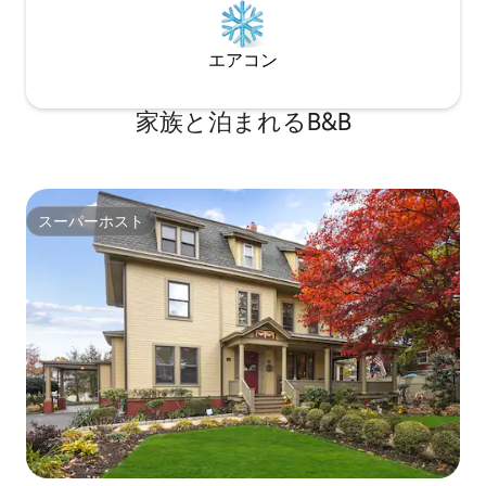
ンプルにして、日当たりを浴びましょ
う。 クイーンベッドには柔らかいシーツ
と心地よいキルトがセットで用意されて
エアコン
おり、ツインサイズのソファベッド2台が
あるので、1日の終わりに快適に眠ること
家族と泊まれるB&B
ができます。 屋外では、埋め込み型プー
ルの周りで豪華にくつろぐか、2階のテラ
スで日光浴を楽しむことができます。 明
るくて軽いラウンジチェア、サイドチェ
ア、快適なソファーがあるので、プール
スーパーホスト
とパティオエリア全体で最適な座席を提
スーパーホスト
供します。 裏にあるピクニックテーブル
は、太陽の下で長い1日を過ごした後のラ
ンチに最適な設定です。 敷地内に駐車場
があるので、車両に簡単にアクセスで
き、荷物の積み下ろしができます。 ファ
ミリー向けでありながら、楽しく活気に
満ちた雰囲気で、誰にとっても適したバ
ケーション先となっています。 ビーチや
ボードウォークからわずか数ブロックの
ワイルドウッドの中心部に位置し、すぐ
近くに人気のバーやレストランがある島
のアクションに浸ることができます。 マ