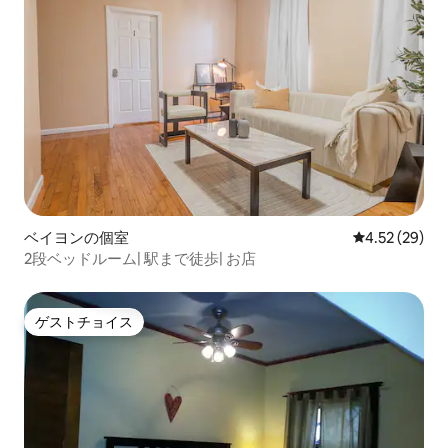
ベイヨンの個室
レビュー29件
4.52 (29)
2段ベッドルーム| 駅まで徒歩| お店
ゲストチョイス
ゲストチョイス