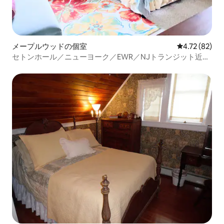
メープルウッドの個室
レビュー82件
4.72 (82)
セトンホール／ニューヨーク／EWR／NJトランジット近く
の宿泊先