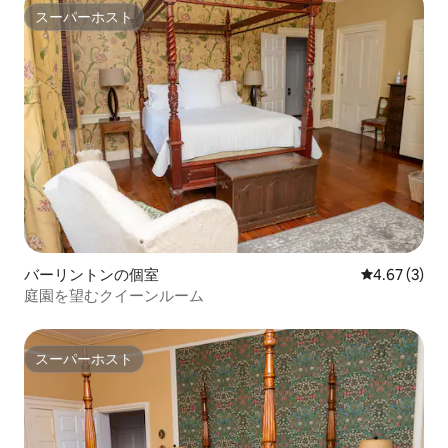
スーパーホスト
スーパーホスト
バーリントンの個室
レビュー3件
4.67 (3)
庭園を望むクイーンルーム
スーパーホスト
スーパーホスト