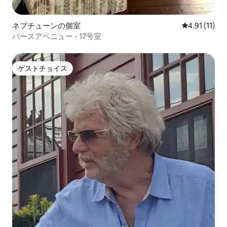
ネプチューンの個室
レビュー11件
4.91 (11)
バースアベニュー - 17号室
ゲストチョイス
ゲストチョイス