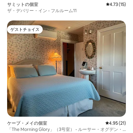
ービスダイナーでリフレッシュできる朝
サミットの個室
レビュー15件
4.73 (15)
食やブランチを堪能したり、ダッファー
ザ・デバリー・イン - フルルーム11
ズレストランやオールドファッションア
イスクリームで甘いものを堪能したりし
てください。 ディナーやドリンクは、
ゲストチョイス
Dogtooth Bar and Grill、MudHen
ゲストチョイス
Brewing Company、Poppi's Pizzaなど、
地元の定番料理が徒歩圏内にあります。
ボードウォークの1ブロック先にある有名
なワイルドウッドの看板を訪れ、忘れら
れない休暇の思い出を呼び起こす家族写
真を撮りましょう。 お会いできるのを楽
しみにしています。 Instagramでフォロ
ーしてください
@brooklynbeachclub_wildwood ハウス
ルールと追加事項： 未成年者の飲酒禁
止。 禁煙。追加の清掃料金が発生する場
合があります。 午後11時以降は騒音を最
小限に抑えてください（大音量の音楽や
騒音は禁止です）。 食器は使用後に洗っ
てください。 ***快適さと利便性のために
ベッドリネンは用意されていますが、タ
ケープ・メイの個室
レビュー21件
4.95 (21)
オルは用意されていません。 必ずご自身
「The Morning Glory」（3号室） - ルーサー・オグデン・
のものをお持ちください。***