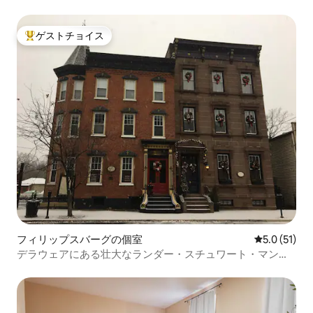
イン
ゲストチョイス
大好評のゲストチョイスです。
フィリップスバーグの個室
レビュー51
5.0 (51)
デラウェアにある壮大なランダー・スチュワート・マンシ
ョン