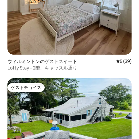
ウィルミントンのゲストスイート
レビュー3
5 (39)
Lofty Stay - 2階、キャッスル通り
ゲストチョイス
ゲストチョイス