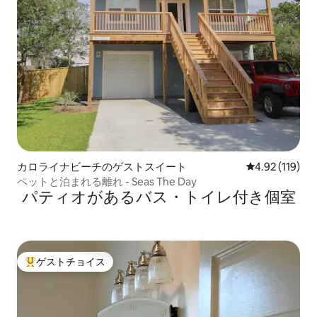
カロライナビーチのゲストスイート
レビュー119件
4.92 (119)
ペットと泊まれる離れ - Seas The Day
パティオがあるバス・トイレ付き個室
ゲストチョイス
大好評のゲストチョイスです。