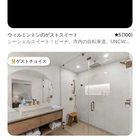
ウィルミントンのゲストスイート
レビュー10
5 (100)
シーシェルスイート！ビーチ、市内の自転車道、UNCWの
近く
ゲストチョイス
大好評のゲストチョイスです。