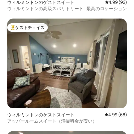
ウィルミントンのゲストスイート
レビュー93件
4.99 (93)
ウィルミントンの高級スパリトリート | 最高のロケーション
ゲストチョイス
大好評のゲストチョイスです。
ウィルミントンのゲストスイート
レビュー68件
4.99 (68)
アッパールームスイート（清掃料金が安い）