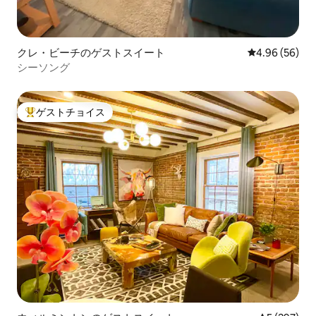
クレ・ビーチのゲストスイート
レビュー56件
4.96 (56)
シーソング
ゲストチョイス
大好評のゲストチョイスです。