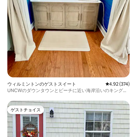
ウィルミントンのゲストスイート
レビュー374件
4.92 (374)
UNCWのダウンタウンとビーチに近い海岸沿いのキングス
イート
ゲストチョイス
ゲストチョイス