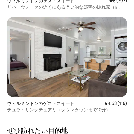
ウィルミントンのゲストスイート
レビュー39
5 (397)
リバーウォークの近くにある歴史的な邸宅の隠れ家（駐車
場付き）
ウィルミントンのゲストスイート
レビュー116件
4.63 (116)
チュラ・サンクチュアリ（ダウンタウンまで10分）
ぜひ訪⁠れ⁠た⁠い目⁠的⁠地