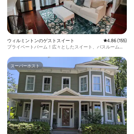
ウィルミントンのゲストスイート
レビュー155件
4.86 (155)
プライベートパーム！広々としたスイート、バスルーム、
パティオ！
スーパーホスト
スーパーホスト