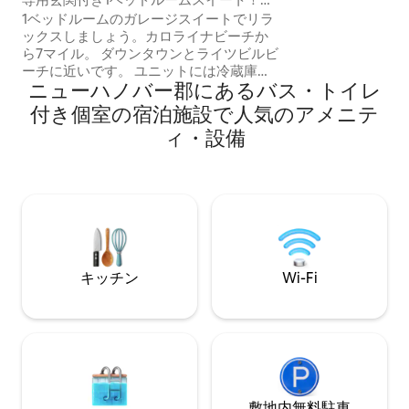
ど、充実した設備
ーチまで7分！
1ベッドルームのガレージスイートでリラ
椅子、ソファ、デ
ックスしましょう。カロライナビーチか
ングエリア。ゲームと
ら7マイル。 ダウンタウンとライツビルビ
トテレビ、屋外シ
ーチに近いです。 ユニットには冷蔵庫、
車と椅子。アディ
ニューハノバー郡にあるバス・トイレ
電子レンジ、コーヒーマシンがありま
ィオエリア。 ペ
す。 共有のキッチンスペースがあるリビ
付き個室の宿泊施設で人気のアメニテ
の場合は200ドル
ングルームと、キングサイズのベッド1台
ィ・設備
と専用のフルバスルームを備えた寝室が
あります。 フルサイズの洗濯機と乾燥機
が備わっています。 エントランスが独立
している専用ユニットで、セルフチェッ
クインが可能です。チェックイン時間は
午後5時に設定されています。可能であれ
ば、アーリーチェックインでも構いませ
ん。お気軽にお問い合わせください！
キッチン
Wi-Fi
敷地内無料駐⁠車