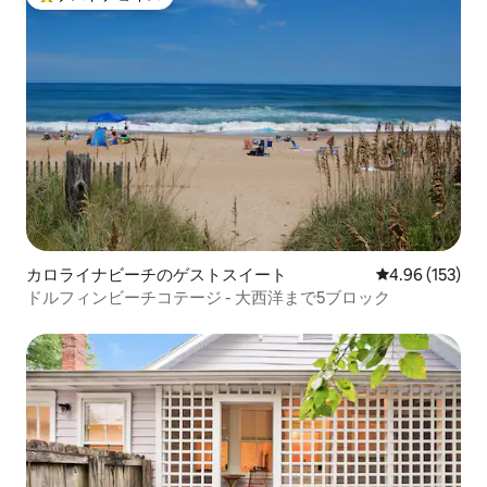
大好評のゲストチョイスです。
カロライナビーチのゲストスイート
レビュー153件
4.96 (153)
ドルフィンビーチコテージ - 大西洋まで5ブロック