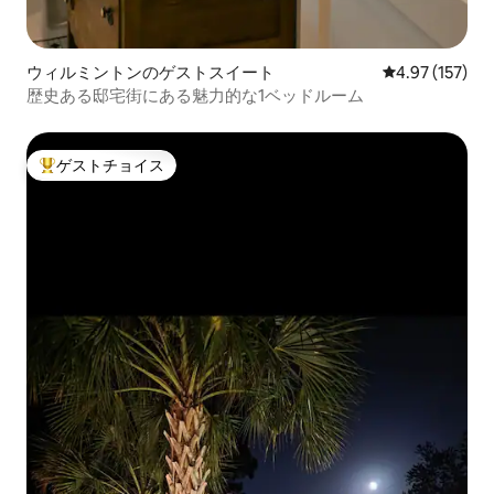
ウィルミントンのゲストスイート
レビュー157件
4.97 (157)
歴史ある邸宅街にある魅力的な1ベッドルーム
ゲストチョイス
大好評のゲストチョイスです。