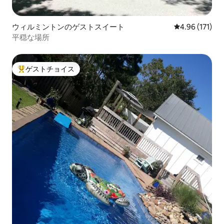
ウィルミントンのゲストスイート
レビュー171件
4.96 (171)
平穏な場所
ゲストチョイス
大好評のゲストチョイスです。