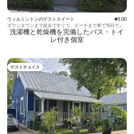
ウィルミントンのゲストスイート
レビュー
5 (8)
ダウンタウンまで徒歩ですぐで、ビーチまで車で15分で
洗濯機と乾燥機を完備したバス・トイ
す。
レ付き個室
ゲストチョイス
ゲストチョイス