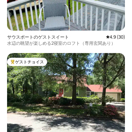
サウスポートのゲストスイート
レビュー30
4.9 (30)
水辺の眺望が楽しめる2寝室のロフト（専用玄関あり）
ゲストチョイス
大好評のゲストチョイスです。