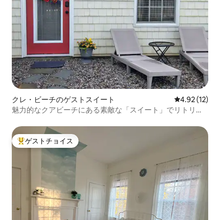
クレ・ビーチのゲストスイート
レビュー12件
4.92 (12)
魅力的なクアビーチにある素敵な「スイート」でリトリー
ト体験
ゲストチョイス
大好評のゲストチョイスです。