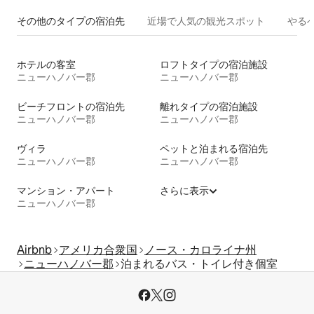
その他のタ⁠イ⁠プ⁠の宿⁠泊⁠先
近場で人気の観光スポット
やる
ホテルの客室
ロフトタイプの宿泊施設
ニューハノバー郡
ニューハノバー郡
ビーチフロントの宿泊先
離れタイプの宿泊施設
ニューハノバー郡
ニューハノバー郡
ヴィラ
ペットと泊まれる宿泊先
ニューハノバー郡
ニューハノバー郡
マンション・アパート
さらに表示
ニューハノバー郡
Airbnb
アメリカ合衆国
ノース・カロライナ州
ニューハノバー郡
泊まれるバス・トイレ付き個室