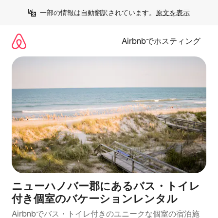
コ
一部の情報は自動翻訳されています。
原文を表示
ン
テ
ン
Airbnbでホスティング
ツ
に
ス
キ
ッ
プ
ニューハノバー郡にあるバス・トイレ
付き個室のバケーションレンタル
Airbnbでバス・トイレ付きのユニークな個室の宿泊施