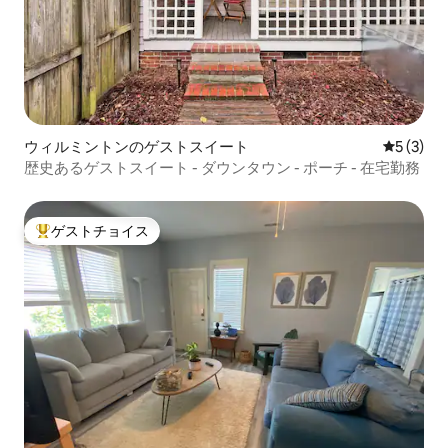
ウィルミントンのゲストスイート
レビュー
5 (3)
歴史あるゲストスイート - ダウンタウン - ポーチ - 在宅勤務
ゲストチョイス
大好評のゲストチョイスです。