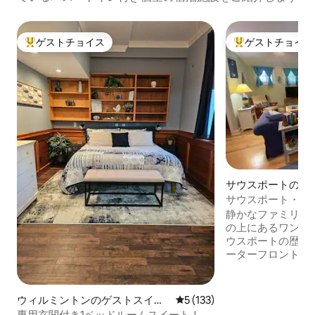
ゲストチョイス
ゲストチョイス
大好評のゲストチョイスです。
大好評のゲストチ
サウスポートのゲ
ート
サウスポート・セ
オアパートメント
静かなファミリー
の上にあるワンルー
ウスポートの歴史
ーターフロントから1マイ
場、専用玄関、フ
庫、電子レンジ、
ンロ、ミキサー、K
ウィルミントンのゲストスイー
レビュー133件、5つ星中5
5 (133)
ー、食器・調理器
ト
専用玄関付き1ベッドルームスイート！ビ