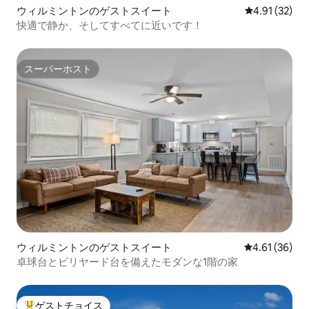
ウィルミントンのゲストスイート
レビュー32件
4.91 (32)
快適で静か、そしてすべてに近いです！
スーパーホスト
スーパーホスト
ウィルミントンのゲストスイート
レビュー36件
4.61 (36)
卓球台とビリヤード台を備えたモダンな1階の家
ゲストチョイス