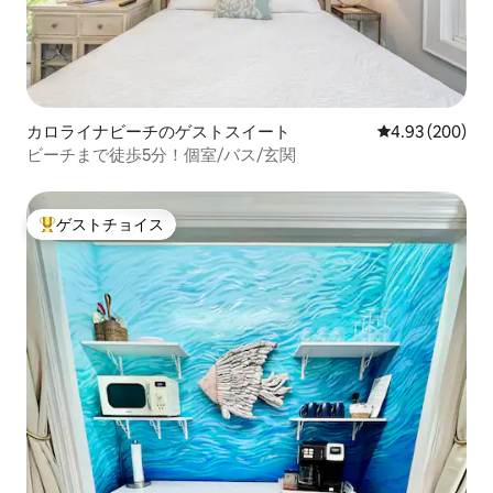
カロライナビーチのゲストスイート
レビュー200件
4.93 (200)
ビーチまで徒歩5分！個室/バス/玄関
ゲストチョイス
大好評のゲストチョイスです。