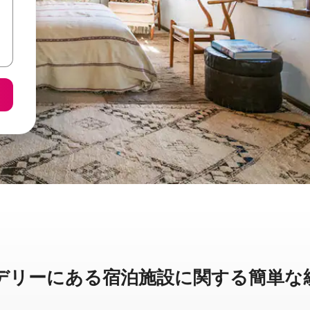
ーに⁠あ⁠る宿⁠泊⁠施⁠設⁠に関⁠す⁠る簡⁠単⁠な統