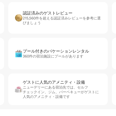
認証済みのゲ⁠ス⁠ト⁠レ⁠ビ⁠ュ⁠ー
215,560件を超える認証済みレビューを参考に選
びましょう
プール付きのバ⁠ケ⁠ー⁠シ⁠ョ⁠ンレ⁠ン⁠タ⁠ル
360件の宿泊施設にプールがあります
ゲストに人⁠気⁠のア⁠メ⁠ニ⁠テ⁠ィ・設⁠備
ニューデリーにある宿泊先では、セ⁠ル⁠フ
チ⁠ェ⁠ッ⁠ク⁠イ⁠ン、ジム、バーベキューがゲストに
人気のアメニティ・設備です