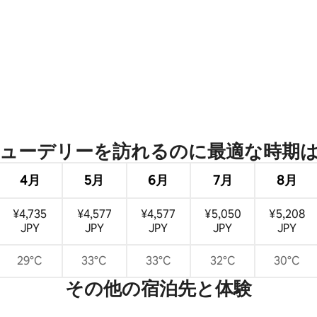
4.89つ星の平均評価
ューデリーを訪⁠れ⁠るの⁠に最⁠適⁠な時⁠期⁠は
4月
5月
6月
7月
8月
¥4,735
¥4,577
¥4,577
¥5,050
¥5,208
JPY
JPY
JPY
JPY
JPY
29°C
33°C
33°C
32°C
30°C
その他の宿⁠泊⁠先と体⁠験