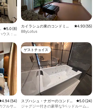
カイラシュの東のコンドミニ
レビュー55件、5つ星
4.93 (55)
レビュー8件、5つ星中5.0つ星の平均評価
5.0 (8)
アム
8ByLotus
ントハウス：1
チンの隠れ
ゲストチョイス
ゲストチョイス
レビュー54件、5つ星中4.94つ星の平均評価
4.94 (54)
スブハシュ・ナガーのコンドミ
レビュー24件、5つ星
5.0 (24)
ニアム
のフルサ
ジャグジー付きの豪華な1ベッドルーム｜
ラジョウリ・ガーデン｜ニューデリー