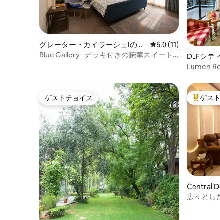
グレーター・カイラーシュIのマ
レビュー11件、5つ星
5.0 (11)
ンション・アパート
Blue Gallery | デッキ付きの豪華スイート |
DLFシテ
デリー
ン・アパ
Lumen 
の近くにあ
ゲストチョイス
ゲス
ゲストチョイス
大好評の
Central
広々とした
ーアクセス