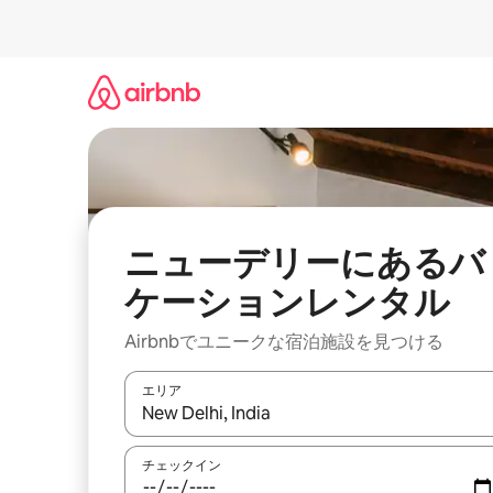
コ
ン
テ
ン
ツ
に
ス
キ
ッ
プ
ニューデリーにあるバ
ケーションレンタル
Airbnbでユニークな宿泊施設を見つける
エリア
検索結果が表示されたら、上下の矢印キーを使っ
チェックイン