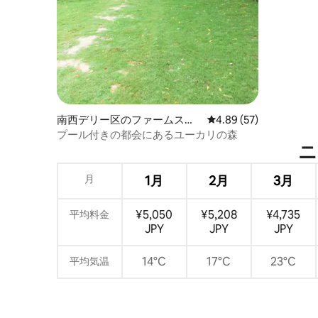
南西デリー区のファームステ
レビュー57件、5つ星中
4.89 (57)
イ
プール付きの都会にあるユーカリの森
ニ
月
1月
2月
3月
¥5,050
¥5,208
¥4,735
平均料金
JPY
JPY
JPY
14°C
17°C
23°C
平均気温