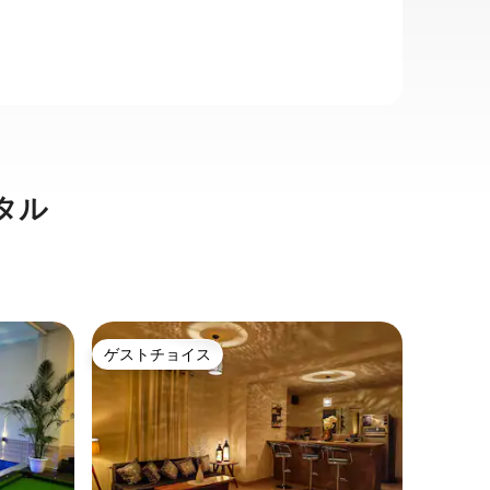
タル
セクター
ゲストチョイス
ゲスト
ゲストチョイス
ゲスト
Araval
きのワン
Hidden
つろげる静かな
ベッドル
明るいリ
の良い隠