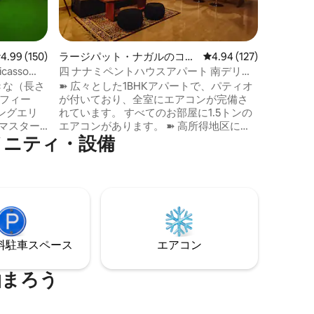
ら緑豊か
の美しい
つろぎま
のリラッ
レビュー150件、5つ星中4.99つ星の平均評価
4.99 (150)
ラージパット・ナガルのコン
レビュー127件、5つ星
4.94 (127)
す。快適
ドミニアム
ル、ご家
asso
四 ナナミペントハウスアパート 南デリー
す。 都会の生活から逃れて、爽やかな時
にあるパティオ付き
➽ 広々とした1BHKアパートで、パティオ
間を過ご
4フィー
が付いており、全室にエアコンが完備さ
です。
ングエリ
れています。 すべてのお部屋に1.5トンの
エアコンがあります。 ➽ 高所得地区にあ
メニティ・設備
のバスル
る日当たりの良い物件で、3面が開放され
がありま
ており、公園に面していて、風通しが良
く、自然光と新鮮な空気がたっぷり入っ
ンプル、
てきます。 25WサウンドバーとAmazon
カースな
FireStickを備えた➽ハイエンドプロジェク
です。セ
ター。 便利な調理に必要なものが➽すべ
ャープルジ
て揃ったキッチン。 アンビエントライト
鉄
とパティオを冷やす独自のフォーガーシ
⁠車ス⁠ペ⁠ー⁠ス
エアコン
～40分。
ステムを備えた素晴らしい専用テラスパ
ティオで➽リラックス
泊まろう