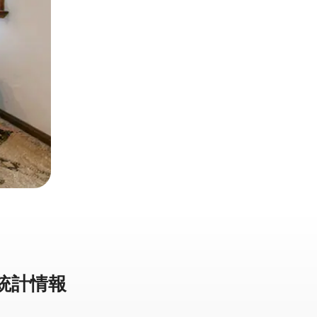
⁠計⁠情⁠報