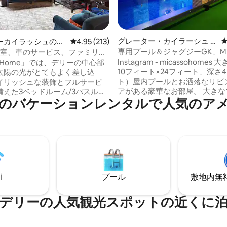
中4.88つ星の平均評価
グレーター・カイラーシュ II
ーカイラッシュのコ
レビュー213件、5つ星中4.95つ星の平均評価
4.95 (213)
の一軒家
アム
専用プール＆ジャグジーGK、Mic
3寝室、車のサービス、ファミリー
Homes | パーティー禁止
i-Fi
Instagram - micassohomes 大きな（長さ
for Home」では、デリーの中心部
10フィート×24フィート、深さ
太陽の光がとてもよく差し込
ト）屋内プールとお洒落なリビ
イリッシュな装飾とフルサービ
アがある豪華なお部屋。 大きなマスター
備えた3ベッドルーム/3バスルー
のバケーションレンタルで人気のア
ベッドルームには、スイート内
イベートアパートメントを提供
ームにプライベートジャグジー
す。 ゲート付きの安全な建物に
す。 ポッシュサウスデリー地区に位置し
食、お
ており、便利です。ロータステ
空港送迎のための車
クトゥブ・ミナール、ハウズ・
サービスを提供しており、デリ
どの主要な観光スポットに近い
内でのアグラ/ジャイプールへの移
レクトシティモール、GK、シ
しております。 ユニットは3
ャットなどのショッピングハブ。 地下
、モダンなエレベーターでアク
i
プール
敷地内無料駐
の駅から5分 空港からUberで30
ます。 すべての窓にはグリルが
地下鉄でもアクセス可能。
Jio Fiber Wi-Fiを提供してい
デリーの人気観光スポットの近くに