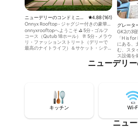
ニューデリーのコンドミニア
レビュー161件、5つ星
4.88 (161)
ム
Onnyx Rooftop - ジャグジー付きの豪華な
グレータ
ペントハウス
onnyxrooftopへようこそ ⛳️ 5分 - ゴルフ
ンドミニ
GK2の
コース（Qutub 18ホール） 🥂 5分 - メラウ
向け、高速W
「H is 
リ・ファッションストリート（デリーで
にある、
最高のナイトライフ）＆サケット・シテ
む、スタ
ィウォークモール Ⓜ️ 5分 - デリー・メト
ス設備を
ロ 🛜 300Mbps - Wi-Fi 😇 空気清浄機4台 -
ニューデリー
ムのプラ
H13/HEPA 🧺 毎日の清掃と清潔なタオル
していま
🙋🏻‍♂️管理人 - 午前10時30分～午後7時 セン
あります。 おいしい家庭料理の朝
トラルNCR、デリー南部にアーティステ
茶/コーヒー付き。 
ィックな安息の地を作りました。素晴ら
+運転手
しいひとときをお過ごしください： 🛏️豪
ー/NCR
華なキングサイズベッド3台 🛋️ 7人掛けL
動もお手伝い
字型ソファ 🚻 トイレ2室 🛀 ジャグジー
階にあり
キッチン
Wi-F
セスでき
あり、超高速
ます。
ニュー