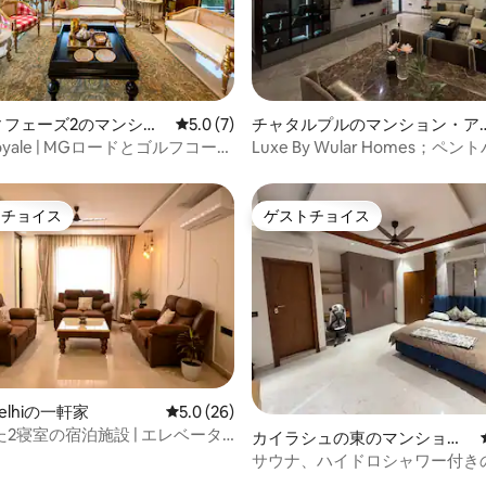
中5.0つ星の平均評価
ィフェーズ2のマンショ
レビュー7件、5つ星中5.0つ星の平均評価
5.0 (7)
チャタルプルのマンション・ア
ート
パート
Royale | MGロードとゴルフコース
Luxe By Wular Homes；ペ
る豪華な3BHK
ベッドルーム1バスルーム1キッ
家
トチョイス
ゲストチョイス
ゲストチョイスです。
ゲストチョイス
 Delhiの一軒家
レビュー26件、5つ星中5.0つ星の平均評価
5.0 (26)
2寝室の宿泊施設 | エレベータ
カイラシュの東のマンショ
 | デリー中心部
ン・アパート
サウナ、ハイドロシャワー付き
ービスの豪華マンション