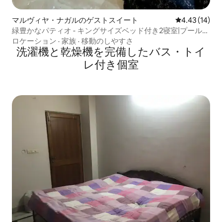
マルヴィヤ・ナガルのゲストスイート
レビュー14件
4.43 (14)
緑豊かなパティオ - キングサイズベッド付き2寝室|プール、
テラス、Netflix
ロケーション
·
家族
·
移動のしやすさ
洗濯機と乾燥機を完備したバス・トイ
レ付き個室