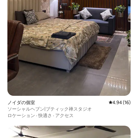
ノイダの個室
レビュー16件
4.94 (16)
ソーシャルヘブン|ブティック禅スタジオ
ロケーション
·
快適さ
·
アクセス