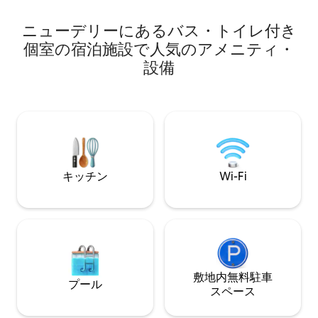
ックイン午後1時～午後10時 チェックアウ
リア。医療、ビジ
ト午前11時まで Wi-Fi、エアコン、温水、
適。 朝食とランドリーは追加料金でご利
ニューデリーにあるバス・トイレ付き
冷蔵庫、キングベッド、椅子、インバー
用いただけます。 共有スペースはありま
ター、バックアップ、ケトル ランドリー
個室の宿泊施設で人気のアメニティ・
せん！ 専用玄関！
（有料） SEC 18市場400 m DLFモール
設備
750m ニューデリー駅17キロ IGI空港27キ
ロ 禁煙 電子レンジ/テレビなし
キッチン
Wi-Fi
敷地内無料駐⁠車
プール
ス⁠ペ⁠ー⁠ス