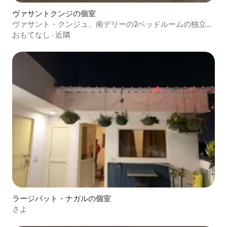
ヴァサントクンジの個室
ヴァサント・クンジュ、南デリーの2ベッドルームの独立し
たフラット
おもてなし
·
近隣
ラージパット・ナガルの個室
さよ