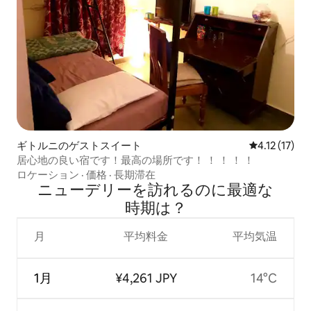
ギトルニのゲストスイート
レビュー17件
4.12 (17)
居心地の良い宿です！最高の場所です！ ！ ！ ！ ！
ロケーション
·
価格
·
長期滞在
ニューデリーを訪⁠れ⁠るの⁠に最⁠適⁠な
時⁠期⁠は⁠？
月
平均料金
平均気温
1月
¥4,261 JPY
14°C