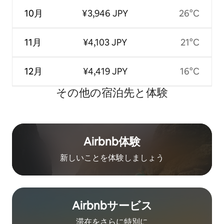
10月
¥3,946 JPY
26°C
11月
¥4,103 JPY
21°C
12月
¥4,419 JPY
16°C
その他の宿⁠泊⁠先と体⁠験
Airbnb体験
新しいことを体験しましょう
Airbnb⁠サ⁠ー⁠ビ⁠ス
滞在をさ⁠ら⁠に特⁠別⁠に