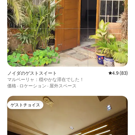
ノイダのゲストスイート
レビュー83
4.9 (83)
マルベーリャ：穏やかな滞在でした！
価格
·
ロケーション
·
屋外スペース
ゲストチョイス
ゲストチョイス