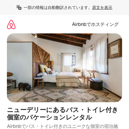
コ
一部の情報は自動翻訳されています。
原文を表示
ン
テ
ン
Airbnbでホスティング
ツ
に
ス
キ
ッ
プ
ニューデリーにあるバス・トイレ付き
個室のバケーションレンタル
Airbnbでバス・トイレ付きのユニークな個室の宿泊施