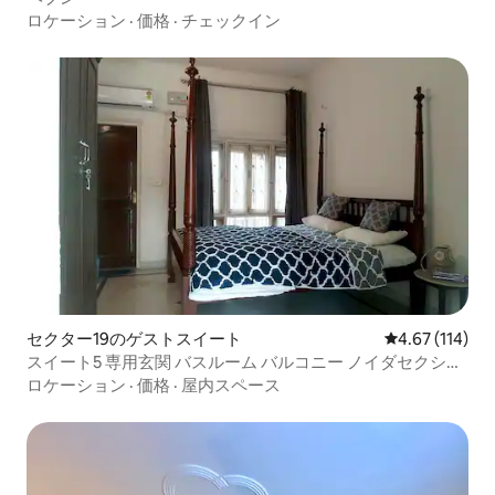
ロケーション
·
価格
·
チェックイン
セクター19のゲストスイート
レビュー114件
4.67 (114)
スイート5 専用玄関 バスルーム バルコニー ノイダセクショ
ン18 地下鉄650m
ロケーション
·
価格
·
屋内スペース