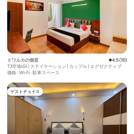
ドワルカの個室
レビュー10
4.5 (10)
T3空港IGI | ステイケーション | カップル | エグゼクティブ
価格
·
Wi-Fi
·
駐車スペース
ゲストチョイス
ゲストチョイス