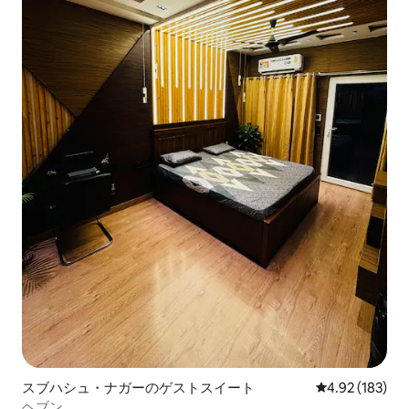
スブハシュ・ナガーのゲストスイート
レビュー183件
4.92 (183)
ヘブン