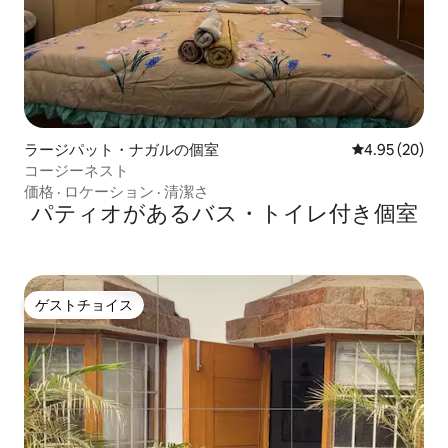
ラージパット・ナガルの個室
レビュー20件
4.95 (20)
コージーネスト
価格
·
ロケーション
·
清潔さ
パティオがあるバス・トイレ付き個室
ゲストチョイス
ゲストチョイス