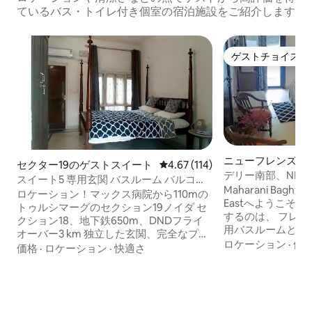
ているバス・トイレ付き個室の宿泊施設をご紹介します
ゲストチョイス
ゲストチョイス
ニューフレンズコ
セクター19のゲストスイート
レビュー114件、5つ星中4.67
4.67 (114)
ストスイート
デリー南部、NF
スイート5 専用玄関 バスルーム バルコニ
したお部屋
Maharani Bagh近く
ー ノイダセクション18 地下鉄650m
ロケーション！マックス病院から110mの
Eastへようこそ 家族経営のAirbnbが提供
トゥルシマーグのセクション19ノイダ セ
するのは、 フレ
クション18、地下鉄650m、DNDフライ
用バスルームとバル
オーバー3 km 独立した玄関、完全なプラ
フィートのエアコ
ロケーション
·
価
イバシー、家具付きスイート、プライベ
価格
·
ロケーション
·
快適さ
ロ病院とホーリー・
ートバス、バルコニー。カップル歓迎。
ジパト・ナガー、
毎日清掃。無料駐車場。セキュリティ。
アシュラム地下鉄駅ま
出入り時間の制限なし キッチンなし 1
Wi-Fi、エレベーター、 家庭料理
階、エレベーターなし 柔軟性なし - チェ
きのゲート付き住