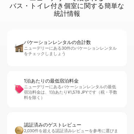
バ⁠ス⁠・⁠ト⁠イ⁠レ⁠付⁠き個⁠室⁠に関⁠す⁠る簡⁠単⁠な
統⁠計⁠情⁠報
バケーションレ⁠ン⁠タ⁠ル⁠の合⁠計⁠数
ニューデリーにある30件のバケーションレンタル
をチェックしましょう
1泊あたりの最⁠低⁠宿⁠泊⁠料⁠金
ニューデリーにあるバケーションレンタルの最低
宿泊料金は、1泊あたり¥1,578 JPYです（税・手数
料を除く）
認証済みのゲ⁠ス⁠ト⁠レ⁠ビ⁠ュ⁠ー
2,030件を超える認証済みレビューを参考に選びま