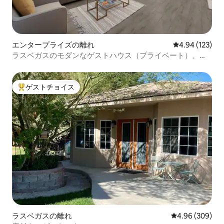
エンタープライズの離れ
レビュー123件
4.94 (123)
ラスベガスのモダンなゲストハウス（プライベート）、洗
濯機・乾燥機＆キッチン付き
ゲストチョイス
大好評のゲストチョイスです。
ラスベガスの離れ
レビュー309件
4.96 (309)