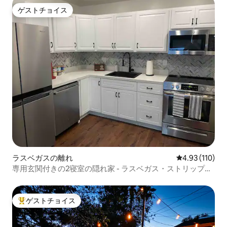
ゲストチョイス
ゲストチョイス
ラスベガスの離れ
レビュー110件
4.93 (110)
専用玄関付きの2寝室の隠れ家 - ラスベガス・ストリップ近
く
ゲストチョイス
大好評のゲストチョイスです。