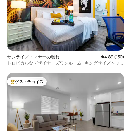
サンライズ・マナーの離れ
レビュー150件
4.89 (150)
トロピカルなデザイナーズワンルーム | キングサイズベッド
と無料駐車場
ゲストチョイス
大好評のゲストチョイスです。