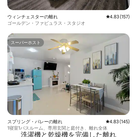
ウィンチェスターの離れ
レビュー157件
4.83 (157)
ゴールデン・ファビュラス・スタジオ
スーパーホスト
スーパーホスト
スプリング・バレーの離れ
レビュー145件
4.83 (145)
1寝室1バスルーム、専用玄関と庭付き、離れ全体
洗濯機と乾燥機を完備した離れ