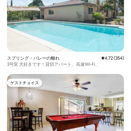
スプリング・バレーの離れ
レビュー354件
4.72 (354)
3号室 犬好きです！貸切アパート、高速Wi-Fi、
ゲストチョイス
ゲストチョイス