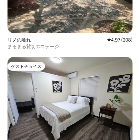
リノの離れ
レビュー208件
4.97 (208)
まるまる貸切のコテージ
ゲストチョイス
ゲストチョイス