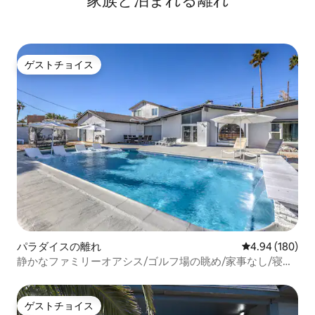
家族と泊まれる離れ
ゲストチョイス
ゲストチョイス
パラダイスの離れ
レビュー180件
4.94 (180)
静かなファミリーオアシス/ゴルフ場の眺め/家事なし/寝室
3室、バスルーム1室
ゲストチョイス
ゲストチョイス