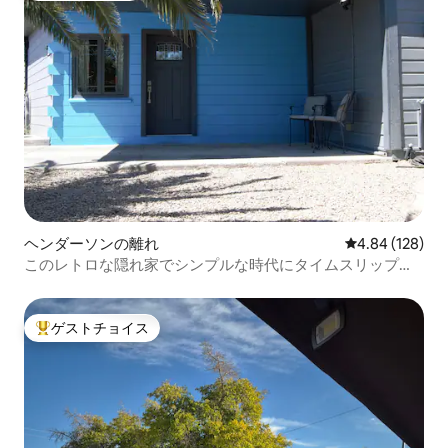
ヘンダーソンの離れ
レビュー128件
4.84 (128)
このレトロな隠れ家でシンプルな時代にタイムスリップし
ましょう！
ゲストチョイス
大好評のゲストチョイスです。