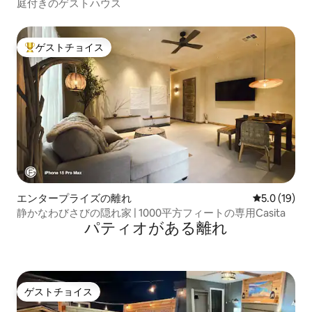
庭付きのゲストハウス
ゲストチョイス
大好評のゲストチョイスです。
エンタープライズの離れ
レビュー19
5.0 (19)
静かなわびさびの隠れ家 | 1000平方フィートの専用Casita
パティオがある離れ
ゲストチョイス
ゲストチョイス