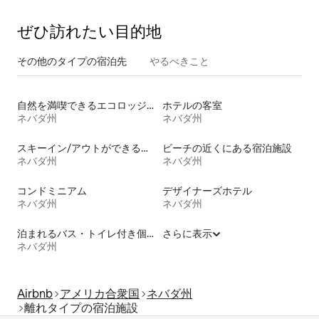
ぜひ訪⁠れ⁠た⁠い目⁠的⁠地
その他のタ⁠イ⁠プ⁠の宿⁠泊⁠先
やるべきこと
自然を満喫できるエコロッジの宿泊施設
ホテルの客室
ネバダ州
ネバダ州
スキーイン/アウトができる宿泊先
ビーチの近くにある宿泊施設
ネバダ州
ネバダ州
コンドミニアム
デザイナーズホテル
ネバダ州
ネバダ州
泊まれるバス・トイレ付き個室
さらに表示
ネバダ州
Airbnb
アメリカ合衆国
ネバダ州
離れタイプの宿泊施設