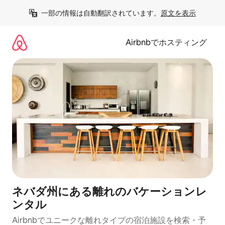
コ
一部の情報は自動翻訳されています。
原文を表示
ン
テ
ン
Airbnbでホスティング
ツ
に
ス
キ
ッ
プ
ネバダ州にある離れのバケーションレ
ンタル
Airbnbでユニークな離れタイプの宿泊施設を検索・予