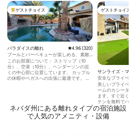
ゲストチョイス
ゲストチョイス
大好評のゲストチョイスです。
ゲストチョイス
パラダイスの離れ
レビュー320件、5つ星中4.96
4.96 (320)
プールとバーベキューが楽しめる、素敵
なスタジオカシータ
このお部屋について： ストリップ（10
分）、空港（10分）、ヘンダーソンの近
サンライズ・マナ
くの中心部に位置しています。 カップル
安全なプライベー
の休暇やベガスへの出張に最適です。 バ
トハウス、プール
ーベキューエリア、プール、快適な座席
美しいプライベー
付きのフルホームシアターを備えた屋外
ームのカシータ。
パティオエリアをご利用いただけます。
ます。すぐ近くに
私たち家族は裏庭を使っています。 ご質
テンを無料でハイ
ネバダ州にある離れタイプの宿泊施設
問があればメッセージを送ってくださ
らしい山の景色。
い。 カシータには、フロントロード洗濯
す。ゲストは専用
で人気のアメニティ・設備
機・乾燥機、コンロ、テレビ、商用製氷
ットボールコート
機が備わっています。 アメニティはすべ
ィンググリーンを
てカシータに含まれています。 ＊Wi-Fi ＊
車場、高速Wi-F
アプリ付きテレビ ＊50 AMPプラグ