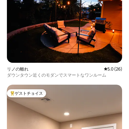
リノの離れ
レビュー26
5.0 (26)
ダウンタウン近くのモダンでスマートなワンルーム
ゲストチョイス
大好評のゲストチョイスです。