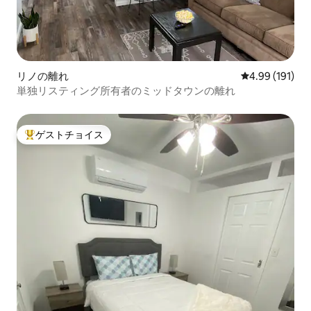
リノの離れ
レビュー191件
4.99 (191)
単独リスティング所有者のミッドタウンの離れ
ゲストチョイス
大好評のゲストチョイスです。