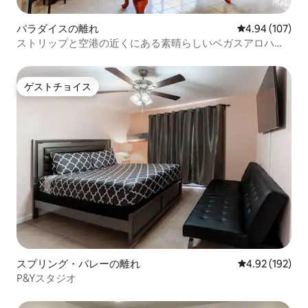
パラダイスの離れ
レビュー107件
4.94 (107)
ストリップと空港の近くにある素晴らしいベガスアロハの
隠れ家
ゲストチョイス
ゲストチョイス
スプリング・バレーの離れ
レビュー192件
4.92 (192)
P&Yスタジオ