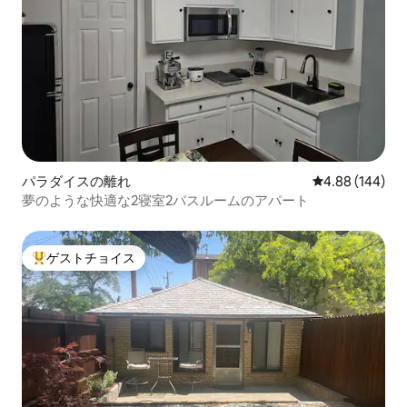
パラダイスの離れ
レビュー144件
4.88 (144)
夢のような快適な2寝室2バスルームのアパート
ゲストチョイス
大好評のゲストチョイスです。