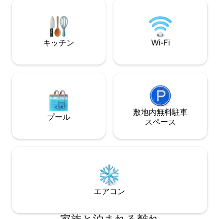
バスルーム、リビ
庫、電子レンジ、
氷機、アイロンな
かわいい！プール
オで10人の他人
キッチン
Wi-Fi
ス！究極の逃避行
敷地内無料駐⁠車
プール
ス⁠ペ⁠ー⁠ス
エアコン