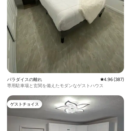
パラダイスの離れ
レビュー387件
4.96 (387)
専用駐車場と玄関を備えたモダンなゲストハウス
ゲストチョイス
ゲストチョイス