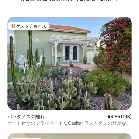
ゲストチョイス
大好評のゲストチョイスです。
パラダイスの離れ
レビュー198件
4.95 (198)
ゲート付きのプライベートなCasita | ラスベガスの静かな隠
れ家