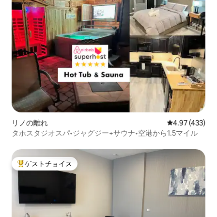
リノの離れ
レビュー433件
4.97 (433)
タホスタジオスパ•ジャグジー+サウナ•空港から1.5マイル
ゲストチョイス
大好評のゲストチョイスです。