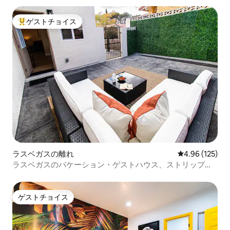
ゲストチョイス
大好評のゲストチョイスです。
ラスベガスの離れ
レビュー125件
4.96 (125)
ラスベガスのバケーション・ゲストハウス、ストリップ＆
ハイキングまで20分
ゲストチョイス
ゲストチョイス