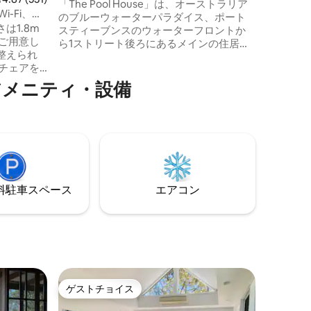
「The Pool House」は、オーストラリア
圏内に多
Wi-Fi、プ
のブルーウォーターパラダイス、ポート
ます。 お会いできるのを楽しみにしてい
は1.8m
スティーブンスのウォーターフロントか
ます。Mel
ら1ストリート後ろにあるメインの住居の
整えられ
裏側にある、ペットOKのモダンな1ベッド
ルームのゲストハウス＆プールで、ゲス
i-Fi。
ト専用です。 ウォーターフロントリザー
アメニティ・設備
ントにア
ブは徒歩2分です。前岸に沿って進むと10
分でレモンツリーパッセージの中心部に
コニーか
到着します。ここには、ボートの発進
をお楽し
台、公園、潮だまり、マリーナ、コイン
、ダルボ
ランドリー、カフェ/レストラン、郵便
パー、シ
局、薬局、肉屋、酒屋があります！
です。
います。
⁠車ス⁠ペ⁠ー⁠ス
エアコン
ゲストチョイス
ゲストチョイス