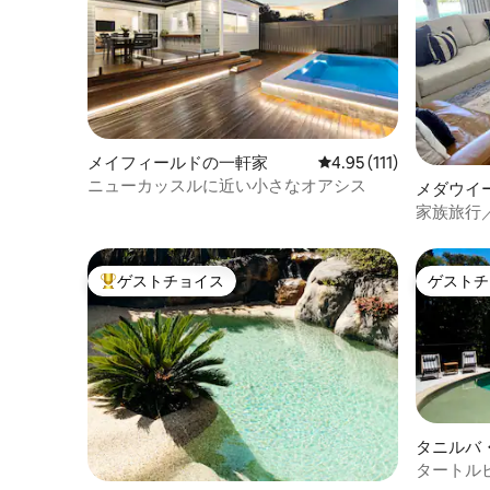
メイフィールドの一軒家
レビュー111件、5つ星
4.95 (111)
ニューカッスルに近い小さなオアシス
メダウイ
家族旅行
ート・ス
ゲストチョイス
ゲストチ
大好評のゲストチョイスです。
ゲストチ
タニルバ
タートル