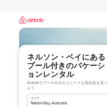
コ
ン
テ
ン
ツ
に
ス
キ
ッ
プ
ネルソン・ベイにある
プール付きのバケーシ
ョンレンタル
Airbnbでプール付きのユニークな宿泊先を見
よう
エリア
検索結果が表示されたら、上下の矢印キーを使っ