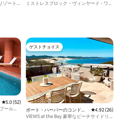
リゾート
ミストレスブロック・ヴィンヤード - ワン
ルーム
ゲストチョイス
ゲストチョイス
レビュー52件、5つ星中5.0つ星の平均評価
5.0 (52)
水プール、
ボート・ハーバーのコンドミ
レビュー26件、5つ星
4.92 (26)
ニアム
VIEWS at the Bay 豪華なビーチサイドリ
ビング