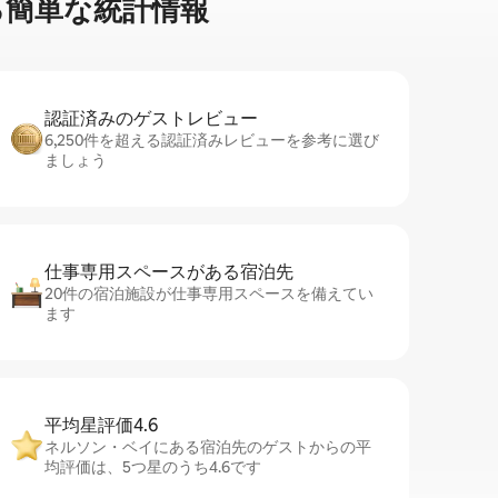
簡⁠単⁠な統⁠計⁠情⁠報
認証済みのゲ⁠ス⁠ト⁠レ⁠ビ⁠ュ⁠ー
6,250件を超える認証済みレビューを参考に選び
ましょう
仕事専用ス⁠ペ⁠ー⁠スがあ⁠る宿⁠泊⁠先
20件の宿泊施設が仕事専用スペースを備えてい
ます
平均星評価4.6
ネルソン・ベイにある宿泊先のゲストからの平
均評価は、5つ星のうち4.6です