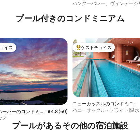
ハンターバレー、ヴィンテージ
中4.96つ星の平均評価
の宿泊先「The Fairways」
プール付きのコンドミニアム
ョイス
ゲストチョイス
ョイス
大好評のゲストチョイスです。
中4.88つ星の平均評価
ニューカッスルのコンドミニア
ム
ハニーサックル・デライト|温
ハーバーのコンドミニ
レビュー60件、5つ星中4.8つ星の平均評価
4.8 (60)
ジム、サウナ
ウス
プールがあるその他の宿泊施設