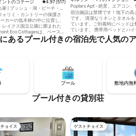
イントのコテージ
レビュー517件、5つ星中4.97つ星の平均評価
4.97 (517)
ン・アパート
Poplars Apt - 絶景、エアコン、
家 | ブッシュ・湖・ビーチ・焚
ール
宿泊施設は禁煙です！地下の高さ
ウォリミ・カントリーの保護さ
です。 清潔なリネンとタオルをご用意し
0エーカーの低木林の中に位置し、
ています。ご到着時にベッドは
・レイクス国立公園に囲まれた
ています。 携帯用ベッドとハイチェアを
Point Eco Cottagesは、ペースダ
ご用意しています。 無制限の無料W
にあるプール付きの宿泊先で人気の
、自然とのつながりを取り戻
ご自身のストリーミングアカウ
吸できる場所です。鳥のさえず
クセスできるスマートテレビ。 楽しい2ベ
覚まし、森の小道を散策し、ミ
ッドルームユニットの専用バル
ールを楽しみ、鶏に会い、パチ
ら素晴らしいウォータービュー
を立てる暖炉のそばでリラック
みください。ネルソンベイの町
ょう。特別な日のお祝い、冒
ラマリーナ、レストラン、スー
は単に休息を求める場合でも、
ョップ、クラブまで徒歩ですぐ
自然と再びつながり、リフレッ
注：冬季はプールは閉鎖されて
i
プール
敷地内無料駐
気分で帰ることができる、貴重
提供します。
プール付きの貸別荘
トチョイス
ゲストチョイス
ゲストチョイスです。
ゲストチョイス