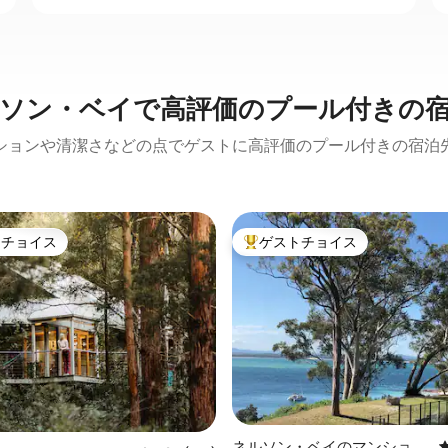
ソン・ベイで高評価のプール付きの
ションや清潔さなどの点でゲストに高評価のプール付きの宿泊
トチョイス
ゲストチョイス
ゲストチョイスです。
大好評のゲストチョイスです。
中4.92つ星の平均評価
ネルソン・ベイのマンショ