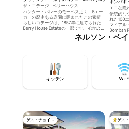
ボンバポ
ジ
ザ・コテージ - ベリーハウス
エコな隠れ
ハンター・バレーのモーペス近く、5エー
き火
伝統的な
カーの歴史ある庭園に囲まれたこの素晴
れた10
らしいコテージは、1857年に建てられた
マイアル
Berry House Estateの一部です。 心地よ
Bombah 
くくつろいだり、リラックスしたり、ハ
ネルソン・ベイ
ウンして
ンター・バレー全体を探索したりしまし
し、深呼
ょう。独立型コテージ（改装された使用
りで目を
人居住区）は、Berry Houseの広大な敷地
ネラルプ
内にあるご自身だけの小さなオアシスで
パチと音
す。 プールやサウナを利用したり、庭園
スしまし
を散策したり、農場の新鮮な卵を集めた
険、また
り、鶏や羊に餌をやったり、ただくつろ
ボンバは
いだりしてください。お子様にとって楽
キッチン
Wi-F
シュした
しい場所です。ご要望に応じて犬をお連
な機会を
れいただけます。
ゲストチョイス
ゲス
ゲストチョイス
大好評の