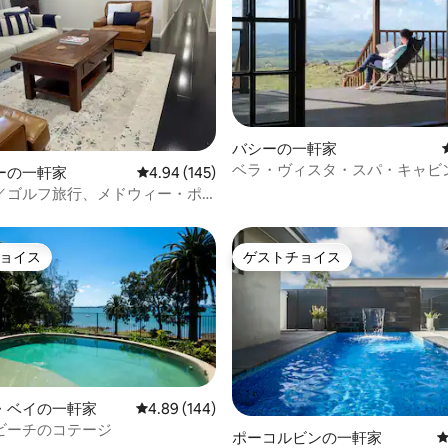
中4.95つ星の平均評価
バシーの一軒家
ベラ・ヴィスタ・スパ・キャビン 
ーの一軒家
レビュー145件、5つ星中4.94つ星の平均評価
4.94 (145)
山頂の別荘
／ゴルフ旅行、メドウィー・ポ
ティーブンス
ョイス
ゲストチョイス
ョイス
ゲストチョイス
・ベイの一軒家
レビュー144件、5つ星中4.89つ星の平均評価
4.89 (144)
ビーチのコテージ
ポーコルビンの一軒家