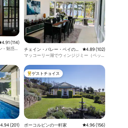
レビュー114件、5つ星中4.91つ星の平均評価
4.91 (114)
- 魅惑の
チェイン・バレー・ベイの一
レビュー102件、5つ星
4.89 (102)
軒家
マッコーリー湖でウィンジジミー（ペッ
ト＆電気自動車OK）
ゲストチョイス
大好評のゲストチョイスです。
レビュー201件、5つ星中4.94つ星の平均評価
4.94 (201)
ポーコルビンの一軒家
レビュー156件、5つ星
4.96 (156)