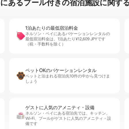
るプ⁠ー⁠ル⁠付⁠き⁠の宿⁠泊⁠施⁠設⁠に関⁠す⁠る
1泊あたりの最⁠低⁠宿⁠泊⁠料⁠金
ネルソン・ベイにあるバケーションレンタルの
最低宿泊料金は、1泊あたり¥12,609 JPYです
（税・手数料を除く）
ペットOKのバ⁠ケ⁠ー⁠シ⁠ョ⁠ンレ⁠ン⁠タ⁠ル
ペットと泊まれる宿泊先10件の中から見つけま
しょう
ゲストに人⁠気⁠のア⁠メ⁠ニ⁠テ⁠ィ・設⁠備
ネルソン・ベイにある宿泊先では、キッチン、
Wi-Fi、プールがゲストに人気のアメニティ・設
備です