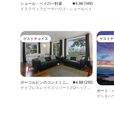
ショール・ベイの一軒家
レビュー149件、5つ星
4.96 (149)
イスラヴィラビーチハウス - ショールベイ
ゲストチョイス
ゲストチ
ゲストチョイス
ゲストチ
ポーコルビンのコンドミニア
レビュー210件、5つ星
4.88 (210)
ム
サイプレスレイクスリゾートの2ベッドル
ボート・
ームヴィラ553
アム
デッキハ