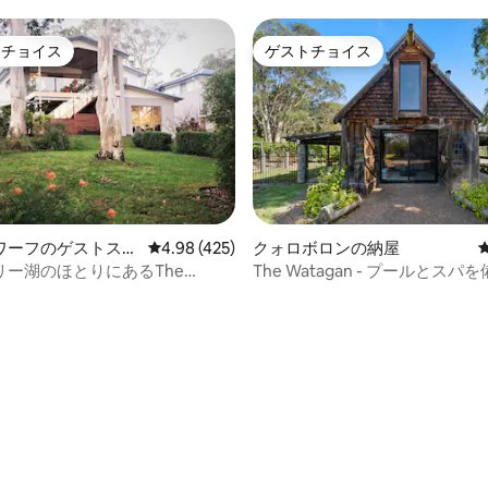
トチョイス
ゲストチョイス
ゲストチョイスです。
ゲストチョイス
中4.99つ星の平均評価
ワーフのゲストスイ
レビュー425件、5つ星中4.98つ星の平均評価
4.98 (425)
クォロボロンの納屋
リー湖のほとりにあるThe
The Watagan - プールとス
use BnB、マレーズビーチ
された納屋