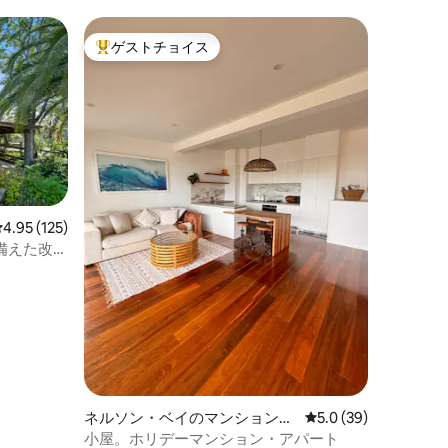
ゲストチョイス
大好評のゲストチョイスです。
レビュー125件、5つ星中4.95つ星の平均評価
4.95 (125)
パを備えた改装
ネルソン・ベイのマンション・
レビュー39件、5つ星
5.0 (39)
アパート
小屋。ホリデーマンション・アパート