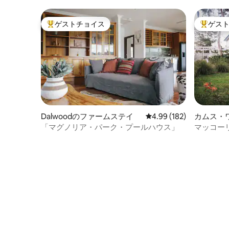
ゲストチョイス
ゲス
大好評のゲストチョイスです。
大好評の
Dalwoodのファームステイ
レビュー182件、5つ星
4.99 (182)
カムス・
ート
「マグノリア・パーク・プールハウス」
マッコー
LakeHo