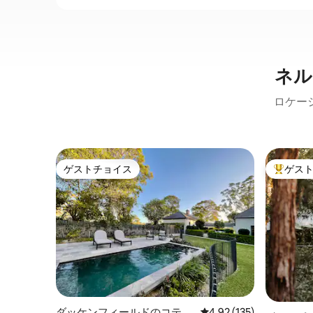
ネル
ロケー
ゲストチョイス
ゲス
ゲストチョイス
大好評の
ダッケンフィールドのコテー
レビュー135件、5つ星
4.92 (135)