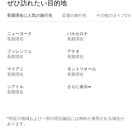
ぜひ訪⁠れ⁠た⁠い目⁠的⁠地
長期滞在に人気の旅行先
近場の旅行先
その他のタ⁠イ⁠プ⁠の宿
ニューヨーク
バルセロナ
長期滞在
長期滞在
フィレンツェ
アテネ
長期滞在
長期滞在
マイアミ
モントリオール
長期滞在
長期滞在
シアトル
さらに表示
長期滞在
*特定の地域および一部の宿泊施設には例外が適用される場合が
あります。