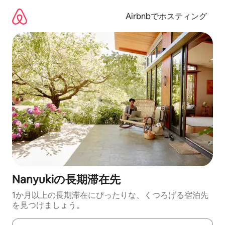
コ
ン
Airbnbでホスティング
テ
ン
ツ
に
ス
キ
ッ
プ
Nanyukiの長期滞在先
1か月以上の長期滞在にぴったりな、くつろげる宿泊先
を見つけましょう。