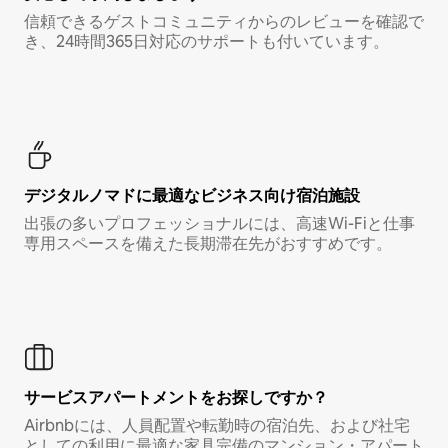
信頼できるゲストコミュニティからのレビューを確認で
き、24時間365日対応のサポートも付いています。
デジタルノマド⁠に最⁠適⁠なビ⁠ジ⁠ネ⁠ス⁠向⁠け宿⁠泊⁠施⁠設
出張の多いプロフェッショナルには、高速Wi-Fiと仕事
専用スペースを備えた長期滞在先がおすすめです。
サービスアパートメントをお探しですか？
Airbnbには、人員配置や転勤時の宿泊先、および社宅
としての利用に最適な家具完備のマンション・アパート