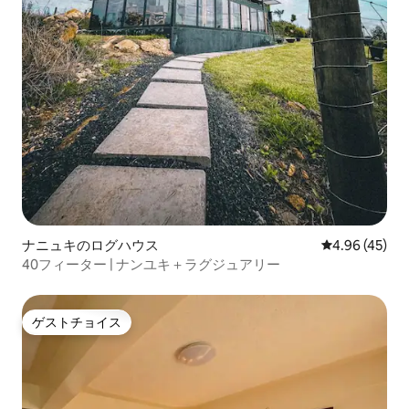
ナニュキのログハウス
レビュー45件
4.96 (45)
40フィーター | ナンユキ＋ラグジュアリー
ゲストチョイス
ゲストチョイス