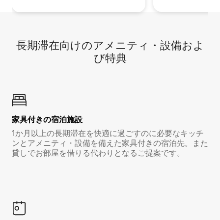
長期滞在向け⁠のア⁠メ⁠ニ⁠テ⁠ィ⁠・設⁠備⁠およ
び特⁠典
家具付き⁠の宿⁠泊⁠施⁠設
1か月以上の長期滞在を快適に過ごすのに必要なキッチ
ンとアメニティ・設備を備えた家具付きの宿泊先。また
貸しでお部屋を借りる代わりとなるご提案です。