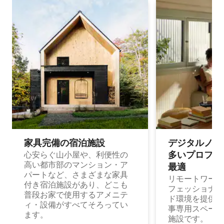
家具完備の宿⁠泊⁠施⁠設
デジタルノマド
多⁠いプ⁠ロ⁠フ⁠ェ⁠
心安らぐ山小屋や、利便性の
高い都市部のマンション・ア
最⁠適
パートなど、さまざまな家具
リモートワーク
付き宿泊施設があり、どこも
フェッショナル
普段お家で使用するアメニテ
ド環境を提供する
ィ・設備がすべてそろってい
事専用スペース
ます。
施設です。