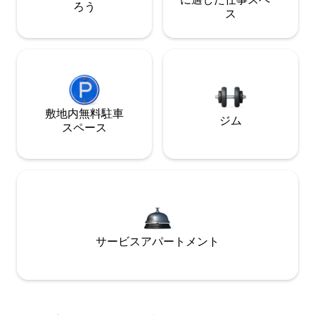
ろう
ス
敷地内無料駐⁠車
ジム
ス⁠ペ⁠ー⁠ス
サービスアパートメント