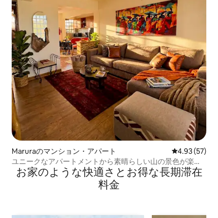
Maruraのマンション・アパート
レビュー57件
4.93 (57)
ユニークなアパートメントから素晴らしい山の景色が楽し
お家のような快⁠適⁠さ⁠とお⁠得⁠な長⁠期⁠滞⁠在
める
料⁠金