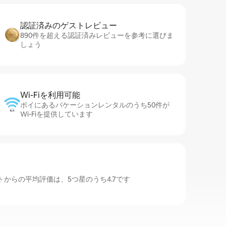
認証済みのゲ⁠ス⁠ト⁠レ⁠ビ⁠ュ⁠ー
890件を超える認証済みレビューを参考に選びま
しょう
Wi-Fiを利⁠用⁠可⁠能
ボイにあるバケーションレンタルのうち50件が
Wi-Fiを提供しています
からの平均評価は、5つ星のうち4.7です