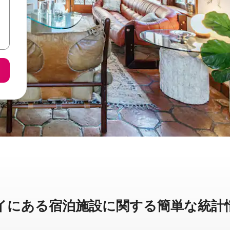
に⁠あ⁠る宿⁠泊⁠施⁠設⁠に関⁠す⁠る簡⁠単⁠な統⁠計⁠