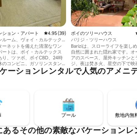
ンション・アパート
レビュー39件、5つ星中4.95つ星の平均評価
4.95 (39)
ボイのツリーハウス
ンルーム、ヴォイ・カルテック
バリジ・ツリーハウス
ターネットを備えた清潔なワン
Bariziは、スローライフを楽し
パートは、ボイ・カルテックス
自然に囲まれた隠れ家です。オ
あり、ツァボ、ボイCBD、24時
アのスペース、屋外キッチンと
休のコンビニ、ガソリンスタン
ジ、夜は焚き火、星空の下で映
ケーションレンタルで人気のアメニ
R、人気のバスサービスに簡単にア
むことができます。モンバサ・
きます。1階にはアパートホテ
高速道路沿いのヴォイのすぐ外
ク、肉屋があります。Java、
木の下で休息をとるような感覚
fe、Chicken Innは徒歩5分です。設
とができる、サイザルポールを
たキッチンもあります。すべて
かな風に冷やされる、安らかな
防水加工されています。これら
す。手頃な価格の家庭料理を提供
クター、カバー、すべてのブラ
とバスでの送迎を提供し、サフ
は、適切な衛生のために新しい
元の体験の計画をサポートしま
i
プール
敷地内無料駐
に交換されます。
トランは車で10分ほどのところ
す。
にあるその他の素敵なバケーションレ