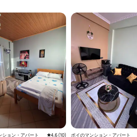
ンション・アパート
レビュー10件、5つ星中4.6つ星の平均評価
4.6 (10)
ボイのマンション・アパート