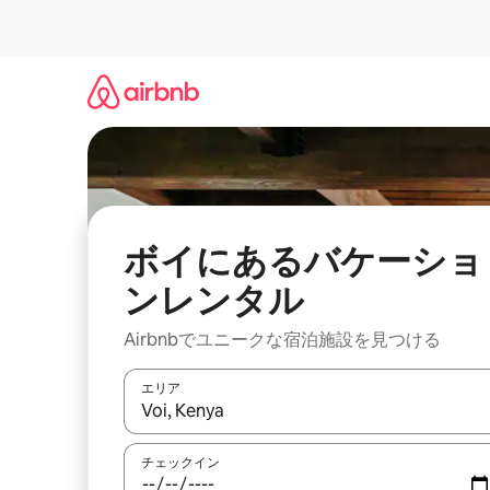
コ
ン
テ
ン
ツ
に
ス
キ
ッ
プ
ボイにあるバケーショ
ンレンタル
Airbnbでユニークな宿泊施設を見つける
エリア
検索結果が表示されたら、上下の矢印キーを使っ
チェックイン