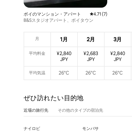
ボイのマンション・アパート
レビュー7件、5つ星中
4.71 (7)
B&Sスタジオアパート、ボイタウン
月
1月
2月
3月
¥2,840
¥2,683
¥2,840
平均料金
JPY
JPY
JPY
26°C
26°C
26°C
平均気温
ぜひ訪⁠れ⁠た⁠い目⁠的⁠地
近場の旅行先
その他のタ⁠イ⁠プ⁠の宿⁠泊⁠先
ナイロビ
モンバサ