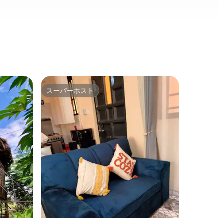
ボイのマ
スーパーホスト
スーパ
スーパーホスト
スーパ
パープル
付き、無料
こちらの
常の心配
んどのア
家は、Pu
そのため
る必要が
用できま
タスボ国
方があり
で、Pur
く、それ
セスでき
れること