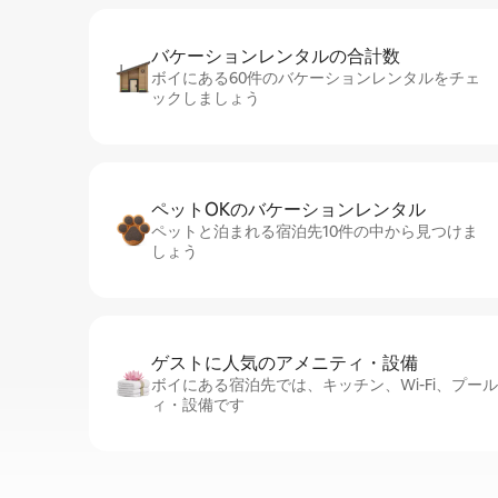
バケーションレ⁠ン⁠タ⁠ル⁠の合⁠計⁠数
ボイにある60件のバケーションレンタルをチェ
ックしましょう
ペットOKのバ⁠ケ⁠ー⁠シ⁠ョ⁠ンレ⁠ン⁠タ⁠ル
ペットと泊まれる宿泊先10件の中から見つけま
しょう
ゲストに人⁠気⁠のア⁠メ⁠ニ⁠テ⁠ィ・設⁠備
ボイにある宿泊先では、キッチン、Wi-Fi、プー
ィ・設備です