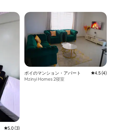
ボイのマンション・アパート
レビュー4件、5つ星
4.5 (4)
Mzinyi Homes 2寝室
レビュー3件、5つ星中5.0つ星の平均評価
5.0 (3)