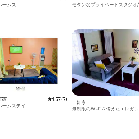
ホームズ
モダンなプライベートスタジオ
全
4.75つ星の平均評価
軒家
レビュー7件、5つ星中4.57つ星の平均評価
4.57 (7)
一軒家
ホームステイ
無制限のWi-Fiを備えたエレガ