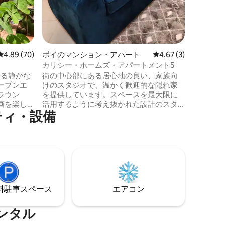
レビュー70件、5つ星中4.89つ星の平均評価
4.89 (70)
ボイのマンション・アパート
レビュー3件、5つ星中
4.67 (3)
カリシー・ホームズ・アパートメント5
める静かな
街の中心部にある居心地の良い、家族向
ープンエ
けのスタジオで、温かく歓迎的な隠れ家
ラウン
を提供しています。スペースを最大限に
画を楽し
活用するように考え抜かれた設計のスタ
ティ・設備
ナイロビ
ジオには、寝室エリア、小さなダイニン
にある、
グコーナー、シッティングエリア、コン
で眠るこ
パクトな簡易キッチンとバスルームが備
通る穏や
わっています。十分な広さの囲い付き駐
寄港地で
車場、高速Wi-Fi、温水シャワーがあり、
し、SGR
公共交通機関、ショップ、ツァボ東国立
ァリや地
公園からすぐの場所に位置しているた
す。レス
め、街を簡単に探索し、居心地の良い静
⁠車ス⁠ペ⁠ー⁠ス
エアコン
にありま
かな場所に戻って一日をくつろぐことが
できます。
ンタル