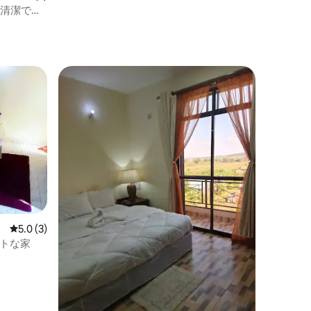
/清潔で安
レビュー3件、5つ星中5.0つ星の平均評価
5.0 (3)
ントな家