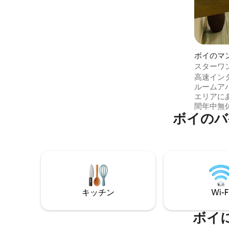
家は、あなたの完璧な休暇の場所です。
お腹が空いていますか？当ホテルのレス
トラン（わずか5分）がお手伝いします。
ワイルドな気分ですか？サファリゲーム
ドライブをお手配します。ランチ前にラ
イオンを見つけるほど「バケーション」
ボイのマ
っぽいことはありません。通りすがりに
スターワ
来るにしても、長期滞在を予定している
ス
高速イン
にしても、一つ確かなのは、ここを離れ
ルームア
たくなくなるということです！
エリアに
間年中無
ボイのバ
ド、SG
クセスで
ル、キオス
Artcaf
備の整っ
の寝具は
のプロテ
ンケット
キッチン
Wi-F
訪問ごと
ボイ