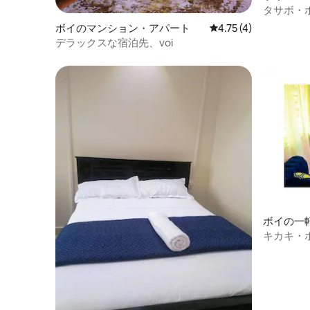
タサボ・
ボイのマンション・アパート
レビュー4件、5つ星中
4.75 (4)
デラックスな宿泊先、voi
ボイの一
キカキ・