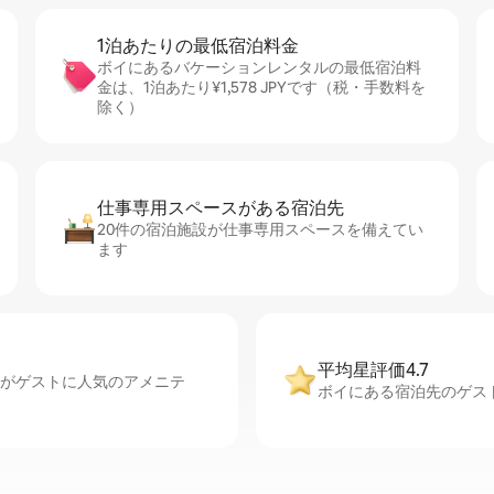
1泊あたりの最⁠低⁠宿⁠泊⁠料⁠金
ボイにあるバケーションレンタルの最低宿泊料
金は、1泊あたり¥1,578 JPYです（税・手数料を
除く）
仕事専用ス⁠ペ⁠ー⁠スがあ⁠る宿⁠泊⁠先
20件の宿泊施設が仕事専用スペースを備えてい
ます
平均星評価4.7
ルがゲストに人気のアメニテ
ボイにある宿泊先のゲスト