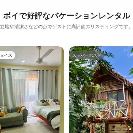
ボイで好評なバケーションレンタル
立地や清潔さなどの点でゲストに高評価のリスティングです。
ョイス
スーパーホスト
ョイス
スーパーホスト
中5.0つ星の平均評価