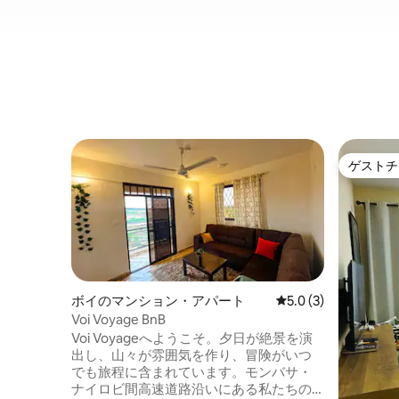
ゲストチ
ゲストチ
ボイのマンション・アパート
レビュー3件、5つ星
5.0 (3)
Voi Voyage BnB
Voi Voyageへようこそ。夕日が絶景を演
出し、山々が雰囲気を作り、冒険がいつ
でも旅程に含まれています。モンバサ・
ナイロビ間高速道路沿いにある私たちの