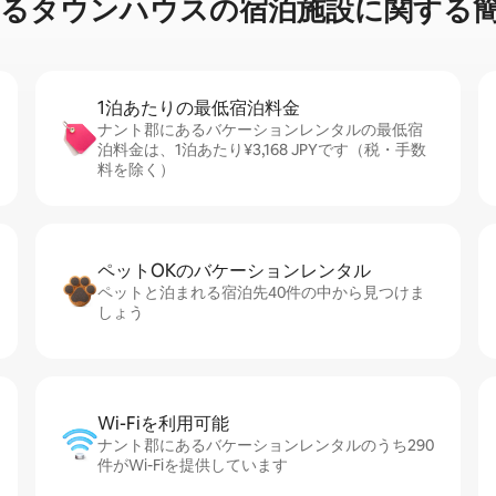
⁠ウ⁠ン⁠ハ⁠ウ⁠ス⁠の宿⁠泊⁠施⁠設⁠に関⁠す⁠る簡
1泊あたりの最⁠低⁠宿⁠泊⁠料⁠金
ナント郡にあるバケーションレンタルの最低宿
泊料金は、1泊あたり¥3,168 JPYです（税・手数
料を除く）
ペットOKのバ⁠ケ⁠ー⁠シ⁠ョ⁠ンレ⁠ン⁠タ⁠ル
ペットと泊まれる宿泊先40件の中から見つけま
しょう
Wi-Fiを利⁠用⁠可⁠能
ナント郡にあるバケーションレンタルのうち290
件がWi-Fiを提供しています