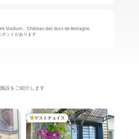
 Stadium、Château des ducs de Bretagne、
人気スポットがあります
施設をご紹介します
オルヴォ
ゲストチョイス
ゲスト
大好評のゲストチョイスです。
ゲスト
谷、小屋
ナント市
C2バス（