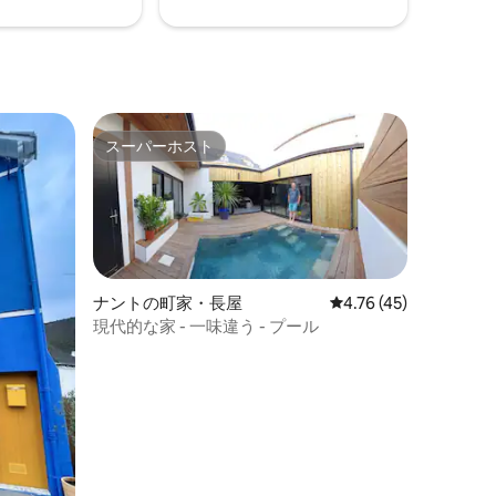
スーパーホスト
スーパーホスト
ナントの町家・長屋
レビュー45件、5つ星
4.76 (45)
現代的な家 - 一味違う - プール