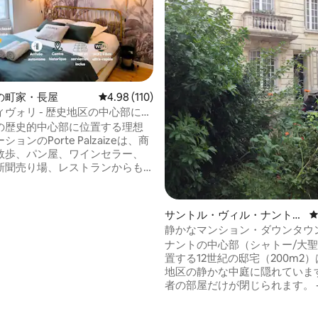
の町家・長屋
レビュー110件、5つ星中4.98つ星の平均評価
4.98 (110)
ヴォリ - 歴史地区の中心部にあ
の歴史的中心部に位置する理想
ョンのPorte Palzaizeは、商
数歩、パン屋、ワインセラー、
新聞売り場、レストランからも
ます。 SNCF駅まで徒歩
ウォーキングコースや観光アクテ
（カヌー、パドルボード）に近
サントル・ヴィル・ナントの
ナントまで電車で20分、ピュ
町家・長屋
静かなマンション・ダウンタウン：
・フーまで30分、ビーチまで50
名様
ナントの中心部（シャトー/大
置する12世紀の邸宅（200m2
に自己管理でチェックインとチ
地区の静かな中庭に隠れていま
可能です。 家の中は禁煙
者の部屋だけが閉じられます。 -
た、ペットの同伴はお断りして
際には、旅行者の人数を正確に
。
ださい（キングサイズベッド160