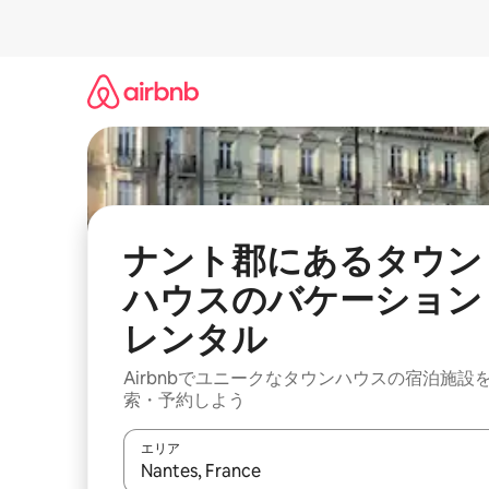
コ
ン
テ
ン
ツ
に
ス
キ
ッ
プ
ナント郡にあるタウン
ハウスのバケーション
レンタル
Airbnbでユニークなタウンハウスの宿泊施設
索・予約しよう
エリア
検索結果が表示されたら、上下の矢印キーを使っ