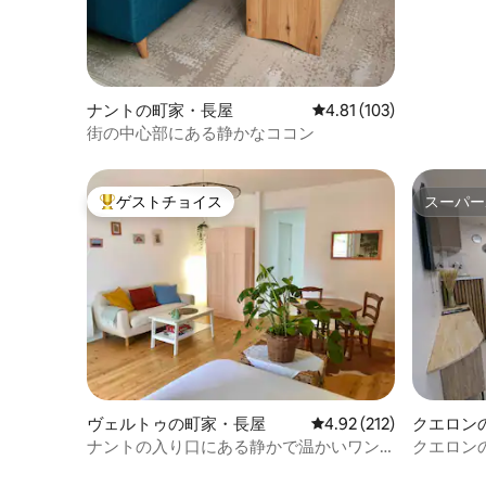
ナントの町家・長屋
レビュー103件、5つ星
4.81 (103)
街の中心部にある静かなココン
ゲストチョイス
スーパー
大好評のゲストチョイスです。
スーパー
ヴェルトゥの町家・長屋
レビュー212件、5つ星
4.92 (212)
クエロン
ナントの入り口にある静かで温かいワン
クエロン
ルーム