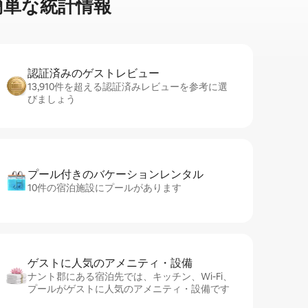
⁠単⁠な統⁠計⁠情⁠報
認証済みのゲ⁠ス⁠ト⁠レ⁠ビ⁠ュ⁠ー
13,910件を超える認証済みレビューを参考に選
びましょう
プール付きのバ⁠ケ⁠ー⁠シ⁠ョ⁠ンレ⁠ン⁠タ⁠ル
10件の宿泊施設にプールがあります
ゲストに人⁠気⁠のア⁠メ⁠ニ⁠テ⁠ィ・設⁠備
ナント郡にある宿泊先では、キッチン、Wi-Fi、
プールがゲストに人気のアメニティ・設備です