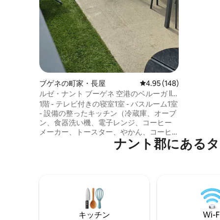
ブゲネの町家・長屋
レビュー148件、5つ星
4.95 (148)
ルゼ・ナント ブーゲネ 空港のベルーガ ll
SPA
1階 - テレビ付きの寝室1室 - バスルーム1室
- 設備の整ったキッチン（冷蔵庫、オーブ
ン、食器洗い機、電子レンジ、コーヒー
メーカー、トースター、やかん、コーヒ
ナント郡にあるタ
ーメーカー、食器） - リビング、テレビル
ーム -トイレ 2階（3名様から） - キングサ
イズベッドルーム2室、テレビ - バスルー
ム1室（5名様以上） -トイレ 注意：狭い階
段のため、身障者のアクセスが困難にな
ります。 外観 -テラス付きの庭。 -ジャグ
ジーは1泊⛔️につき20ユーロの追加料金で
ご利用いただけます（16歳未満は無
キッチン
Wi-F
料）。24時間前までにご予約ください。