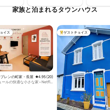
家族と泊まれるタウンハウス
ョイス
ゲストチョイス
ョイス
大好評のゲストチョイスです。
ルブレンの町家・長屋
レビュー20件、5つ星中4.95つ星の平均評価
4.95 (20)
ルの快適な小さな家 • Netflix