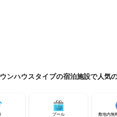
ーンベッド160 1台+ツインベッ
90+快適なソファベッド1台が
さなリビングルーム） - 予約す
行者は、市内中心部やコンベン
ンターの近くを好みます - バリ
はありません
中4.95つ星の平均評価
ウンハウスタイプの宿泊施設で人気
i
プール
敷地内無料駐