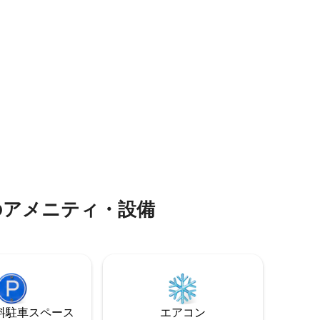
ド2台
備わった小
るプロの旅
ションセ
アフリーで
のアメニティ・設備
⁠車ス⁠ペ⁠ー⁠ス
エアコン