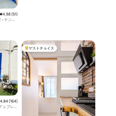
レビュー51件、5つ星中4.98つ星の平均評価
4.98 (51)
 • ナント
ゲストチョイス
大好評のゲストチョイスです。
レビュー164件、5つ星中4.84つ星の平均評価
4.84 (164)
デュプレ