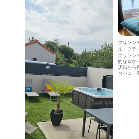
クリソン
ル・プティ
る家
クリソン
的なロケーシ
店街から
タバコ・
すぐの距離にあり
10分。
ィビティ
い立地。
イ・デュ
分。 キーボックスが用意されているた
め、完全
ェックアウトが
です。ま
おります