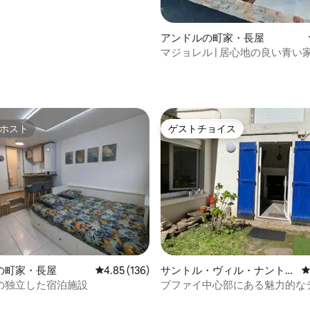
アンドルの町家・長屋
マジョレル | 居心地の良い青い家
＆ロワール
中4.81つ星の平均評価
ホスト
ゲストチョイス
ホスト
ゲストチョイス
中4.92つ星の平均評価
の町家・長屋
レビュー136件、5つ星中4.85つ星の平均評価
4.85 (136)
サントル・ヴィル・ナントの
町家・長屋
の独立した宿泊施設
ブファイ中心部にある魅力的な
ックス、静か、（T2）