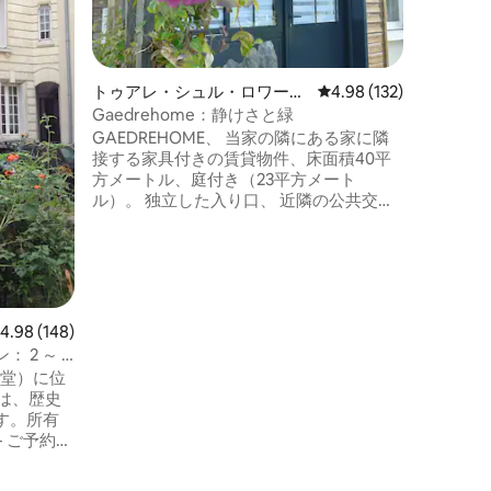
徒歩1分（
所）。 
（川沿い
ンビニ、
1階：部
トゥアレ・シュル・ロワール
レビュー132件、5つ星
4.98 (132)
本。 2
の町家・長屋
Gaedrehome：静けさと緑
チン1室（
GAEDREHOME、 当家の隣にある家に隣
187cm）
接する家具付きの賃貸物件、床面積40平
快適なご
方メートル、庭付き（23平方メート
ル）。 独立した入り口、 近隣の公共交通
機関、近隣の小さな商店、スーパーUが5
分。 隣接する自治体：カルクフー、サン
ト・リュース・シュル・ロワール、サ
ン・ジュリアン・ド・コンセル、モーヴ...
南ブルターニュ、ヴァンデ県北部、アン
ジュー地方へのアクセスに理想的なロケ
レビュー148件、5つ星中4.98つ星の平均評価
4.98 (148)
ーション。 ロワール川から2キロ、ナント
 2 ～ 6
の観光名所に近い。
聖堂）に位
）は、歴史
す。所有
 ご予約の
ご記入く
 1台+クイ