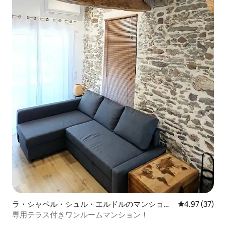
ラ・シャペル・シュル・エルドルのマンショ
レビュー37件
4.97 (37)
ン・アパート
専用テラス付きワンルームマンション！