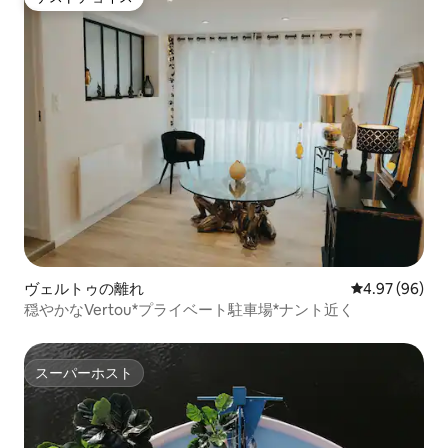
ゲストチョイス
ヴェルトゥの離れ
レビュー96件
4.97 (96)
穏やかなVertou*プライベート駐車場*ナント近く
スーパーホスト
スーパーホスト