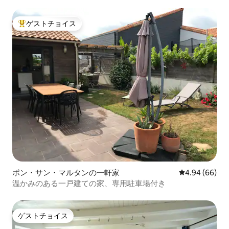
ゲストチョイス
大好評のゲストチョイスです。
ポン・サン・マルタンの一軒家
レビュー66件
4.94 (66)
温かみのある一戸建ての家、専用駐車場付き
ゲストチョイス
ゲストチョイス