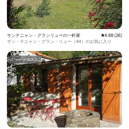
サンテニャン・グランリューの一軒家
レビュー26件
4.88 (26)
サン・テニャン・グラン・リュー（44）のお気に入り
スーパーホスト
スーパーホスト