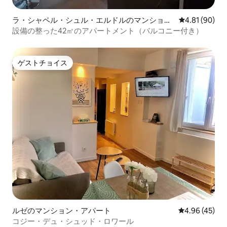
ラ・シャペル・シュル・エルドルのマンショ
レビュー90件
4.81 (90)
ン・アパート
設備の整った42㎡のアパートメント（バルコニー付き）
ゲストチョイス
ゲストチョイス
ルゼのマンション・アパート
レビュー45件
4.96 (45)
コジー・デュ・シュッド・ロワール