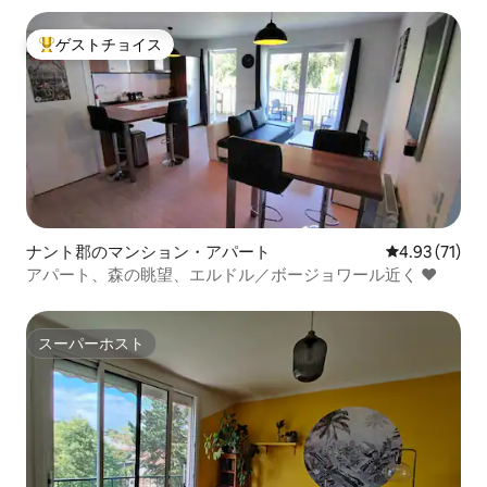
ゲストチョイス
大好評のゲストチョイスです。
ナント郡のマンション・アパート
レビュー71件
4.93 (71)
アパート、森の眺望、エルドル／ボージョワール近く ❤️
スーパーホスト
スーパーホスト