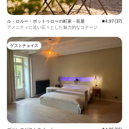
ル・ロルー・ボットゥローの町家・長屋
レビュー37件
4.97 (37)
アメニティに近い広々とした魅力的なコテージ
ゲストチョイス
ゲストチョイス