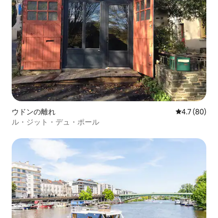
ウドンの離れ
レビュー80
4.7 (80)
ル・ジット・デュ・ポール