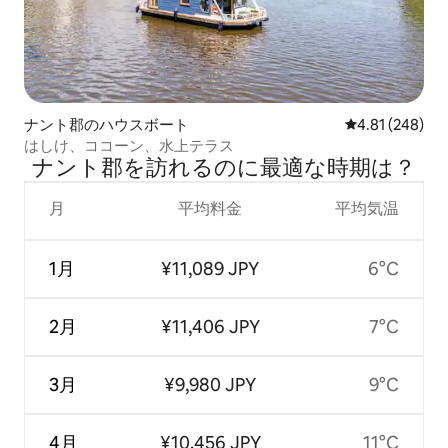
ナント郡のハウスボート
レビュー248件
4.81 (248)
はしけ、ココーン、水上テラス
ナント郡を訪⁠れ⁠るの⁠に最⁠適⁠な時⁠期⁠は⁠？
月
平均料金
平均気温
1月
¥11,089 JPY
6°C
2月
¥11,406 JPY
7°C
3月
¥9,980 JPY
9°C
4月
¥10,456 JPY
11°C