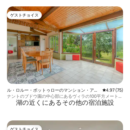
ゲストチョイス
ゲストチョイス
ル・ロルー・ボットゥローのマンション・アパ
レビュー75件
4.97 (75)
ート
ナントのブドウ園の中心部にあるヴィラの100平方メートル
湖の近くにあるその他の宿泊施設
の地下
ゲストチョイス