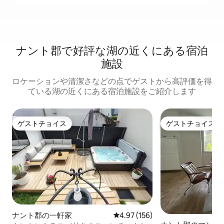
ナント郡で好評な湖の近くにある宿泊
施設
ロケーションや清潔さなどの点でゲストから高評価を得
ている湖の近くにある宿泊施設をご紹介します
ゲストチョイス
ゲストチョイス
ゲストチョイス
ゲストチョイス
ナント郡の一軒家
レビュー156件、5つ星中4.97
4.97 (156)