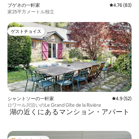
ブゲネの一軒家
レビュー83件
4.76 (83)
家25平方メートル独立
ゲストチョイス
ゲストチョイス
シャントソーの一軒家
レビュー52
4.9 (52)
ロワール川沿いのLe Grand Gîte de la Rivière
湖の近くにあるマンション・アパート