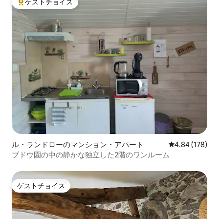
ゲストチョイス
大好評のゲストチョイスです。
ル・ランドローのマンション・アパート
レビュー178件
4.84 (178)
ブドウ園の中の静かな独立した2階のワンルーム
ゲストチョイス
ゲストチョイス