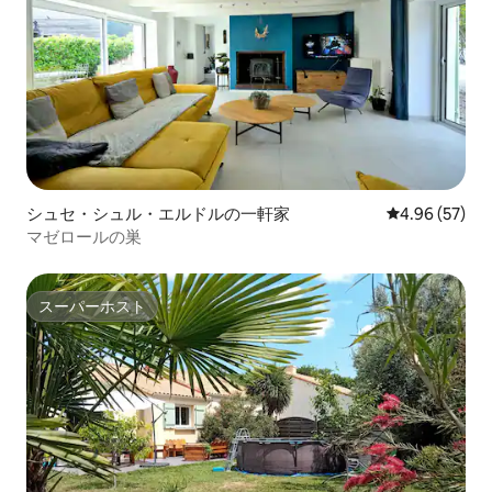
シュセ・シュル・エルドルの一軒家
レビュー57件
4.96 (57)
マゼロールの巣
スーパーホスト
スーパーホスト