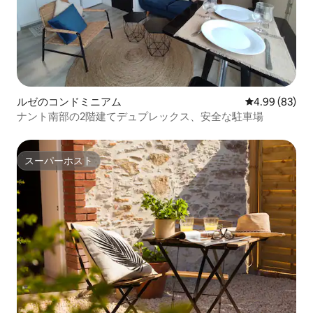
ルゼのコンドミニアム
レビュー83件
4.99 (83)
ナント南部の2階建てデュプレックス、安全な駐車場
スーパーホスト
スーパーホスト