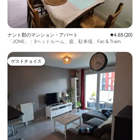
ナント郡のマンション・アパート
レビュー20件
4.65 (20)
「JONE」：3ベッドルーム、庭、駐車場、Fac & Tram
ゲストチョイス
ゲストチョイス