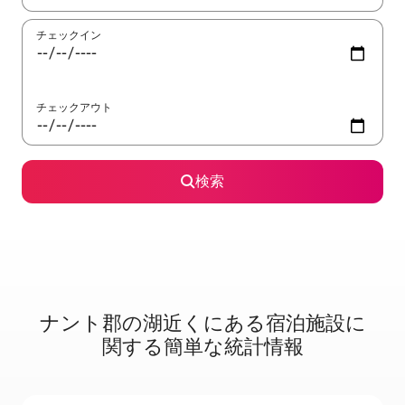
チェックイン
チェックアウト
検索
ナント郡の湖⁠近⁠く⁠にあ⁠る宿⁠泊⁠施⁠設⁠に
関⁠す⁠る簡⁠単⁠な統⁠計⁠情⁠報