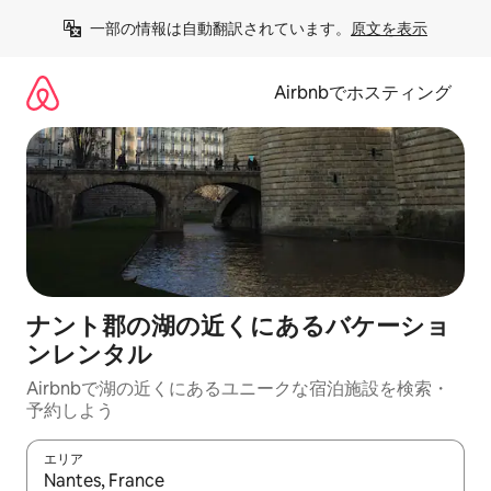
コ
一部の情報は自動翻訳されています。
原文を表示
ン
テ
ン
Airbnbでホスティング
ツ
に
ス
キ
ッ
プ
ナント郡の湖の近くにあるバケーショ
ンレンタル
Airbnbで湖の近くにあるユニークな宿泊施設を検索・
予約しよう
エリア
検索結果が表示されたら、上下の矢印キーを使って移動するか、