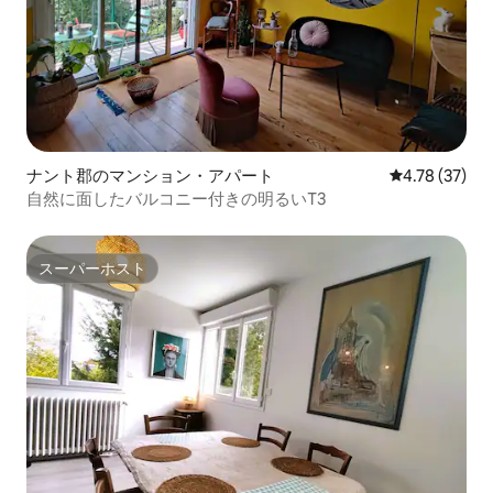
ナント郡のマンション・アパート
レビュー37件
4.78 (37)
自然に面したバルコニー付きの明るいT3
スーパーホスト
スーパーホスト