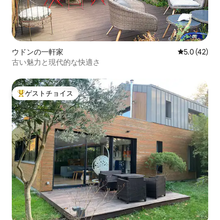
ウドンの一軒家
レビュー42
5.0 (42)
古い魅力と現代的な快適さ
ゲストチョイス
大好評のゲストチョイスです。