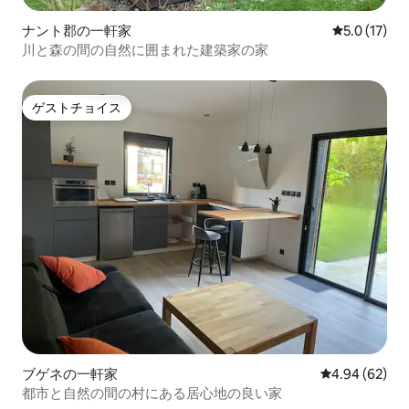
ナント郡の一軒家
レビュー17
5.0 (17)
川と森の間の自然に囲まれた建築家の家
ゲストチョイス
ゲストチョイス
ブゲネの一軒家
レビュー62件
4.94 (62)
都市と自然の間の村にある居心地の良い家