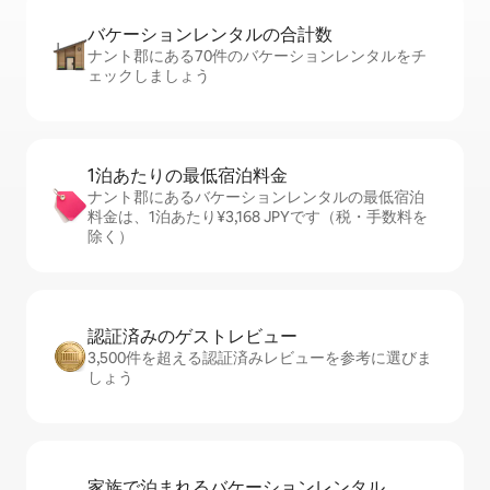
バケーションレ⁠ン⁠タ⁠ル⁠の合⁠計⁠数
ナント郡にある70件のバケーションレンタルをチ
ェックしましょう
1泊あたりの最⁠低⁠宿⁠泊⁠料⁠金
ナント郡にあるバケーションレンタルの最低宿泊
料金は、1泊あたり¥3,168 JPYです（税・手数料を
除く）
認証済みのゲ⁠ス⁠ト⁠レ⁠ビ⁠ュ⁠ー
3,500件を超える認証済みレビューを参考に選びま
しょう
家族で泊まれるバ⁠ケ⁠ー⁠シ⁠ョ⁠ンレ⁠ン⁠タ⁠ル