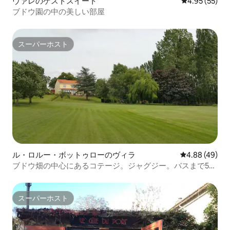
ヴァレのゲストスイート
レビュー55件
4.95 (55)
ブドウ園の中の美しい部屋
スーパーホスト
スーパーホスト
ル・ロルー・ボットゥローのヴィラ
レビュー49件
4.88 (49)
ブドウ畑の中心にあるコテージ。ジャグジー。バスまで5
分。
スーパーホスト
スーパーホスト