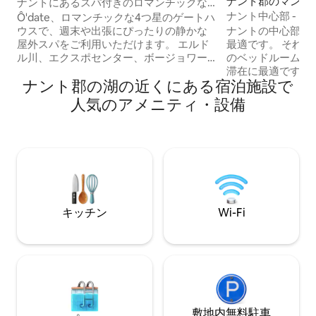
ナント郡のマンシ
ナントにあるスパ付きのロマンチックな
ート
ナント中心部 - エ
コテージ
Ô'date、ロマンチックな4つ星のゲートハ
ナントの中心部に
ウスで、週末や出張にぴったりの静かな
最適です。 それぞれにオフィスがある2つ
屋外スパをご利用いただけます。 エルド
のベッドルーム。 家族、友人、同僚との
ル川、エクスポセンター、ボージョワー
滞在に最適です。 設備の整ったキッチ
ルスタジアム、路面電車の近くです。 コ
ナント郡の湖の近くにある宿泊施設で
ン、ダイニングエ
テージの1階には、キングサイズベッド
を備えた広々とし
（180 x 200）を備えた広い寝室、リビン
人気のアメニティ・設備
をお楽しみください。 エルドル
グルーム、設備の整ったキッチンエリア
ルサイユ島の眺め。 中心部からす
があります。 広いウォークインシャワー
す。 公共交通機関
付きのバスルーム。 2階には、3台のシン
C2/23/12 ）と
グルベッドがあり、2台を合わせるとキン
泊施設周辺に必要
グサイズベッドとなります。 無料駐車ス
ィ。 ナントを発
ペース。 禁止されているパーティー
するのに最適です
キッチン
Wi-Fi
敷地内無料駐⁠車