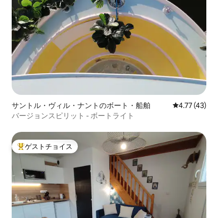
サントル・ヴィル・ナントのボート・船舶
レビュー43件
4.77 (43)
バージョンスピリット - ボートライト
ゲストチョイス
大好評のゲストチョイスです。