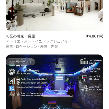
16区の町家・長屋
レビュー14件
4.86 (14)
アトリエ・オートイユ・ラグジュアリー
家族
·
ロケーション
·
外観・内装
スーパーホスト
スーパーホスト