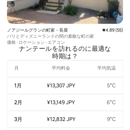
ノアジールグランの町家・長屋
レビュー55件
4.89 (55)
パリとディズニーランドの間の素敵な町の家
価格
·
ロケーション
·
エアコン
ナンテールを訪⁠れ⁠るの⁠に最⁠適⁠な
時⁠期⁠は⁠？
月
平均料金
平均気温
1月
¥13,307 JPY
5°C
2月
¥13,149 JPY
6°C
3月
¥12,832 JPY
9°C