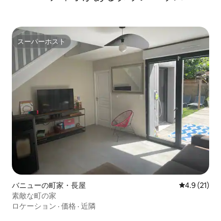
スーパーホスト
スーパーホスト
バニューの町家・長屋
レビュー21
4.9 (21)
素敵な町の家
ロケーション
·
価格
·
近隣