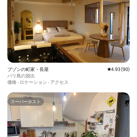
ブゾンの町家・長屋
レビュー90件
4.93 (90)
バリ島の脱出
価格
·
ロケーション
·
アクセス
スーパーホスト
スーパーホスト