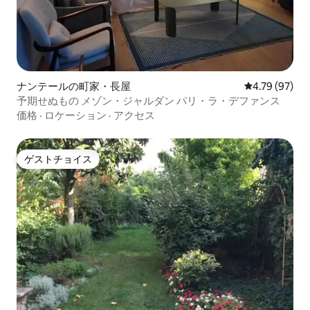
ナンテールの町家・長屋
レビュー97件
4.79 (97)
予期せぬもの メゾン・ジャルダン パリ・ラ・デファンス
価格
·
ロケーション
·
アクセス
ゲストチョイス
ゲストチョイス