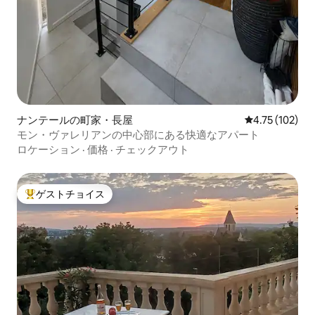
ナンテールの町家・長屋
レビュー102件
4.75 (102)
モン・ヴァレリアンの中心部にある快適なアパート
ロケーション
·
価格
·
チェックアウト
ゲストチョイス
大好評のゲストチョイスです。