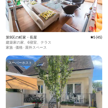
第9区の町家・長屋
レビュー4
5 (45)
建築家の家、6寝室、テラス
家族
·
価格
·
屋外スペース
スーパーホスト
スーパーホスト