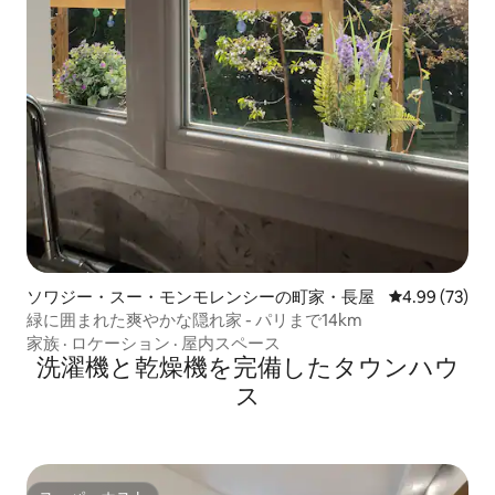
ソワジー・スー・モンモレンシーの町家・長屋
レビュー73件
4.99 (73)
緑に囲まれた爽やかな隠れ家 - パリまで14km
家族
·
ロケーション
·
屋内スペース
洗濯機と乾燥機を完備したタウンハウ
ス