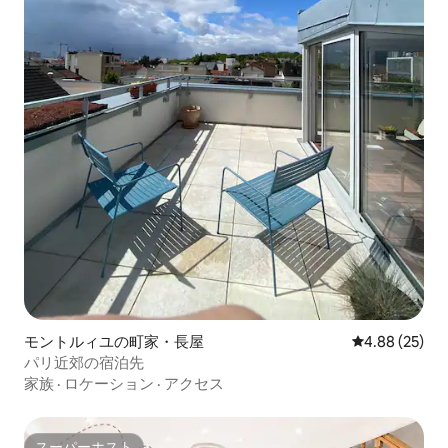
モントルィユの町家・長屋
レビュー25件
4.88 (25)
パリ近郊の宿泊先
家族
·
ロケーション
·
アクセス
スーパーホスト