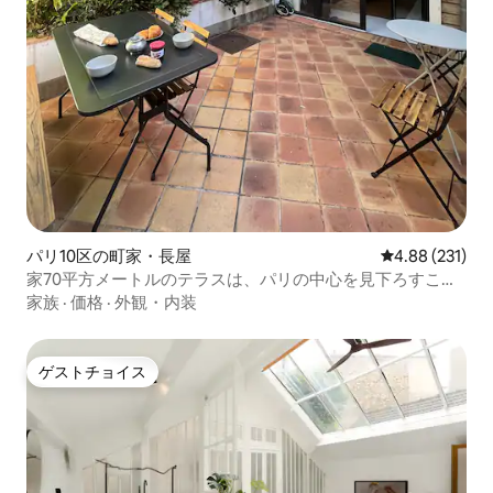
パリ10区の町家・長屋
レビュー231件
4.88 (231)
家70平方メートルのテラスは、パリの中心を見下ろすこと
ができません
家族
·
価格
·
外観・内装
ゲストチョイス
ゲストチョイス