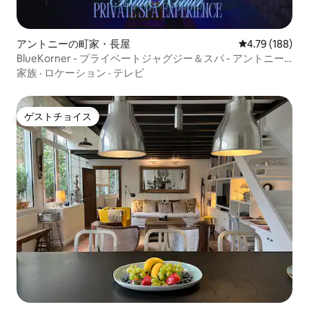
アントニーの町家・長屋
レビュー188件
4.79 (188)
BlueKorner - プライベートジャグジー＆スパ - アントニー/
パリ南部
家族
·
ロケーション
·
テレビ
ゲストチョイス
ゲストチョイス