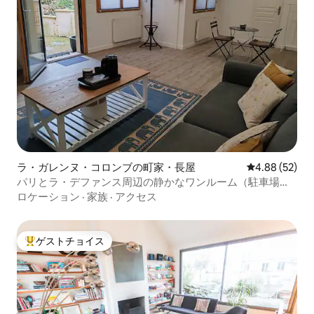
ラ・ガレンヌ・コロンブの町家・長屋
レビュー52件
4.88 (52)
パリとラ・デファンス周辺の静かなワンルーム（駐車場付
き）
ロケーション
·
家族
·
アクセス
ゲストチョイス
大好評のゲストチョイスです。