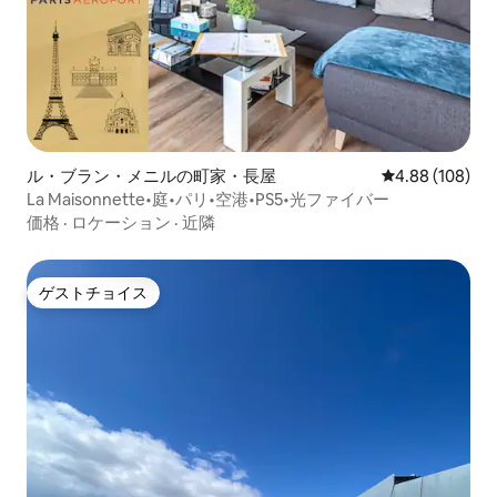
ル・ブラン・メニルの町家・長屋
レビュー108件
4.88 (108)
La Maisonnette•庭•パリ•空港•PS5•光ファイバー
価格
·
ロケーション
·
近隣
ゲストチョイス
ゲストチョイス