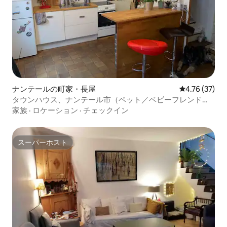
ナンテールの町家・長屋
レビュー37件
4.76 (37)
タウンハウス、ナンテール市（ペット／ベビーフレンドリ
ー）
家族
·
ロケーション
·
チェックイン
スーパーホスト
スーパーホスト