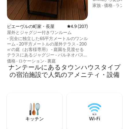
ース病院、ポール
家族
·
価格
·
ランド
分、 - ヴィルジュイフ・ポール・ヴァイ
アン・クチュリエ
ルジュイフ・ギュ
ビエーヴルの町家・長屋
レビュー207件、5つ星中4.9
4.9 (207)
（14番線）地下鉄
で20分でパリの中
屋外とジャグジー付きワンルーム
オルリー空港から車で15
- 完全に独立した65平方メートルのワンル
ムラン・ビセトル
ーム - 20平方メートルの屋外テラス - 200
20分、
㎡の庭（お客様専用） - 庭園を見渡せる
テラスにあるジャグジー - バルネオバス
タブ - エアコン - 75インチテレビ - 保護地
価格
·
ロケーション
·
裏庭
域である美しいビエーヴルの村にある川
ナンテールにあるタウンハウスタイプ
沿いの歩道沿いに位置。 - プライベート
の宿泊施設で人気のアメニティ・設備
駐車場 - パリの郊外から12km、ヴェルサ
イユから9km、ヴェリジー2から4km、す
べての店舗が近くにあります。 注意：テ
レビはNetfixにアクセスできるスマート
テレビです（従来のチャンネルはありま
せん）。
キッチン
Wi-Fi