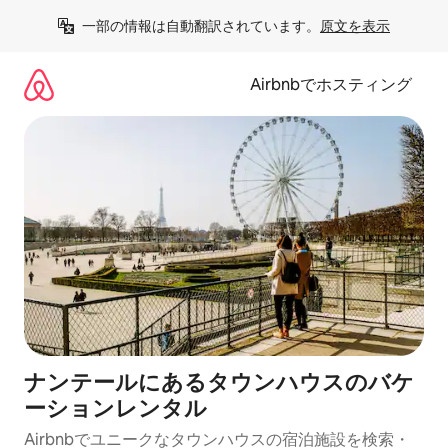
コ
一部の情報は自動翻訳されています。
原文を表示
ン
テ
ン
Airbnbでホスティング
ツ
に
ス
キ
ッ
プ
ナンテールにあるタウンハウスのバケ
ーションレンタル
Airbnbでユニークなタウンハウスの宿泊施設を検索・