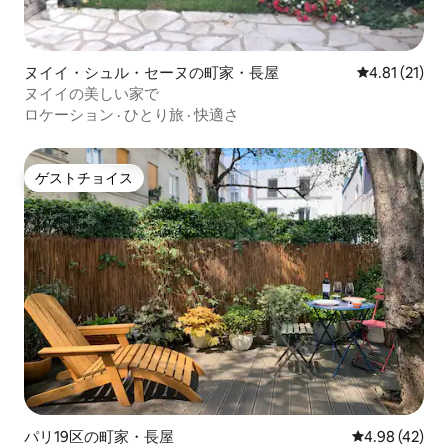
ヌイイ・シュル・セーヌの町家・長屋
レビュー21件
4.81 (21)
ヌイイの美しい家で
ロケーション
·
ひとり旅
·
快適さ
ゲストチョイス
ゲストチョイス
パリ19区の町家・長屋
レビュー42件
4.98 (42)