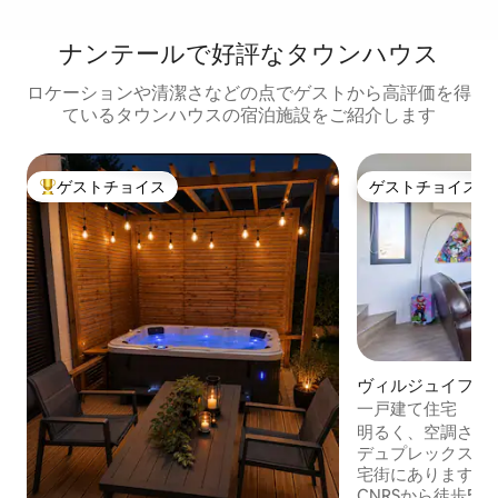
ナンテールで好評なタウンハウス
ロケーションや清潔さなどの点でゲストから高評価を得
ているタウンハウスの宿泊施設をご紹介します
ゲストチョイス
ゲストチョイス
大好評のゲストチョイスです。
ゲストチョイス
ヴィルジュイフの
一戸建て住宅
明るく、空調された
デュプレックス 📍この物件は、静かな住
宅街にあります。 -エセリエール空間と
CNRSから徒歩5分、 - IGR、ポール