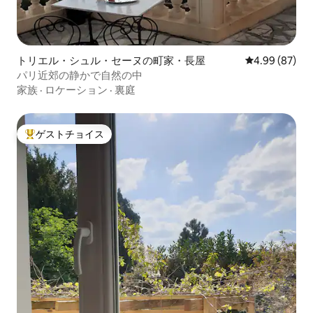
トリエル・シュル・セーヌの町家・長屋
レビュー87件
4.99 (87)
パリ近郊の静かで自然の中
家族
·
ロケーション
·
裏庭
ゲストチョイス
大好評のゲストチョイスです。