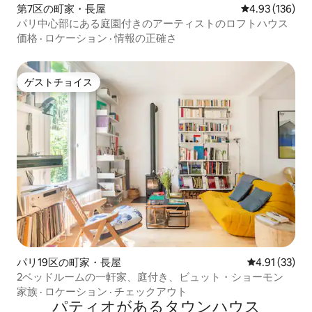
第7区の町家・長屋
レビュー136件
4.93 (136)
パリ中心部にある庭園付きのアーティストのロフトハウス
価格
·
ロケーション
·
情報の正確さ
ゲストチョイス
ゲストチョイス
パリ19区の町家・長屋
レビュー33件
4.91 (33)
2ベッドルームの一軒家、庭付き、ビュット・ショーモン
家族
·
ロケーション
·
チェックアウト
パティオがあるタウンハウス