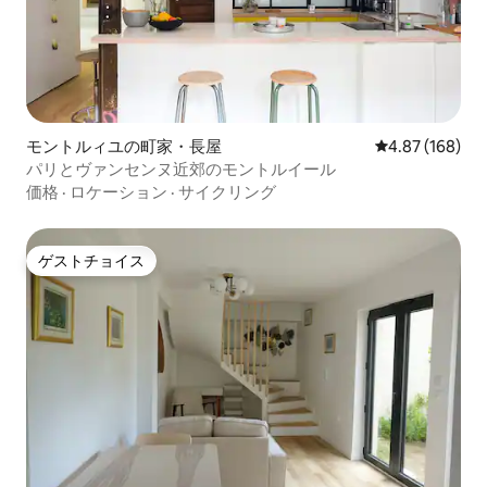
モントルィユの町家・長屋
レビュー168件
4.87 (168)
パリとヴァンセンヌ近郊のモントルイール
価格
·
ロケーション
·
サイクリング
ゲストチョイス
ゲストチョイス