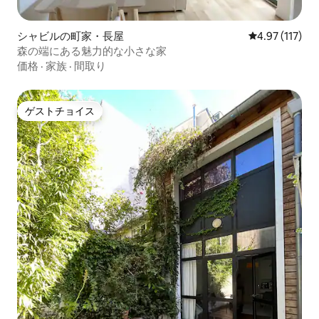
シャビルの町家・長屋
レビュー117
4.97 (117)
森の端にある魅力的な小さな家
価格
·
家族
·
間取り
ゲストチョイス
ゲストチョイス