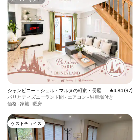
スーパーホスト
シャンピニー・シュル・マルヌの町家・長屋
レビュー97件
4.84 (97)
パリとディズニーランド間 - エアコン - 駐車場付き
価格
·
家族
·
暖房
ゲストチョイス
ゲストチョイス