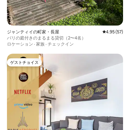
ジャンティイの町家・長屋
レビュー57件
4.95 (57)
パリの庭付きのまるまる貸切（2〜4名）
ロケーション
·
家族
·
チェックイン
ゲストチョイス
ゲストチョイス