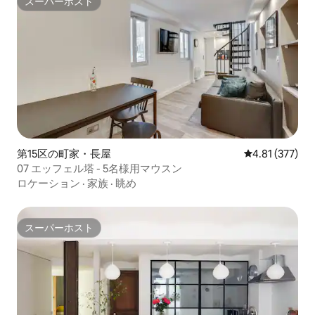
スーパーホスト
スーパーホスト
第15区の町家・長屋
レビュー377件
4.81 (377)
07 エッフェル塔 - 5名様用マウスン
ロケーション
·
家族
·
眺め
スーパーホスト
スーパーホスト