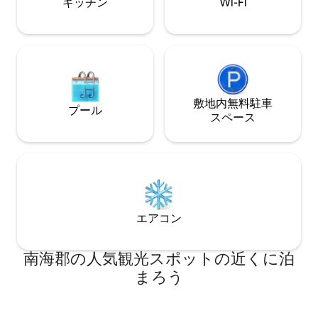
キッチン
Wi-Fi
ライパン、 電気圧力鍋（10人用）、各種
館と別館がありま
調味料、8人用食卓と座卓、ジーグル、
も、自分の家のよ
IH、電子レンジ、冷蔵庫、電気ポット、
て備えようと努めました。 
コーヒー豆、グラインダー、コーヒーメ
ドを部屋に、 シン
ーカー、製氷機（夏） バスルーム 広いバ
グに置き、 追加のマットをご用意しまし
スタブとたっぷりのタオル、歯ブラシ、
た。 徒歩5分でドイツ村に行けるので、ビ
歯磨き粉、石鹸、ボディウォッシュ、ボ
ールを一杯、 徒歩3分で千年記念の森と海
ディウォッシュタオル、シャンプー、ヘ
敷地内無料駐⁠車
があります 森林散策、水遊び、物港での
プール
アドライヤー、ヘアアイロン、ヘアブラ
釣りもおすすめです。 散策中に
ス⁠ペ⁠ー⁠ス
シ 自転車ビームプロジェクター、ニンテ
トが美味しいと噂
ンドーゲーム機、子供向けの本、バドミ
学経験者が経営す
ントン、野球グローブ ルミキューブ、ヨ
も出会えます。
ッコ、ジェンガなど
エアコン
南海郡の人気観光スポットの近くに泊
まろう