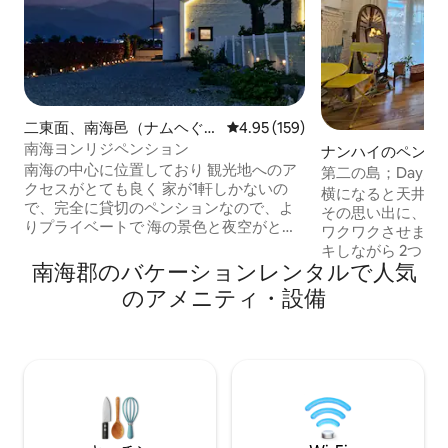
二東面、南海邑（ナムヘぐ
レビュー159件、5つ星中4.95
4.95 (159)
ん、イドンミョン）のペンシ
南海ヨンリジペンション
ナンハイのペンシ
ョン
南海の中心に位置しており 観光地へのア
第二の島；Day／
クセスがとても良く 家が1軒しかないの
い感性あふれる宿
横になると天井が
で、完全に貸切のペンションなので、よ
パス／ドイツ村＆
その思い出に、屋
りプライベートで 海の景色と夜空がとて
ワクワクさせます
も美しい 静かな田舎の村の美しいペンシ
キしながら 2つ目の
ョンです 完全な一軒家の複層構造になっ
南海郡のバケーションレンタルで人気
た。 最初の島Dayは素朴さが良かったの
ているので、大家族の集まりや 知人との
であれば、 2番目の島;Dayは広くて 畑を
のアメニティ・設備
集まりに最適です テラスがあり、バーベ
耕し、庭に花を植
キュー（無料）が可能で、焚き火もでき
うなど、夢見るこ
ます キャンプの雰囲気もあり、屋外のオ
な家です。 南海に定住しているある有名
ーニングもあるので雨の日も素敵です 寝
人が韓屋の専門大
室 クイーンベッド1台、スーパーシングル
して現代風に改築
ベッド4台、 ふかふかのマット2枚、十分
館の利便性を両立させた
で清潔な 寝具が備わっています。 キッチ
だけのための貸切宿
ン 大家族が使用できる食器と箸、鍋、フ
敷地に 大門を開け