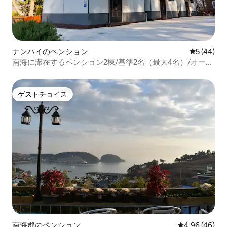
ナンハイのペンション
レビュー4
5 (44)
南海に滞在するペンション2棟/基準2名（最大4名）/オーシ
ャンビュー、貸切/新築
ゲストチョイス
ゲストチョイス
南海郡のペンション
レビュー46件
4.96 (46)