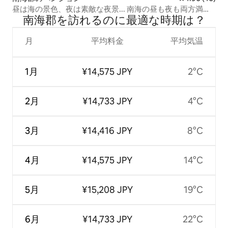
昼は海の景色、夜は素敵な夜景... 南海の昼も夜も両方満喫
南海郡を訪⁠れ⁠るの⁠に最⁠適⁠な時⁠期⁠は⁠？
できる場所です！！
月
平均料金
平均気温
1月
¥14,575 JPY
2°C
2月
¥14,733 JPY
4°C
3月
¥14,416 JPY
8°C
4月
¥14,575 JPY
14°C
5月
¥15,208 JPY
19°C
6月
¥14,733 JPY
22°C