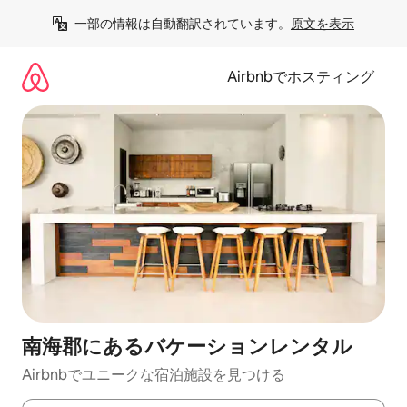
コ
一部の情報は自動翻訳されています。
原文を表示
ン
テ
ン
Airbnbでホスティング
ツ
に
ス
キ
ッ
プ
南海郡にあるバケーションレンタル
Airbnbでユニークな宿泊施設を見つける