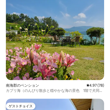
南海郡のペンション
レビュー78件
4.97 (78)
カプリ海（のんびり散歩と穏やかな海の景色 1階で犬同伴
可）
ゲストチョイス
ゲストチョイス