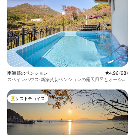
南海郡のペンション
レビュー98件
4.96 (98)
スペインハウス-新築貸切ペンションの露天風呂とオーシャ
ンビュー、スペインビレッジにある清潔で静かな宿泊施設
ゲストチョイス
大好評のゲストチョイスです。