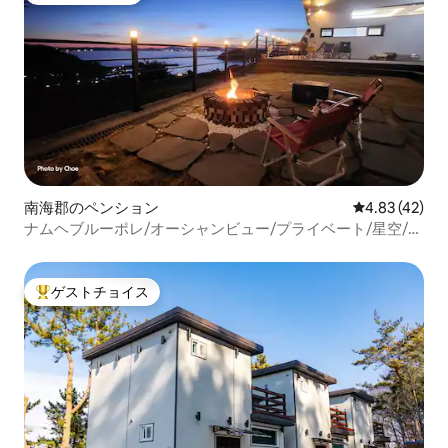
南海郡のペンション
レビュー42件
4.83 (42)
ナムヘブルーポレ/オーシャンビュー/プライベート/星空/ダ
ランギ/ブルムン/温室村/歌室/ビーム/家族旅行
ゲストチョイス
大好評のゲストチョイスです。