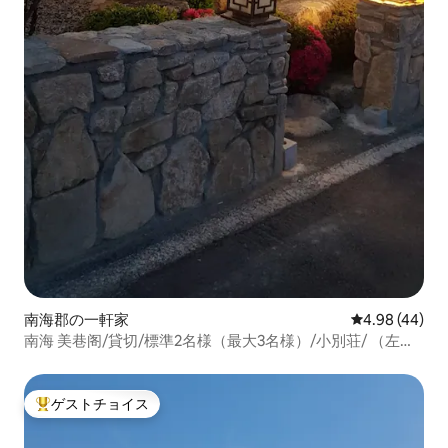
南海郡の一軒家
レビュー44件
4.98 (44)
南海 美巷阁/貸切/標準2名様（最大3名様）/小別荘/ （左端
に位置する小さな建物）
ゲストチョイス
大好評のゲストチョイスです。