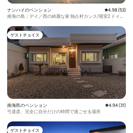
ナンハイのペンション
レビュー53件
4.98 (53)
南海の島；デイ／西の綺麗な家 独占村カンス/寝室2 ドイツ
村徒歩5分/ 森と海まで徒歩3分/韓屋
ゲストチョイス
ゲストチョイス
南海邑のペンション
レビュー31件
4.94 (31)
弓遣彦、完全に自分だけの時間で過ごせる場所
ゲストチョイス
ゲストチョイス