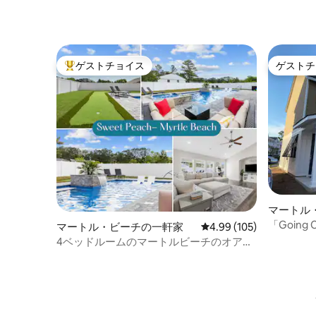
ゲストチョイス
ゲストチ
大好評のゲストチョイスです。
ゲストチ
マートル
「Going
マートル・ビーチの一軒家
レビュー105件、5つ星
4.99 (105)
4ベッドルームのマートルビーチのオアシ
ス｜プール、スパ、フェンス付きの庭