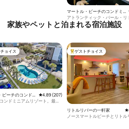
ドマークリゾート
マートル・ビーチのコンドミ
ニアム
アトランティック・パール・リ
家族やペットと泊まれる宿泊施設
トチョイス
ゲストチョイス
ゲストチョイスです。
大好評のゲストチョイスです。
・ビーチのコンドミ
レビュー207件、5つ星中4.89つ星の平均評価
4.89 (207)
るコンドミニアムリゾート。最高
中4.93つ星の平均評価
す！
リトルリバーの一軒家
レ
ノースマートルビーチとリトル
見どころ