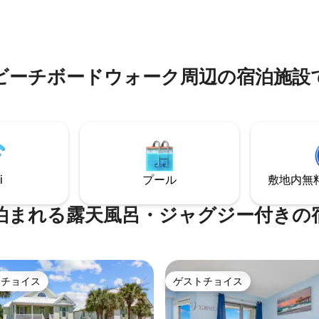
水遊びをしたり、プライベート
でわずか数歩です。レイジーリ
ーに浸かったり、サンデッキで
内プール、ホットタブ、フィッ
だり、新鮮な魚を焼いたり。屋
ンターなどのリゾートアメニテ
としたリビングルーム、広いマ
しみください。スカイホイール
イート、全面改装されたキッチ
ドウェイ・アット・ザ・ビーチ
ビーチボードウォーク周⁠辺⁠の宿⁠泊⁠施⁠設⁠で人
な晴れたビーチでの休暇が待っ
ゴルフ、ショッピング、ダイニ
！
トラクションから数分。
i
プール
敷地内無料駐
泊まれる露天風呂・ジャグジー付きの
トチョイス
ゲストチョイス
ゲストチョイスです。
ゲストチョイス