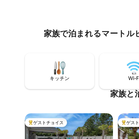
通じる引き戸のあるリビングルーム。新
プールで
しい家電を完備したフルキッチン。 ゲー
ジャグジ
ト付きの専用駐車場。 快適性を重視した
くつろい
新しい空調設備！ スプリングメイド桟
内：広々
橋、州立公園、マーケット・コモン、空
スタース
家⁠族⁠で泊⁠ま⁠れ⁠るマートル
港の近くに位置し、便利な立地です。屋
ン。完璧
内・屋外プール、レージーリバー、ホッ
ています
トタブ、ジム、オーシャンフロントデッ
キ。
キッチン
Wi-F
家族と
ゲストチョイス
ゲス
大好評のゲストチョイスです。
大好評の