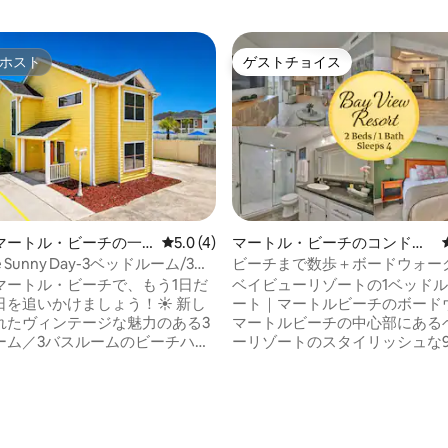
ホスト
ゲストチョイス
ホスト
ゲストチョイス
中4.97つ星の平均評価
マートル・ビーチの一
レビュー4件、5つ星中5.0つ星の平均評価
5.0 (4)
マートル・ビーチのコンドミ
ニアム
e Sunny Day-3ベッドルーム/3バ
ビーチまで数歩＋ボードウォーク |
プール、ジャグジー付き-11名
View Resort
マートル・ビーチで、もう1日だ
ベイビューリゾートの1ベッド
宿泊可能
日を追いかけましょう！☀️ 新し
ート｜マートルビーチのボード
れたヴィンテージな魅力のある3
マートルビーチの中心部にある
ーム／3バスルームのビーチハウ
ーリゾートのスタイリッシュな9
1人のゲストが宿泊可能で、家族連
ッドルームスイートに滞在しま
数グループにとって最高の海辺
街と夕日が見える専用バルコニ
。9th Ave Beach Accessか
キッチン、洗濯機・乾燥機、55
数歩。太陽、砂浜、サーフィン
マートテレビ。ボードウォーク
の届くところに！プライベート
ビーチ、レストラン、スターバ