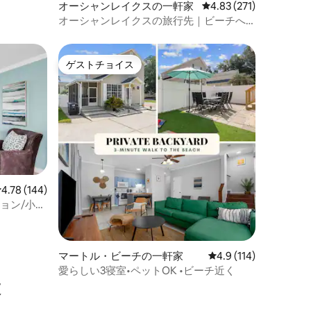
オーシャンレイクスの一軒家
レビュー271件、5つ星
4.83 (271)
オーシャンレイクスの旅行先｜ビーチへ
のアクセスと屋外テレビ
ゲストチョイス
ゲストチョイス
レビュー144件、5つ星中4.78つ星の平均評価
4.78 (144)
ョン/小型
マートル・ビーチの一軒家
レビュー114件、5つ
4.9 (114)
愛らしい3寝室•ペットOK •ビーチ近く
設