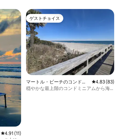
ゲストチョイス
ゲストチョイス
マートル・ビーチのコンドミ
レビュー83件、5つ星
4.83 (83)
ニアム
穏やかな最上階のコンドミニアムから海
を眺めましょう！
レビュー11件、5つ星中4.91つ星の平均評価
4.91 (11)