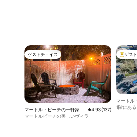
ム@ラン
ゲストチョイス
ゲス
ゲストチョイス
大好評の
マートル
ニアム
1階にあ
マートル・ビーチの一軒家
レビュー137件、5つ星
4.93 (137)
の立地で
マートルビーチの美しいヴィラ