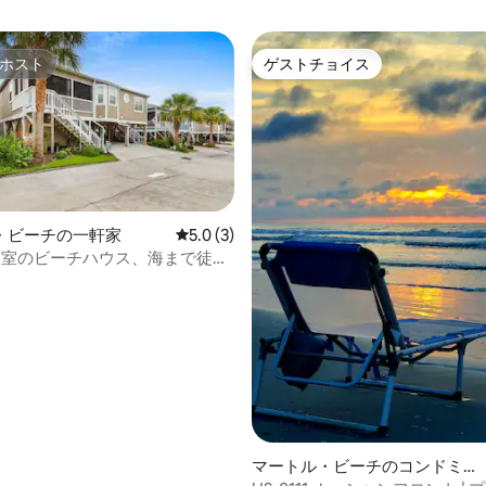
ホスト
ゲストチョイス
ホスト
ゲストチョイス
・ビーチの一軒家
レビュー3件、5つ星中5.0つ星の平均評価
5.0 (3)
寝室のビーチハウス、海まで徒歩
中4.98つ星の平均評価
マートル・ビーチのコンドミニ