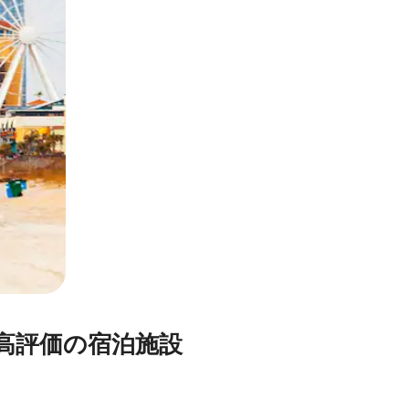
価⁠の宿⁠泊⁠施⁠設