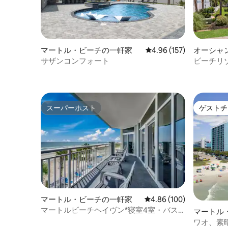
マートル・ビーチの一軒家
レビュー157件、5つ星
4.96 (157)
オーシャ
の一軒家
サザンコンフォート
ビーチリ
フカート
スーパーホスト
ゲストチ
スーパーホスト
ゲストチ
マートル・ビーチの一軒家
レビュー100件、5つ星
4.86 (100)
マートルビーチヘイヴン*寝室4室・バス
マートル
ルーム4室*駐車場*プール
ニアム
ワオ、素