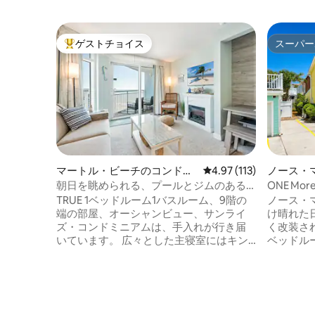
ゲストチョイス
スーパー
大好評のゲストチョイスです。
スーパー
マートル・ビーチのコンドミ
レビュー113件、5つ星
4.97 (113)
ノース・
ニアム
軒家
朝日を眺められる、プールとジムのある
ONE Mor
改装済みの寝室1室のコンドミニアム
スルーム、
TRUE 1ベッドルーム1バスルーム、9階の
ノース・
様までご
端の部屋、オーシャンビュー、サンライ
け晴れた
ズ・コンドミニアムは、手入れが行き届
く改装さ
いています。 広々とした主寝室にはキン
ベッドル
グサイズベッド1台があります。リビング
スは、1
エリアには新しいソファベッドとダイニ
れや大人
ングテーブルがあります。新しいシャワ
の隠れ家です
ー。洗濯機・乾燥機はユニット内にあり
らわずか
ます！オーシャンビューのバルコニーに
がすぐ手