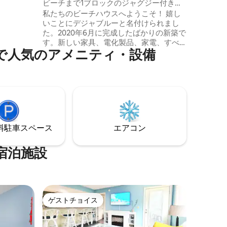
ビーチまで1ブロックのジャグジー付きビ
バー、屋
ーチハウス
私たちのビーチハウスへようこそ！ 嬉し
トネスセ
いことにデジャブルーと名付けられまし
ィをお楽
た。2020年6月に完成したばかりの新築で
、ブロー
す。新しい家具、電化製品、家電、すべ
、トップ
⁠気⁠のア⁠メ⁠ニ⁠テ⁠ィ・設⁠備
てが新品です。ビーチ＆オーシャンブル
ング、ア
バードから1ブロックです。 レンタルの特
徴 - 寝室# 1クイーンベッド、55インチス
マートテレビ - 寝室# 2クイーンベッド2
台、55インチスマートテレビ - リビングル
ーム：クイーンベッドサイズのソファベ
ッド、ボードゲーム、65インチのスマー
トテレビを備えたビーチスタイルの家具
⁠車ス⁠ペ⁠ー⁠ス
エアコン
ジャグジーは共有ではありません。 家の
詳細については、下記の「お部屋」をご
覧ください。
宿泊施設
ゲストチョイス
ゲストチョイス