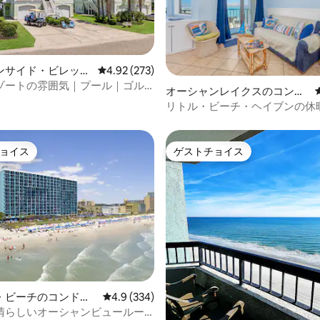
中4.96つ星の平均評価
ンサイド・ビレッジ
レビュー273件、5つ星中4.92つ星の平均評価
4.92 (273)
ゾートの雰囲気｜プール｜ゴル
オーシャンレイクスのコンド
｜スプラッシュパッド
ミニアム
リトル・ビーチ・ヘイブンの休
ョイス
ゲストチョイス
ョイス
ゲストチョイス
中4.86つ星の平均評価
・ビーチのコンドミ
レビュー334件、5つ星中4.9つ星の平均評価
4.9 (334)
晴らしいオーシャンビュールー