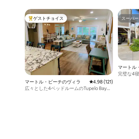
ゲストチョイス
スーパー
大好評のゲストチョイスです。
スーパー
マートル
完璧な4
圏内
マートル・ビーチのヴィラ
レビュー121件、5つ星
4.98 (121)
広々とした4ベッドルームのTupelo Bayゴ
ルフリゾートヴィラ