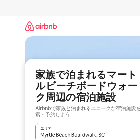
コ
ン
テ
ン
ツ
に
ス
キ
ッ
プ
家族で泊まれるマート
ルビーチボードウォー
ク周辺の宿泊施設
Airbnbで家族と泊まれるユニークな宿泊施設
索・予約しよう
エリア
検索結果が表示されたら、上下の矢印キーを使っ