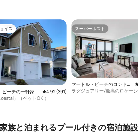
ョイス
スーパーホスト
ョイス
スーパーホスト
マートル・ビーチのコンドミ
ニアム
ラグジュアリー/最高のロケーシ
・ビーチの一軒家
レビュー391件、5つ星中4.92つ星の平均評価
4.92 (391)
犬OK！
 Coastal」（ペットOK ）
中4.99つ星の平均評価
家族と泊まれるプール付きの宿泊施