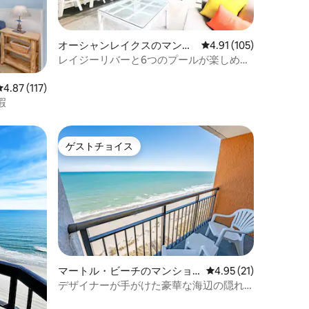
オーシャンレイクスのマンシ
レビュー105件、5つ星
4.91 (105)
ョン・アパート
レイジーリバーと6つのプールが楽しめる
オーシャンリゾートのコンドミニアム
レビュー117件、5つ星中4.87つ星の平均評価
4.87 (117)
暇
ゲストチョイス
ゲストチョイス
マートル・ビーチのマンショ
レビュー21件、5つ星
4.95 (21)
ン・アパート
デザイナーが手がけた豪華な海辺の隠れ
家