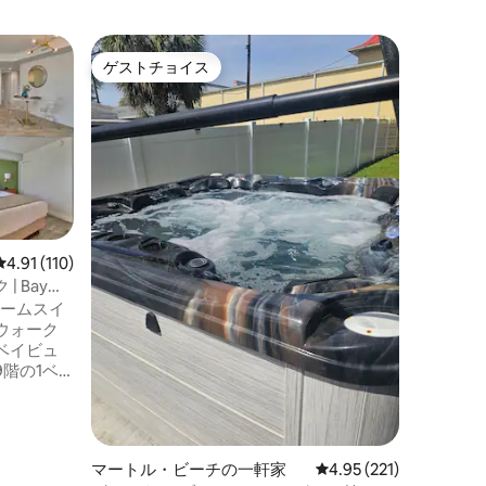
マートル
ゲストチョイス
ゲスト
ゲストチョイス
ゲスト
ニアム
クレセン
ト/プラ
象徴的な
る新しく
最高のロ
しいお部
燥機を備
す。すべ
必要なもの
イリッシ
レビュー110件、5つ星中4.91つ星の平均評価
4.91 (110)
ベッドル
 Bay
ービーナ
ルームスイ
な日の出
ウォーク
ーで充実
ベイビュ
ウォーク
階の1ベ
圏内には
しょう。
ーテイメ
ー、フル
でしょう 
インチス
にあり、
マートル・ビーチの一軒家
レビュー221件、5つ星
4.95 (221)
ックスま