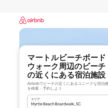
コ
ン
テ
ン
ツ
に
ス
キ
ッ
プ
マートルビーチボード
ウォーク周辺のビ⁠ー⁠チ
の近⁠く⁠にあ⁠る宿⁠泊⁠施⁠設
Airbnbでビーチの近くにあるユニークな宿泊
を検索・予約しよう
エリア
検索結果が表示されたら、上下の矢印キーを使っ