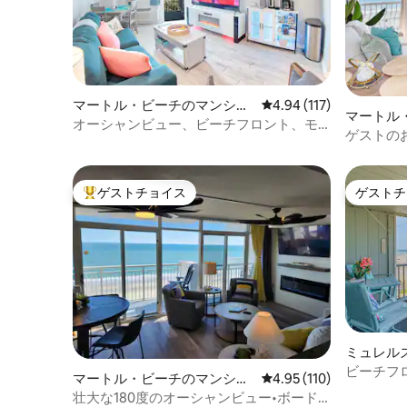
マートル・ビーチのマンショ
レビュー117件、5つ星
4.94 (117)
マートル
ン・アパート
オーシャンビュー、ビーチフロント、モ
ン・アパ
ゲストの
ダン、キングサイズベッド、プール、ホ
トビュー 
ットタブ
ゲストチョイス
ゲストチ
大好評のゲストチョイスです。
ゲストチ
ミュレル
ンション
ビーチフ
マートル・ビーチのマンショ
レビュー110件、5つ星
4.95 (110)
ン・アパート
壮大な180度のオーシャンビュー•ボード