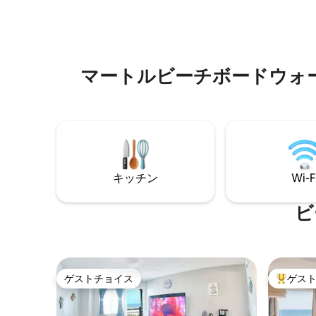
通じる引き戸のあるリビングルーム。新
でわずか
しい家電を完備したフルキッチン。 ゲー
内プール
ト付きの専用駐車場。 快適性を重視した
ンターな
新しい空調設備！ スプリングメイド桟
しみくだ
橋、州立公園、マーケット・コモン、空
ドウェイ
マートルビーチボードウォーク周辺の
港の近くに位置し、便利な立地です。屋
ゴルフ、
内・屋外プール、レージーリバー、ホッ
トラクシ
トタブ、ジム、オーシャンフロントデッ
キ。
キッチン
Wi-F
ビ
ゲストチョイス
ゲス
ゲストチョイス
大好評の