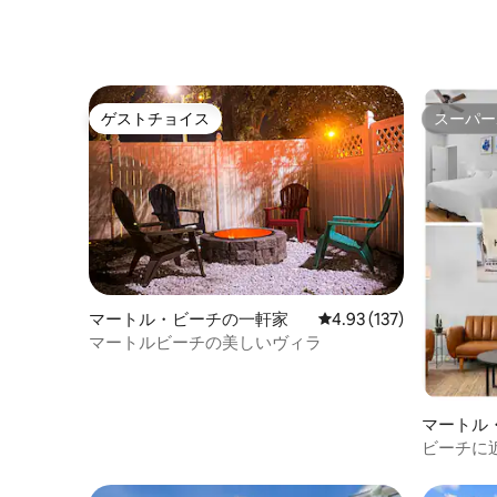
ウォークまで徒歩圏内•寝室2室/バスルー
ム2室
ゲストチョイス
スーパー
ゲストチョイス
スーパー
マートル・ビーチの一軒家
レビュー137件、5つ星
4.93 (137)
マートルビーチの美しいヴィラ
マートル
ビーチに
き）– 