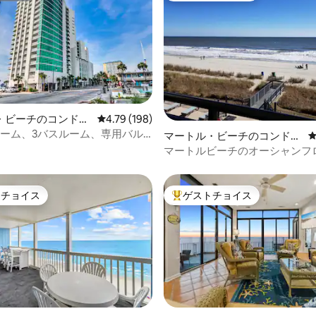
中4.96つ星の平均評価
・ビーチのコンドミ
レビュー198件、5つ星中4.79つ星の平均評価
4.79 (198)
ルーム、3バスルーム、専用バル
マートル・ビーチのコンドミ
、RM 10階
ニアム
マートルビーチのオーシャンフ
ング1寝室/1バスルームコンド
素敵！
トチョイス
ゲストチョイス
ゲストチョイスです。
大好評のゲストチョイスです。