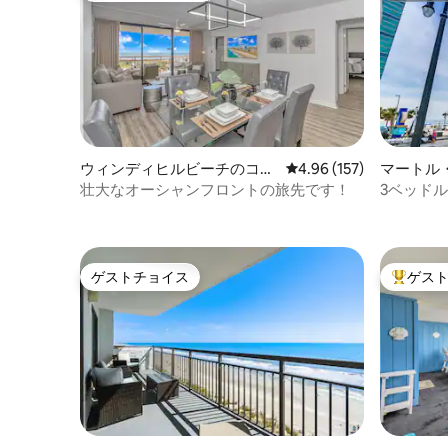
ウィンディヒルビーチのコン
レビュー157件、5つ星
4.96 (157)
マートル
ドミニアム
ニアム
壮大なオーシャンフロントの旅先です！
3ベッド
コニーあり
ゲストチョイス
ゲス
ゲストチョイス
大好評の