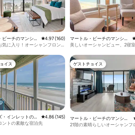
中4.94つ星の平均評価
・ビーチのマンショ
レビュー160件、5つ星中4.97つ星の平均評価
4.97 (160)
マートル・ビーチのマンショ
ート
ン・アパート
お気に入り！オーシャンフロン
美しいオーシャンビュー、2寝室
- セントクレメント
ルーム
ョイス
ゲストチョイス
ョイス
ゲストチョイス
ズ・インレットのマ
レビュー145件、5つ星中4.86つ星の平均評価
4.86 (145)
マートル・ビーチのマンショ
・アパート
ロントの素敵な宿泊先
ン・アパート
21階の素晴らしいオーシャンフ
中4.95つ星の平均評価
ンドミニアム（専用バルコニー