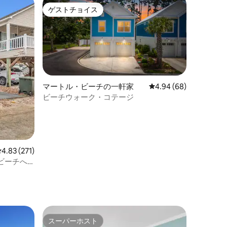
ゲストチョイス
ゲストチョイス
マートル・ビーチの一軒家
レビュー68件、5つ星
4.94 (68)
ビーチウォーク・コテージ
レビュー271件、5つ星中4.83つ星の平均評価
4.83 (271)
ビーチへ
スーパーホスト
スーパーホスト