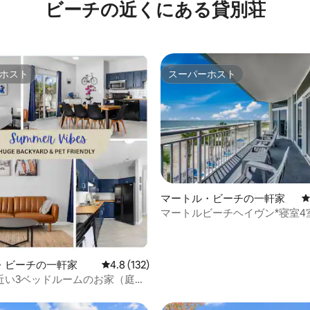
ビーチの近くにある貸別荘
ホスト
スーパーホスト
ホスト
スーパーホスト
マートル・ビーチの一軒家
中4.93つ星の平均評価
マートルビーチヘイヴン*寝室4
ルーム4室*駐車場*プール
・ビーチの一軒家
レビュー132件、5つ星中4.8つ星の平均評価
4.8 (132)
近い3ベッドルームのお家（庭付
ペットと泊まれる宿泊先