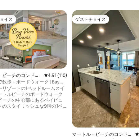
ョイス
ゲストチョイス
ョイス
ゲストチョイス
中4.97つ星の平均評価
・ビーチのコンドミ
レビュー110件、5つ星中4.91つ星の平均評価
4.91 (110)
数歩＋ボードウォーク | Bay
rt
ーリゾートの1ベッドルームスイ
ートルビーチのボードウォーク
ビーチの中心部にあるベイビュ
トのスタイリッシュな9階の1ベ
ムスイートに滞在しましょう。
が見える専用バルコニー、フル
、洗濯機・乾燥機、55インチス
レビ。ボードウォークにあり、
マートル・ビーチのコンドミ
レストラン、スターバックスま