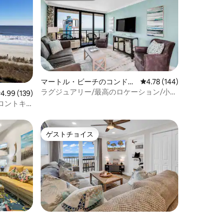
マートル・ビーチのコンドミ
レビュー144件、5つ星
4.78 (144)
ニアム
ラグジュアリー/最高のロケーション/小型
レビュー139件、5つ星中4.99つ星の平均評価
4.99 (139)
犬OK！
ロントキ
ミニアム、
ゲストチョイス
ゲストチョイス