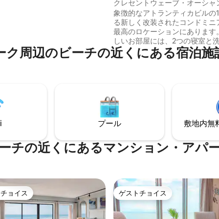
ニアム
クレセントウェーブ・オーシャ
数歩です。レイジーリバー、屋
ト/プライムロケーション
象徴的なアトランティカビルの1
、ホットタブ、フィットネスセ
る新しく改装されたコンドミニ
どのリゾートアメニティをお楽
最高のロケーションにあります
さい。スカイホイール、ブロー
しいお部屋には、2つの寝室と
・アット・ザ・ビーチ、トップ
ビ⁠ー⁠チの近⁠く⁠にあ⁠る宿⁠泊⁠施⁠設で人
燥機を備えた2つのバスルーム
ショッピング、ダイニング、ア
す。すべて新しいキッチンには
ョンから数分。
必要なものがすべて揃っています。
イリッシュなリビングルームと
ベッドルームは、海岸線を眺め
ービーナイトに最適です。息を
な日の出を眺めながら広い専用
ーで充実した時間を過ごしたり
i
プール
敷地内無料駐
ウォークに行ったりしてくださ
圏内にはボードウォーク、食事
ーテイメントがあります。なん
ーチの近くにあるマンション・アパ
でしょう 🏖️
トチョイス
ゲストチョイス
ゲストチョイスです。
ゲストチョイス