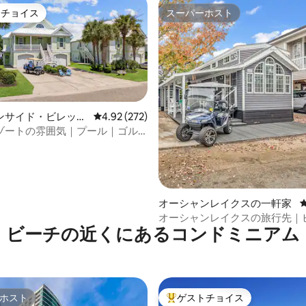
トチョイス
スーパーホスト
ゲストチョイスです。
スーパーホスト
ンサイド・ビレッジ
レビュー272件、5つ星中4.92つ星の平均評価
4.92 (272)
ゾートの雰囲気｜プール｜ゴル
中4.92つ星の平均評価
｜スプラッシュパッド
オーシャンレイクスの一軒家
オーシャンレイクスの旅行先｜
ビーチの近くにあるコンドミニアム
のアクセスと屋外テレビ
ホスト
ゲストチョイス
ホスト
大好評のゲストチョイスです。