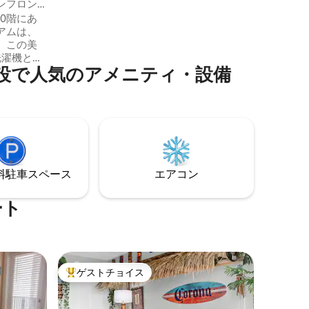
ンフロン
は、プール、流れるプール、ジャグジ
0階にあ
ー、オーシャンフロントのバーとレスト
アムは、
ランがあります。すべてのリビングエリ
。この美
アからバルコニーにアクセスできるの
洗濯機と乾
で、友達や家族と一緒にリラックスして
⁠気⁠のア⁠メ⁠ニ⁠テ⁠ィ⁠・設⁠備
がありま
くつろぐのに最適な場所です。
、調理に
 スタ
マスター
たり、ム
のむよう
バルコニ
、ビーチ
⁠車ス⁠ペ⁠ー⁠ス
エアコン
い。徒歩
、エンタ
て楽しみ
ート
ゲストチョイス
大好評のゲストチョイスです。