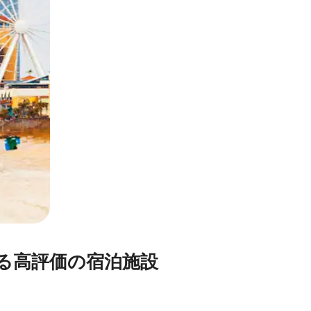
評⁠価⁠の宿⁠泊⁠施⁠設