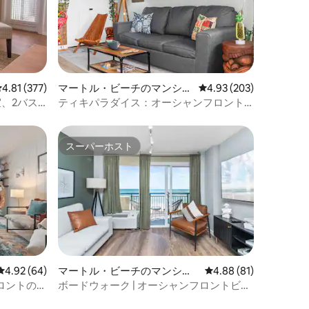
レビュー377件、5つ星中4.81つ星の平均評価
4.81 (377)
マートル・ビーチのマンショ
レビュー203件、5つ星
4.93 (203)
ン・アパート
、2バス
ティキパラダイス：オーシャンフロント
の流れるプール＆ジャグジー
スーパーホスト
スーパーホスト
レビュー64件、5つ星中4.92つ星の平均評価
4.92 (64)
マートル・ビーチのマンショ
レビュー81件、5つ星
4.88 (81)
ン・アパート
ロントのコ
ボードウォーク | オーシャンフロントビュ
付き）
ー | プール