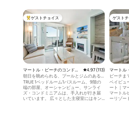
ゲストチョイス
ゲストチ
大好評のゲストチョイスです。
ゲストチ
マートル・ビーチのコンドミ
レビュー113件、5つ星
4.97 (113)
マートル
ニアム
ニアム
朝日を眺められる、プールとジムのある
ビーチまで
改装済みの寝室1室のコンドミニアム
View Reso
TRUE 1ベッドルーム1バスルーム、9階の
ベイビュ
端の部屋、オーシャンビュー、サンライ
ート｜マ
ズ・コンドミニアムは、手入れが行き届
マートル
いています。 広々とした主寝室にはキン
ーリゾー
グサイズベッド1台があります。リビング
ッドルー
エリアには新しいソファベッドとダイニ
街と夕日
ングテーブルがあります。新しいシャワ
キッチン
ー。洗濯機・乾燥機はユニット内にあり
マートテ
ます！オーシャンビューのバルコニーに
ビーチ、