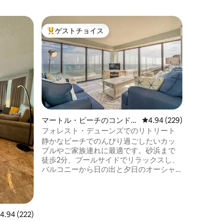
マートル
ゲストチョイス
スーパ
大好評のゲストチョイスです。
スーパ
ニアム
HS -1
タブ|レ
<b>10
名） - 1
浴室2室
燥機 キン
1台 ​​
トが25
族、シン
齢制限なし！ オーシャンフ
マートル・ビーチのコンドミ
レビュー229件、5つ星
4.94 (229)
トのアメ
ニアム
フォレスト・デューンズでのリトリート
れるプー
静かなビーチでのんびり過ごしたいカッ
場 - 
プルやご家族連れに最適です。砂浜まで
階までお
徒歩2分、プールサイドでリラックスし、
- 階段
バルコニーから日の出と夕日のオーシャ
ンビューをお楽しみください。この3ベッ
ドルーム/2バスルームのオーシャンフロン
トユニットは、マートルビーチの北端に
ある静かな「カバナ・ロウ」地区の一部
レビュー222件、5つ星中4.94つ星の平均評価
4.94 (222)
です。 フォレストデューンズリゾートに