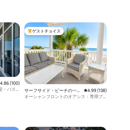
ゲストチョイス
大好評のゲストチョイスです。
レビュー100件、5つ星中4.86つ星の平均評価
4.86 (100)
室・バス
サーフサイド・ビーチの一軒
レビュー138件、5つ星
4.99 (138)
家
オーシャンフロントのオアシス：専用プ
ール、ビーチ直通