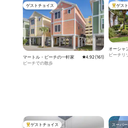
ゲストチョイス
ゲス
ゲストチョイス
大好評の
オーシャ
の一軒家
ビーチリ
マートル・ビーチの一軒家
レビュー161件、5つ星
4.92 (161)
フカート
ビーチでの散歩
ゲストチョイス
スーパー
大好評のゲストチョイスです。
スーパー