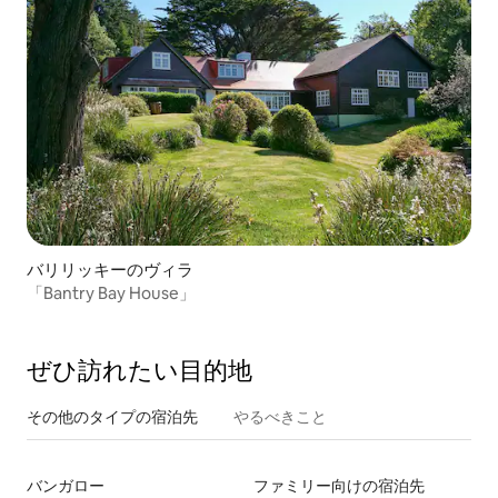
バリリッキーのヴィラ
「Bantry Bay House」
ぜひ訪⁠れ⁠た⁠い目⁠的⁠地
その他のタ⁠イ⁠プ⁠の宿⁠泊⁠先
やるべきこと
バンガロー
ファミリー向けの宿泊先