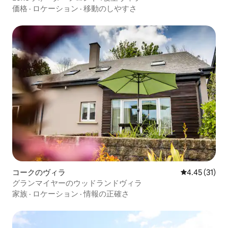
価格
·
ロケーション
·
移動のしやすさ
コークのヴィラ
レビュー31件
4.45 (31)
グランマイヤーのウッドランドヴィラ
家族
·
ロケーション
·
情報の正確さ