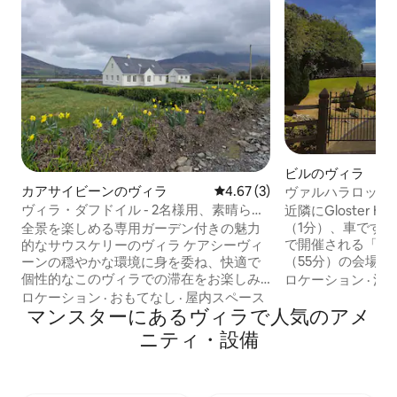
ビルのヴィラ
カアサイビーンのヴィラ
レビュー3件、5つ星中4.67
4.67 (3)
ヴァルハラロッジ
なカントリーハウ
ヴィラ・ダフドイル - 2名様用、素晴らし
近隣にGloster 
い海辺の眺望
（1分）、車ですぐの
全景を楽しめる専用ガーデン付きの魅力
で開催される「ライ
的なサウスケリーのヴィラ ケアシーヴィ
（55分）の会場があり
ーンの穏やかな環境に身を委ね、快適で
Lodge（Glost
個性的なこのヴィラでの滞在をお楽しみ
ロケーション
·
清
リア、広々とした
ください。現代の忙しい生活から離れ
ロケーション
·
おもてなし
·
屋内スペース
届いた庭園、そし
て、完璧な休息をお過ごしいただけま
マンスターにあるヴィラで人気のアメ
えた豪華な一戸建て
す。 宿泊施設の特長： サウスケリーの息
ニティ・設備
イルランドのミッ
をのむようなパノラマビュー 朝のコーヒ
れる結婚式に参加
ーや夕暮れどきのワインに最適な専用庭
婚式関連の予約。
園を利用できます スタイリッシュな家具
の場所に、一流の
が揃い、心温かい雰囲気 快適なセルフサ