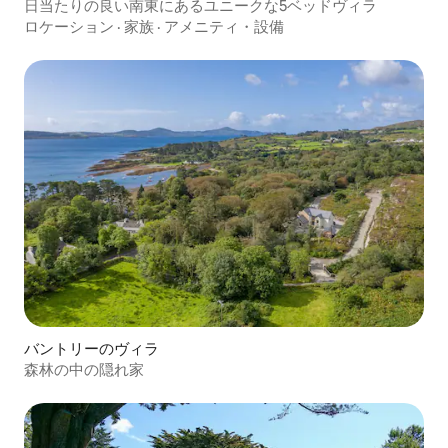
日当たりの良い南東にあるユニークな5ベッドヴィラ
ロケーション
·
家族
·
アメニティ・設備
バントリーのヴィラ
森林の中の隠れ家