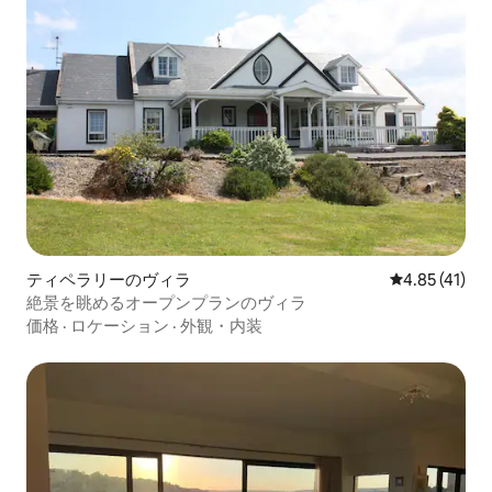
ティペラリーのヴィラ
レビュー41件
4.85 (41)
絶景を眺めるオープンプランのヴィラ
価格
·
ロケーション
·
外観・内装