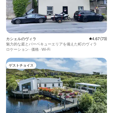
カシェルのヴィラ
レビュー73件
4.67 (73)
魅力的な庭とバーベキューエリアを備えた町のヴィラ
ロケーション
·
価格
·
Wi-Fi
ゲストチョイス
ゲストチョイス