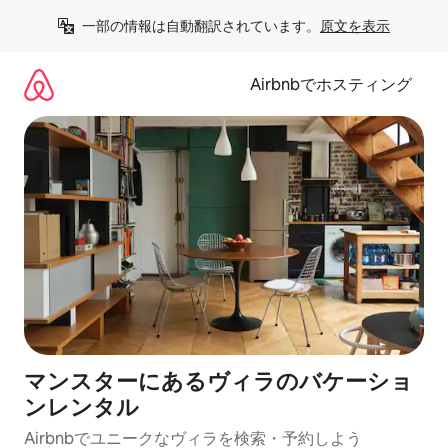
コ
一部の情報は自動翻訳されています。
原文を表示
ン
テ
ン
Airbnbでホスティング
ツ
に
ス
キ
ッ
プ
マンスターにあるヴィラのバケーショ
ンレンタル
Airbnbでユニークなヴィラを検索・予約しよう