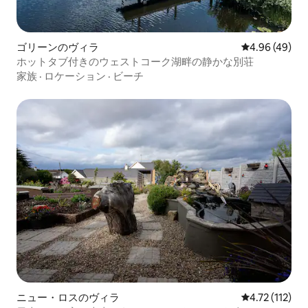
ゴリーンのヴィラ
レビュー49件
4.96 (49)
ホットタブ付きのウェストコーク湖畔の静かな別荘
家族
·
ロケーション
·
ビーチ
ニュー・ロスのヴィラ
レビュー112
4.72 (112)