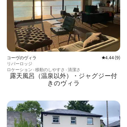
コーヴのヴィラ
レビュー9件
4.44 (9)
リバーロッジ
ロケーション
·
移動のしやすさ
·
清潔さ
露天風呂（温泉以外）・ジャグジー付
きのヴィラ