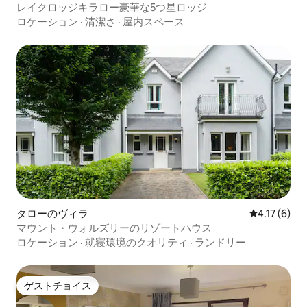
レイクロッジキラロー豪華な5つ星ロッジ
ロケーション
·
清潔さ
·
屋内スペース
タローのヴィラ
レビュー6件
4.17 (6)
マウント・ウォルズリーのリゾートハウス
ロケーション
·
就寝環境のクオリティ
·
ランドリー
ゲストチョイス
ゲストチョイス