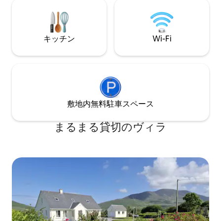
所あります。 * Gloster House、1分 *
ービス型の宿泊施設： リラックスした、
Cloughjordan H
まるで自宅にいるような滞在に必要なも
城、15分 *カウ
のがすべて揃っています： 冷蔵庫、冷凍
ル、10分
庫、トースター、ケトル、電子レンジ、
キッチン
Wi-Fi
コーヒーメーカーが備わった、設備の整
ったキッチン テレビとインターネットア
クセスを備えた快適なラウンジエリア
で、くつろぎの時間をお過ごしいただけ
ます 眠りとリフレッシュ： 快適なダブル
ベッドルーム1室 ウォークインシャワー、
トイレ、洗面台を備えたモダンな専用バ
敷地内無料駐⁠車ス⁠ペ⁠ー⁠ス
スルーム 無料のリネン類、タオル、洗面
用具、さらにヘアドライヤーとアイロン
まるまる貸切のヴィラ
が含まれています アメニティ・設備と必
需品： お客様の利便性のための洗濯機 無
料の施設内駐車場 高速で安定したWi-Fi ハ
ウスルール： チェックイン：16:00 | チェ
ックアウト：10:00 禁煙 ペット同伴禁止