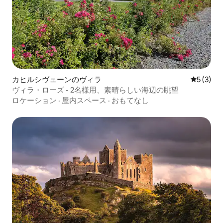
カヒルシヴェーンのヴィラ
レビュー
5 (3)
ヴィラ・ローズ - 2名様用、素晴らしい海辺の眺望
ロケーション
·
屋内スペース
·
おもてなし