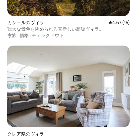
カシェルのヴィラ
レビュー15件
4.67 (15)
壮大な景色を眺められる真新しい高級ヴィラ。
家族
·
価格
·
チェックアウト
クレア県のヴィラ