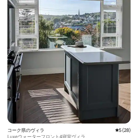
コーク県のヴィラ
レビュー2
5 (28)
Luxeウォーターフロント4寝室ヴィラ