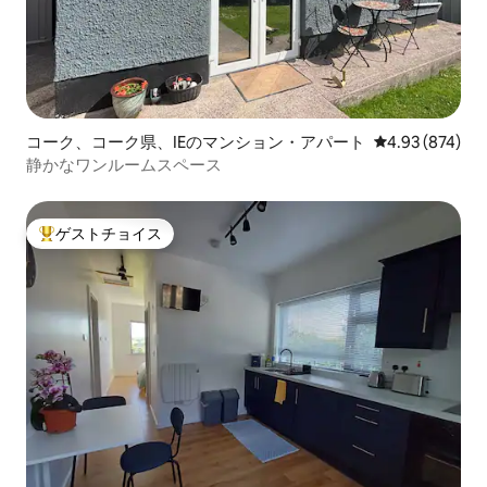
コーク、コーク県、IEのマンション・アパート
レビュー874件
4.93 (874)
静かなワンルームスペース
ゲストチョイス
大好評のゲストチョイスです。