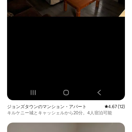
ジョンズタウンのマンション・アパート
レビュー12件
4.67 (12)
キルケニー城とキャッシェルから20分。4人宿泊可能