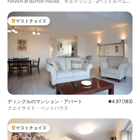
HAVEN at Burton House、キルラッシュ - 2ベッドルームの
マンション・アパート
ゲストチョイス
大好評のゲストチョイスです。
ディングルのマンション・アパート
レビュー183件
4.97 (183)
クエイサイド・ペントハウス
ゲストチョイス
大好評のゲストチョイスです。