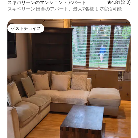
スキバリーンのマンション・アパート
レビュー212
4.81 (212)
スキベリーン 田舎のアパート、最大7名様まで宿泊可能
ゲストチョイス
ゲストチョイス