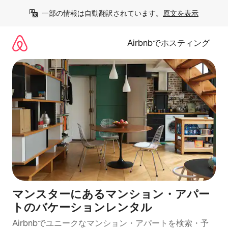
コ
一部の情報は自動翻訳されています。
原文を表示
ン
テ
ン
Airbnbでホスティング
ツ
に
ス
キ
ッ
プ
マンスターにあるマンション・アパー
トのバケーションレンタル
Airbnbでユニークなマンション・アパートを検索・予