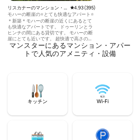
ッチンも利用でき
リスカナーのマンション・
レビュー395件、5つ星中4.93
4.93 (395)
まで徒歩15分、モ
アパート
モハーの断崖の⭐️とても快適なアパート⭐️
分。カップルやご家族
子様連れの場合は、
＊新築＊モハーの断崖の近くにあるとて
10ユーロでご予
も快適なアパートです。 ドゥーリンとラ
ご希望の場合は、
ヒンチの間にある貸切です。 モハーの断
い。
崖にとても近いです。 超快適で高さのあ
マンスターにあるマンション・アパー
るカリフォルニアキングベッドで、素晴
らしい海の景色をお楽しみいただけま
トで人気のアメニティ・設備
す。 レインシャワー付きの専用バスルー
ム。 設備の整ったキッチンと快適な座席
とダイニングエリア。 32インチスマート
テレビ。Wi-Fi。 キッチンには、冷蔵庫、
冷凍庫、コンロ、オーブン、食器洗い
機、シンク、トースター、ケトル、給水
が備わっています。 専用玄関付きのプラ
イベートアパートメント。 素晴らしい眺
キッチン
Wi-Fi
め。