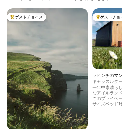
ゲストチョイス
ゲストチョイス
大好評のゲストチョイスです。
大好評のゲストチ
ラヒンチのマンシ
パート
キャッスルダーシ
ヒンチ
一年中素晴らしい
なアイルランドの
このプライベート
サイズベッド1台
あり、大人2人と
す。各ポッドには
チンがあり、居心
ジ、ダイニングエ