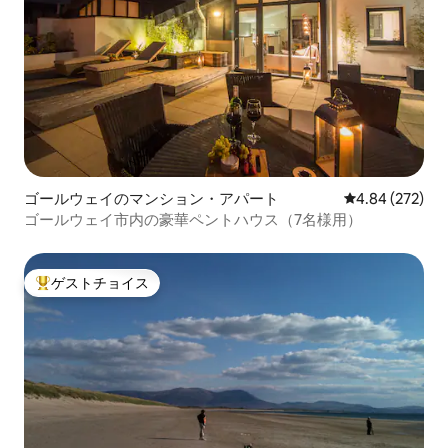
ゴールウェイのマンション・アパート
レビュー272件
4.84 (272)
ゴールウェイ市内の豪華ペントハウス（7名様用）
ゲストチョイス
大好評のゲストチョイスです。