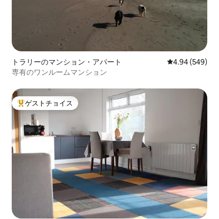
トラリーのマンション・アパート
レビュー549件
4.94 (549)
専有のワンルームマンション
ゲストチョイス
大好評のゲストチョイスです。