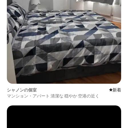
シャノンの個室
新しい宿
新着
マンション・アパート 清潔な 穏やか 空港の近く