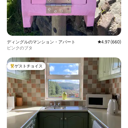
ディングルのマンション・アパート
レビュー660件
4.97 (660)
ピンクのブタ
ゲストチョイス
大好評のゲストチョイスです。