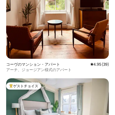
コーヴのマンション・アパート
レビュー39件
4.95 (39)
アーチ、ジョージアン様式のアパート
ゲストチョイス
大好評のゲストチョイスです。